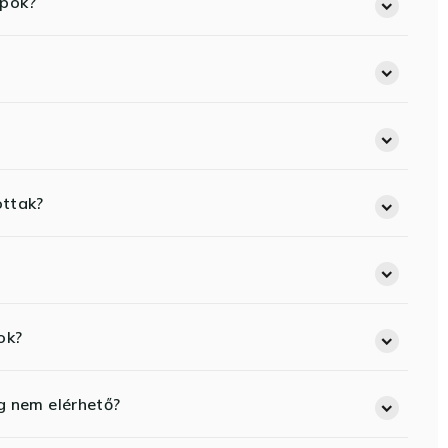
opok?
ottak?
ok?
eg nem elérhető?