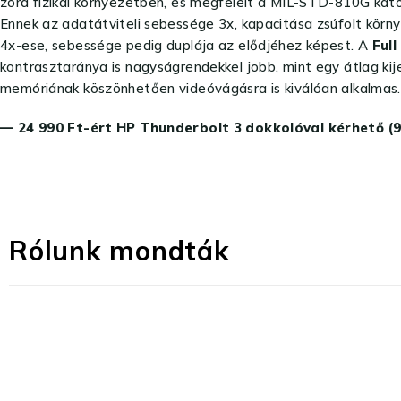
zord fizikai környezetben, és megfelelt a MIL-STD-810G kato
Ennek az adatátviteli sebessége 3x, kapacitása zsúfolt körny
4x-ese, sebessége pedig duplája az elődjéhez képest. A
Full
kontrasztaránya is nagyságrendekkel jobb, mint egy átlag kij
memóriának köszönhetően videóvágásra is kiválóan alkalmas
— 24 990 Ft-ért HP Thunderbolt 3 dokkolóval kérhető (
Rólunk mondták