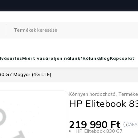
lvásárlás
Miért vásároljon nálunk?
Rólunk
Blog
Kapcsolat
30 G7 Magyar (4G LTE)
Könnyen hordozható
,
Terméke
HP Elitebook 8
219 990
Ft
ÁFA
i
HP Elitebook 830 G7