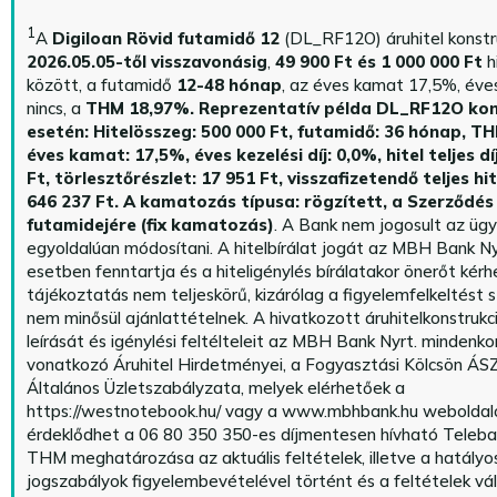
1
A
Digiloan Rövid futamidő 12
(DL_RF12O) áruhitel konstr
2026.05.05-től visszavonásig
,
49 900 Ft és 1 000 000 Ft
h
között, a futamidő
12-48 hónap
, az éves kamat 17,5%, éves 
nincs, a
THM 18,97%.
Reprezentatív példa DL_RF12O kon
esetén: Hitelösszeg: 500 000 Ft, futamidő: 36 hónap, T
éves kamat: 17,5%, éves kezelési díj: 0,0%, hitel teljes dí
Ft, törlesztőrészlet: 17 951 Ft, visszafizetendő teljes hi
646 237 Ft.
A kamatozás típusa: rögzített, a Szerződés 
futamidejére (fix kamatozás)
. A Bank nem jogosult az üg
egyoldalúan módosítani. A hitelbírálat jogát az MBH Bank Ny
esetben fenntartja és a hiteligénylés bírálatakor önerőt kérhe
tájékoztatás nem teljeskörű, kizárólag a figyelemfelkeltést s
nem minősül ajánlattételnek. A hivatkozott áruhitelkonstrukc
leírását és igénylési feltélteleit az MBH Bank Nyrt. mindenko
vonatkozó Áruhitel Hirdetményei, a Fogyasztási Kölcsön ÁSZ
Általános Üzletszabályzata, melyek elérhetőek a
https://westnotebook.hu/
vagy a www.mbhbank.hu weboldalo
érdeklődhet a 06 80 350 350-es díjmentesen hívható Teleba
THM meghatározása az aktuális feltételek, illetve a hatályo
jogszabályok figyelembevételével történt és a feltételek vá