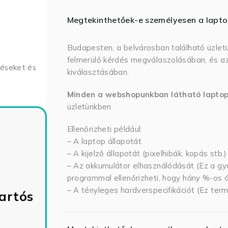
Megtekinthetőek-e személyesen a lapt
Budapesten, a belvárosban található üzlet
felmerülő kérdés megválaszolásában, és az
déseket és
kiválasztásában.
Minden a webshopunkban látható lapto
üzletünkben.
Ellenőrizheti például:
– A laptop állapotát
– A kijelző állapotát (pixelhibák, kopás stb.)
– Az akkumulátor elhasználódását (Ez a gya
programmal ellenőrizheti, hogy hány %-os ál
– A tényleges hardverspecifikációt (Ez term
artós