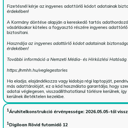
Fizetésnél kérje az ingyenes adattörlő kódot adatainak biz
érdekében!
A Kormány döntése alapján a kereskedő tartós adathordoz
vásárlásakor köteles a fogyasztó részére ingyenes adattörl
biztosítani.
Használja az ingyenes adattörlő kódot adatainak biztonság
érdekében!
További információ a Nemzeti Média- és Hírközlési Hatóság
https://nmhh.hu/veglegestorles
Ha eladja, elajándékozza vagy kidobja régi laptopját, pendri
más adattárolóját, ez a kód használata garantálja, hogy sz
adatai véglegesen, visszaállíthatatlanul törlésre kerülnek, íg
kerülnek illetéktelen kezekbe.
1
Áruhitelkonstrukció érvényessége: 2026.05.05-től viss
1
Digiloan Rövid futamidő 12