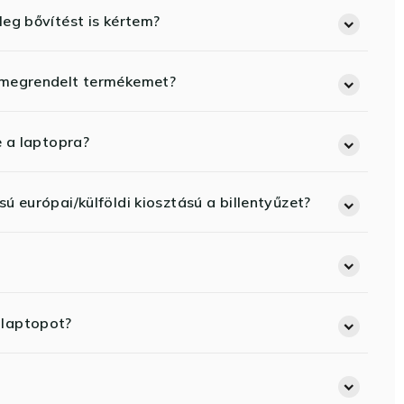
eg bővítést is kértem?
 megrendelt termékemet?
e a laptopra?
ú európai/külföldi kiosztású a billentyűzet?
 laptopot?