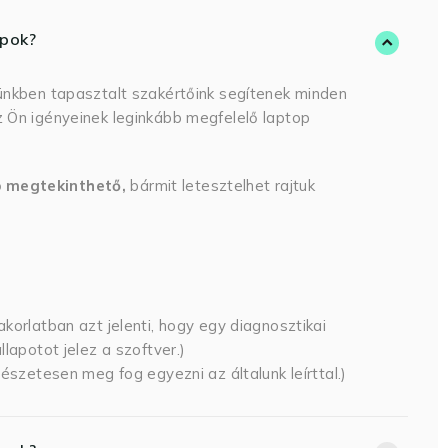
opok?
ünkben tapasztalt szakértőink segítenek minden
 Ön igényeinek leginkább megfelelő laptop
p megtekinthető,
bármit letesztelhet rajtuk
korlatban azt jelenti, hogy egy diagnosztikai
lapotot jelez a szoftver.)
észetesen meg fog egyezni az általunk leírttal.)