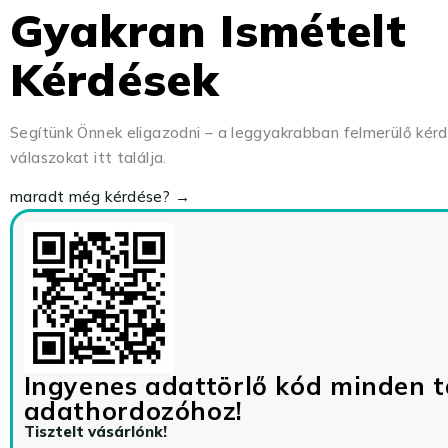
Gyakran Ismételt
Kérdések
Segítünk Önnek eligazodni – a leggyakrabban felmerülő kér
válaszokat itt találja.
maradt még kérdése? →
Ingyenes adattörlő kód minden t
adathordozóhoz!
Tisztelt vásárlónk!