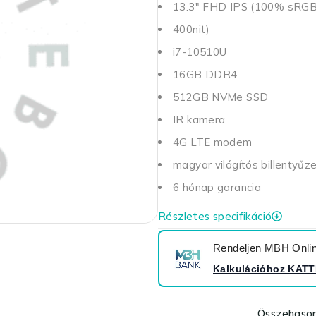
13.3" FHD IPS (100% sRG
400nit)
i7-10510U
16GB DDR4
512GB NVMe SSD
IR kamera
4G LTE modem
magyar világítós billentyűz
6 hónap garancia
Részletes specifikáció
Rendeljen MBH Online
Kalkulációhoz
KATT
Összehason