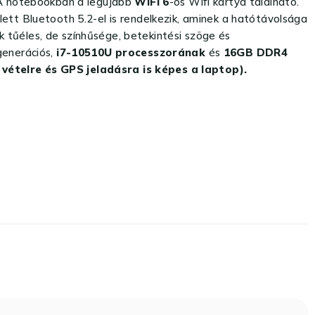
. A notebookban a legújabb
WIFI 6
-os Wifi kártya található.
ett Bluetooth 5.2-el is rendelkezik, aminek a hatótávolsága
 tűéles, de színhűsége, betekintési szöge és
generációs,
i7-10510U processzorának
és
16GB DDR4
vételre és GPS jeladásra is képes a laptop).