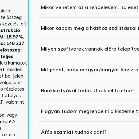
Mikor vehetem át a rendelésem, ha esetl
ukció
itelösszeg
kezelési díj
Mikor kapom meg a házhoz szállítással
strukció
HM: 18,97%,
ja: 146 237
Milyen szoftverek vannak előre telepítv
telösszeg:
teljes
yleti kamatot
rt. minden
Mit jelent, hogy magyar/magyar kiosztás
t be. Jelen
zolgálja és
ió részletes
Bankkártyával tudok Önöknél fizetni?
r hatályos
F, valamint
Hogyan tudom megrendelni a kiszemelt
n, vagy
nkon! A
s
Áfás számlát tudnak adni?
ltozása