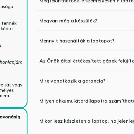
Megtekinthetőek-e személyesen a lapt
tonsága
Megvan még a készülék?
ó termék
ő kódot
Mennyit használták a laptopot?
a
Az Önök által értékesített gépek felújít
 honlapján:
Mire vonatkozik a garancia?
ve-ját vagy
emélyes
y nem
Milyen akkumulátorállapotra számíthat
zavonásig
Mikor lesz készleten a laptop, ha jelenl