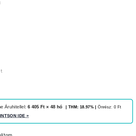
B
et
 Áruhitellel:
6 405 Ft × 48 hó
| THM: 18.97% |
Önrész: 0 Ft
INTSON IDE
»
lítom