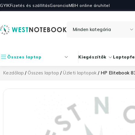
GYIK
Fizetés és szállítás
Garancia
MBH online áruhitel
Összes laptop
Kiegészítők
Laptopfe
Kezdőlap
/
Összes laptop
/
Üzleti laptopok
/ HP Elitebook 8