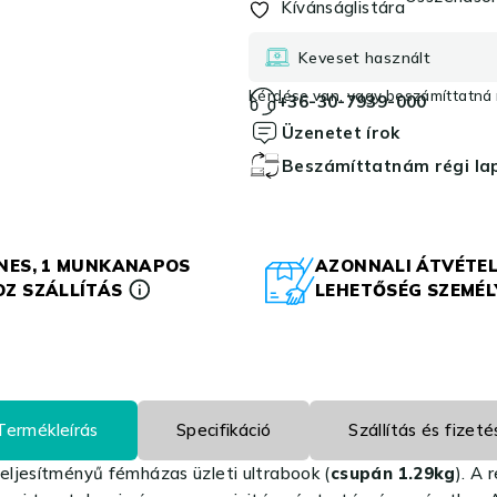
Kívánságlistára
Keveset használt
Kérdése van, vagy beszámíttatná r
+36-30-7939-000
Üzenetet írok
Beszámíttatnám régi l
NES, 1 MUNKANAPOS
AZONNALI ÁTVÉTEL
Z SZÁLLÍTÁS
LEHETŐSÉG SZEMÉ
Termékleírás
Specifikáció
Szállítás és fizeté
eljesítményű fémházas üzleti ultrabook (
csupán 1.29kg
). A 