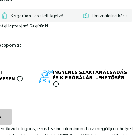
Szigorúan tesztelt kijelző
Használatra kész
égi laptopját? Segítünk!
aptopomat
I
INGYENES SZAKTANÁCSADÁS
ÉS KIPRÓBÁLÁSI LEHETŐSÉG
LYESEN
s
rendkívül elegáns, ezüst színű alumínium ház megállja a helyét