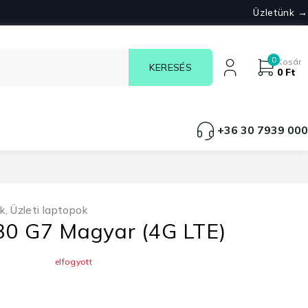
Üzletünk →
0
Kosár
0
Ft
+36 30 7939 000
k
,
Üzleti laptopok
30 G7 Magyar (4G LTE)
elfogyott