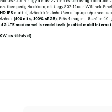
nai teszteken is, így a masszivitása és tartóssága páratlan
ezetben pedig 4x akkora, mint egy 802.11ac-s Wifi-nek. Emell
 HD IPS
matt kijelzőnek köszönhetően a laptop képe nem csak
elzőnek
(400 nits, 100% sRGB)
. Erős 4 magos – 8 szálas 10. 
.
4G LTE modemmel is rendelkezik (ezáltal mobil internet 
90W-os töltővel)