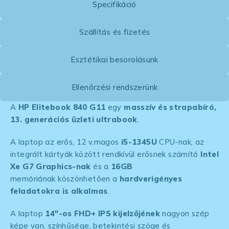
Specifikáció
Szállítás és fizetés
Esztétikai besorolásunk
Ellenőrzési rendszerünk
A
HP Elitebook 840 G11
egy
masszív és strapabíró,
13. generációs üzleti ultrabook
.
A laptop az erős, 12 v.magos
i5-1345U
CPU-nak, az
integrált kártyák között rendkívül erősnek számító
Intel
Xe G7 Graphics-nak
és a
16GB
memóriának köszönhetően a
hardverigényes
feladatokra is alkalmas
.
A laptop
14″-os FHD+ IPS kijelzőjének
nagyon szép
képe van, színhűsége, betekintési szöge és