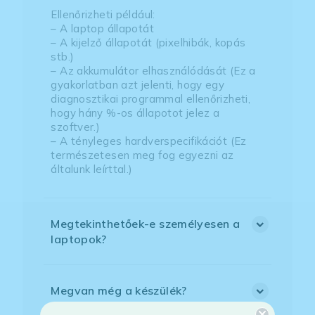
Ellenőrizheti például:
– A laptop állapotát
– A kijelző állapotát (pixelhibák, kopás
stb.)
– Az akkumulátor elhasználódását (Ez a
gyakorlatban azt jelenti, hogy egy
diagnosztikai programmal ellenőrizheti,
hogy hány %-os állapotot jelez a
szoftver.)
– A tényleges hardverspecifikációt (Ez
természetesen meg fog egyezni az
általunk leírttal.)
Megtekinthetőek-e személyesen a
laptopok?
Megvan még a készülék?