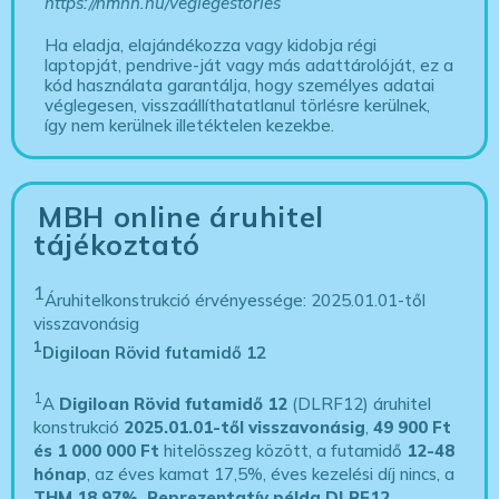
https://nmhh.hu/veglegestorles
Ha eladja, elajándékozza vagy kidobja régi
laptopját, pendrive-ját vagy más adattárolóját, ez a
kód használata garantálja, hogy személyes adatai
véglegesen, visszaállíthatatlanul törlésre kerülnek,
így nem kerülnek illetéktelen kezekbe.
MBH online áruhitel
tájékoztató
1
Áruhitelkonstrukció érvényessége: 2025.01.01-től
visszavonásig
1
Digiloan Rövid futamidő 12
1
A
Digiloan Rövid futamidő 12
(DLRF12) áruhitel
konstrukció
2025.01.01-től visszavonásig
,
49 900 Ft
és 1 000 000 Ft
hitelösszeg között, a futamidő
12-48
hónap
, az éves kamat 17,5%, éves kezelési díj nincs, a
THM 18,97%.
Reprezentatív példa DLRF12