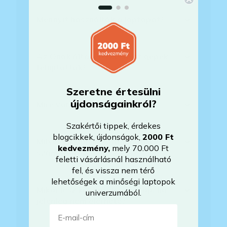
Mennyit használták a laptopot?
Az Önök által értékesített gépek
felújítottak?
Szeretne értesülni
újdonságainkról?
Mire vonatkozik a garancia?
Szakértői tippek, érdekes
blogcikkek, újdonságok,
2000 Ft
Milyen akkumulátorállapotra
kedvezmény
,
mely 70.000 Ft
számíthatok?
feletti vásárlásnál használható
fel, és vissza nem térő
lehetőségek a minőségi laptopok
Mikor lesz készleten a laptop, ha
univerzumából.
jelenleg nem elérhető?
E-mail-cím