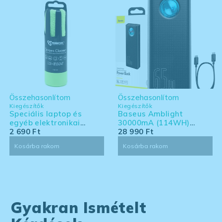
Összehasonlítom
Összehasonlítom
Kiegészítők
Kiegészítők
Speciális laptop és
Baseus Amblight
egyéb elektronikai
30000mA (114WH)
eszköz tisztító készlet -
2 690
Ft
powerbank - Laptoppal
28 990
Ft
nagy kiszerelés
kompatibilis powerbank
Kosárba rakom
Kosárba rakom
Gyakran Ismételt