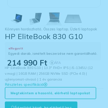
Könnyen hordozható
,
Összes laptop
,
Üzleti laptopok
HP EliteBook 830 G10
elfogyott
Egyedi darab, ismételt beszerzése nem garantálható.
214 990
Ft
ÁFA
i
HP EliteBook 830 G10 | 13.3″ FHD+ IPS | i5-1345U (12
v.mag) | 16GB RAM | 256GB NVMe SSD (PCIe 4.0) |
ujjlenyomat-olvasó | 1 év garancia
Részletes specifikáció
Megtekintem a hasonló, elérhető laptopokat
Értesítést kérek, ha elérhető lesz