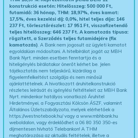
konstrukció esetén: Hitelösszeg: 500 000 Ft,
futamidő: 36 hónap, THM: 18,97%, éves kamat:
17,5%, éves kezelési díj: 0,0%, hitel teljes díja: 146
237 Ft, törlesztőrészlet: 17 951 Ft, visszafizetendő
teljes hitelösszeg: 646 237 Ft.
A kamatozás típusa:
rögzített, a Szerződés teljes futamidejére (fix
kamatozás)
. A Bank nem jogosult az ügyleti kamatot
egyoldalúan módosítani. A hitelbírálat jogát az MBH
Bank Nyrt. minden esetben fenntartja és a
hiteligénylés bírálatakor önerőt kérhet be. Jelen
tájékoztatás nem teljeskörű, kizárólag a
figyelemfelkeltést szolgálja és nem minősül
ajánlattételnek. A hivatkozott áruhitelkonstrukció
részletes leírását és igénylési feltélteleit az MBH Bank
Nyrt. mindenkor hatályos vonatkozó Áruhitel
Hirdetményei, a Fogyasztási Kölcsön ÁSZF, valamint
Általános Üzletszabályzata, melyek elérhetőek a
https://westnotebook.hu/
vagy a www.mbhbank.hu
weboldalon, vagy érdeklődhet a 06 80 350 350-es
díjmentesen hívható Telebankon! A THM
meghatározása az aktuális feltételek, illetve a