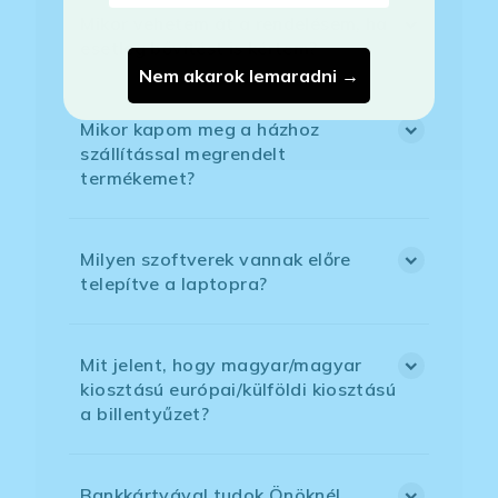
Mikor vehetem át a rendelésem, ha
esetleg bővítést is kértem?
Nem akarok lemaradni →
Mikor kapom meg a házhoz
szállítással megrendelt
termékemet?
Milyen szoftverek vannak előre
telepítve a laptopra?
Mit jelent, hogy magyar/magyar
kiosztású európai/külföldi kiosztású
a billentyűzet?
Bankkártyával tudok Önöknél