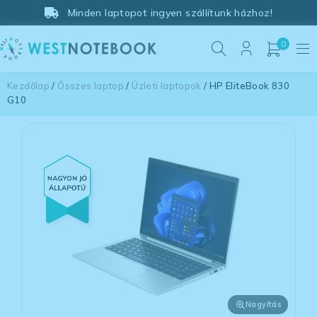
Minden laptopot ingyen szállítunk házhoz!
0
Kezdőlap
/
Összes laptop
/
Üzleti laptopok
/ HP EliteBook 830
G10
Nagyítás