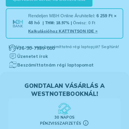
Rendeljen MBH Online Áruhitellel:
6 259 Ft ×
48 hó
| THM: 18.97% |
Önrész: 0 Ft
Kalkulációhoz
KATTINTSON IDE
»
Kérdése van, vagy beszámíttatná régi laptopját? Segítünk!
+36-30-7939-000
Üzenetet írok
Beszámíttatnám régi laptopomat
GONDTALAN VÁSÁRLÁS A
WESTNOTEBOOKNÁL!
30 NAPOS
PÉNZVISSZAFIZETÉS