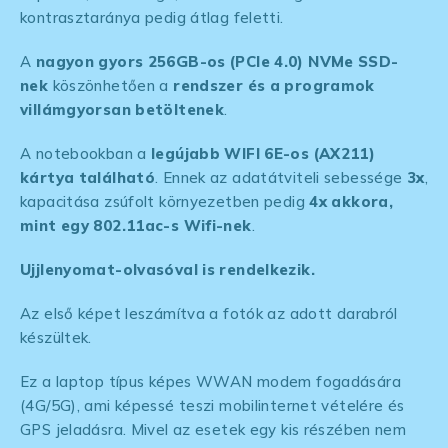
kontrasztaránya pedig átlag feletti.
A
nagyon gyors 256GB-os (PCIe 4.0) NVMe SSD-
nek
köszönhetően a
rendszer és a programok
villámgyorsan betöltenek
.
A notebookban a
legújabb WIFI 6E-os (AX211)
kártya található
. Ennek az adatátviteli sebessége
3x
,
kapacitása zsúfolt környezetben pedig
4x akkora,
mint egy 802.11ac-s Wifi-nek
.
Ujjlenyomat-olvasóval is rendelkezik.
Az első képet leszámítva a fotók az adott darabról
készültek.
Ez a laptop típus képes WWAN modem fogadására
(4G/5G), ami képessé teszi mobilinternet vételére és
GPS jeladásra. Mivel az esetek egy kis részében nem