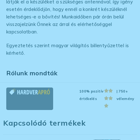
látják el a készüléket a szükséges antennával, így igény
esetén érdeklődjön, hogy ennél a konkrét készüléknél
lehetséges-e a bővítés! Munkaidőben pár órán belül
visszajelzünk Önnek az árral és elérhetőséggel
kapcsolatban.
Egyeztetés szerint magyar világítós billentyűzettel is
kérhető.
Rólunk mondták
100% pozitív
| 750+
értékelés
vélemény
Kapcsolódó termékek