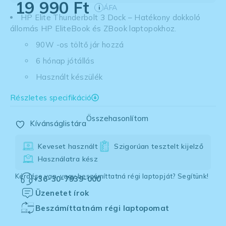
19 990
Ft
ÁFA
i
HP Elite Thunderbolt 3 Dock – Hatékony dokkoló
állomás HP EliteBook és ZBook laptopokhoz.
90W -os töltő jár hozzá
6 hónap jótállás
Használt készülék
Részletes specifikáció
Összehasonlítom
Kívánságlistára
Keveset használt
Szigorúan tesztelt kijelző
Használatra kész
Kérdése van, vagy beszámíttatná régi laptopját? Segítünk!
+36-30-7939-000
Üzenetet írok
Beszámíttatnám régi laptopomat