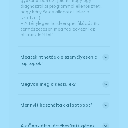
gyakorlatban azt jelenti, hogy egy
diagnosztikai programmal ellenőrizheti,
hogy hány %-os állapotot jelez a
szoftver.)
– A tényleges hardverspecifikációt (Ez
természetesen meg fog egyezni az
általunk leírttal.)
Megtekinthetőek-e személyesen a
laptopok?
Megvan még a készülék?
Mennyit használták a laptopot?
Az Önök által értékesített gépek