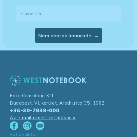
E-mail-cím
Nem akarok lemaradni →
Friko Consulting Kft.
Budapest, VI. kerület, Aradi utca 35., 1062
+36-30-7939-000
Az e-mail-címért kattintson »
Sütibeállítás