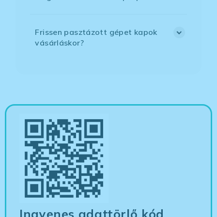
Frissen pasztázott gépet kapok
vásárláskor?
Ingyenes adattörlő kód