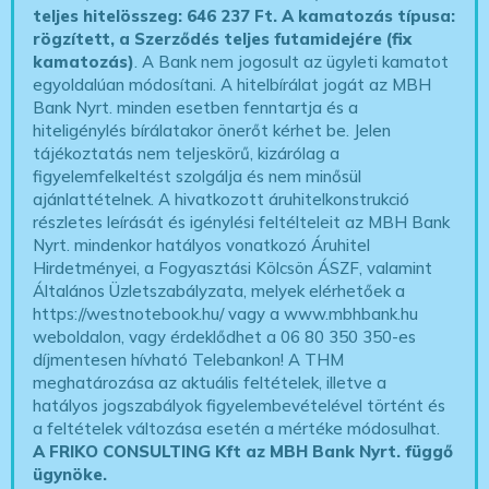
teljes hitelösszeg: 646 237 Ft.
A kamatozás típusa:
rögzített, a Szerződés teljes futamidejére (fix
kamatozás)
. A Bank nem jogosult az ügyleti kamatot
egyoldalúan módosítani. A hitelbírálat jogát az MBH
Bank Nyrt. minden esetben fenntartja és a
hiteligénylés bírálatakor önerőt kérhet be. Jelen
tájékoztatás nem teljeskörű, kizárólag a
figyelemfelkeltést szolgálja és nem minősül
ajánlattételnek. A hivatkozott áruhitelkonstrukció
részletes leírását és igénylési feltélteleit az MBH Bank
Nyrt. mindenkor hatályos vonatkozó Áruhitel
Hirdetményei, a Fogyasztási Kölcsön ÁSZF, valamint
Általános Üzletszabályzata, melyek elérhetőek a
https://westnotebook.hu/
vagy a www.mbhbank.hu
weboldalon, vagy érdeklődhet a 06 80 350 350-es
díjmentesen hívható Telebankon! A THM
meghatározása az aktuális feltételek, illetve a
hatályos jogszabályok figyelembevételével történt és
a feltételek változása esetén a mértéke módosulhat.
A FRIKO CONSULTING Kft az MBH Bank Nyrt. függő
ügynöke
.