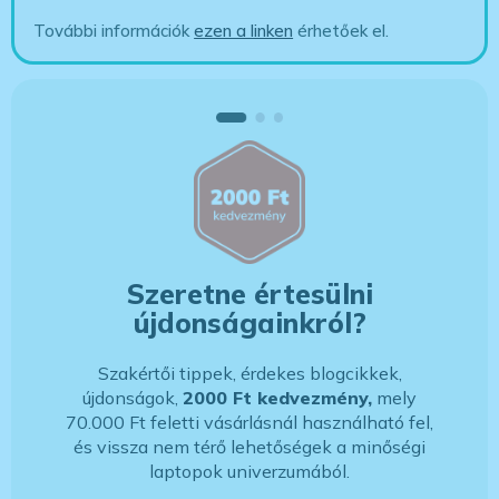
További információk
ezen a linken
érhetőek el.
Szeretne értesülni
újdonságainkról?
Szakértői tippek, érdekes blogcikkek,
újdonságok,
2000 Ft kedvezmény,
mely
70.000 Ft feletti vásárlásnál használható fel,
és vissza nem térő lehetőségek a minőségi
laptopok univerzumából.