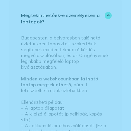
Megtekinthetőek-e személyesen a
laptopok?
Budapesten, a belvárosban található
üzletünkben tapasztalt szakértőink
segítenek minden felmerülő kérdés
megválaszolásában, és az Ön igényeinek
leginkább megfelelő laptop
kiválasztásában.
Minden a webshopunkban látható
laptop megtekinthető,
bármit
letesztelhet rajtuk üzletünkben.
Ellenőrizheti például:
– A laptop állapotát
– A kijelző állapotát (pixelhibák, kopás
stb.)
– Az akkumulátor elhasználódását (Ez a