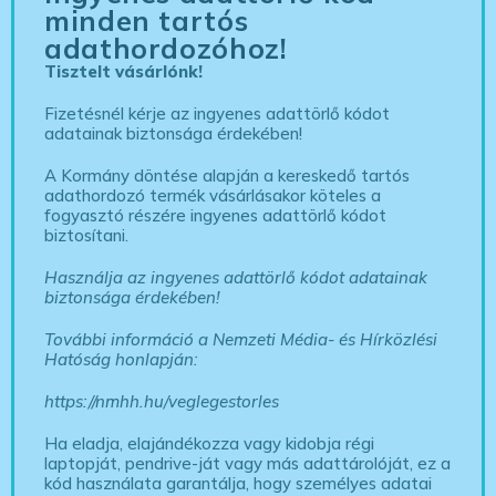
minden tartós
adathordozóhoz!
Tisztelt vásárlónk!
Fizetésnél kérje az ingyenes adattörlő kódot
adatainak biztonsága érdekében!
A Kormány döntése alapján a kereskedő tartós
adathordozó termék vásárlásakor köteles a
fogyasztó részére ingyenes adattörlő kódot
biztosítani.
Használja az ingyenes adattörlő kódot adatainak
biztonsága érdekében!
További információ a Nemzeti Média- és Hírközlési
Hatóság honlapján:
https://nmhh.hu/veglegestorles
Ha eladja, elajándékozza vagy kidobja régi
laptopját, pendrive-ját vagy más adattárolóját, ez a
kód használata garantálja, hogy személyes adatai