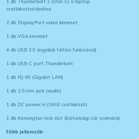
1 db Thunderbolt 3 (USB-C) a laptop
csatlakoztatásához
2 db DisplayPort videó kimenet
1 db VGA kimenet
4 db USB 3.0 (egyikük töltési funkcióval)
1 db USB-C port Thunderbolt
1 db RJ-45 (Gigabit LAN)
1 db 3,5 mm jack (audio)
1 db DC power in (töltő csatlakozó)
1 db Kensington lock slot (biztonsági zár számára)
Főbb jellemzők: