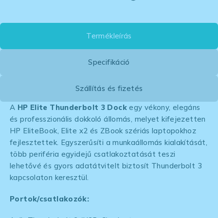
Termékleírás
Specifikáció
Szállítás és fizetés
A
HP Elite Thunderbolt 3 Dock
egy vékony, elegáns
és professzionális dokkoló állomás, melyet kifejezetten
HP EliteBook, Elite x2 és ZBook szériás laptopokhoz
fejlesztettek. Egyszerűsíti a munkaállomás kialakítását,
több periféria egyidejű csatlakoztatását teszi
lehetővé és gyors adatátvitelt biztosít Thunderbolt 3
kapcsolaton keresztül.
Portok/csatlakozók: