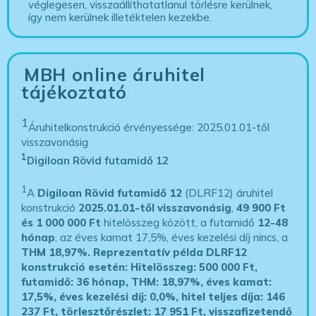
véglegesen, visszaállíthatatlanul törlésre kerülnek,
így nem kerülnek illetéktelen kezekbe.
MBH online áruhitel
tájékoztató
1
Áruhitelkonstrukció érvényessége: 2025.01.01-től
visszavonásig
1
Digiloan Rövid futamidő 12
1
A
Digiloan Rövid futamidő 12
(DLRF12) áruhitel
konstrukció
2025.01.01-től visszavonásig
,
49 900 Ft
és 1 000 000 Ft
hitelösszeg között, a futamidő
12-48
hónap
, az éves kamat 17,5%, éves kezelési díj nincs, a
THM 18,97%.
Reprezentatív példa DLRF12
konstrukció esetén: Hitelösszeg: 500 000 Ft,
futamidő: 36 hónap, THM: 18,97%, éves kamat:
17,5%, éves kezelési díj: 0,0%, hitel teljes díja: 146
237 Ft, törlesztőrészlet: 17 951 Ft, visszafizetendő