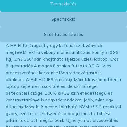
Termékleírás
Specifikáció
Szállítás és fizetés
A HP Elite Dragonfly egy katonai szabványnak
megfelelő, extra vékony manéziumházas, könnyű (0.99
Kg) 2in1 360°ban kihajtható kijelzős üzleti laptop. Erős
8. generációs 4 magos 8 szálon futtató 3.9 GHz-es
processzorának köszönhetően videovágásra is
alkalmas. A Full HD IPS érintőkijelzőnek köszönhetően a
laptop képe nem csak tűéles, de színhűsége,
betekintési szöge, 100% sRGB színlefedettségű és
kontrasztaránya is nagyságrendekkel jobb, mint egy
átlag kijelzőnek. A benne található NVMe SSD rendkívül
gyors, ezáltal a rendszer és a programok betöltése
pillanatok alatt megtörténik. Ujjlenyomat olvasóval és