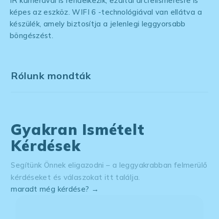
IR kamerával is rendelkezik, ezáltal arcfelismerésre is
képes az eszköz. WIFI 6 -technológiával van ellátva a
készülék, amely biztosítja a jelenlegi leggyorsabb
böngészést.
Rólunk mondták
Gyakran Ismételt
Kérdések
Segítünk Önnek eligazodni – a leggyakrabban felmerülő
kérdéseket és válaszokat itt találja.
maradt még kérdése? →