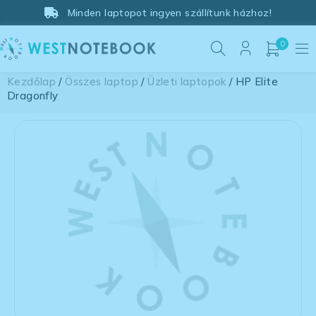
Minden laptopot ingyen szállítunk házhoz!
0
Kezdőlap
/
Összes laptop
/
Üzleti laptopok
/ HP Elite
Dragonfly