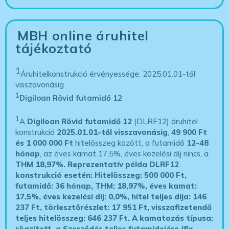
MBH online áruhitel
tájékoztató
1
Áruhitelkonstrukció érvényessége: 2025.01.01-től
visszavonásig
1
Digiloan Rövid futamidő 12
1
A
Digiloan Rövid futamidő 12
(DLRF12) áruhitel
konstrukció
2025.01.01-től visszavonásig
,
49 900 Ft
és 1 000 000 Ft
hitelösszeg között, a futamidő
12-48
hónap
, az éves kamat 17,5%, éves kezelési díj nincs, a
THM 18,97%.
Reprezentatív példa DLRF12
konstrukció esetén: Hitelösszeg: 500 000 Ft,
futamidő: 36 hónap, THM: 18,97%, éves kamat:
17,5%, éves kezelési díj: 0,0%, hitel teljes díja: 146
237 Ft, törlesztőrészlet: 17 951 Ft, visszafizetendő
teljes hitelösszeg: 646 237 Ft.
A kamatozás típusa:
rögzített, a Szerződés teljes futamidejére (fix