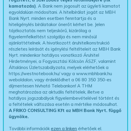
kamatozás)
. A Bank nem jogosult az ügyleti kamatot
egyoldalúan módosítani. A hitelbírálat jogát az MBH
Bank Nyrt. minden esetben fenntartja és a
hiteligénylés bírálatakor önerőt kérhet be. Jelen
tájékoztatás nem teljeskörű, kizárólag a
figyelemfelkeltést szolgálja és nem minősül
ajánlattételnek. A hivatkozott áruhitelkonstrukció
részletes leírását és igénylési feltélteleit az MBH Bank
Nyrt. mindenkor hatályos vonatkozó Áruhitel
Hirdetményei, a Fogyasztási Kölcsön ÁSZF, valamint
Általános Üzletszabályzata, melyek elérhetőek a
https://westnotebook.hu/
vagy a www.mbhbank.hu
weboldalon, vagy érdeklődhet a 06 80 350 350-es
díjmentesen hívható Telebankon! A THM
meghatározása az aktuális feltételek, illetve a
hatályos jogszabályok figyelembevételével történt és
a feltételek változása esetén a mértéke módosulhat.
A FRIKO CONSULTING Kft az MBH Bank Nyrt. függő
ügynöke
.
További információk
ezen a linken
érhetőek el.