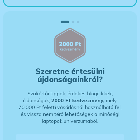
Szeretne értesülni
újdonságainkról?
Szakértői tippek, érdekes blogcikkek,
újdonságok,
2000 Ft kedvezmény,
mely
70.000 Ft feletti vásárlásnál használható fel,
és vissza nem térő lehetőségek a minőségi
laptopok univerzumából.
E-mail-cím