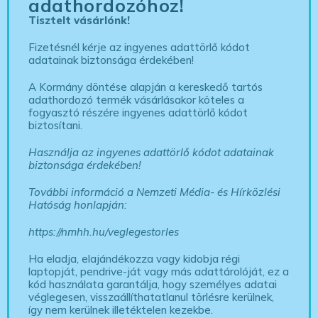
adathordozóhoz!
Tisztelt vásárlónk!
Fizetésnél kérje az ingyenes adattörlő kódot
adatainak biztonsága érdekében!
A Kormány döntése alapján a kereskedő tartós
adathordozó termék vásárlásakor köteles a
fogyasztó részére ingyenes adattörlő kódot
biztosítani.
Használja az ingyenes adattörlő kódot adatainak
biztonsága érdekében!
További információ a Nemzeti Média- és Hírközlési
Hatóság honlapján:
https://nmhh.hu/veglegestorles
Ha eladja, elajándékozza vagy kidobja régi
laptopját, pendrive-ját vagy más adattárolóját, ez a
kód használata garantálja, hogy személyes adatai
véglegesen, visszaállíthatatlanul törlésre kerülnek,
így nem kerülnek illetéktelen kezekbe.