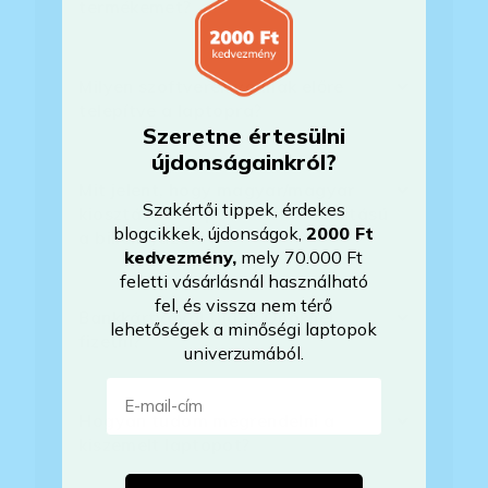
termékemet?
Milyen szoftverek vannak előre
telepítve a laptopra?
Szeretne értesülni
újdonságainkról?
Mit jelent, hogy magyar/magyar
Szakértői tippek, érdekes
kiosztású európai/külföldi kiosztású
blogcikkek, újdonságok,
2000 Ft
a billentyűzet?
kedvezmény
,
mely 70.000 Ft
feletti vásárlásnál használható
fel, és vissza nem térő
Bankkártyával tudok Önöknél
lehetőségek a minőségi laptopok
fizetni?
univerzumából.
E-mail-cím
Hogyan tudom megrendelni a
kiszemelt laptopot?