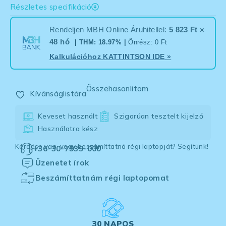
Részletes specifikáció
Rendeljen MBH Online Áruhitellel:
5 823 Ft ×
48 hó
| THM: 18.97% |
Önrész: 0 Ft
Kalkulációhoz
KATTINTSON IDE
»
Összehasonlítom
Kívánságlistára
Keveset használt
Szigorúan tesztelt kijelző
Használatra kész
Kérdése van, vagy beszámíttatná régi laptopját? Segítünk!
+36-30-7939-000
Üzenetet írok
Beszámíttatnám régi laptopomat
30 NAPOS