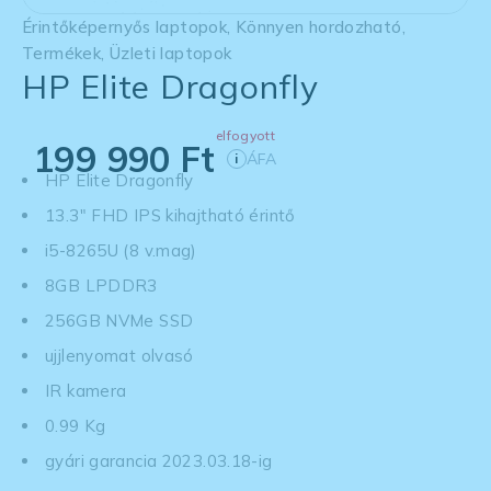
Érintőképernyős laptopok
,
Könnyen hordozható
,
Termékek
,
Üzleti laptopok
HP Elite Dragonfly
elfogyott
199 990
Ft
ÁFA
i
HP Elite Dragonfly
13.3" FHD IPS kihajtható érintő
i5-8265U (8 v.mag)
8GB LPDDR3
256GB NVMe SSD
ujjlenyomat olvasó
IR kamera
0.99 Kg
gyári garancia 2023.03.18-ig