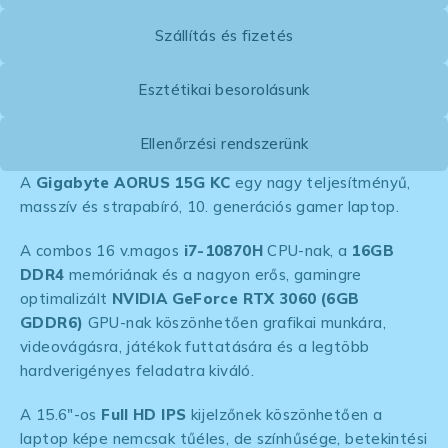
Szállítás és fizetés
Esztétikai besorolásunk
Ellenőrzési rendszerünk
A
Gigabyte AORUS 15G KC
egy nagy teljesítményű,
masszív és strapabíró, 10. generációs gamer laptop.
A combos 16 v.magos
i7-10870H
CPU-nak, a
16GB
DDR4
memóriának és a nagyon erős, gamingre
optimalizált
NVIDIA GeForce RTX 3060 (6GB
GDDR6)
GPU-nak köszönhetően grafikai munkára,
videovágásra, játékok futtatására és a legtöbb
hardverigényes feladatra kiváló.
A 15.6″-os
Full HD IPS
kijelzőnek köszönhetően a
laptop képe nemcsak tűéles, de színhűsége, betekintési