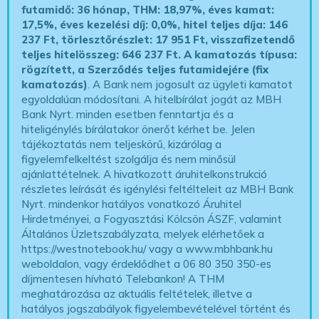
futamidő: 36 hónap, THM: 18,97%, éves kamat:
17,5%, éves kezelési díj: 0,0%, hitel teljes díja: 146
237 Ft, törlesztőrészlet: 17 951 Ft, visszafizetendő
teljes hitelösszeg: 646 237 Ft.
A kamatozás típusa:
rögzített, a Szerződés teljes futamidejére (fix
kamatozás)
. A Bank nem jogosult az ügyleti kamatot
egyoldalúan módosítani. A hitelbírálat jogát az MBH
Bank Nyrt. minden esetben fenntartja és a
hiteligénylés bírálatakor önerőt kérhet be. Jelen
tájékoztatás nem teljeskörű, kizárólag a
figyelemfelkeltést szolgálja és nem minősül
ajánlattételnek. A hivatkozott áruhitelkonstrukció
részletes leírását és igénylési feltélteleit az MBH Bank
Nyrt. mindenkor hatályos vonatkozó Áruhitel
Hirdetményei, a Fogyasztási Kölcsön ÁSZF, valamint
Általános Üzletszabályzata, melyek elérhetőek a
https://westnotebook.hu/
vagy a www.mbhbank.hu
weboldalon, vagy érdeklődhet a 06 80 350 350-es
díjmentesen hívható Telebankon! A THM
meghatározása az aktuális feltételek, illetve a
hatályos jogszabályok figyelembevételével történt és