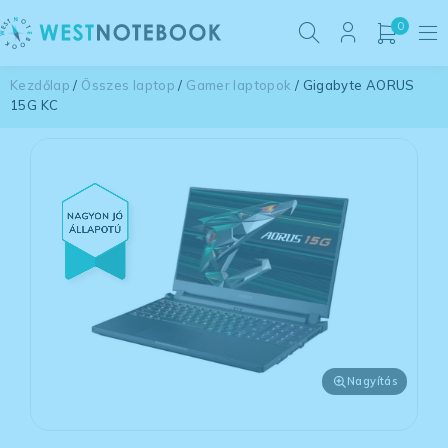
0
Kezdőlap
/
Összes laptop
/
Gamer laptopok
/ Gigabyte AORUS
15G KC
Nagyítás