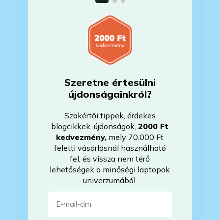
Mennyit használták a laptopot?
Az Önök által értékesített gépek
felújítottak?
Szeretne értesülni
Mire vonatkozik a garancia?
újdonságainkról?
Szakértői tippek, érdekes
Milyen akkumulátorállapotra
blogcikkek, újdonságok,
2000 Ft
számíthatok?
kedvezmény
,
mely 70.000 Ft
feletti vásárlásnál használható
fel, és vissza nem térő
lehetőségek a minőségi laptopok
Mikor lesz készleten a laptop, ha
univerzumából.
jelenleg nem elérhető?
E-mail-cím
Mikor vehetem át a rendelésem, ha