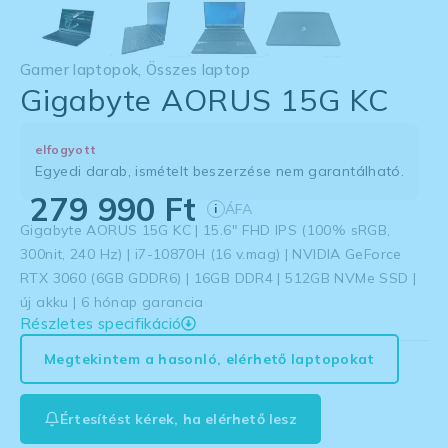
Gamer laptopok
,
Összes laptop
Gigabyte AORUS 15G KC
elfogyott
Egyedi darab, ismételt beszerzése nem garantálható.
279 990
Ft
ÁFA
i
Gigabyte AORUS 15G KC | 15.6″ FHD IPS (100% sRGB,
300nit, 240 Hz) | i7-10870H (16 v.mag) | NVIDIA GeForce
RTX 3060 (6GB GDDR6) | 16GB DDR4 | 512GB NVMe SSD |
új akku | 6 hónap garancia
Részletes specifikáció
Megtekintem a hasonló, elérhető laptopokat
Értesítést kérek, ha elérhető lesz