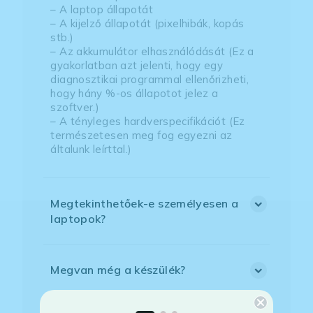
– A laptop állapotát
– A kijelző állapotát (pixelhibák, kopás
stb.)
– Az akkumulátor elhasználódását (Ez a
gyakorlatban azt jelenti, hogy egy
diagnosztikai programmal ellenőrizheti,
hogy hány %-os állapotot jelez a
szoftver.)
– A tényleges hardverspecifikációt (Ez
természetesen meg fog egyezni az
általunk leírttal.)
Megtekinthetőek-e személyesen a
laptopok?
Megvan még a készülék?