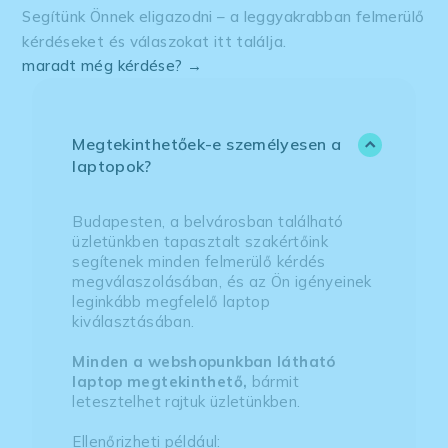
Segítünk Önnek eligazodni – a leggyakrabban felmerülő
kérdéseket és válaszokat itt találja.
maradt még kérdése? →
Megtekinthetőek-e személyesen a
laptopok?
Budapesten, a belvárosban található
üzletünkben tapasztalt szakértőink
segítenek minden felmerülő kérdés
megválaszolásában, és az Ön igényeinek
leginkább megfelelő laptop
kiválasztásában.
Minden a webshopunkban látható
laptop megtekinthető,
bármit
letesztelhet rajtuk üzletünkben.
Ellenőrizheti például: