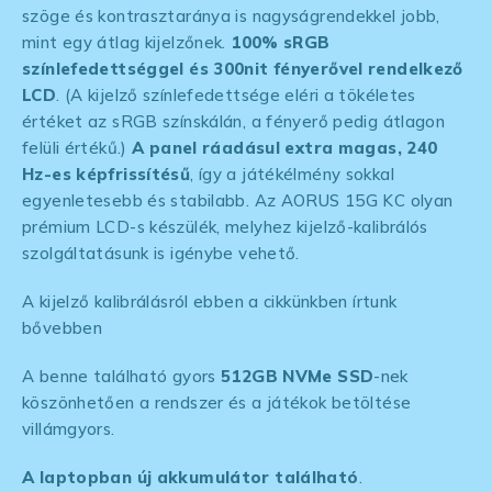
szöge és kontrasztaránya is nagyságrendekkel jobb,
mint egy átlag kijelzőnek.
100% sRGB
színlefedettséggel és 300nit fényerővel rendelkező
LCD
. (A kijelző színlefedettsége eléri a tökéletes
értéket az sRGB színskálán, a fényerő pedig átlagon
felüli értékű.)
A panel ráadásul extra magas, 240
Hz-es képfrissítésű
, így a játékélmény sokkal
egyenletesebb és stabilabb. Az AORUS 15G KC olyan
prémium LCD-s készülék, melyhez kijelző-kalibrálós
szolgáltatásunk is igénybe vehető.
A kijelző kalibrálásról ebben a cikkünkben írtunk
bővebben
A benne található gyors
512GB NVMe SSD
-nek
köszönhetően a rendszer és a játékok betöltése
villámgyors.
A laptopban új akkumulátor található
.