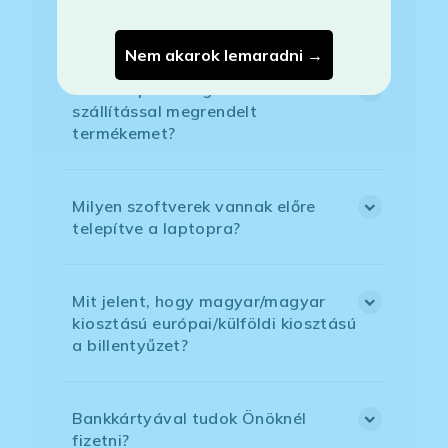
esetleg bővítést is kértem?
Nem akarok lemaradni →
Mikor kapom meg a házhoz
szállítással megrendelt
termékemet?
Milyen szoftverek vannak előre
telepítve a laptopra?
Mit jelent, hogy magyar/magyar
kiosztású európai/külföldi kiosztású
a billentyűzet?
Bankkártyával tudok Önöknél
fizetni?