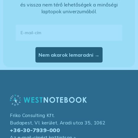
és vissza nem térő lehetőségek a minőségi
laptopok univerzumából.
E-mail-cím
Nem akarok lemaradni →
Friko Consulting Kft.
Budapest, VI. kerület, Aradi utca 35., 1062
+36-30-7939-000
Az e-mail-címért kattintson »