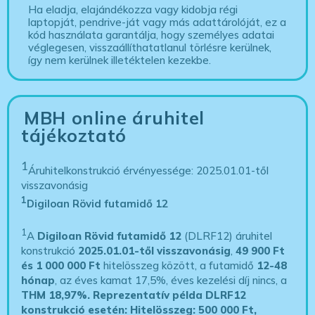
Ha eladja, elajándékozza vagy kidobja régi
laptopját, pendrive-ját vagy más adattárolóját, ez a
kód használata garantálja, hogy személyes adatai
véglegesen, visszaállíthatatlanul törlésre kerülnek,
így nem kerülnek illetéktelen kezekbe.
MBH online áruhitel
tájékoztató
1
Áruhitelkonstrukció érvényessége: 2025.01.01-től
visszavonásig
1
Digiloan Rövid futamidő 12
1
A
Digiloan Rövid futamidő 12
(DLRF12) áruhitel
konstrukció
2025.01.01-től visszavonásig
,
49 900 Ft
és 1 000 000 Ft
hitelösszeg között, a futamidő
12-48
hónap
, az éves kamat 17,5%, éves kezelési díj nincs, a
THM 18,97%.
Reprezentatív példa DLRF12
konstrukció esetén: Hitelösszeg: 500 000 Ft,