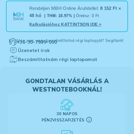
Rendeljen MBH Online Áruhitellel:
8 152 Ft ×
48 hó
| THM: 18.97% |
Önrész: 0 Ft
Kalkulációhoz
KATTINTSON IDE
»
Kérdése van, vagy beszámíttatná régi laptopját? Segítünk!
+36-30-7939-000
Üzenetet írok
Beszámíttatnám régi laptopomat
GONDTALAN VÁSÁRLÁS A
WESTNOTEBOOKNÁL!
30 NAPOS
PÉNZVISSZAFIZETÉS