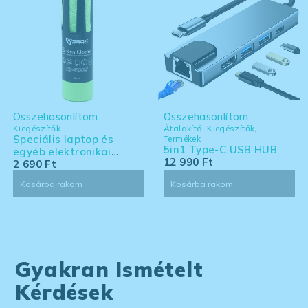
Összehasonlítom
Összehasonlítom
Kiegészítők
Átalakító
,
Kiegészítők
,
Speciális laptop és
Termékek
5in1 Type-C USB HUB
egyéb elektronikai
12 990
Ft
eszköz tisztító készlet -
2 690
Ft
nagy kiszerelés
Kosárba rakom
Kosárba rakom
Gyakran Ismételt
Kérdések