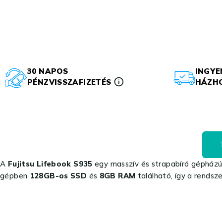
30 NAPOS
INGYE
PÉNZVISSZAFIZETÉS
HÁZHO
A
Fujitsu Lifebook S935
egy masszív és strapabíró gépház
gépben
128GB-os SSD
és
8GB RAM
található, így a rendsz