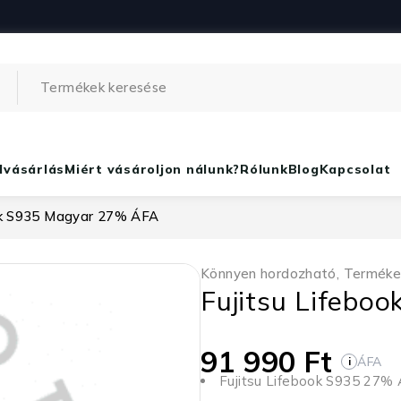
lvásárlás
Miért vásároljon nálunk?
Rólunk
Blog
Kapcsolat
ook S935 Magyar 27% ÁFA
Könnyen hordozható
,
Terméke
Fujitsu Lifeb
91 990
Ft
ÁFA
i
Fujitsu Lifebook S935 27%