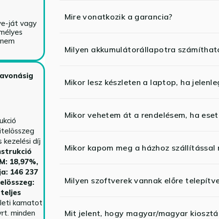
Mire vonatkozik a garancia?
ve-ját vagy
emélyes
y nem
Milyen akkumulátorállapotra számíthat
zavonásig
Mikor lesz készleten a laptop, ha jelenl
Mikor vehetem át a rendelésem, ha esetl
ukció
itelösszeg
kezelési díj
Mikor kapom meg a házhoz szállítással
strukció
HM: 18,97%,
ja: 146 237
Milyen szoftverek vannak előre telepítv
telösszeg:
teljes
yleti kamatot
rt. minden
Mit jelent, hogy magyar/magyar kiosztás