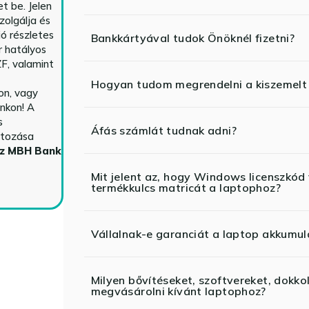
t be. Jelen
zolgálja és
ió részletes
Bankkártyával tudok Önöknél fizetni?
r hatályos
F, valamint
Hogyan tudom megrendelni a kiszemelt
n, vagy
nkon! A
s
Áfás számlát tudnak adni?
ltozása
az MBH Bank
Mit jelent az, hogy Windows licenszk
termékkulcs matricát a laptophoz?
Vállalnak-e garanciát a laptop akkumul
Milyen bővítéseket, szoftvereket, dokko
megvásárolni kívánt laptophoz?