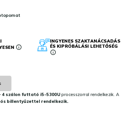
aptopomat
I
INGYENES SZAKTANÁCSADÁS
ÉS KIPRÓBÁLÁSI LEHETŐSÉG
LYESEN
s
 4 szálon futtató i5-5300U
processzorral rendelkezik. A
ós billentyűzettel rendelkezik.