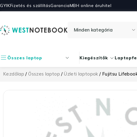
GYIK
Fizetés és szállítás
Garancia
MBH online áruhitel
Összes laptop
Kiegészítők
Laptopfe
Kezdőlap
/
Összes laptop
/
Üzleti laptopok
/ Fujitsu Lifeb