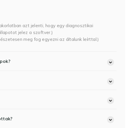
korlatban azt jelenti, hogy egy diagnosztikai
lapotot jelez a szoftver.)
észetesen meg fog egyezni az általunk leírttal.)
opok?
ottak?