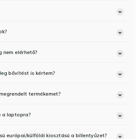
ok?
eg nem elérhető?
eg bővítést is kértem?
 megrendelt termékemet?
e a laptopra?
ú európai/külföldi kiosztású a billentyűzet?