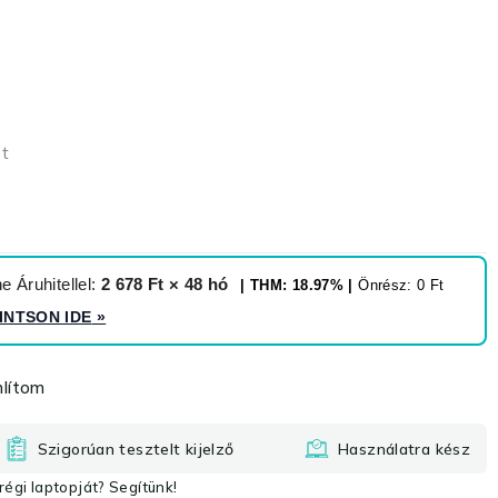
et
 Áruhitellel:
2 678 Ft × 48 hó
| THM: 18.97% |
Önrész: 0 Ft
INTSON IDE
»
lítom
Szigorúan tesztelt kijelző
Használatra kész
égi laptopját? Segítünk!