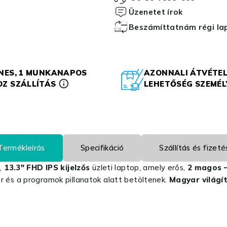
Üzenetet írok
Beszámíttatnám régi l
NES, 1 MUNKANAPOS
AZONNALI ÁTVÉTEL
Z SZÁLLÍTÁS
LEHETŐSÉG SZEMÉ
Termékleírás
Specifikáció
Szállítás és fizeté
ú,
13.3″ FHD IPS kijelzős
üzleti laptop, amely erős,
2 magos –
er és a programok pillanatok alatt betöltenek.
Magyar világít