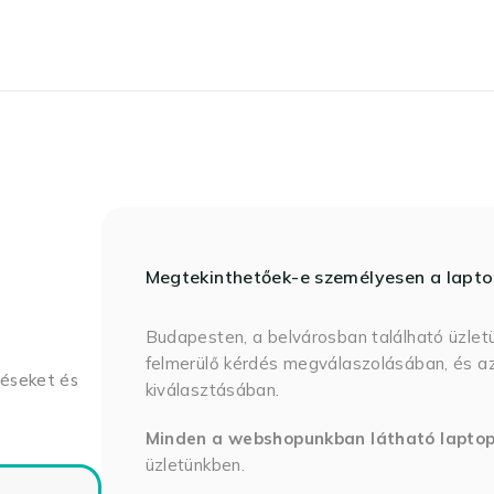
Megtekinthetőek-e személyesen a lapt
Budapesten, a belvárosban található üzlet
felmerülő kérdés megválaszolásában, és az
déseket és
kiválasztásában.
Minden a webshopunkban látható lapto
üzletünkben.