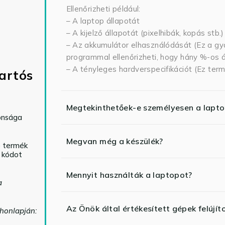
Ellenőrizheti például:
– A laptop állapotát
– A kijelző állapotát (pixelhibák, kopás stb.)
– Az akkumulátor elhasználódását (Ez a gya
programmal ellenőrizheti, hogy hány %-os ál
– A tényleges hardverspecifikációt (Ez term
artós
Megtekinthetőek-e személyesen a lapt
tonsága
Megvan még a készülék?
ó termék
ő kódot
Mennyit használták a laptopot?
a
Az Önök által értékesített gépek felújít
 honlapján: