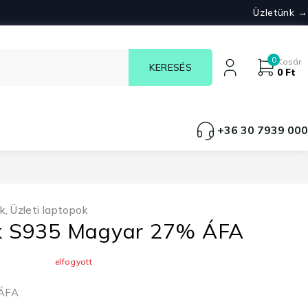
Üzletünk →
0
Kosár
0
Ft
+36 30 7939 000
k
,
Üzleti laptopok
ook S935 Magyar 27% ÁFA
elfogyott
 ÁFA