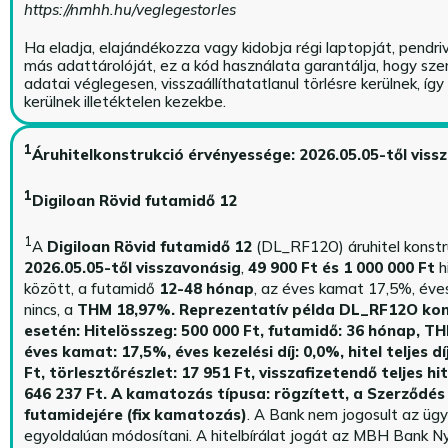
https://nmhh.hu/veglegestorles
Ha eladja, elajándékozza vagy kidobja régi laptopját, pendri
más adattárolóját, ez a kód használata garantálja, hogy sz
adatai véglegesen, visszaállíthatatlanul törlésre kerülnek, íg
kerülnek illetéktelen kezekbe.
1
Áruhitelkonstrukció érvényessége: 2026.05.05-től viss
1
Digiloan Rövid futamidő 12
1
A
Digiloan Rövid futamidő 12
(DL_RF12O) áruhitel konstr
2026.05.05-től visszavonásig
,
49 900 Ft és 1 000 000 Ft
h
között, a futamidő
12-48 hónap
, az éves kamat 17,5%, éves 
nincs, a
THM 18,97%.
Reprezentatív példa DL_RF12O kon
esetén: Hitelösszeg: 500 000 Ft, futamidő: 36 hónap, T
éves kamat: 17,5%, éves kezelési díj: 0,0%, hitel teljes dí
Ft, törlesztőrészlet: 17 951 Ft, visszafizetendő teljes hi
646 237 Ft.
A kamatozás típusa: rögzített, a Szerződés 
futamidejére (fix kamatozás)
. A Bank nem jogosult az üg
egyoldalúan módosítani. A hitelbírálat jogát az MBH Bank Ny