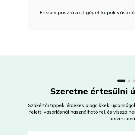
Frissen pasztázott gépet kapok vásárlá
Szeretne értesülni 
Szakértői tippek, érdekes blogcikkek, újdonságo
feletti vásárlásnál használható fel, és vissza 
univerzumá
E-mail-cím