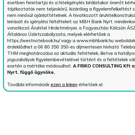
esetben fenntartja és a hiteligénylés bírálatakor önerőt kérhe
tájékoztatás nem teljeskörű, kizárólag a figyelemfelkeltést s
nem minősül ajánlattételnek. A hivatkozott áruhitelkonstrukc
leírását és igénylési feltélteleit az MBH Bank Nyrt. mindenko
vonatkozó Áruhitel Hirdetményei, a Fogyasztási Kölcsön ÁSZ
Általános Üzletszabályzata, melyek elérhetőek a
https://westnotebook.hu/
vagy a www.mbhbank.hu weboldalo
érdeklődhet a 06 80 350 350-es díjmentesen hívható Teleba
THM meghatározása az aktuális feltételek, illetve a hatályo
jogszabályok figyelembevételével történt és a feltételek vá
esetén a mértéke módosulhat.
A FRIKO CONSULTING Kft 
Nyrt. függő ügynöke
.
További információk
ezen a linken
érhetőek el.