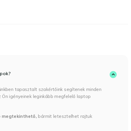
opok?
ünkben tapasztalt szakértőink segítenek minden
 Ön igényeinek leginkább megfelelő laptop
p megtekinthető,
bármit letesztelhet rajtuk