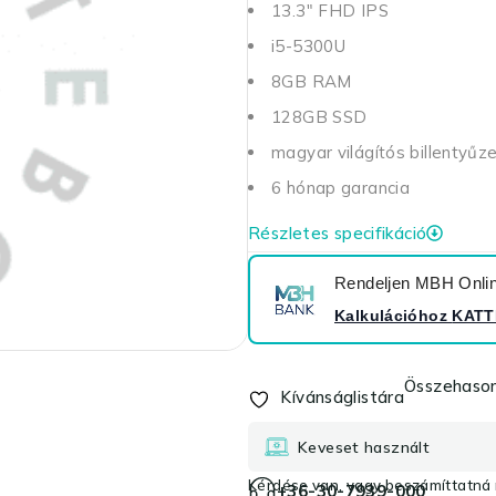
13.3" FHD IPS
i5-5300U
8GB RAM
128GB SSD
magyar világítós billentyűz
6 hónap garancia
Részletes specifikáció
Rendeljen MBH Online
Kalkulációhoz
KATT
Összehason
Kívánságlistára
Keveset használt
Kérdése van, vagy beszámíttatná r
+36-30-7939-000