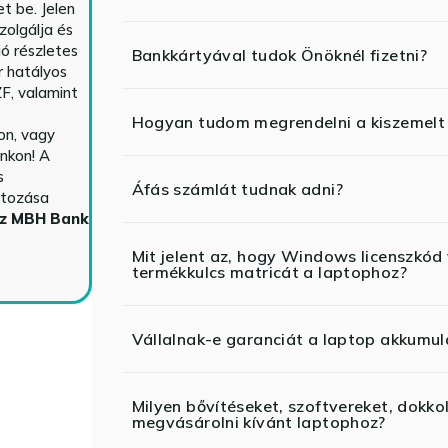
t be. Jelen
zolgálja és
ió részletes
Bankkártyával tudok Önöknél fizetni?
r hatályos
F, valamint
Hogyan tudom megrendelni a kiszemelt
n, vagy
nkon! A
s
Áfás számlát tudnak adni?
ltozása
az MBH Bank
Mit jelent az, hogy Windows licenszk
termékkulcs matricát a laptophoz?
Vállalnak-e garanciát a laptop akkumul
Milyen bővítéseket, szoftvereket, dokko
megvásárolni kívánt laptophoz?