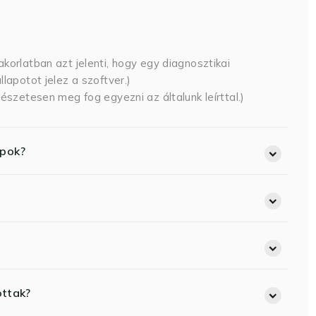
korlatban azt jelenti, hogy egy diagnosztikai
lapotot jelez a szoftver.)
észetesen meg fog egyezni az általunk leírttal.)
opok?
ottak?