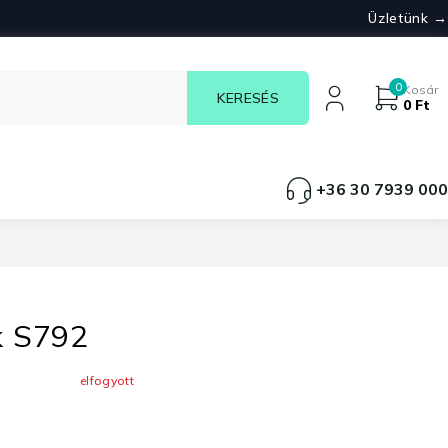
Üzletünk →
0
Kosár
0
Ft
+36 30 7939 000
k S792
elfogyott