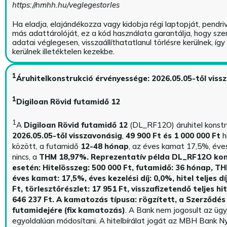
https://nmhh.hu/veglegestorles
Ha eladja, elajándékozza vagy kidobja régi laptopját, pendri
más adattárolóját, ez a kód használata garantálja, hogy sz
adatai véglegesen, visszaállíthatatlanul törlésre kerülnek, íg
kerülnek illetéktelen kezekbe.
1
Áruhitelkonstrukció érvényessége: 2026.05.05-től viss
1
Digiloan Rövid futamidő 12
1
A
Digiloan Rövid futamidő 12
(DL_RF12O) áruhitel konstr
2026.05.05-től visszavonásig
,
49 900 Ft és 1 000 000 Ft
h
között, a futamidő
12-48 hónap
, az éves kamat 17,5%, éves 
nincs, a
THM 18,97%.
Reprezentatív példa DL_RF12O kon
esetén: Hitelösszeg: 500 000 Ft, futamidő: 36 hónap, T
éves kamat: 17,5%, éves kezelési díj: 0,0%, hitel teljes dí
Ft, törlesztőrészlet: 17 951 Ft, visszafizetendő teljes hi
646 237 Ft.
A kamatozás típusa: rögzített, a Szerződés 
futamidejére (fix kamatozás)
. A Bank nem jogosult az üg
egyoldalúan módosítani. A hitelbírálat jogát az MBH Bank Ny