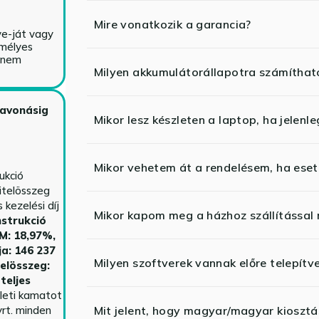
Mire vonatkozik a garancia?
ve-ját vagy
emélyes
y nem
Milyen akkumulátorállapotra számíthat
zavonásig
Mikor lesz készleten a laptop, ha jelenl
Mikor vehetem át a rendelésem, ha esetl
ukció
itelösszeg
kezelési díj
Mikor kapom meg a házhoz szállítással
strukció
HM: 18,97%,
ja: 146 237
Milyen szoftverek vannak előre telepítv
telösszeg:
teljes
yleti kamatot
rt. minden
Mit jelent, hogy magyar/magyar kiosztás