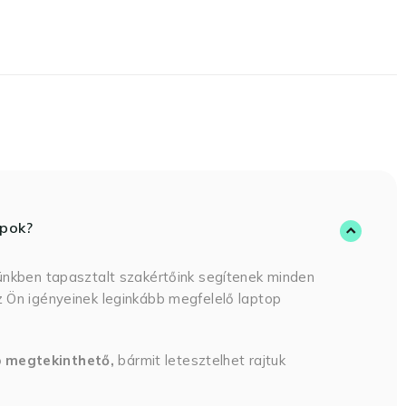
opok?
ünkben tapasztalt szakértőink segítenek minden
 Ön igényeinek leginkább megfelelő laptop
p megtekinthető,
bármit letesztelhet rajtuk