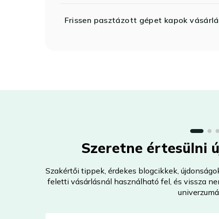
Frissen pasztázott gépet kapok vásárlá
Szeretne értesülni 
Szakértői tippek, érdekes blogcikkek, újdonságo
feletti vásárlásnál használható fel, és vissza 
univerzumá
E-mail-cím