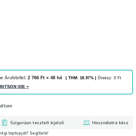
 Áruhitellel:
2 766 Ft × 48 hó
| THM: 18.97% |
Önrész: 0 Ft
INTSON IDE
»
lítom
Szigorúan tesztelt kijelző
Használatra kész
égi laptopját? Segítünk!