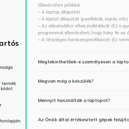
Ellenőrizheti például:
– A laptop állapotát
– A kijelző állapotát (pixelhibák, kopás stb.)
– Az akkumulátor elhasználódását (Ez a gya
programmal ellenőrizheti, hogy hány %-os ál
– A tényleges hardverspecifikációt (Ez term
artós
Megtekinthetőek-e személyesen a lapt
tonsága
Megvan még a készülék?
ó termék
ő kódot
Mennyit használták a laptopot?
a
Az Önök által értékesített gépek felújít
 honlapján: