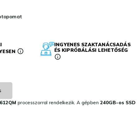
aptopomat
I
INGYENES SZAKTANÁCSADÁS
ÉS KIPRÓBÁLÁSI LEHETŐSÉG
LYESEN
s
-3612QM
processzorral rendelkezik. A gépben
240GB-os SSD