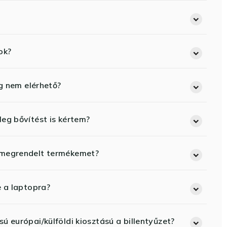
ok?
eg nem elérhető?
eg bővítést is kértem?
 megrendelt termékemet?
e a laptopra?
ú európai/külföldi kiosztású a billentyűzet?