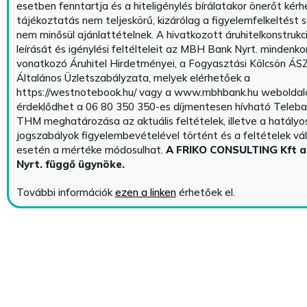
esetben fenntartja és a hiteligénylés bírálatakor önerőt kérhe
tájékoztatás nem teljeskörű, kizárólag a figyelemfelkeltést s
nem minősül ajánlattételnek. A hivatkozott áruhitelkonstrukc
leírását és igénylési feltélteleit az MBH Bank Nyrt. mindenko
vonatkozó Áruhitel Hirdetményei, a Fogyasztási Kölcsön ÁSZ
Általános Üzletszabályzata, melyek elérhetőek a
https://westnotebook.hu/
vagy a www.mbhbank.hu weboldalo
érdeklődhet a 06 80 350 350-es díjmentesen hívható Teleba
THM meghatározása az aktuális feltételek, illetve a hatályo
jogszabályok figyelembevételével történt és a feltételek vá
esetén a mértéke módosulhat.
A FRIKO CONSULTING Kft 
Nyrt. függő ügynöke
.
További információk
ezen a linken
érhetőek el.