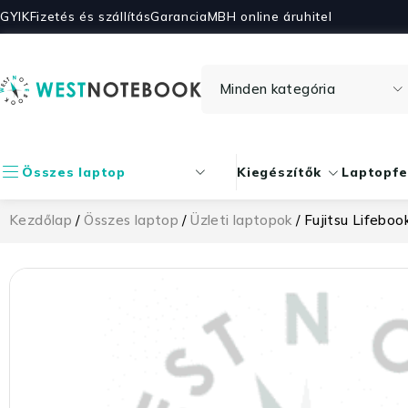
GYIK
Fizetés és szállítás
Garancia
MBH online áruhitel
Összes laptop
Kiegészítők
Laptopfe
Kezdőlap
/
Összes laptop
/
Üzleti laptopok
/ Fujitsu Lifeboo