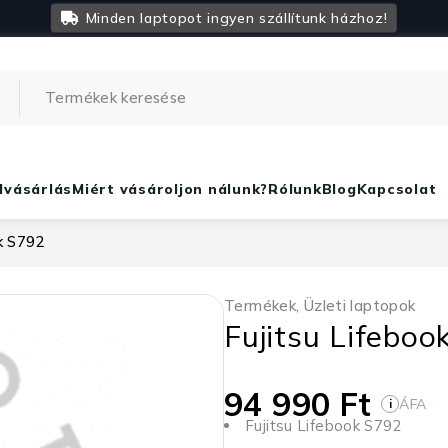
Minden laptopot ingyen szállítunk házhoz!
lvásárlás
Miért vásároljon nálunk?
Rólunk
Blog
Kapcsolat
k S792
Termékek
,
Üzleti laptopok
Fujitsu Lifeboo
94 990
Ft
ÁFA
i
Fujitsu Lifebook S792