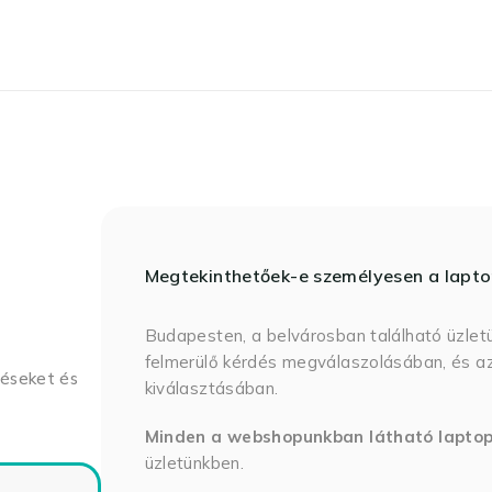
Megtekinthetőek-e személyesen a lapt
Budapesten, a belvárosban található üzlet
felmerülő kérdés megválaszolásában, és az
déseket és
kiválasztásában.
Minden a webshopunkban látható lapto
üzletünkben.