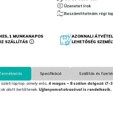
Üzenetet írok
Beszámíttatnám régi l
NES, 1 MUNKANAPOS
AZONNALI ÁTVÉTEL
Z SZÁLLÍTÁS
LEHETŐSÉG SZEMÉ
Termékleírás
Specifikáció
Szállítás és fizeté
üzleti laptop, amely erős,
4 magos – 8 szálon dolgozó i7
tok alatt betöltenek.
Ujjlenyomatolvasóval is rendelkezik.