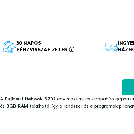
30 NAPOS
INGYE
PÉNZVISSZAFIZETÉS
HÁZHO
A
Fujitsu Lifebook S792
egy masszív és strapabíró gépházú 
és
8GB RAM
található, így a rendszer és a programok pillana