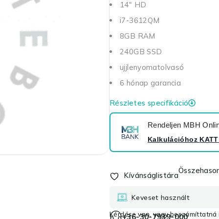
14" HD
i7-3612QM
8GB RAM
240GB SSD
ujjlenyomatolvasó
6 hónap garancia
Részletes specifikáció
Rendeljen MBH Online
Kalkulációhoz
KATT
Összehason
Kívánságlistára
Keveset használt
Kérdése van, vagy beszámíttatná r
+36-30-7939-000