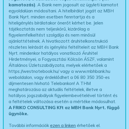
kamatozás)
. A Bank nem jogosult az ügyleti kamatot
egyoldalúan módosítani. A hitelbírálat jogát az MBH
Bank Nyrt. minden esetben fenntartja és a
hiteligénylés bírálatakor önerőt kérhet be. Jelen
tájékoztatás nem teljeskörű, kizárólag a
figyelemfelkeltést szolgálja és nem minősül
ajánlattételnek. A hivatkozott áruhitelkonstrukció
részletes leírását és igénylési feltélteleit az MBH Bank
Nyrt. mindenkor hatályos vonatkozó Áruhitel
Hirdetményei, a Fogyasztási Kölcsön ÁSZF, valamint
Általános Üzletszabályzata, melyek elérhetőek a
https://westnotebook.hu/
vagy a www.mbhbank.hu
weboldalon, vagy érdeklődhet a 06 80 350 350-es
díjmentesen hívható Telebankon! A THM
meghatározása az aktuális feltételek, illetve a
hatályos jogszabályok figyelembevételével történt és
a feltételek változása esetén a mértéke módosulhat.
A FRIKO CONSULTING Kft az MBH Bank Nyrt. függő
ügynöke
.
További információk
ezen a linken
érhetőek el.