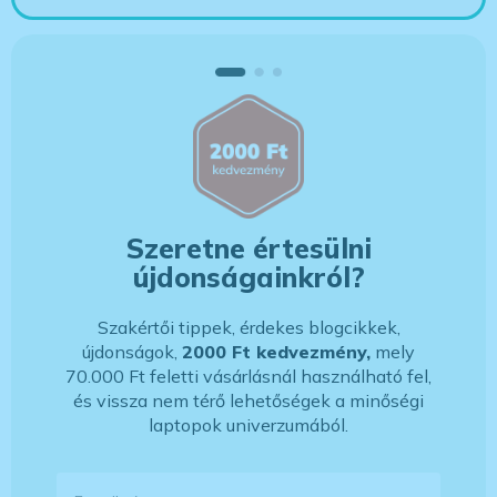
Szeretne értesülni
újdonságainkról?
Szakértői tippek, érdekes blogcikkek,
újdonságok,
2000 Ft kedvezmény,
mely
70.000 Ft feletti vásárlásnál használható fel,
és vissza nem térő lehetőségek a minőségi
laptopok univerzumából.
E-mail-cím