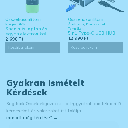
Összehasonlítom
Összehasonlítom
Kiegészítők
Átalakító
,
Kiegészítők
,
Speciális laptop és
Termékek
5in1 Type-C USB HUB
egyéb elektronikai
12 990
Ft
eszköz tisztító készlet -
2 690
Ft
nagy kiszerelés
Kosárba rakom
Kosárba rakom
Gyakran Ismételt
Kérdések
Segítünk Önnek eligazodni – a leggyakrabban felmerülő
kérdéseket és válaszokat itt találja.
maradt még kérdése? →