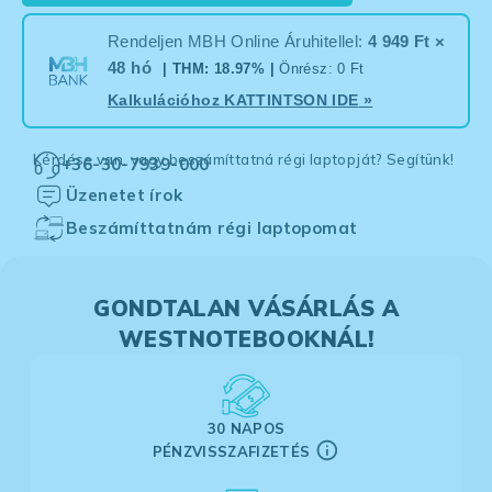
Rendeljen MBH Online Áruhitellel:
4 949 Ft ×
48 hó
| THM: 18.97% |
Önrész: 0 Ft
Kalkulációhoz
KATTINTSON IDE
»
Kérdése van, vagy beszámíttatná régi laptopját? Segítünk!
+36-30-7939-000
Üzenetet írok
Beszámíttatnám régi laptopomat
GONDTALAN VÁSÁRLÁS A
WESTNOTEBOOKNÁL!
30 NAPOS
PÉNZVISSZAFIZETÉS