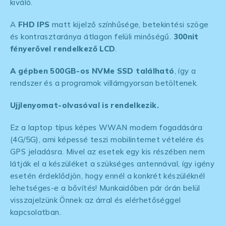
kiváló.
A
FHD IPS
matt kijelző színhűsége, betekintési szöge
és kontrasztaránya átlagon felüli minőségű.
300nit
fényerővel rendelkező LCD
.
A gépben 500GB-os NVMe SSD található
, így a
rendszer és a programok villámgyorsan betöltenek.
Ujjlenyomat-olvasóval is rendelkezik.
Ez a laptop típus képes WWAN modem fogadására
(4G/5G), ami képessé teszi mobilinternet vételére és
GPS jeladásra. Mivel az esetek egy kis részében nem
látják el a készüléket a szükséges antennával, így igény
esetén érdeklődjön, hogy ennél a konkrét készüléknél
lehetséges-e a bővítés! Munkaidőben pár órán belül
visszajelzünk Önnek az árral és elérhetőséggel
kapcsolatban.