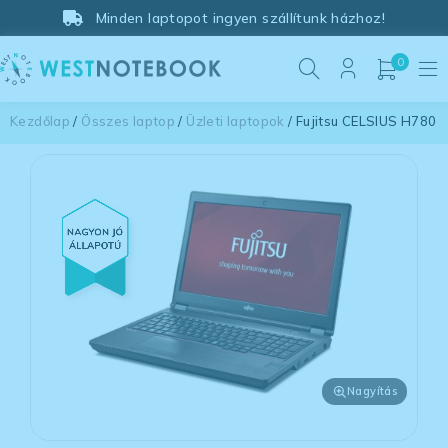
Minden laptopot ingyen szállítunk házhoz!
0
Kezdőlap
/
Összes laptop
/
Üzleti laptopok
/ Fujitsu CELSIUS H780
Nagyítás