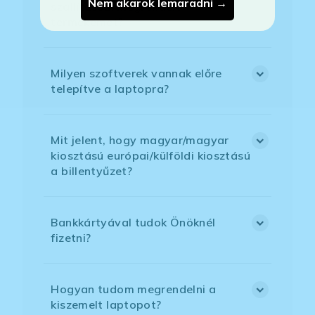
Nem akarok lemaradni →
szállítással megrendelt
termékemet?
Milyen szoftverek vannak előre
telepítve a laptopra?
Mit jelent, hogy magyar/magyar
kiosztású európai/külföldi kiosztású
a billentyűzet?
Bankkártyával tudok Önöknél
fizetni?
Hogyan tudom megrendelni a
kiszemelt laptopot?