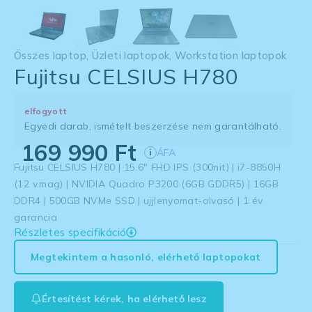
Összes laptop
,
Üzleti laptopok
,
Workstation laptopok
Fujitsu CELSIUS H780
elfogyott
Egyedi darab, ismételt beszerzése nem garantálható.
169 990
Ft
ÁFA
i
Fujitsu CELSIUS H780 | 15.6″ FHD IPS (300nit) | i7-8850H
(12 v.mag) | NVIDIA Quadro P3200 (6GB GDDR5) | 16GB
DDR4 | 500GB NVMe SSD | ujjlenyomat-olvasó | 1 év
garancia
Részletes specifikáció
Megtekintem a hasonló, elérhető laptopokat
Értesítést kérek, ha elérhető lesz