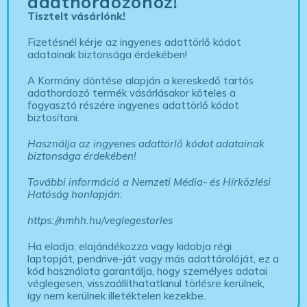
adathordozóhoz!
Tisztelt vásárlónk!
Fizetésnél kérje az ingyenes adattörlő kódot
adatainak biztonsága érdekében!
A Kormány döntése alapján a kereskedő tartós
adathordozó termék vásárlásakor köteles a
fogyasztó részére ingyenes adattörlő kódot
biztosítani.
Használja az ingyenes adattörlő kódot adatainak
biztonsága érdekében!
További információ a Nemzeti Média- és Hírközlési
Hatóság honlapján:
https://nmhh.hu/veglegestorles
Ha eladja, elajándékozza vagy kidobja régi
laptopját, pendrive-ját vagy más adattárolóját, ez a
kód használata garantálja, hogy személyes adatai
véglegesen, visszaállíthatatlanul törlésre kerülnek,
így nem kerülnek illetéktelen kezekbe.