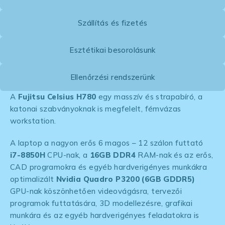
Szállítás és fizetés
Esztétikai besorolásunk
Ellenőrzési rendszerünk
A
Fujitsu Celsius H780
egy masszív és strapabíró, a
katonai szabványoknak is megfelelt, fémvázas
workstation.
A laptop a nagyon erős 6 magos – 12 szálon futtató
i7-8850H
CPU-nak, a
16GB DDR4
RAM-nak és az erős,
CAD programokra és egyéb hardverigényes munkákra
optimalizált
Nvidia Quadro P3200 (6GB GDDR5)
GPU-nak köszönhetően videovágásra, tervezői
programok futtatására, 3D modellezésre, grafikai
munkára és az egyéb hardverigényes feladatokra is