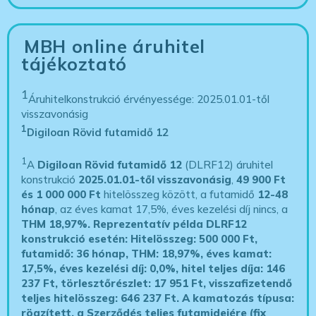
MBH online áruhitel
tájékoztató
1
Áruhitelkonstrukció érvényessége: 2025.01.01-től
visszavonásig
1
Digiloan Rövid futamidő 12
1
A
Digiloan Rövid futamidő 12
(DLRF12) áruhitel
konstrukció
2025.01.01-től visszavonásig
,
49 900 Ft
és 1 000 000 Ft
hitelösszeg között, a futamidő
12-48
hónap
, az éves kamat 17,5%, éves kezelési díj nincs, a
THM 18,97%.
Reprezentatív példa DLRF12
konstrukció esetén: Hitelösszeg: 500 000 Ft,
futamidő: 36 hónap, THM: 18,97%, éves kamat:
17,5%, éves kezelési díj: 0,0%, hitel teljes díja: 146
237 Ft, törlesztőrészlet: 17 951 Ft, visszafizetendő
teljes hitelösszeg: 646 237 Ft.
A kamatozás típusa:
rögzített, a Szerződés teljes futamidejére (fix