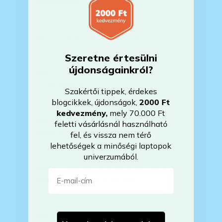
felújítottak?
Mire vonatkozik a garancia?
Szeretne értesülni
újdonságainkról?
Milyen akkumulátorállapotra
számíthatok?
Szakértői tippek, érdekes
blogcikkek, újdonságok,
2000 Ft
kedvezmény
,
mely 70.000 Ft
Mikor lesz készleten a laptop, ha
feletti vásárlásnál használható
jelenleg nem elérhető?
fel, és vissza nem térő
lehetőségek a minőségi laptopok
univerzumából.
Mikor vehetem át a rendelésem, ha
E-mail-cím
esetleg bővítést is kértem?
Mikor kapom meg a házhoz