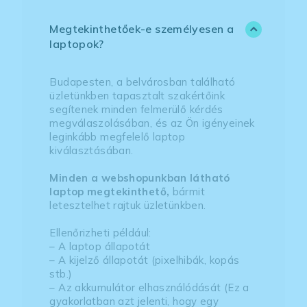
Megtekinthetőek-e személyesen a
laptopok?
Budapesten, a belvárosban található
üzletünkben tapasztalt szakértőink
segítenek minden felmerülő kérdés
megválaszolásában, és az Ön igényeinek
leginkább megfelelő laptop
kiválasztásában.
Minden a webshopunkban látható
laptop megtekinthető,
bármit
letesztelhet rajtuk üzletünkben.
Ellenőrizheti például:
– A laptop állapotát
– A kijelző állapotát (pixelhibák, kopás
stb.)
– Az akkumulátor elhasználódását (Ez a
gyakorlatban azt jelenti, hogy egy