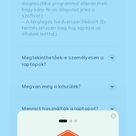
diagnosztikai programmal ellenőrizheti,
hogy hány %-os állapotot jelez a
szoftver.)
– A tényleges hardverspecifikációt (Ez
természetesen meg fog egyezni az
általunk leírttal.)
Megtekinthetőek-e személyesen a
laptopok?
Megvan még a készülék?
Mennyit használták a laptopot?
Az Önök által értékesített gépek