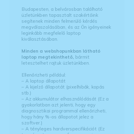
Budapesten, a belvárosban található
üzletünkben tapasztalt szakértőink
segítenek minden felmerülő kérdés
megválaszolásában, és az Ön igényeinek
leginkább megfelelő laptop
kiválasztásában.
Minden a webshopunkban látható
laptop megtekinthető,
bármit
letesztelhet rajtuk üzletünkben.
Ellenőrizheti például:
– A laptop állapotát
– A kijelző állapotát (pixelhibák, kopás
stb.)
– Az akkumulátor elhasználódását (Ez a
gyakorlatban azt jelenti, hogy egy
diagnosztikai programmal ellenőrizheti,
hogy hány %-os állapotot jelez a
szoftver.)
– A tényleges hardverspecifikációt (Ez