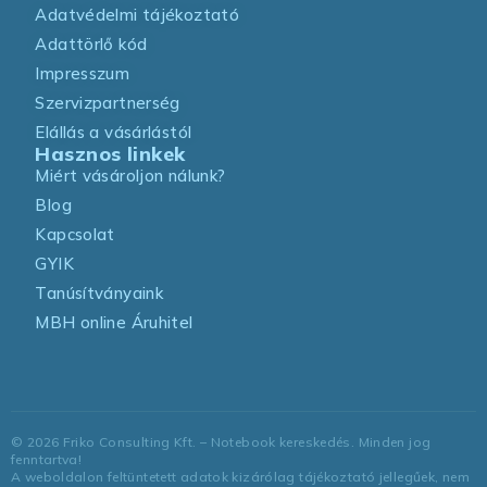
Adatvédelmi tájékoztató
Adattörlő kód
Impresszum
Szervizpartnerség
Elállás a vásárlástól
Hasznos linkek
Miért vásároljon nálunk?
Blog
Kapcsolat
GYIK
Tanúsítványaink
MBH online Áruhitel
©
2026
Friko Consulting Kft. – Notebook kereskedés. Minden jog
fenntartva!
A weboldalon feltüntetett adatok kizárólag tájékoztató jellegűek, nem