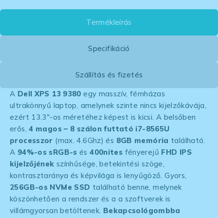
Termékleírás
Specifikáció
Szállítás és fizetés
A
Dell XPS 13 9380
egy masszív, fémházas
ultrakönnyű laptop, amelynek szinte nincs kijelzőkávája,
ezért 13.3″-os méretéhez képest is kicsi. A belsőben
erős,
4 magos – 8 szálon futtató i7-8565U
processzor
(max. 4.6Ghz) és
8GB memória
található.
A
94%-os sRGB-s
és
400nites
fényerejű
FHD IPS
kijelzőjének
színhűsége, betekintési szöge,
kontrasztaránya és képvilága is lenyűgöző. Gyors,
256GB-os NVMe SSD
található benne, melynek
köszönhetően a rendszer és a a szoftverek is
villámgyorsan betöltenek.
Bekapcsológombba