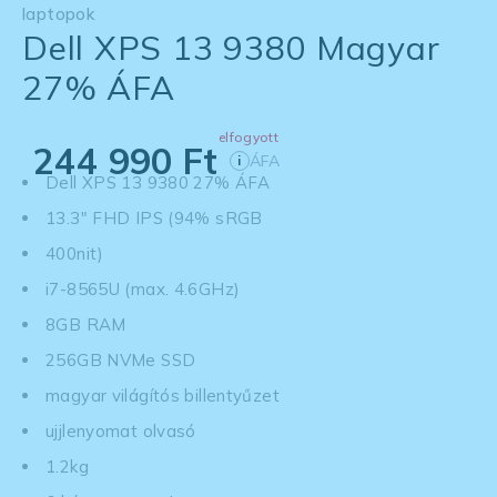
laptopok
Dell XPS 13 9380 Magyar
27% ÁFA
elfogyott
244 990
Ft
ÁFA
i
Dell XPS 13 9380 27% ÁFA
13.3" FHD IPS (94% sRGB
400nit)
i7-8565U (max. 4.6GHz)
8GB RAM
256GB NVMe SSD
magyar világítós billentyűzet
ujjlenyomat olvasó
1.2kg