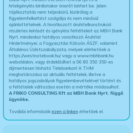
hiteligénylés bírálatakor önerőt kérhet be. Jelen
tájékoztatás nem teljeskörű, kizárólag a
figyelemfelkeltést szolgálja és nem minősül
ajánlattételnek. A hivatkozott áruhitelkonstrukció
részletes leírását és igénylési feltélteleit az MBH Bank
Nyrt. mindenkor hatályos vonatkozó Áruhitel
Hirdetményei, a Fogyasztási Kölcsön ÁSZF, valamint
Általános Üzletszabályzata, melyek elérhetőek a
https://westnotebook.hu/
vagy a www.mbhbank.hu
weboldalon, vagy érdeklődhet a 06 80 350 350-es
díjmentesen hívható Telebankon! A THM
meghatározása az aktuális feltételek, illetve a
hatályos jogszabályok figyelembevételével történt és
a feltételek változása esetén a mértéke módosulhat.
A FRIKO CONSULTING Kft az MBH Bank Nyrt. függő
ügynöke
.
További információk
ezen a linken
érhetőek el.