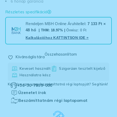
6 hónap garancia
Részletes specifikáció
Rendeljen MBH Online Áruhitellel:
7 133 Ft ×
48 hó
| THM: 18.97% |
Önrész: 0 Ft
Kalkulációhoz
KATTINTSON IDE
»
Összehasonlítom
Kívánságlistára
Keveset használt
Szigorúan tesztelt kijelző
Használatra kész
Kérdése van, vagy beszámíttatná régi laptopját? Segítünk!
+36-30-7939-000
Üzenetet írok
Beszámíttatnám régi laptopomat