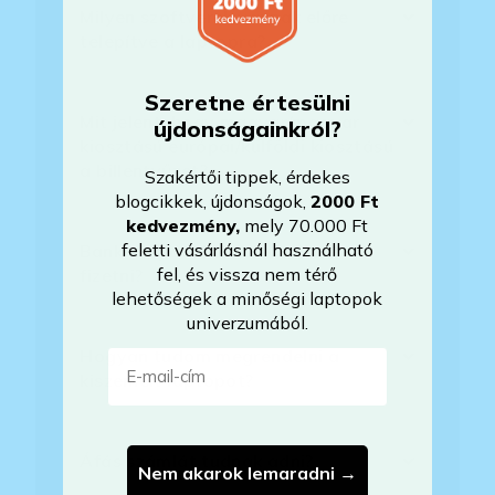
Milyen szoftverek vannak előre
telepítve a laptopra?
Szeretne értesülni
Mit jelent, hogy magyar/magyar
újdonságainkról?
kiosztású európai/külföldi kiosztású
a billentyűzet?
Szakértői tippek, érdekes
blogcikkek, újdonságok,
2000 Ft
kedvezmény
,
mely 70.000 Ft
feletti vásárlásnál használható
Bankkártyával tudok Önöknél
fel, és vissza nem térő
fizetni?
lehetőségek a minőségi laptopok
univerzumából.
Hogyan tudom megrendelni a
E-mail-cím
kiszemelt laptopot?
Áfás számlát tudnak adni?
Nem akarok lemaradni →