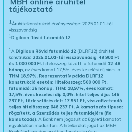
MBH online áruhitel
tájékoztató
1
Áruhitelkonstrukció érvényessége: 2025.01.01-től
visszavonásig
1
Digiloan Rövid futamidő 12
1
A
Digiloan Rövid futamidő 12
(DLRF12) áruhitel
konstrukció
2025.01.01-től visszavonásig
,
49 900 Ft
és 1 000 000 Ft
hitelösszeg között, a futamidő
12-48
hónap
, az éves kamat 17,5%, éves kezelési díj nincs, a
THM 18,97%.
Reprezentatív példa DLRF12
konstrukció esetén: Hitelösszeg: 500 000 Ft,
futamidő: 36 hónap, THM: 18,97%, éves kamat:
17,5%, éves kezelési díj: 0,0%, hitel teljes díja: 146
237 Ft, törlesztőrészlet: 17 951 Ft, visszafizetendő
teljes hitelösszeg: 646 237 Ft.
A kamatozás típusa:
rögzített, a Szerződés teljes futamidejére (fix
kamatozás)
. A Bank nem jogosult az ügyleti kamatot
egyoldalúan módosítani. A hitelbírálat jogát az MBH
Bank Nyrt. minden esetben fenntartja és a