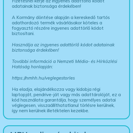
Fizetésnél kérje az ingyenes adattörlő kódot
adatainak biztonsága érdekében!
A Kormány döntése alapján a kereskedő tartós
adathordozó termék vásárlásakor köteles a
fogyasztó részére ingyenes adattörlő kódot
biztosítani.
Használja az ingyenes adattörlő kódot adatainak
biztonsága érdekében!
További információ a Nemzeti Média- és Hírközlési
Hatóság honlapján:
https://nmhh.hu/veglegestorles
Ha eladja, elajándékozza vagy kidobja régi
laptopját, pendrive-ját vagy más adattárolóját, ez a
kód használata garantálja, hogy személyes adatai
véglegesen, visszaállíthatatlanul törlésre kerülnek,
így nem kerülnek illetéktelen kezekbe.