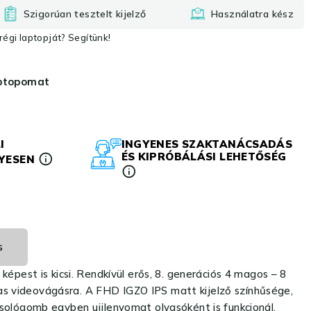
Szigorúan tesztelt kijelző
Használatra kész
égi laptopját? Segítünk!
aptopomat
I
INGYENES SZAKTANÁCSADÁS
ÉS KIPRÓBÁLÁSI LEHETŐSÉG
LYESEN
s
épest is kicsi. Rendkívül erős, 8. generációs 4 magos – 8
lmas videovágásra. A FHD IGZO IPS matt kijelző színhűsége,
sológomb egyben ujjlenyomat olvasóként is funkcionál.