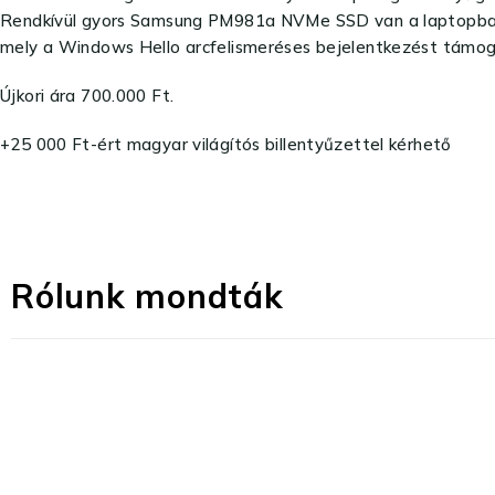
Rendkívül gyors Samsung PM981a NVMe SSD van a laptopban, ez
mely a Windows Hello arcfelismeréses bejelentkezést támo
Újkori ára 700.000 Ft.
+25 000 Ft-ért magyar világítós billentyűzettel kérhető
Rólunk mondták