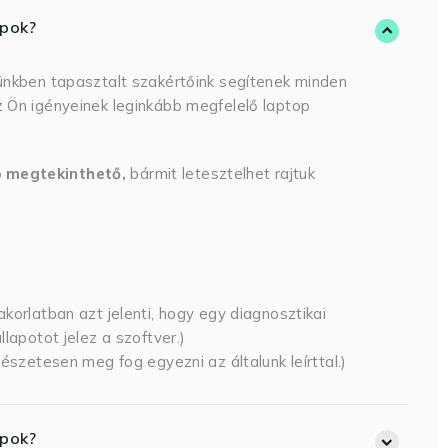
opok?
ünkben tapasztalt szakértőink segítenek minden
 Ön igényeinek leginkább megfelelő laptop
p megtekinthető,
bármit letesztelhet rajtuk
korlatban azt jelenti, hogy egy diagnosztikai
lapotot jelez a szoftver.)
észetesen meg fog egyezni az általunk leírttal.)
opok?