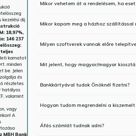
Mikor vehetem át a rendelésem, ha esetl
ukció
itelösszeg
kezelési díj
Mikor kapom meg a házhoz szállítással
strukció
HM: 18,97%,
ja: 146 237
Milyen szoftverek vannak előre telepítv
telösszeg:
teljes
yleti kamatot
rt. minden
Mit jelent, hogy magyar/magyar kiosztás
t be. Jelen
zolgálja és
ió részletes
Bankkártyával tudok Önöknél fizetni?
r hatályos
F, valamint
Hogyan tudom megrendelni a kiszemelt
n, vagy
nkon! A
s
Áfás számlát tudnak adni?
ltozása
az MBH Bank