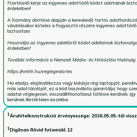
Fizetésnél kérje az ingyenes adattörlő kódot adatainak biz
érdekében!
A Kormány döntése alapján a kereskedő tartós adathordoz
vásárlásakor köteles a fogyasztó részére ingyenes adattörl
biztosítani.
Használja az ingyenes adattörlő kódot adatainak biztonság
érdekében!
További információ a Nemzeti Média- és Hírközlési Hatóság
https://nmhh.hu/veglegestorles
Ha eladja, elajándékozza vagy kidobja régi laptopját, pendri
más adattárolóját, ez a kód használata garantálja, hogy sz
adatai véglegesen, visszaállíthatatlanul törlésre kerülnek, íg
kerülnek illetéktelen kezekbe.
1
Áruhitelkonstrukció érvényessége: 2026.05.05-től viss
1
Digiloan Rövid futamidő 12