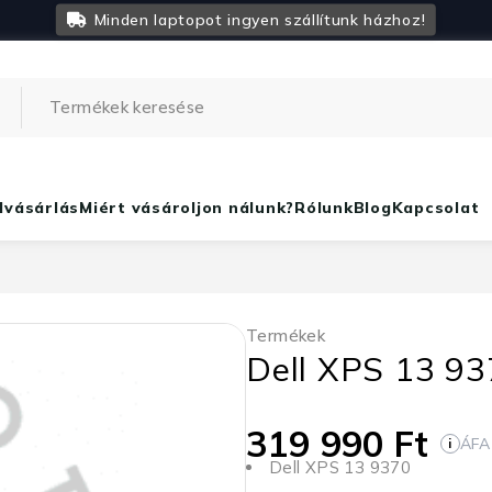
Minden laptopot ingyen szállítunk házhoz!
lvásárlás
Miért vásároljon nálunk?
Rólunk
Blog
Kapcsolat
Termékek
Dell XPS 13 93
319 990
Ft
ÁFA
i
Dell XPS 13 9370