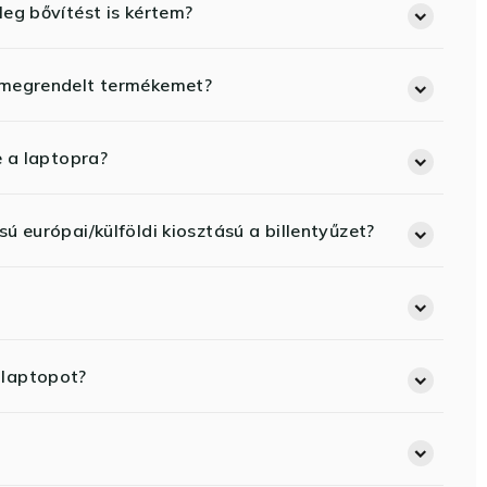
eg bővítést is kértem?
 megrendelt termékemet?
e a laptopra?
ú európai/külföldi kiosztású a billentyűzet?
 laptopot?