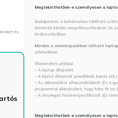
Megtekinthetőek-e személyesen a lapt
Budapesten, a belvárosban található üzlet
felmerülő kérdés megválaszolásában, és az
déseket és
kiválasztásában.
Minden a webshopunkban látható lapto
üzletünkben.
Ellenőrizheti például:
– A laptop állapotát
– A kijelző állapotát (pixelhibák, kopás stb.)
– Az akkumulátor elhasználódását (Ez a gya
programmal ellenőrizheti, hogy hány %-os ál
– A tényleges hardverspecifikációt (Ez term
artós
Megtekinthetőek-e személyesen a lapt