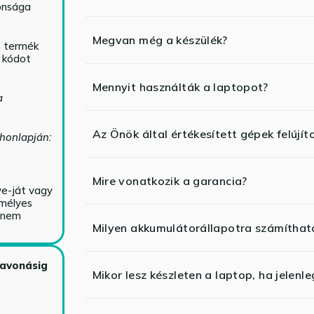
tonsága
Megvan még a készülék?
ó termék
ő kódot
Mennyit használták a laptopot?
a
Az Önök által értékesített gépek felújít
 honlapján:
Mire vonatkozik a garancia?
ve-ját vagy
emélyes
y nem
Milyen akkumulátorállapotra számíthat
zavonásig
Mikor lesz készleten a laptop, ha jelenl