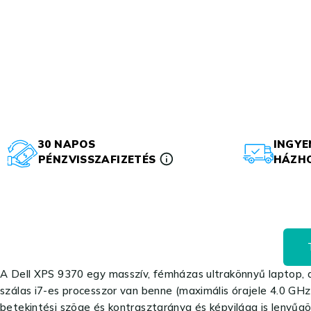
30 NAPOS
INGYE
PÉNZVISSZAFIZETÉS
HÁZHO
A Dell XPS 9370 egy masszív, fémházas ultrakönnyű laptop, am
szálas i7-es processzor van benne (maximális órajele 4.0 GHz
betekintési szöge és kontrasztaránya és képvilága is lenyűg