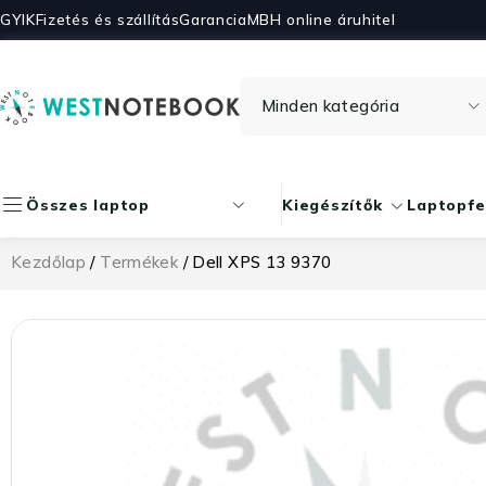
GYIK
Fizetés és szállítás
Garancia
MBH online áruhitel
Összes laptop
Kiegészítők
Laptopfe
Kezdőlap
/
Termékek
/ Dell XPS 13 9370