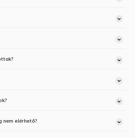
ottak?
ok?
eg nem elérhető?