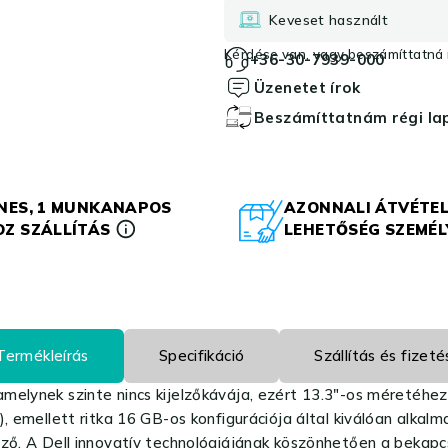
Keveset használt
Kérdése van, vagy beszámíttatná r
+36-30-7939-000
Üzenetet írok
Beszámíttatnám régi l
NES, 1 MUNKANAPOS
AZONNALI ÁTVÉTEL
Z SZÁLLÍTÁS
LEHETŐSÉG SZEMÉ
Termékleírás
Specifikáció
Szállítás és fizeté
elynek szinte nincs kijelzőkávája, ezért 13.3″-os méretéhez k
), emellett ritka 16 GB-os konfigurációja által kiválóan alka
öző. A Dell innovatív technológiájának köszönhetően a bekapc