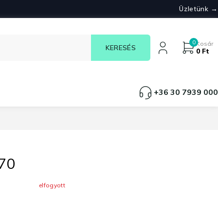
Üzletünk →
0
Kosár
0
Ft
+36 30 7939 000
70
elfogyott