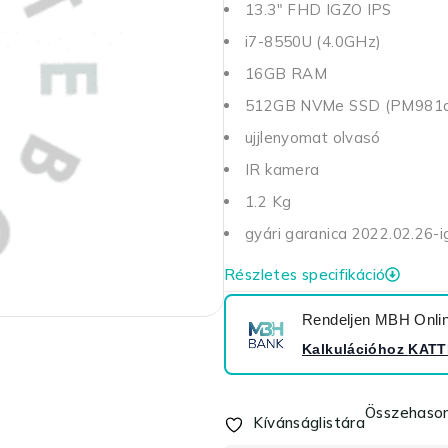
13.3" FHD IGZO IPS
i7-8550U (4.0GHz)
16GB RAM
512GB NVMe SSD (PM981
ujjlenyomat olvasó
IR kamera
1.2 Kg
gyári garanica 2022.02.26-i
Részletes specifikáció
Rendeljen MBH Online
Kalkulációhoz
KATT
Összehason
Kívánságlistára