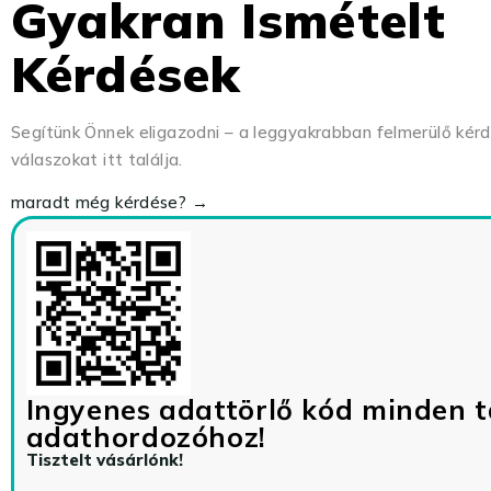
Gyakran Ismételt
Kérdések
Segítünk Önnek eligazodni – a leggyakrabban felmerülő kér
válaszokat itt találja.
maradt még kérdése? →
Ingyenes adattörlő kód minden t
adathordozóhoz!
Tisztelt vásárlónk!