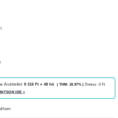
a)
g
 Áruhitellel:
9 316 Ft × 48 hó
| THM: 18.97% |
Önrész: 0 Ft
INTSON IDE
»
lítom