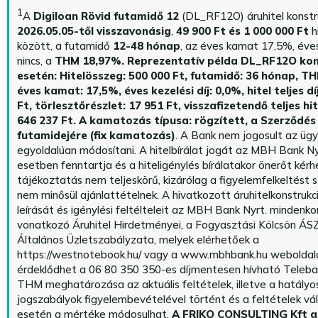
1
A
Digiloan Rövid futamidő 12
(DL_RF12O) áruhitel konstr
2026.05.05-től visszavonásig
,
49 900 Ft és 1 000 000 Ft
h
között, a futamidő
12-48 hónap
, az éves kamat 17,5%, éves 
nincs, a
THM 18,97%.
Reprezentatív példa DL_RF12O kon
esetén: Hitelösszeg: 500 000 Ft, futamidő: 36 hónap, T
éves kamat: 17,5%, éves kezelési díj: 0,0%, hitel teljes dí
Ft, törlesztőrészlet: 17 951 Ft, visszafizetendő teljes hi
646 237 Ft.
A kamatozás típusa: rögzített, a Szerződés 
futamidejére (fix kamatozás)
. A Bank nem jogosult az üg
egyoldalúan módosítani. A hitelbírálat jogát az MBH Bank Ny
esetben fenntartja és a hiteligénylés bírálatakor önerőt kérhe
tájékoztatás nem teljeskörű, kizárólag a figyelemfelkeltést s
nem minősül ajánlattételnek. A hivatkozott áruhitelkonstrukc
leírását és igénylési feltélteleit az MBH Bank Nyrt. mindenko
vonatkozó Áruhitel Hirdetményei, a Fogyasztási Kölcsön ÁSZ
Általános Üzletszabályzata, melyek elérhetőek a
https://westnotebook.hu/
vagy a www.mbhbank.hu weboldalo
érdeklődhet a 06 80 350 350-es díjmentesen hívható Teleba
THM meghatározása az aktuális feltételek, illetve a hatályo
jogszabályok figyelembevételével történt és a feltételek vá
esetén a mértéke módosulhat.
A FRIKO CONSULTING Kft 