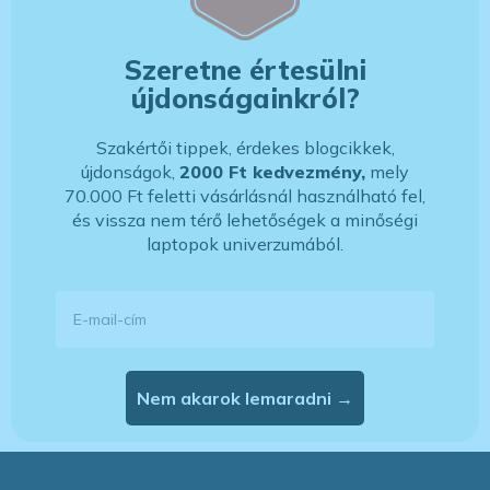
Szeretne értesülni
újdonságainkról?
Szakértői tippek, érdekes blogcikkek,
újdonságok,
2000 Ft kedvezmény,
mely
70.000 Ft feletti vásárlásnál használható fel,
és vissza nem térő lehetőségek a minőségi
laptopok univerzumából.
E-mail-cím
Nem akarok lemaradni →