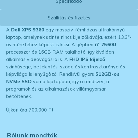
Specifikáció
Szállítás és fizetés
A
Dell XPS 9360
egy masszív, fémházas ultrakönnyű
laptop, amelynek szinte nincs kijelzőkávája, ezért 13.3″-
os méretéhez képest is kicsi. A gépben
i7-7560U
processzor és 16GB RAM található, így kiválóan
alkalmas videovágásra is. A
FHD IPS kijelző
színhűsége, betekintési szöge és kontrasztaránya és
képvilága is lenyűgöző. Rendkívül gyors
512GB-os
NVMe SSD
van a laptopban, így a rendszer, a
programok és az alkalmazások villámgyorsan
betöltenek.
Újkori ára 700.000 Ft.
Rólunk mondták