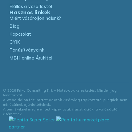
Elállás a vásárlástól
Hasznos linkek
Miért vásároljon nálunk?
Blog
Kapcsolat
GYIK
Tanúsítványaink
MBH online Áruhitel
©
2026
Friko Consulting Kft. – Notebook kereskedés. Minden jog
fenntartva!
A weboldalon feltüntetett adatok kizárólag tájékoztató jellegűek, nem
minősülnek ajánlattételnek.
A termékeknél megjelenített képek csak illusztrációk, a valóságtól
eltérhetnek.
marketplace
partner