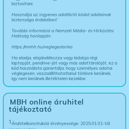
biztosítani.
Használja az ingyenes adattörlő kódot adatainak
biztonsága érdekében!
További információ a Nemzeti Média- és Hírközlési
Hatóság honlapján:
https://nmhh.hu/veglegestorles
Ha eladja, elajándékozza vagy kidobja régi
laptopját, pendrive-ját vagy más adattárolóját, ez a
kód használata garantálja, hogy személyes adatai
véglegesen, visszaállíthatatlanul törlésre kerülnek,
így nem kerülnek illetéktelen kezekbe.
MBH online áruhitel
tájékoztató
1
Áruhitelkonstrukció érvényessége: 2025.01.01-től