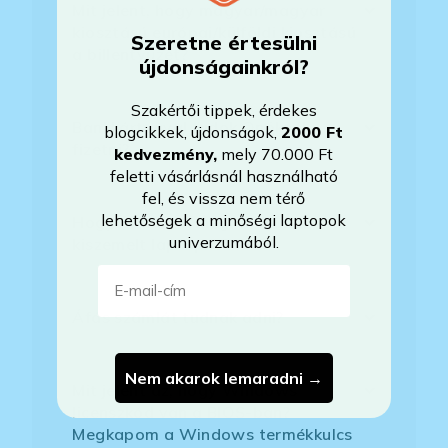
Mit jelent, hogy magyar/magyar
kiosztású európai/külföldi kiosztású
Szeretne értesülni
a billentyűzet?
újdonságainkról?
Szakértői tippek, érdekes
Bankkártyával tudok Önöknél
blogcikkek, újdonságok,
2000 Ft
fizetni?
kedvezmény
,
mely 70.000 Ft
feletti vásárlásnál használható
fel, és vissza nem térő
lehetőségek a minőségi laptopok
Hogyan tudom megrendelni a
univerzumából.
kiszemelt laptopot?
E-mail-cím
Áfás számlát tudnak adni?
Nem akarok lemaradni →
Mit jelent az, hogy Windows
licenszkód van a BIOS-ban?
Megkapom a Windows termékkulcs