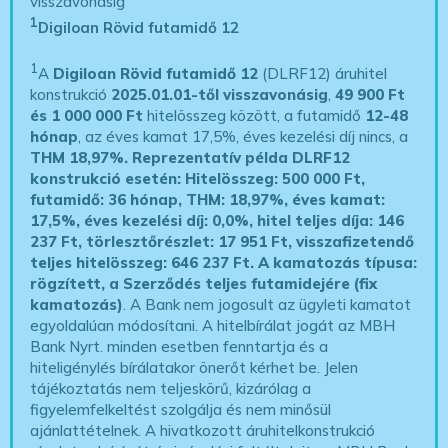
visszavonásig
1
Digiloan Rövid futamidő 12
1
A
Digiloan Rövid futamidő 12
(DLRF12) áruhitel
konstrukció
2025.01.01-től visszavonásig
,
49 900 Ft
és 1 000 000 Ft
hitelösszeg között, a futamidő
12-48
hónap
, az éves kamat 17,5%, éves kezelési díj nincs, a
THM 18,97%.
Reprezentatív példa DLRF12
konstrukció esetén: Hitelösszeg: 500 000 Ft,
futamidő: 36 hónap, THM: 18,97%, éves kamat:
17,5%, éves kezelési díj: 0,0%, hitel teljes díja: 146
237 Ft, törlesztőrészlet: 17 951 Ft, visszafizetendő
teljes hitelösszeg: 646 237 Ft.
A kamatozás típusa:
rögzített, a Szerződés teljes futamidejére (fix
kamatozás)
. A Bank nem jogosult az ügyleti kamatot
egyoldalúan módosítani. A hitelbírálat jogát az MBH
Bank Nyrt. minden esetben fenntartja és a
hiteligénylés bírálatakor önerőt kérhet be. Jelen
tájékoztatás nem teljeskörű, kizárólag a
figyelemfelkeltést szolgálja és nem minősül
ajánlattételnek. A hivatkozott áruhitelkonstrukció