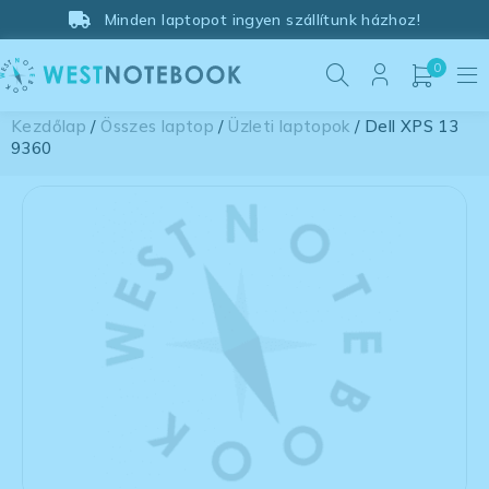
Minden laptopot ingyen szállítunk házhoz!
0
Kezdőlap
/
Összes laptop
/
Üzleti laptopok
/ Dell XPS 13
9360