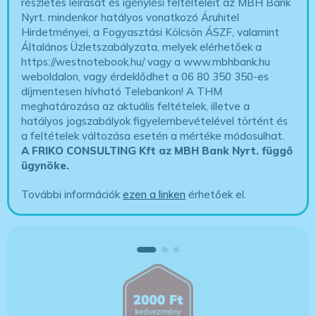
részletes leírását és igénylési feltélteleit az MBH Bank
Nyrt. mindenkor hatályos vonatkozó Áruhitel
Hirdetményei, a Fogyasztási Kölcsön ÁSZF, valamint
Általános Üzletszabályzata, melyek elérhetőek a
https://westnotebook.hu/
vagy a www.mbhbank.hu
weboldalon, vagy érdeklődhet a 06 80 350 350-es
díjmentesen hívható Telebankon! A THM
meghatározása az aktuális feltételek, illetve a
hatályos jogszabályok figyelembevételével történt és
a feltételek változása esetén a mértéke módosulhat.
A FRIKO CONSULTING Kft az MBH Bank Nyrt. függő
ügynöke
.
További információk
ezen a linken
érhetőek el.