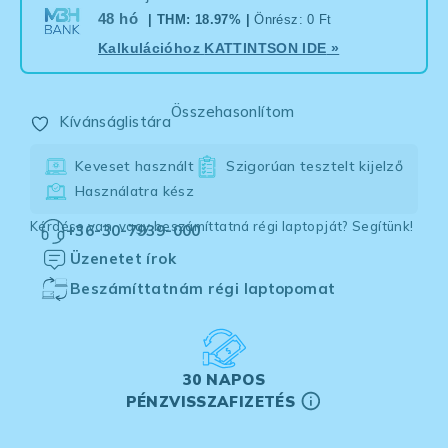
48 hó
| THM: 18.97% |
Önrész: 0 Ft
Kalkulációhoz
KATTINTSON IDE
»
Összehasonlítom
Kívánságlistára
Keveset használt
Szigorúan tesztelt kijelző
Használatra kész
Kérdése van, vagy beszámíttatná régi laptopját? Segítünk!
+36-30-7939-000
Üzenetet írok
Beszámíttatnám régi laptopomat
30 NAPOS
PÉNZVISSZAFIZETÉS