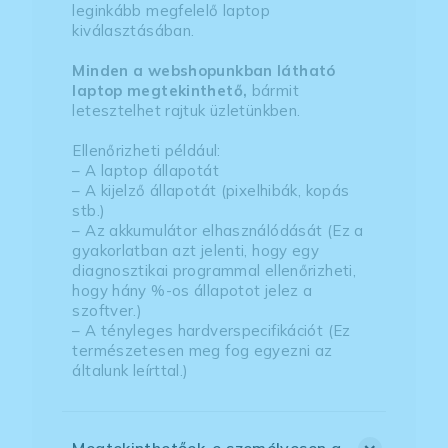
leginkább megfelelő laptop
kiválasztásában.
Minden a webshopunkban látható
laptop megtekinthető,
bármit
letesztelhet rajtuk üzletünkben.
Ellenőrizheti például:
– A laptop állapotát
– A kijelző állapotát (pixelhibák, kopás
stb.)
– Az akkumulátor elhasználódását (Ez a
gyakorlatban azt jelenti, hogy egy
diagnosztikai programmal ellenőrizheti,
hogy hány %-os állapotot jelez a
szoftver.)
– A tényleges hardverspecifikációt (Ez
természetesen meg fog egyezni az
általunk leírttal.)
Megtekinthetőek-e személyesen a