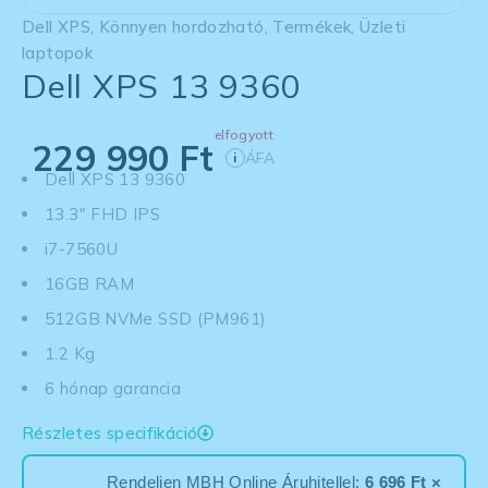
Dell XPS
,
Könnyen hordozható
,
Termékek
,
Üzleti
laptopok
Dell XPS 13 9360
elfogyott
229 990
Ft
ÁFA
i
Dell XPS 13 9360
13.3" FHD IPS
i7-7560U
16GB RAM
512GB NVMe SSD (PM961)
1.2 Kg
6 hónap garancia
Részletes specifikáció
Rendeljen MBH Online Áruhitellel:
6 696 Ft ×