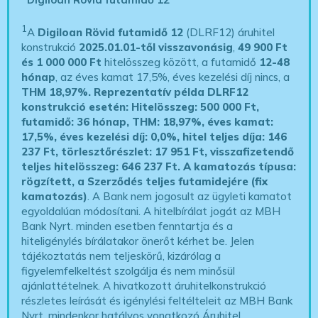
1
A
Digiloan Rövid futamidő 12
(DLRF12) áruhitel
konstrukció
2025.01.01-től visszavonásig
,
49 900 Ft
és 1 000 000 Ft
hitelösszeg között, a futamidő
12-48
hónap
, az éves kamat 17,5%, éves kezelési díj nincs, a
THM 18,97%.
Reprezentatív példa DLRF12
konstrukció esetén: Hitelösszeg: 500 000 Ft,
futamidő: 36 hónap, THM: 18,97%, éves kamat:
17,5%, éves kezelési díj: 0,0%, hitel teljes díja: 146
237 Ft, törlesztőrészlet: 17 951 Ft, visszafizetendő
teljes hitelösszeg: 646 237 Ft.
A kamatozás típusa:
rögzített, a Szerződés teljes futamidejére (fix
kamatozás)
. A Bank nem jogosult az ügyleti kamatot
egyoldalúan módosítani. A hitelbírálat jogát az MBH
Bank Nyrt. minden esetben fenntartja és a
hiteligénylés bírálatakor önerőt kérhet be. Jelen
tájékoztatás nem teljeskörű, kizárólag a
figyelemfelkeltést szolgálja és nem minősül
ajánlattételnek. A hivatkozott áruhitelkonstrukció
részletes leírását és igénylési feltélteleit az MBH Bank
Nyrt. mindenkor hatályos vonatkozó Áruhitel