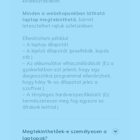
kiválasztásában.
Minden a webshopunkban látható
laptop megtekinthető,
bármit
letesztelhet rajtuk üzletünkben.
Ellenőrizheti például:
– A laptop állapotát
– A kijelző állapotát (pixelhibák, kopás
stb.)
– Az akkumulátor elhasználódását (Ez a
gyakorlatban azt jelenti, hogy egy
diagnosztikai programmal ellenőrizheti,
hogy hány %-os állapotot jelez a
szoftver.)
– A tényleges hardverspecifikációt (Ez
természetesen meg fog egyezni az
általunk leírttal.)
Megtekinthetőek-e személyesen a
laptopok?