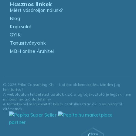
Hasznos linkek
Miért vásároljon nálunk?
Blog
Kapcsolat
GYIK
Tanúsítványaink
MBH online Áruhitel
©
2026
Friko Consulting Kft. – Notebook kereskedés. Minden jog
fenntartva!
A weboldalon feltüntetett adatok kizárólag tájékoztató jellegűek, nem
minősülnek ajánlattételnek.
A termékeknél megjelenített képek csak illusztrációk, a valóságtól
eltérhetnek.
marketplace
partner