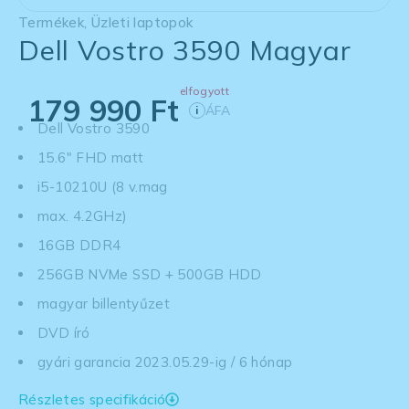
Termékek
,
Üzleti laptopok
Dell Vostro 3590 Magyar
elfogyott
179 990
Ft
ÁFA
i
Dell Vostro 3590
15.6" FHD matt
i5-10210U (8 v.mag
max. 4.2GHz)
16GB DDR4
256GB NVMe SSD + 500GB HDD
magyar billentyűzet
DVD író
gyári garancia 2023.05.29-ig / 6 hónap
Részletes specifikáció