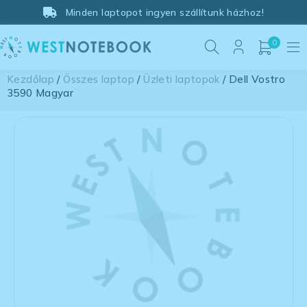
Minden laptopot ingyen szállítunk házhoz!
0
Kezdőlap
/
Összes laptop
/
Üzleti laptopok
/ Dell Vostro
3590 Magyar