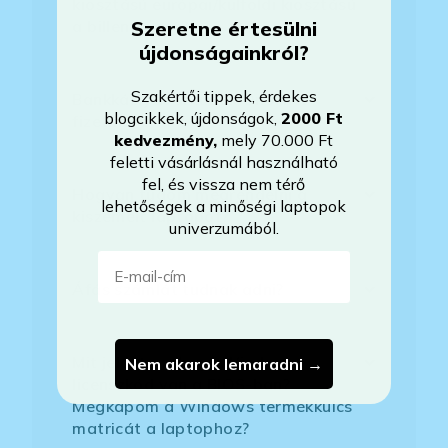
kiosztású európai/külföldi kiosztású
Szeretne értesülni
a billentyűzet?
újdonságainkról?
Szakértői tippek, érdekes
Bankkártyával tudok Önöknél
blogcikkek, újdonságok,
2000 Ft
fizetni?
kedvezmény
,
mely 70.000 Ft
feletti vásárlásnál használható
fel, és vissza nem térő
Hogyan tudom megrendelni a
lehetőségek a minőségi laptopok
kiszemelt laptopot?
univerzumából.
E-mail-cím
Áfás számlát tudnak adni?
Mit jelent az, hogy Windows
Nem akarok lemaradni →
licenszkód van a BIOS-ban?
Megkapom a Windows termékkulcs
matricát a laptophoz?