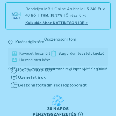
Rendeljen MBH Online Áruhitellel:
5 240 Ft ×
48 hó
| THM: 18.97% |
Önrész: 0 Ft
Kalkulációhoz
KATTINTSON IDE
»
Összehasonlítom
Kívánságlistára
Keveset használt
Szigorúan tesztelt kijelző
Használatra kész
Kérdése van, vagy beszámíttatná régi laptopját? Segítünk!
+36-30-7939-000
Üzenetet írok
Beszámíttatnám régi laptopomat
30 NAPOS
PÉNZVISSZAFIZETÉS