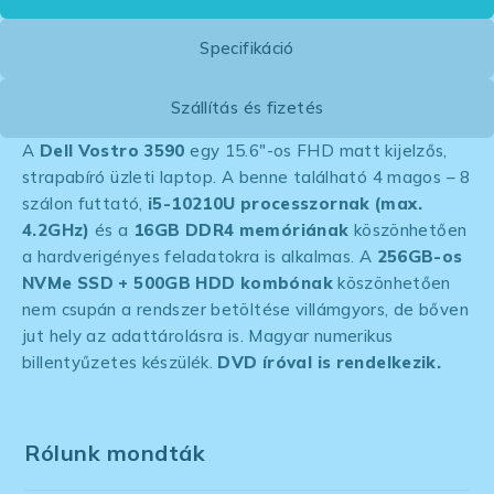
Specifikáció
Szállítás és fizetés
A
Dell Vostro 3590
egy 15.6″-os FHD matt kijelzős,
strapabíró üzleti laptop. A benne található 4 magos – 8
szálon futtató,
i5-10210U processzornak (max.
4.2GHz)
és a
16GB DDR4 memóriának
köszönhetően
a hardverigényes feladatokra is alkalmas. A
256GB-os
NVMe SSD + 500GB HDD kombónak
köszönhetően
nem csupán a rendszer betöltése villámgyors, de bőven
jut hely az adattárolásra is. Magyar numerikus
billentyűzetes készülék.
DVD íróval is rendelkezik.
Rólunk mondták