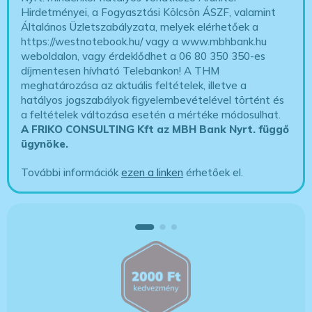
Hirdetményei, a Fogyasztási Kölcsön ÁSZF, valamint
Általános Üzletszabályzata, melyek elérhetőek a
https://westnotebook.hu/
vagy a www.mbhbank.hu
weboldalon, vagy érdeklődhet a 06 80 350 350-es
díjmentesen hívható Telebankon! A THM
meghatározása az aktuális feltételek, illetve a
hatályos jogszabályok figyelembevételével történt és
a feltételek változása esetén a mértéke módosulhat.
A FRIKO CONSULTING Kft az MBH Bank Nyrt. függő
ügynöke
.
További információk
ezen a linken
érhetőek el.