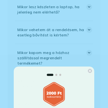
Mikor lesz készleten a laptop, ha
jelenleg nem elérhető?
Mikor vehetem át a rendelésem, ha
esetleg bővítést is kértem?
Mikor kapom meg a házhoz
szállítással megrendelt
termékemet?
Milyen szoftverek vannak előre
telepítve a laptopra?
Mit jelent, hogy magyar/magyar