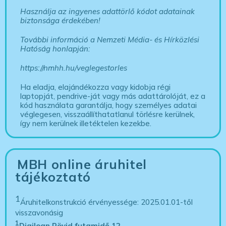
Használja az ingyenes adattörlő kódot adatainak
biztonsága érdekében!
További információ a Nemzeti Média- és Hírközlési
Hatóság honlapján:
https://nmhh.hu/veglegestorles
Ha eladja, elajándékozza vagy kidobja régi
laptopját, pendrive-ját vagy más adattárolóját, ez a
kód használata garantálja, hogy személyes adatai
véglegesen, visszaállíthatatlanul törlésre kerülnek,
így nem kerülnek illetéktelen kezekbe.
MBH online áruhitel
tájékoztató
1
Áruhitelkonstrukció érvényessége: 2025.01.01-től
visszavonásig
1
Digiloan Rövid futamidő 12