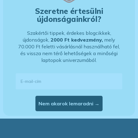
Szeretne értesülni
újdonságainkról?
Szakértői tippek, érdekes blogcikkek,
újdonságok,
2000 Ft kedvezmény,
mely
70.000 Ft feletti vásárlásnál használható fel,
és vissza nem térő lehetőségek a minőségi
laptopok univerzumából.
E-mail-cím
Nem akarok lemaradni →