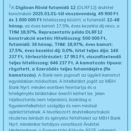
1
A
Digiloan Rövid futamidő 12
(DLRF12) áruhitel
konstrukció
2025.01.01-től visszavonásig
,
49 900 Ft
és 1 000 000 Ft
hitelösszeg között, a futamidő
12-48
hónap
, az éves kamat 17,5%, éves kezelési díj nincs, a
THM 18,97%.
Reprezentatív példa DLRF12
konstrukció esetén: Hitelösszeg: 500 000 Ft,
futamidő: 36 hónap, THM: 18,97%, éves kamat:
17,5%, éves kezelési díj: 0,0%, hitel teljes díja: 146
237 Ft, törlesztőrészlet: 17 951 Ft, visszafizetendő
teljes hitelösszeg: 646 237 Ft.
A kamatozás típusa:
rögzített, a Szerződés teljes futamidejére (fix
kamatozás)
. A Bank nem jogosult az ügyleti kamatot
egyoldalúan módosítani. A hitelbírálat jogát az MBH
Bank Nyrt. minden esetben fenntartja és a
hiteligénylés bírálatakor önerőt kérhet be. Jelen
tájékoztatás nem teljeskörű, kizárólag a
figyelemfelkeltést szolgálja és nem minősül
ajánlattételnek. A hivatkozott áruhitelkonstrukció
részletes leírását és igénylési feltélteleit az MBH Bank
Nyrt. mindenkor hatályos vonatkozó Áruhitel
Hirdetményei, a Fogyasztási Kölcsön ÁSZF, valamint