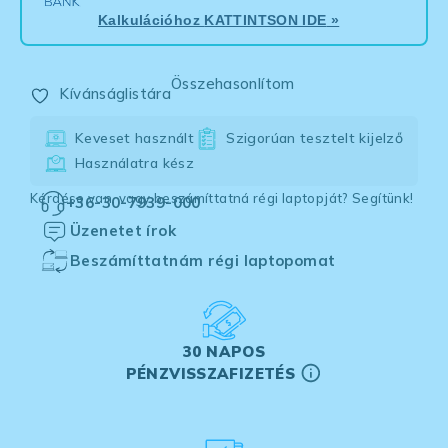
Kalkulációhoz
KATTINTSON IDE
»
Összehasonlítom
Kívánságlistára
Keveset használt
Szigorúan tesztelt kijelző
Használatra kész
Kérdése van, vagy beszámíttatná régi laptopját? Segítünk!
+36-30-7939-000
Üzenetet írok
Beszámíttatnám régi laptopomat
30 NAPOS
PÉNZVISSZAFIZETÉS