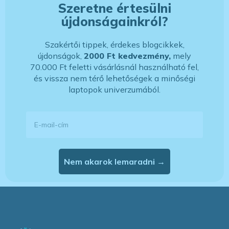
Szeretne értesülni
újdonságainkról?
Szakértői tippek, érdekes blogcikkek,
újdonságok,
2000 Ft kedvezmény,
mely
70.000 Ft feletti vásárlásnál használható fel,
és vissza nem térő lehetőségek a minőségi
laptopok univerzumából.
E-mail-cím
Nem akarok lemaradni →