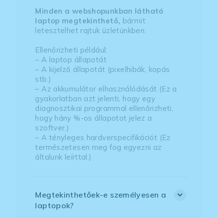
Minden a webshopunkban látható
laptop megtekinthető,
bármit
letesztelhet rajtuk üzletünkben.
Ellenőrizheti például:
– A laptop állapotát
– A kijelző állapotát (pixelhibák, kopás
stb.)
– Az akkumulátor elhasználódását (Ez a
gyakorlatban azt jelenti, hogy egy
diagnosztikai programmal ellenőrizheti,
hogy hány %-os állapotot jelez a
szoftver.)
– A tényleges hardverspecifikációt (Ez
természetesen meg fog egyezni az
általunk leírttal.)
Megtekinthetőek-e személyesen a
laptopok?