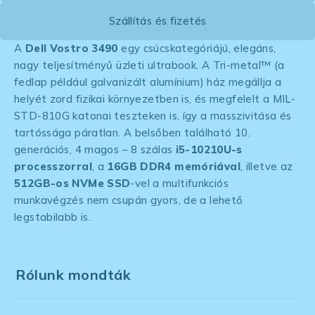
Szállítás és fizetés
A
Dell Vostro 3490
egy csúcskategóriájú, elegáns,
nagy teljesítményű üzleti ultrabook. A Tri-metal™ (a
fedlap például galvanizált alumínium) ház megállja a
helyét zord fizikai környezetben is, és megfelelt a MIL-
STD-810G katonai teszteken is, így a masszivitása és
tartóssága páratlan. A belsőben található 10.
generációs, 4 magos – 8 szálas
i5-10210U-s
processzorral
, a
16GB DDR4 memóriával
, illetve az
512GB-os NVMe SSD
-vel a multifunkciós
munkavégzés nem csupán gyors, de a lehető
legstabilabb is.
Rólunk mondták