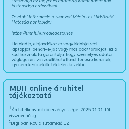
Használja az ingyenes adattörlő kódot adatainak
biztonsága érdekében!
További információ a Nemzeti Média- és Hírközlési
Hatóság honlapján:
https://nmhh.hu/veglegestorles
Ha eladja, elajándékozza vagy kidobja régi
laptopját, pendrive-ját vagy más adattárolóját, ez a
kód használata garantálja, hogy személyes adatai
véglegesen, visszaállíthatatlanul törlésre kerülnek,
így nem kerülnek illetéktelen kezekbe.
MBH online áruhitel
tájékoztató
1
Áruhitelkonstrukció érvényessége: 2025.01.01-től
visszavonásig
1
Digiloan Rövid futamidő 12