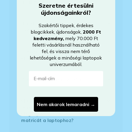
a billentyűzet?
Szeretne értesülni
újdonságainkról?
Bankkártyával tudok Önöknél
Szakértői tippek, érdekes
fizetni?
blogcikkek, újdonságok,
2000 Ft
kedvezmény
,
mely 70.000 Ft
feletti vásárlásnál használható
fel, és vissza nem térő
Hogyan tudom megrendelni a
lehetőségek a minőségi laptopok
kiszemelt laptopot?
univerzumából.
E-mail-cím
Áfás számlát tudnak adni?
Mit jelent az, hogy Windows
Nem akarok lemaradni →
licenszkód van a BIOS-ban?
Megkapom a Windows termékkulcs
matricát a laptophoz?