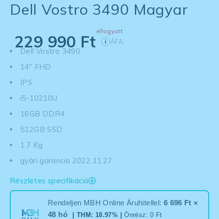
Dell Vostro 3490 Magyar
elfogyott
229 990
Ft
ÁFA
i
Dell Vostro 3490
14" FHD
IPS
i5-10210U
16GB DDR4
512GB SSD
1.7 Kg
gyári garancia 2022.11.27.
Részletes specifikáció
Rendeljen MBH Online Áruhitellel:
6 696 Ft ×
48 hó
| THM: 18.97% |
Önrész: 0 Ft