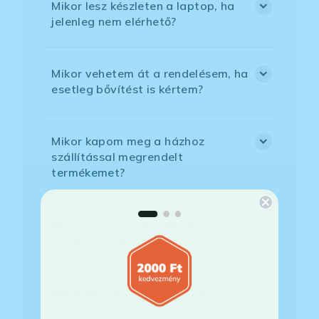
Mikor lesz készleten a laptop, ha
jelenleg nem elérhető?
Mikor vehetem át a rendelésem, ha
esetleg bővítést is kértem?
Mikor kapom meg a házhoz
szállítással megrendelt
termékemet?
Milyen szoftverek vannak előre
telepítve a laptopra?
Mit jelent, hogy magyar/magyar
kiosztású európai/külföldi kiosztású