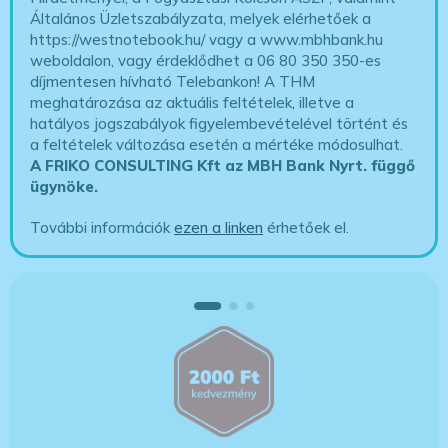
Általános Üzletszabályzata, melyek elérhetőek a
https://westnotebook.hu/
vagy a www.mbhbank.hu
weboldalon, vagy érdeklődhet a 06 80 350 350-es
díjmentesen hívható Telebankon! A THM
meghatározása az aktuális feltételek, illetve a
hatályos jogszabályok figyelembevételével történt és
a feltételek változása esetén a mértéke módosulhat.
A FRIKO CONSULTING Kft az MBH Bank Nyrt. függő
ügynöke
.
További információk
ezen a linken
érhetőek el.