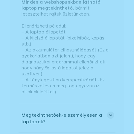
Minden a webshopunkban látható
laptop megtekinthető,
bármit
letesztelhet rajtuk üzletünkben.
Ellenőrizheti például:
– A laptop állapotát
– A kijelző állapotát (pixelhibák, kopás
stb.)
– Az akkumulátor elhasználódását (Ez a
gyakorlatban azt jelenti, hogy egy
diagnosztikai programmal ellenőrizheti,
hogy hány %-os állapotot jelez a
szoftver.)
– A tényleges hardverspecifikációt (Ez
természetesen meg fog egyezni az
általunk leírttal.)
Megtekinthetőek-e személyesen a
laptopok?