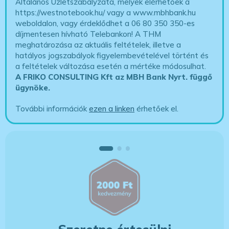
Általános Üzletszabályzata, melyek elérhetőek a
https://westnotebook.hu/
vagy a www.mbhbank.hu
weboldalon, vagy érdeklődhet a 06 80 350 350-es
díjmentesen hívható Telebankon! A THM
meghatározása az aktuális feltételek, illetve a
hatályos jogszabályok figyelembevételével történt és
a feltételek változása esetén a mértéke módosulhat.
A FRIKO CONSULTING Kft az MBH Bank Nyrt. függő
ügynöke
.
További információk
ezen a linken
érhetőek el.