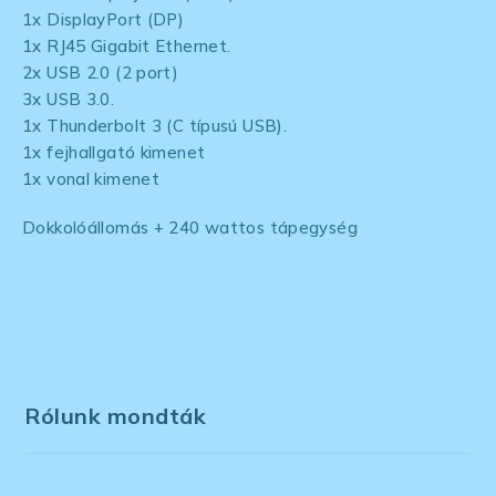
1x DisplayPort (DP)
1x RJ45 Gigabit Ethernet.
2x USB 2.0 (2 port)
3x USB 3.0.
1x Thunderbolt 3 (C típusú USB).
1x fejhallgató kimenet
1x vonal kimenet
Dokkolóállomás + 240 wattos tápegység
Rólunk mondták