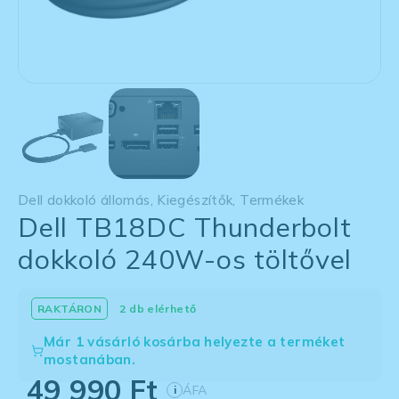
Dell dokkoló állomás
,
Kiegészítők
,
Termékek
Dell TB18DC Thunderbolt
dokkoló 240W-os töltővel
2 db elérhető
Már 1 vásárló kosárba helyezte a terméket
mostanában.
49 990
Ft
ÁFA
i