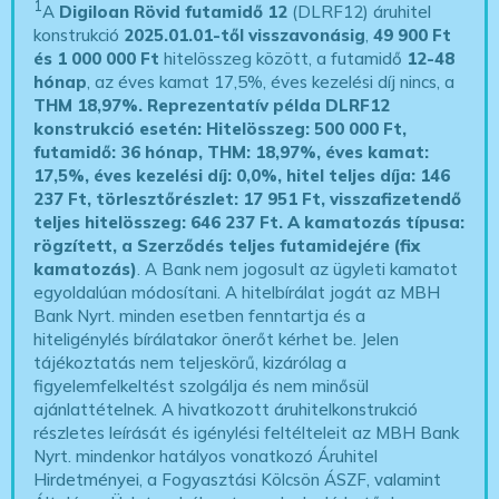
1
A
Digiloan Rövid futamidő 12
(DLRF12) áruhitel
konstrukció
2025.01.01-től visszavonásig
,
49 900 Ft
és 1 000 000 Ft
hitelösszeg között, a futamidő
12-48
hónap
, az éves kamat 17,5%, éves kezelési díj nincs, a
THM 18,97%.
Reprezentatív példa DLRF12
konstrukció esetén: Hitelösszeg: 500 000 Ft,
futamidő: 36 hónap, THM: 18,97%, éves kamat:
17,5%, éves kezelési díj: 0,0%, hitel teljes díja: 146
237 Ft, törlesztőrészlet: 17 951 Ft, visszafizetendő
teljes hitelösszeg: 646 237 Ft.
A kamatozás típusa:
rögzített, a Szerződés teljes futamidejére (fix
kamatozás)
. A Bank nem jogosult az ügyleti kamatot
egyoldalúan módosítani. A hitelbírálat jogát az MBH
Bank Nyrt. minden esetben fenntartja és a
hiteligénylés bírálatakor önerőt kérhet be. Jelen
tájékoztatás nem teljeskörű, kizárólag a
figyelemfelkeltést szolgálja és nem minősül
ajánlattételnek. A hivatkozott áruhitelkonstrukció
részletes leírását és igénylési feltélteleit az MBH Bank
Nyrt. mindenkor hatályos vonatkozó Áruhitel
Hirdetményei, a Fogyasztási Kölcsön ÁSZF, valamint