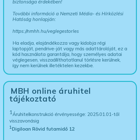
biztonsága érdekében!
További információ a Nemzeti Média- és Hírközlési
Hatóság honlapján:
https://nmhh.hu/veglegestorles
Ha eladja, elajándékozza vagy kidobja régi
laptopját, pendrive-ját vagy más adattárolóját, ez a
kód használata garantálja, hogy személyes adatai
véglegesen, visszaállíthatatlanul törlésre kerülnek,
így nem kerülnek illetéktelen kezekbe.
MBH online áruhitel
tájékoztató
1
Áruhitelkonstrukció érvényessége: 2025.01.01-től
visszavonásig
1
Digiloan Rövid futamidő 12