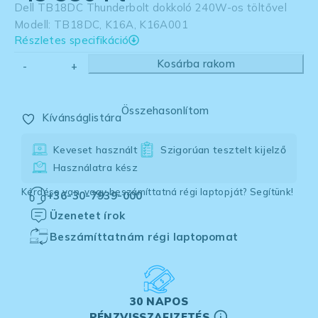
Dell TB18DC Thunderbolt dokkoló 240W-os töltővel
Modell: TB18DC, K16A, K16A001
Részletes specifikáció
Kosárba rakom
Összehasonlítom
Kívánságlistára
Keveset használt
Szigorúan tesztelt kijelző
Használatra kész
Kérdése van, vagy beszámíttatná régi laptopját? Segítünk!
+36-30-7939-000
Üzenetet írok
Beszámíttatnám régi laptopomat
30 NAPOS
PÉNZVISSZAFIZETÉS