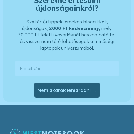
Szeretne értesülni
újdonságainkról?
Szakértői tippek, érdekes blogcikkek,
újdonságok,
2000 Ft kedvezmény,
mely
70.000 Ft feletti vásárlásnál használható fel,
és vissza nem térő lehetőségek a minőségi
laptopok univerzumából.
E-mail-cím
Nem akarok lemaradni →