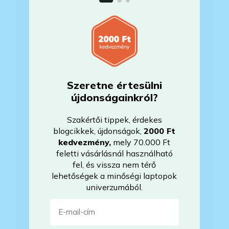
Mikor kapom meg a házhoz
szállítással megrendelt
termékemet?
Milyen szoftverek vannak előre
Szeretne értesülni
telepítve a laptopra?
újdonságainkról?
Szakértői tippek, érdekes
blogcikkek, újdonságok,
2000 Ft
Mit jelent, hogy magyar/magyar
kedvezmény
,
mely 70.000 Ft
kiosztású európai/külföldi kiosztású
feletti vásárlásnál használható
a billentyűzet?
fel, és vissza nem térő
lehetőségek a minőségi laptopok
univerzumából.
Bankkártyával tudok Önöknél
E-mail-cím
fizetni?