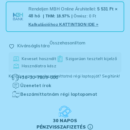
Rendeljen MBH Online Áruhitellel:
5 531 Ft ×
48 hó
| THM: 18.97% |
Önrész: 0 Ft
Kalkulációhoz
KATTINTSON IDE
»
Összehasonlítom
Kívánságlistára
Keveset használt
Szigorúan tesztelt kijelző
Használatra kész
Kérdése van, vagy beszámíttatná régi laptopját? Segítünk!
+36-30-7939-000
Üzenetet írok
Beszámíttatnám régi laptopomat
30 NAPOS
PÉNZVISSZAFIZETÉS