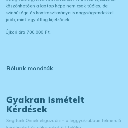
köszönhetően a laptop képe nem csak tűéles, de
színhűsége és kontrasztaránya is nagyságrendekkel
jobb, mint egy átlag kijelzőnek.
Újkori ára 700.000 Ft.
Rólunk mondták
Gyakran Ismételt
Kérdések
Segítünk Önnek eligazodni – a leggyakrabban felmerülő
kérdéseket és válaszokat itt találja.