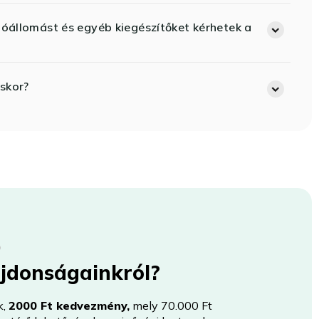
lóállomást és egyéb kiegészítőket kérhetek a
skor?
újdonságainkról?
k,
2000 Ft kedvezmény,
mely 70.000 Ft