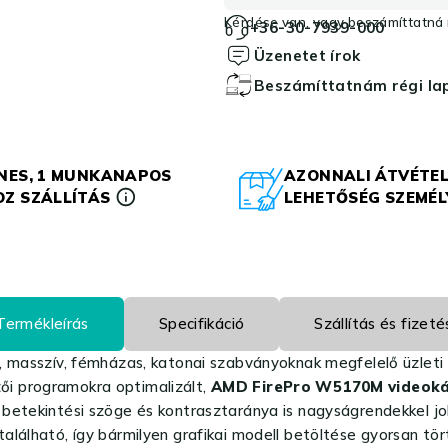
Kérdése van, vagy beszámíttatná r
+36-30-7939-000
Üzenetet írok
Beszámíttatnám régi l
NES, 1 MUNKANAPOS
AZONNALI ÁTVÉTEL
Z SZÁLLÍTÁS
LEHETŐSÉG SZEMÉ
Termékleírás
Specifikáció
Szállítás és fizeté
, masszív, fémházas, katonai szabványoknak megfelelő üzleti
ői programokra optimalizált,
AMD FirePro W5170M videokár
betekintési szöge és kontrasztaránya is nagyságrendekkel jo
ató, így bármilyen grafikai modell betöltése gyorsan tört