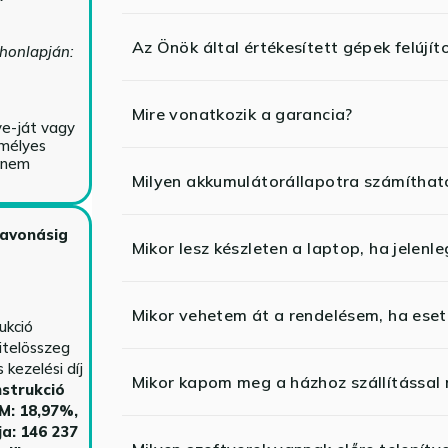
Az Önök által értékesített gépek felújít
 honlapján:
Mire vonatkozik a garancia?
ve-ját vagy
emélyes
y nem
Milyen akkumulátorállapotra számíthat
zavonásig
Mikor lesz készleten a laptop, ha jelenl
Mikor vehetem át a rendelésem, ha esetl
ukció
itelösszeg
kezelési díj
Mikor kapom meg a házhoz szállítással
strukció
HM: 18,97%,
ja: 146 237