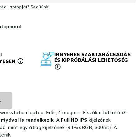
égi laptopját? Segítünk!
aptopomat
I
INGYENES SZAKTANÁCSADÁS
ÉS KIPRÓBÁLÁSI LEHETŐSÉG
LYESEN
s
 workstation laptop. Erős, 4 magos – 8 szálon futtató
i7-
tyával is rendelkezik
. A
Full HD IPS
kijelzőnek
bb, mint egy átlag kijelzőnek (94% sRGB, 300nit). A
énik.