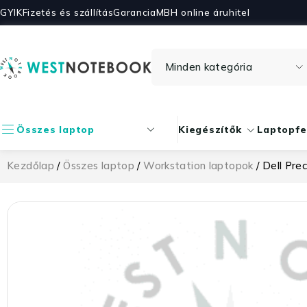
GYIK
Fizetés és szállítás
Garancia
MBH online áruhitel
Összes laptop
Kiegészítők
Laptopfe
Kezdőlap
/
Összes laptop
/
Workstation laptopok
/ Dell Pre