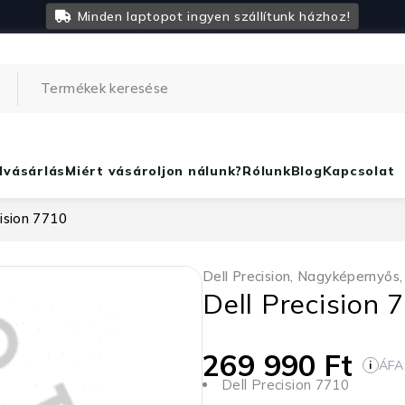
Minden laptopot ingyen szállítunk házhoz!
lvásárlás
Miért vásároljon nálunk?
Rólunk
Blog
Kapcsolat
cision 7710
Dell Precision
,
Nagyképernyős
Dell Precision 
269 990
Ft
ÁFA
i
Dell Precision 7710