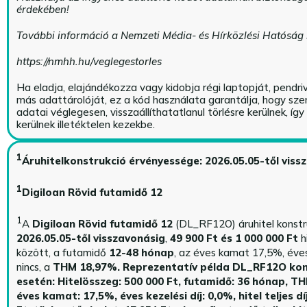
érdekében!
További információ a Nemzeti Média- és Hírközlési Hatóság
https://nmhh.hu/veglegestorles
Ha eladja, elajándékozza vagy kidobja régi laptopját, pendri
más adattárolóját, ez a kód használata garantálja, hogy sz
adatai véglegesen, visszaállíthatatlanul törlésre kerülnek, íg
kerülnek illetéktelen kezekbe.
1
Áruhitelkonstrukció érvényessége: 2026.05.05-től viss
1
Digiloan Rövid futamidő 12
1
A
Digiloan Rövid futamidő 12
(DL_RF12O) áruhitel konstr
2026.05.05-től visszavonásig
,
49 900 Ft és 1 000 000 Ft
h
között, a futamidő
12-48 hónap
, az éves kamat 17,5%, éves 
nincs, a
THM 18,97%.
Reprezentatív példa DL_RF12O kon
esetén: Hitelösszeg: 500 000 Ft, futamidő: 36 hónap, T
éves kamat: 17,5%, éves kezelési díj: 0,0%, hitel teljes dí