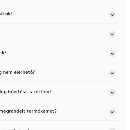
ottak?
ok?
eg nem elérhető?
eg bővítést is kértem?
 megrendelt termékemet?