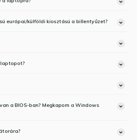
e a laptopra?
ú európai/külföldi kiosztású a billentyűzet?
 laptopot?
ód van a BIOS-ban? Megkapom a Windows
átorára?