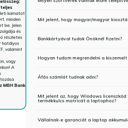
Milyen szoftverek vannak előre telepítv
telösszeg:
teljes
yleti kamatot
rt. minden
Mit jelent, hogy magyar/magyar kiosztás
t be. Jelen
zolgálja és
ió részletes
Bankkártyával tudok Önöknél fizetni?
r hatályos
F, valamint
Hogyan tudom megrendelni a kiszemelt
n, vagy
nkon! A
s
Áfás számlát tudnak adni?
ltozása
az MBH Bank
Mit jelent az, hogy Windows licenszk
termékkulcs matricát a laptophoz?
Vállalnak-e garanciát a laptop akkumul