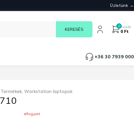
Üzletünk →
0
Kosár
0
Ft
+36 30 7939 000
,
Termékek
,
Workstation laptopok
7710
elfogyott