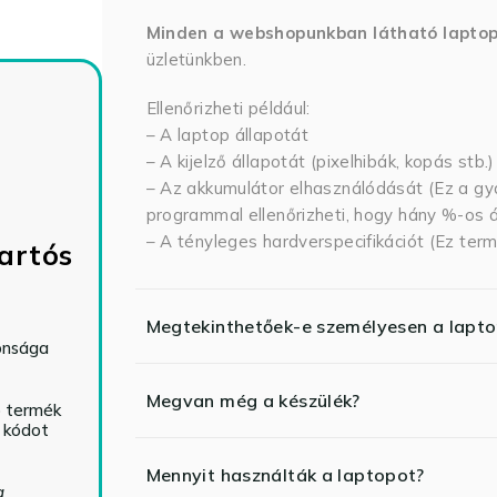
Minden a webshopunkban látható lapto
üzletünkben.
Ellenőrizheti például:
– A laptop állapotát
– A kijelző állapotát (pixelhibák, kopás stb.)
– Az akkumulátor elhasználódását (Ez a gya
programmal ellenőrizheti, hogy hány %-os ál
– A tényleges hardverspecifikációt (Ez term
artós
Megtekinthetőek-e személyesen a lapt
tonsága
Megvan még a készülék?
ó termék
ő kódot
Mennyit használták a laptopot?
a