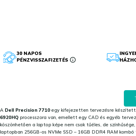
30 NAPOS
INGYE
PÉNZVISSZAFIZETÉS
HÁZHO
A
Dell Precision 7710
egy kifejezetten tervezésre készített
6920HQ
processzora van, emellett egy CAD és egyéb tervez
köszönhetően a laptop képe nem csak tűéles, de színhűsége, 
laptopban 256GB-os NVMe SSD – 16GB DDR4 RAM kombó találh