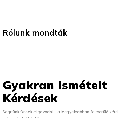
Rólunk mondták
Gyakran Ismételt
Kérdések
Segítünk Önnek eligazodni – a leggyakrabban felmerülő kér