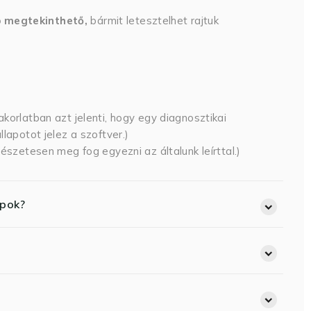
p megtekinthető,
bármit letesztelhet rajtuk
korlatban azt jelenti, hogy egy diagnosztikai
lapotot jelez a szoftver.)
észetesen meg fog egyezni az általunk leírttal.)
opok?