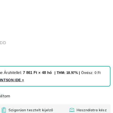
HDD
 Áruhitellel:
7 861 Ft × 48 hó
| THM: 18.97% |
Önrész: 0 Ft
INTSON IDE
»
lítom
Szigorúan tesztelt kijelző
Használatra kész