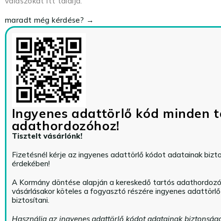
válaszokat itt találja.
maradt még kérdése? →
Ingyenes adattörlő kód minden t
adathordozóhoz!
Tisztelt vásárlónk!
Fizetésnél kérje az ingyenes adattörlő kódot adatainak biz
érdekében!
A Kormány döntése alapján a kereskedő tartós adathordoz
vásárlásakor köteles a fogyasztó részére ingyenes adattörl
biztosítani.
Használja az ingyenes adattörlő kódot adatainak biztonság