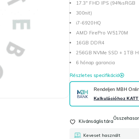
17.3" FHD IPS (94%sRGB
300nit)
i7-6920HQ
AMD FirePro W5170M
16GB DDR4
256GB NVMe SSD + 1TB 
6 hónap garancia
Részletes specifikáció
Rendeljen MBH Online
Kalkulációhoz
KATT
Összehason
Kívánságlistára
Keveset használt