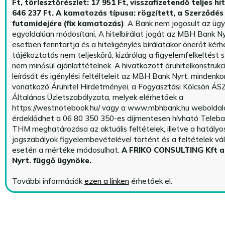
Ft, törlesztőrészlet: 17 951 Ft, visszafizetendő teljes hi
646 237 Ft.
A kamatozás típusa: rögzített, a Szerződés 
futamidejére (fix kamatozás)
. A Bank nem jogosult az üg
egyoldalúan módosítani. A hitelbírálat jogát az MBH Bank Ny
esetben fenntartja és a hiteligénylés bírálatakor önerőt kérhe
tájékoztatás nem teljeskörű, kizárólag a figyelemfelkeltést s
nem minősül ajánlattételnek. A hivatkozott áruhitelkonstrukc
leírását és igénylési feltélteleit az MBH Bank Nyrt. mindenko
vonatkozó Áruhitel Hirdetményei, a Fogyasztási Kölcsön ÁSZ
Általános Üzletszabályzata, melyek elérhetőek a
https://westnotebook.hu/
vagy a www.mbhbank.hu weboldalo
érdeklődhet a 06 80 350 350-es díjmentesen hívható Teleba
THM meghatározása az aktuális feltételek, illetve a hatályo
jogszabályok figyelembevételével történt és a feltételek vá
esetén a mértéke módosulhat.
A FRIKO CONSULTING Kft 
Nyrt. függő ügynöke
.
További információk
ezen a linken
érhetőek el.