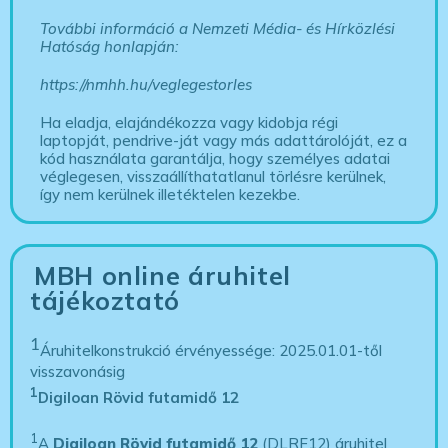
További információ a Nemzeti Média- és Hírközlési
Hatóság honlapján:
https://nmhh.hu/veglegestorles
Ha eladja, elajándékozza vagy kidobja régi
laptopját, pendrive-ját vagy más adattárolóját, ez a
kód használata garantálja, hogy személyes adatai
véglegesen, visszaállíthatatlanul törlésre kerülnek,
így nem kerülnek illetéktelen kezekbe.
MBH online áruhitel
tájékoztató
1
Áruhitelkonstrukció érvényessége: 2025.01.01-től
visszavonásig
1
Digiloan Rövid futamidő 12
1
A
Digiloan Rövid futamidő 12
(DLRF12) áruhitel