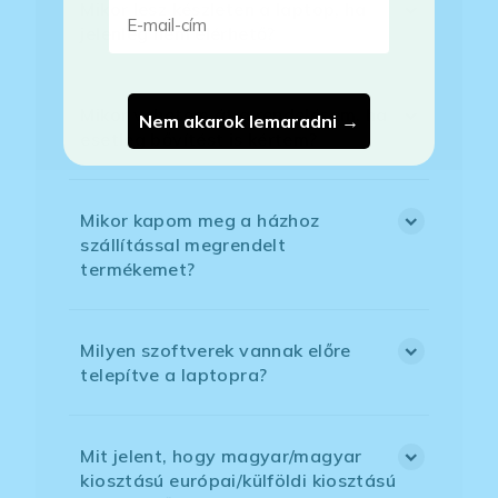
E-mail-cím
Mikor lesz készleten a laptop, ha
jelenleg nem elérhető?
Mikor vehetem át a rendelésem, ha
Nem akarok lemaradni →
esetleg bővítést is kértem?
Mikor kapom meg a házhoz
szállítással megrendelt
termékemet?
Milyen szoftverek vannak előre
telepítve a laptopra?
Mit jelent, hogy magyar/magyar
kiosztású európai/külföldi kiosztású