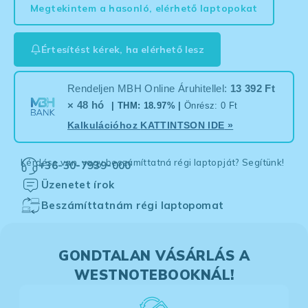
Megtekintem a hasonló, elérhető laptopokat
Értesítést kérek, ha elérhető lesz
Rendeljen MBH Online Áruhitellel:
13 392 Ft
× 48 hó
| THM: 18.97% |
Önrész: 0 Ft
Kalkulációhoz
KATTINTSON IDE
»
Kérdése van, vagy beszámíttatná régi laptopját? Segítünk!
+36-30-7939-000
Üzenetet írok
Beszámíttatnám régi laptopomat
GONDTALAN VÁSÁRLÁS A
WESTNOTEBOOKNÁL!