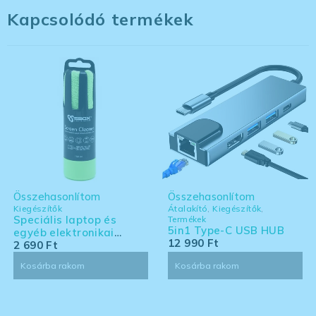
Kapcsolódó termékek
Összehasonlítom
Összehasonlítom
Kiegészítők
Átalakító
,
Kiegészítők
,
Speciális laptop és
Termékek
5in1 Type-C USB HUB
egyéb elektronikai
12 990
Ft
eszköz tisztító készlet -
2 690
Ft
nagy kiszerelés
Kosárba rakom
Kosárba rakom