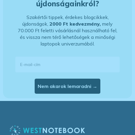
újdonságainkról?
Szakértői tippek, érdekes blogcikkek,
újdonságok,
2000 Ft kedvezmény,
mely
70.000 Ft feletti vásárlásnál használható fel,
és vissza nem térő lehetőségek a minőségi
laptopok univerzumából.
E-mail-cím
Nem akarok lemaradni →