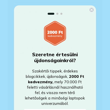
Megvan még a készülék?
Mennyit használták a laptopot?
Az Önök által értékesített gépek
felújítottak?
Szeretne értesülni
újdonságainkról?
Mire vonatkozik a garancia?
Szakértői tippek, érdekes
blogcikkek, újdonságok,
2000 Ft
kedvezmény
,
mely 70.000 Ft
feletti vásárlásnál használható
Milyen akkumulátorállapotra
fel, és vissza nem térő
számíthatok?
lehetőségek a minőségi laptopok
univerzumából.