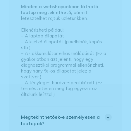
Minden a webshopunkban látható
laptop megtekinthető,
bármit
letesztelhet rajtuk üzletünkben.
Ellenőrizheti például:
– A laptop állapotát
– A kijelző állapotát (pixelhibák, kopás
stb.)
– Az akkumulátor elhasználódását (Ez a
gyakorlatban azt jelenti, hogy egy
diagnosztikai programmal ellenőrizheti,
hogy hány %-os állapotot jelez a
szoftver.)
– A tényleges hardverspecifikációt (Ez
természetesen meg fog egyezni az
általunk leírttal.)
Megtekinthetőek-e személyesen a
laptopok?