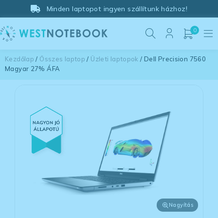
Minden laptopot ingyen szállítunk házhoz!
0
Kezdőlap
/
Összes laptop
/
Üzleti laptopok
/ Dell Precision 7560
Magyar 27% ÁFA
Nagyítás