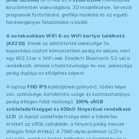
köszönhetően videovágásra, 3D modellezésre, tervezői
programok futtatására, grafikai munkára és az egyéb
hardverigényes feladatokra is kiváló.
A notebookban WiFi 6-os WiFi kártya található
(AX210)
. Ennek az adatátviteli sebessége 3x,
kapacitása zsúfolt környezetben pedig 4x akkora, mint
egy 802.11ac-s WiFi-nek. Emellett Bluetooth 5.2-vel is
rendelkezik, aminek a hatótávolsága 4x-ese, sebessége
pedig duplája az elődjéhez képest.
A laptop
FHD IPS
kijelzőjének gyönyörű, tűéles képe
van, színhűsége, betekintési szöge és kontrasztaránya
pedig átlagon felüli minőségű.
100% sRGB
színlefedettséggel és 400nit fényerővel rendelkező
LCD
. (A kijelző színlefedettsége eléri a tökéletes
értéket az sRGb színskálán, a fényerő pedig messze
átlagon felüli értékű.) A 7560 olyan prémium LCD-s
készülék, melyhez kijelző-kalibrálós szolgáltatásunk is