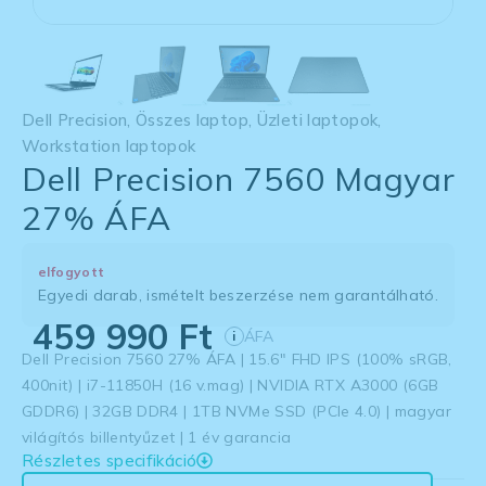
Dell Precision
,
Összes laptop
,
Üzleti laptopok
,
Workstation laptopok
Dell Precision 7560 Magyar
27% ÁFA
elfogyott
Egyedi darab, ismételt beszerzése nem garantálható.
459 990
Ft
ÁFA
i
Dell Precision 7560 27% ÁFA | 15.6″ FHD IPS (100% sRGB,
400nit) | i7-11850H (16 v.mag) | NVIDIA RTX A3000 (6GB
GDDR6) | 32GB DDR4 | 1TB NVMe SSD (PCIe 4.0) | magyar
világítós billentyűzet | 1 év garancia
Részletes specifikáció