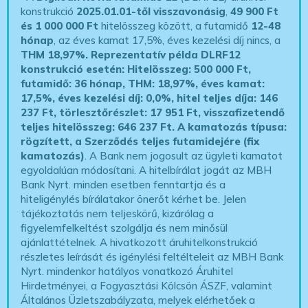
konstrukció
2025.01.01-től visszavonásig
,
49 900 Ft
és 1 000 000 Ft
hitelösszeg között, a futamidő
12-48
hónap
, az éves kamat 17,5%, éves kezelési díj nincs, a
THM 18,97%.
Reprezentatív példa DLRF12
konstrukció esetén: Hitelösszeg: 500 000 Ft,
futamidő: 36 hónap, THM: 18,97%, éves kamat:
17,5%, éves kezelési díj: 0,0%, hitel teljes díja: 146
237 Ft, törlesztőrészlet: 17 951 Ft, visszafizetendő
teljes hitelösszeg: 646 237 Ft.
A kamatozás típusa:
rögzített, a Szerződés teljes futamidejére (fix
kamatozás)
. A Bank nem jogosult az ügyleti kamatot
egyoldalúan módosítani. A hitelbírálat jogát az MBH
Bank Nyrt. minden esetben fenntartja és a
hiteligénylés bírálatakor önerőt kérhet be. Jelen
tájékoztatás nem teljeskörű, kizárólag a
figyelemfelkeltést szolgálja és nem minősül
ajánlattételnek. A hivatkozott áruhitelkonstrukció
részletes leírását és igénylési feltélteleit az MBH Bank
Nyrt. mindenkor hatályos vonatkozó Áruhitel
Hirdetményei, a Fogyasztási Kölcsön ÁSZF, valamint
Általános Üzletszabályzata, melyek elérhetőek a