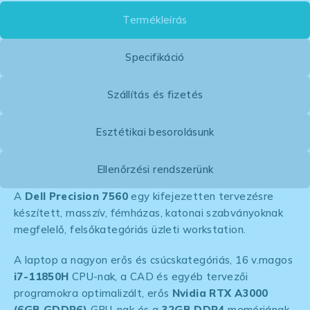
Termékleírás
Specifikáció
Szállítás és fizetés
Esztétikai besorolásunk
Ellenőrzési rendszerünk
A
Dell Precision 7560
egy kifejezetten tervezésre
készített, masszív, fémházas, katonai szabványoknak
megfelelő, felsőkategóriás üzleti workstation.
A laptop a nagyon erős és csúcskategóriás, 16 v.magos
i7-11850H
CPU-nak, a CAD és egyéb tervezői
programokra optimalizált, erős
Nvidia RTX A3000
(6GB GDDR6)
GPU-nak és a
32GB DDR4
memóriának