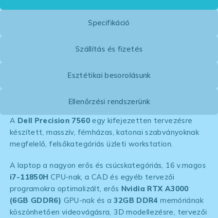
Specifikáció
Szállítás és fizetés
Esztétikai besorolásunk
Ellenőrzési rendszerünk
A
Dell Precision 7560
egy kifejezetten tervezésre
készített, masszív, fémházas, katonai szabványoknak
megfelelő, felsőkategóriás üzleti workstation.
A laptop a nagyon erős és csúcskategóriás, 16 v.magos
i7-11850H
CPU-nak, a CAD és egyéb tervezői
programokra optimalizált, erős
Nvidia RTX A3000
(6GB GDDR6)
GPU-nak és a
32GB DDR4
memóriának
köszönhetően videovágásra, 3D modellezésre, tervezői