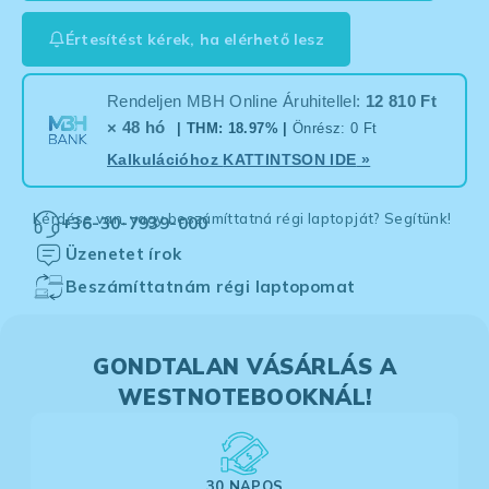
Értesítést kérek, ha elérhető lesz
Rendeljen MBH Online Áruhitellel:
12 810 Ft
× 48 hó
| THM: 18.97% |
Önrész: 0 Ft
Kalkulációhoz
KATTINTSON IDE
»
Kérdése van, vagy beszámíttatná régi laptopját? Segítünk!
+36-30-7939-000
Üzenetet írok
Beszámíttatnám régi laptopomat
GONDTALAN VÁSÁRLÁS A
WESTNOTEBOOKNÁL!
30 NAPOS