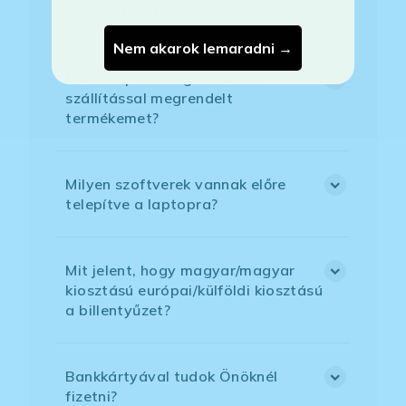
esetleg bővítést is kértem?
Nem akarok lemaradni →
Mikor kapom meg a házhoz
szállítással megrendelt
termékemet?
Milyen szoftverek vannak előre
telepítve a laptopra?
Mit jelent, hogy magyar/magyar
kiosztású európai/külföldi kiosztású
a billentyűzet?
Bankkártyával tudok Önöknél
fizetni?