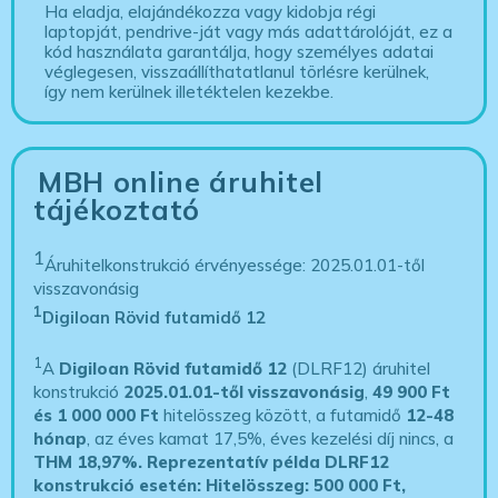
Ha eladja, elajándékozza vagy kidobja régi
laptopját, pendrive-ját vagy más adattárolóját, ez a
kód használata garantálja, hogy személyes adatai
véglegesen, visszaállíthatatlanul törlésre kerülnek,
így nem kerülnek illetéktelen kezekbe.
MBH online áruhitel
tájékoztató
1
Áruhitelkonstrukció érvényessége: 2025.01.01-től
visszavonásig
1
Digiloan Rövid futamidő 12
1
A
Digiloan Rövid futamidő 12
(DLRF12) áruhitel
konstrukció
2025.01.01-től visszavonásig
,
49 900 Ft
és 1 000 000 Ft
hitelösszeg között, a futamidő
12-48
hónap
, az éves kamat 17,5%, éves kezelési díj nincs, a
THM 18,97%.
Reprezentatív példa DLRF12
konstrukció esetén: Hitelösszeg: 500 000 Ft,