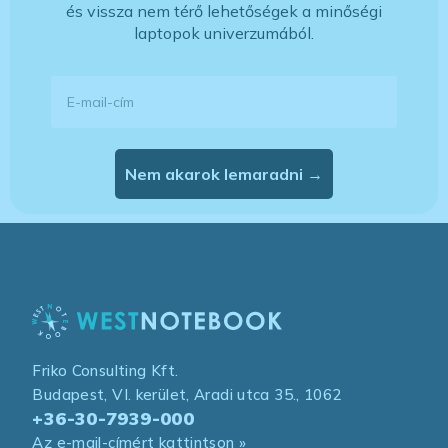
és vissza nem térő lehetőségek a minőségi
laptopok univerzumából.
E-mail-cím
Nem akarok lemaradni →
Friko Consulting Kft.
Budapest, VI. kerület, Aradi utca 35., 1062
+36-30-7939-000
Az e-mail-címért kattintson »