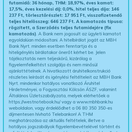
futamidő: 36 hónap, THM: 18,97%, éves kamat:
17,5%, éves kezelési díj: 0,0%, hitel teljes díja: 146
237 Ft, törlesztőrészlet: 17 951 Ft, visszafizetendő
teljes hitelösszeg: 646 237 Ft.
A kamatozás típusa:
rögzített, a Szerződés teljes futamidejére (fix
kamatozás)
. A Bank nem jogosult az ügyleti kamatot
egyoldalúan módosítani. A hitelbírálat jogát az MBH
Bank Nyrt. minden esetben fenntartja és a
hiteligénylés bírálatakor önerőt kérhet be. Jelen
tájékoztatás nem teljeskörű, kizárólag a
figyelemfelkeltést szolgálja és nem minősül
ajánlattételnek. A hivatkozott áruhitelkonstrukció
részletes leírását és igénylési feltélteleit az MBH Bank
Nyrt. mindenkor hatályos vonatkozó Áruhitel
Hirdetményei, a Fogyasztási Kölcsön ÁSZF, valamint
Általános Üzletszabályzata, melyek elérhetőek a
https://westnotebook.hu/
vagy a www.mbhbank.hu
weboldalon, vagy érdeklődhet a 06 80 350 350-es
díjmentesen hívható Telebankon! A THM
meghatározása az aktuális feltételek, illetve a
hatályos jogszabályok figyelembevételével történt és