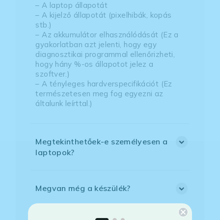
– A laptop állapotát
– A kijelző állapotát (pixelhibák, kopás
stb.)
– Az akkumulátor elhasználódását (Ez a
gyakorlatban azt jelenti, hogy egy
diagnosztikai programmal ellenőrizheti,
hogy hány %-os állapotot jelez a
szoftver.)
– A tényleges hardverspecifikációt (Ez
természetesen meg fog egyezni az
általunk leírttal.)
Megtekinthetőek-e személyesen a
laptopok?
Megvan még a készülék?