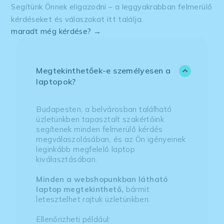
Segítünk Önnek eligazodni – a leggyakrabban felmerülő
kérdéseket és válaszokat itt találja.
maradt még kérdése? →
Megtekinthetőek-e személyesen a
laptopok?
Budapesten, a belvárosban található
üzletünkben tapasztalt szakértőink
segítenek minden felmerülő kérdés
megválaszolásában, és az Ön igényeinek
leginkább megfelelő laptop
kiválasztásában.
Minden a webshopunkban látható
laptop megtekinthető,
bármit
letesztelhet rajtuk üzletünkben.
Ellenőrizheti például: