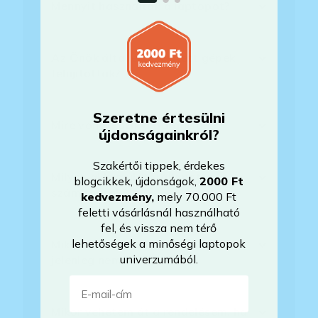
Mennyit használták a laptopot?
Az Önök által értékesített gépek
felújítottak?
Szeretne értesülni
Mire vonatkozik a garancia?
újdonságainkról?
Szakértői tippek, érdekes
Milyen akkumulátorállapotra
blogcikkek, újdonságok,
2000 Ft
számíthatok?
kedvezmény
,
mely 70.000 Ft
feletti vásárlásnál használható
fel, és vissza nem térő
lehetőségek a minőségi laptopok
Mikor lesz készleten a laptop, ha
univerzumából.
jelenleg nem elérhető?
E-mail-cím
Mikor vehetem át a rendelésem, ha