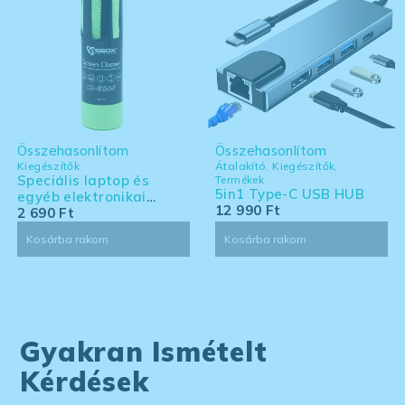
Összehasonlítom
Összehasonlítom
Kiegészítők
Átalakító
,
Kiegészítők
,
Speciális laptop és
Termékek
5in1 Type-C USB HUB
egyéb elektronikai
12 990
Ft
eszköz tisztító készlet -
2 690
Ft
nagy kiszerelés
Kosárba rakom
Kosárba rakom
Gyakran Ismételt
Kérdések