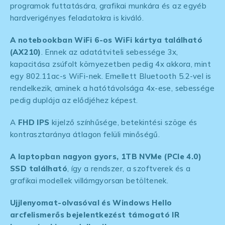
programok futtatására, grafikai munkára és az egyéb
hardverigényes feladatokra is kiváló.
A notebookban WiFi 6-os WiFi kártya található
(AX210)
. Ennek az adatátviteli sebessége 3x,
kapacitása zsúfolt környezetben pedig 4x akkora, mint
egy 802.11ac-s WiFi-nek. Emellett Bluetooth 5.2-vel is
rendelkezik, aminek a hatótávolsága 4x-ese, sebessége
pedig duplája az elődjéhez képest.
A
FHD IPS
kijelző színhűsége, betekintési szöge és
kontrasztaránya átlagon felüli minőségű.
A laptopban nagyon gyors, 1TB NVMe (PCIe 4.0)
SSD található
, így a rendszer, a szoftverek és a
grafikai modellek villámgyorsan betöltenek.
Ujjlenyomat-olvasóval és Windows Hello
arcfelismerős bejelentkezést támogató IR