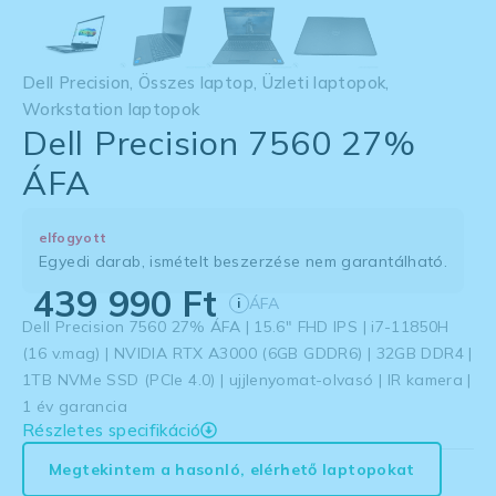
Dell Precision
,
Összes laptop
,
Üzleti laptopok
,
Workstation laptopok
Dell Precision 7560 27%
ÁFA
elfogyott
Egyedi darab, ismételt beszerzése nem garantálható.
439 990
Ft
ÁFA
i
Dell Precision 7560 27% ÁFA | 15.6″ FHD IPS | i7-11850H
(16 v.mag) | NVIDIA RTX A3000 (6GB GDDR6) | 32GB DDR4 |
1TB NVMe SSD (PCIe 4.0) | ujjlenyomat-olvasó | IR kamera |
1 év garancia
Részletes specifikáció
Megtekintem a hasonló, elérhető laptopokat