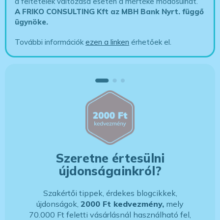
a feltételek változása esetén a mértéke módosulhat.
A FRIKO CONSULTING Kft az MBH Bank Nyrt. függő
ügynöke
.
További információk
ezen a linken
érhetőek el.
Szeretne értesülni
újdonságainkról?
Szakértői tippek, érdekes blogcikkek,
újdonságok,
2000 Ft kedvezmény,
mely
70.000 Ft feletti vásárlásnál használható fel,