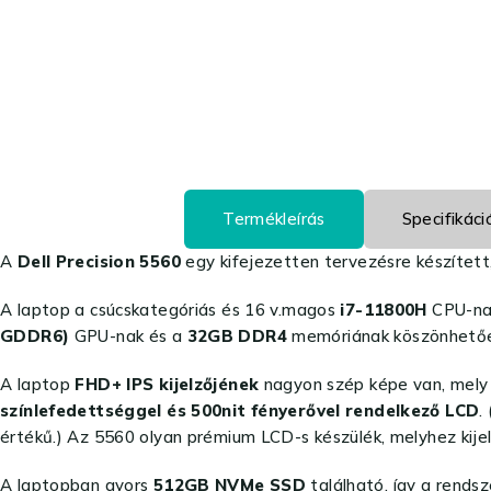
Termékleírás
Specifikáci
A
Dell Precision 5560
egy kifejezetten tervezésre készített
A laptop a csúcskategóriás és 16 v.magos
i7-11800H
CPU-na
GDDR6)
GPU-nak és a
32GB DDR4
memóriának köszönhetően 
A laptop
FHD+ IPS kijelzőjének
nagyon szép képe van, mely n
színlefedettséggel és 500nit fényerővel rendelkező LCD
.
értékű.) Az 5560 olyan prémium LCD-s készülék, melyhez kijel
A laptopban gyors
512GB NVMe SSD
található, így a rends