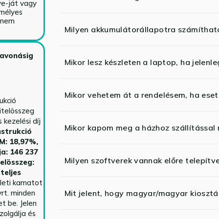
ve-ját vagy
emélyes
y nem
Milyen akkumulátorállapotra számíthat
zavonásig
Mikor lesz készleten a laptop, ha jelenl
Mikor vehetem át a rendelésem, ha esetl
ukció
itelösszeg
kezelési díj
Mikor kapom meg a házhoz szállítással
strukció
HM: 18,97%,
ja: 146 237
Milyen szoftverek vannak előre telepítv
telösszeg:
teljes
yleti kamatot
rt. minden
Mit jelent, hogy magyar/magyar kiosztás
t be. Jelen
zolgálja és