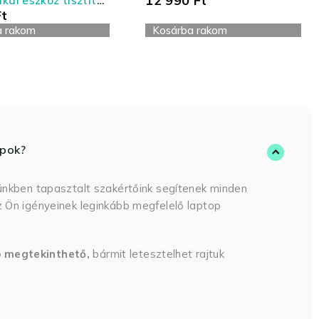
12 990
Ft
ikai eszköz tisztító
Ft
- nagy kiszerelés
a rakom
Kosárba rakom
opok?
ünkben tapasztalt szakértőink segítenek minden
 Ön igényeinek leginkább megfelelő laptop
p megtekinthető,
bármit letesztelhet rajtuk