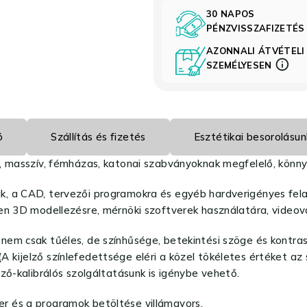
30 NAPOS
PÉNZVISSZAFIZETÉ
AZONNALI ÁTVÉTELI
SZEMÉLYESEN
ó
Szállítás és fizetés
Esztétikai besorolásun
, masszív, fémházas, katonai szabványoknak megfelelő, könnyű
k, a CAD, tervezői programokra és egyéb hardverigényes fel
3D modellezésre, mérnöki szoftverek használatára, videovágá
em csak tűéles, de színhűsége, betekintési szöge és kontrasz
 (A kijelző színlefedettsége eléri a közel tökéletes értéket a
ző-kalibrálós szolgáltatásunk is igénybe vehető.
zer és a programok betöltése villámgyors.