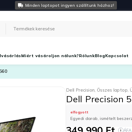
Minden laptopot ingyen szállítunk házhoz!
lvásárlás
Miért vásároljon nálunk?
Rólunk
Blog
Kapcsolat
5560
Dell Precision
,
Összes laptop
,
Dell Precision 
elfogyott
Egyedi darab, ismételt besze
349 990
Ft
ÁFA
i