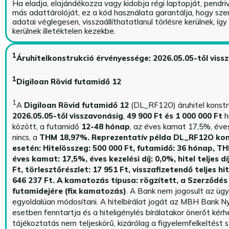
Ha eladja, elajándékozza vagy kidobja régi laptopját, pendri
más adattárolóját, ez a kód használata garantálja, hogy sz
adatai véglegesen, visszaállíthatatlanul törlésre kerülnek, íg
kerülnek illetéktelen kezekbe.
1
Áruhitelkonstrukció érvényessége: 2026.05.05-től viss
1
Digiloan Rövid futamidő 12
1
A
Digiloan Rövid futamidő 12
(DL_RF12O) áruhitel konstr
2026.05.05-től visszavonásig
,
49 900 Ft és 1 000 000 Ft
h
között, a futamidő
12-48 hónap
, az éves kamat 17,5%, éves 
nincs, a
THM 18,97%.
Reprezentatív példa DL_RF12O kon
esetén: Hitelösszeg: 500 000 Ft, futamidő: 36 hónap, T
éves kamat: 17,5%, éves kezelési díj: 0,0%, hitel teljes dí
Ft, törlesztőrészlet: 17 951 Ft, visszafizetendő teljes hi
646 237 Ft.
A kamatozás típusa: rögzített, a Szerződés 
futamidejére (fix kamatozás)
. A Bank nem jogosult az üg
egyoldalúan módosítani. A hitelbírálat jogát az MBH Bank Ny
esetben fenntartja és a hiteligénylés bírálatakor önerőt kérhe
tájékoztatás nem teljeskörű, kizárólag a figyelemfelkeltést s