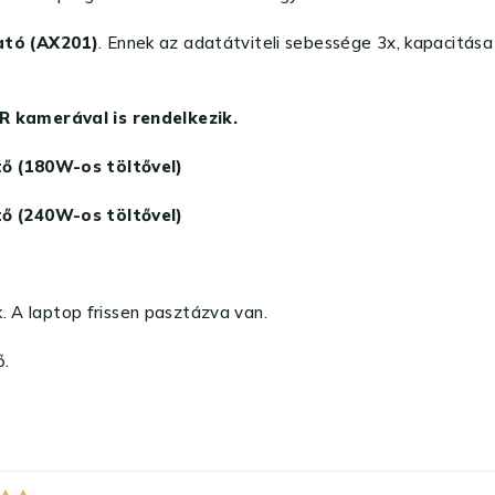
ató (AX201)
. Ennek az adatátviteli sebessége 3x, kapacitás
 kamerával is rendelkezik.
ő (180W-os töltővel)
ő (240W-os töltővel)
. A laptop frissen pasztázva van.
ő.