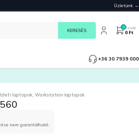
Üzletünk →
0
Kosár
0
Ft
+36 30 7939 000
Üzleti laptopok
,
Workstation laptopok
5560
rzése nem garantálható.