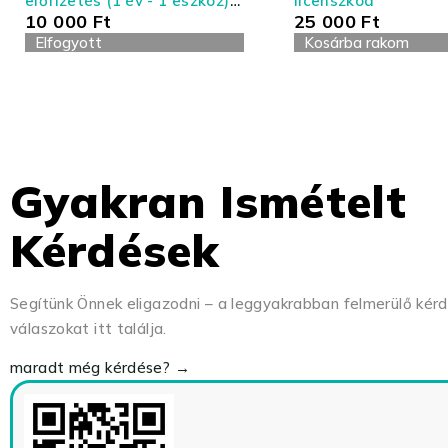
előfizetés (1 év - 1 eszköz) -
licenszkód
10 000
Ft
25 000
Ft
Antivírus és Tűzfal
Elfogyott
Kosárba rakom
Gyakran Ismételt
Kérdések
Segítünk Önnek eligazodni – a leggyakrabban felmerülő kér
válaszokat itt találja.
maradt még kérdése? →