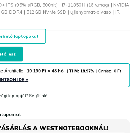
HD+ IPS (95% sRGB, 500nit) | i7-11850H (16 v.mag) | NVIDIA
B DDR4 | 512GB NVMe SSD | ujjlenyomat-olvasó | IR
érhető laptopokat
ető lesz
 Áruhitellel:
10 190 Ft × 48 hó
| THM: 18.97% |
Önrész: 0 Ft
INTSON IDE
»
égi laptopját? Segítünk!
aptopomat
VÁSÁRLÁS A WESTNOTEBOOKNÁL!