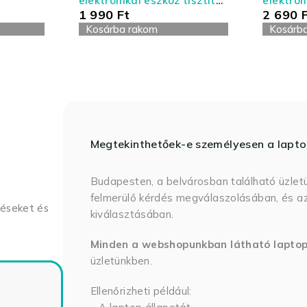
elektronikai eszköz tisztító
elektron
1 990
Ft
2 690
készlet - kis kiszerelés
készlet 
Kosárba rakom
Kosárb
Megtekinthetőek-e személyesen a lapt
Budapesten, a belvárosban található üzlet
felmerülő kérdés megválaszolásában, és az
déseket és
kiválasztásában.
Minden a webshopunkban látható lapto
üzletünkben.
Ellenőrizheti például: