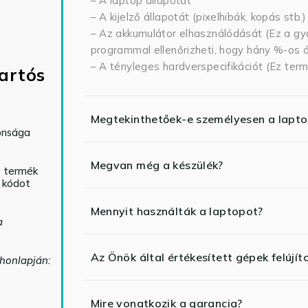
– A laptop állapotát
– A kijelző állapotát (pixelhibák, kopás stb.)
– Az akkumulátor elhasználódását (Ez a gya
programmal ellenőrizheti, hogy hány %-os ál
– A tényleges hardverspecifikációt (Ez term
artós
Megtekinthetőek-e személyesen a lapt
tonsága
Megvan még a készülék?
ó termék
ő kódot
Mennyit használták a laptopot?
a
Az Önök által értékesített gépek felújít
 honlapján:
Mire vonatkozik a garancia?