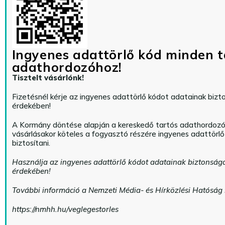
Ingyenes adattörlő kód minden t
adathordozóhoz!
Tisztelt vásárlónk!
Fizetésnél kérje az ingyenes adattörlő kódot adatainak biz
érdekében!
A Kormány döntése alapján a kereskedő tartós adathordoz
vásárlásakor köteles a fogyasztó részére ingyenes adattörl
biztosítani.
Használja az ingyenes adattörlő kódot adatainak biztonság
érdekében!
További információ a Nemzeti Média- és Hírközlési Hatóság
https://nmhh.hu/veglegestorles