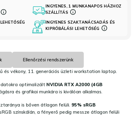
INGYENES, 1 MUNKANAPOS HÁZHOZ
S
SZÁLLÍTÁS
 LEHETŐSÉG
INGYENES SZAKTANÁCSADÁS ÉS
KIPRÓBÁLÁSI LEHETŐSÉG
k
Ellenőrzési rendszerünk
 és vékony, 11. generációs üzleti workstation laptop.
adatokra optimalizált
NVIDIA RTX A2000 (4GB
sra és grafikai munkára is kiválóan alkalmas.
taránya is bőven átlagon felüli.
95% sRGB
z sRGB színskálán, a fényerő pedig messze átlagon felüli