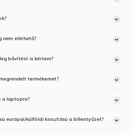
ok?
eg nem elérhető?
eg bővítést is kértem?
 megrendelt termékemet?
e a laptopra?
ú európai/külföldi kiosztású a billentyűzet?