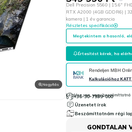
Dell Precision 5560 | 15.6″ F
RTX A2000 (4GB GDDR6) | 32G
kamera | 1 év garancia
Részletes specifikáció
Megtekintem a hasonló, el
Értesítést kérek, ha elérh
Rendeljen MBH Online
Kalkulációhoz
KATT
Nagyítás
Kérdése van, vagy beszámíttatná r
+36-30-7939-000
Üzenetet írok
Beszámíttatnám régi l
GONDTALAN 