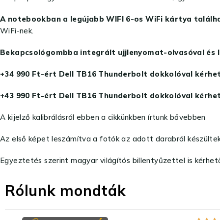
A notebookban a legújabb WIFI 6-os WiFi kártya találh
WiFi-nek.
Bekapcsológombba integrált ujjlenyomat-olvasóval és IR
+34 990 Ft-ért Dell TB16 Thunderbolt dokkolóval kérhet
+43 990 Ft-ért Dell TB16 Thunderbolt dokkolóval kérhet
A kijelző kalibrálásról ebben a cikkünkben írtunk bővebben
Az első képet leszámítva a fotók az adott darabról készültek
Egyeztetés szerint magyar világítós billentyűzettel is kérhet
Rólunk mondták