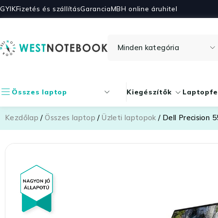
GYIK
Fizetés és szállítás
Garancia
MBH online áruhitel
Összes laptop
Kiegészítők
Laptopfe
Kezdőlap
/
Összes laptop
/
Üzleti laptopok
/ Dell Precision 