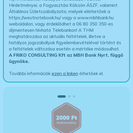
Hirdetményei, a Fogyasztási Kölcsön ÁSZF, valamint
Általános Üzletszabályzata, melyek elérhetőek a
https://westnotebook.hu/
vagy a www.mbhbank.hu
weboldalon, vagy érdeklődhet a 06 80 350 350-es
díjmentesen hívható Telebankon! A THM
meghatározása az aktuális feltételek, illetve a
hatályos jogszabályok figyelembevételével történt és
a feltételek változása esetén a mértéke módosulhat.
A FRIKO CONSULTING Kft az MBH Bank Nyrt. függő
ügynöke
.
További információk
ezen a linken
érhetőek el.