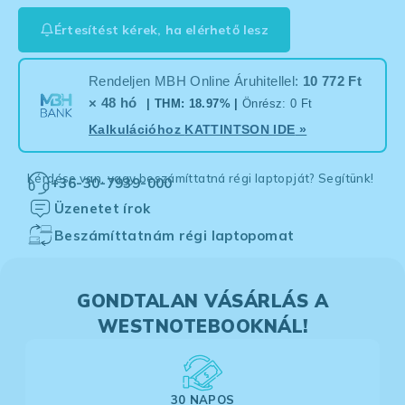
Értesítést kérek, ha elérhető lesz
Rendeljen MBH Online Áruhitellel:
10 772 Ft
× 48 hó
| THM: 18.97% |
Önrész: 0 Ft
Kalkulációhoz
KATTINTSON IDE
»
Kérdése van, vagy beszámíttatná régi laptopját? Segítünk!
+36-30-7939-000
Üzenetet írok
Beszámíttatnám régi laptopomat
GONDTALAN VÁSÁRLÁS A
WESTNOTEBOOKNÁL!
30 NAPOS