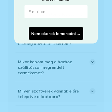
E-mail-cím
Mikor lesz készleten a laptop, ha
jelenleg nem elérhető?
Nem akarok lemaradni →
Mikor vehetem át a rendelésem, ha
esetleg bővítést is kértem?
Mikor kapom meg a házhoz
szállítással megrendelt
termékemet?
Milyen szoftverek vannak előre
telepítve a laptopra?