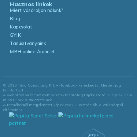
Hasznos linkek
Miért vásároljon nálunk?
Blog
Kapcsolat
GYIK
Tanúsítványaink
MBH online Áruhitel
©
2026
Friko Consulting Kft. – Notebook kereskedés. Minden jog
fenntartva!
A weboldalon feltüntetett adatok kizárólag tájékoztató jellegűek, nem
minősülnek ajánlattételnek.
A termékeknél megjelenített képek csak illusztrációk, a valóságtól
eltérhetnek.
marketplace
partner