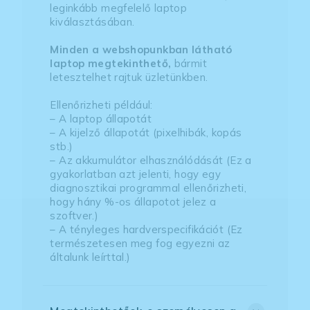
leginkább megfelelő laptop
kiválasztásában.
Minden a webshopunkban látható
laptop megtekinthető,
bármit
letesztelhet rajtuk üzletünkben.
Ellenőrizheti például:
– A laptop állapotát
– A kijelző állapotát (pixelhibák, kopás
stb.)
– Az akkumulátor elhasználódását (Ez a
gyakorlatban azt jelenti, hogy egy
diagnosztikai programmal ellenőrizheti,
hogy hány %-os állapotot jelez a
szoftver.)
– A tényleges hardverspecifikációt (Ez
természetesen meg fog egyezni az
általunk leírttal.)