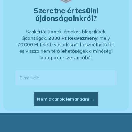
Szeretne értesülni
újdonságainkról?
Szakértői tippek, érdekes blogcikkek,
újdonságok,
2000 Ft kedvezmény,
mely
70.000 Ft feletti vásárlásnál használható fel,
és vissza nem térő lehetőségek a minőségi
laptopok univerzumából.
E-mail-cím
Nem akarok lemaradni →