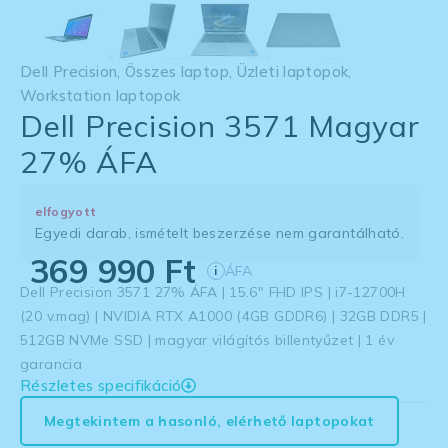
Dell Precision
,
Összes laptop
,
Üzleti laptopok
,
Workstation laptopok
Dell Precision 3571 Magyar
27% ÁFA
elfogyott
Egyedi darab, ismételt beszerzése nem garantálható.
369 990
Ft
ÁFA
i
Dell Precision 3571 27% ÁFA | 15.6″ FHD IPS | i7-12700H
(20 v.mag) | NVIDIA RTX A1000 (4GB GDDR6) | 32GB DDR5 |
512GB NVMe SSD | magyar világítós billentyűzet | 1 év
garancia
Részletes specifikáció
Megtekintem a hasonló, elérhető laptopokat