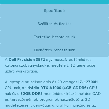
Specifikáció
Szállítás és fizetés
Esztétikai besorolásunk
Ellenőrzési rendszerünk
A
Dell Precision 3571
egy masszív és fémházas,
katonai szabványoknak is megfelelt, 12. generációs
üzleti workstation.
A laptop a brutálisan erős és 20 v.magos
i7-12700H
CPU-nak, az
Nvidia RTX A1000 (4GB GDDR6)
GPU-
nak és a
32GB DDR5
memóriának köszönhetően CAD
és tervező/mérnöki programok használatára, 3D
modellezésre, videovágásra, grafikai munkára és az