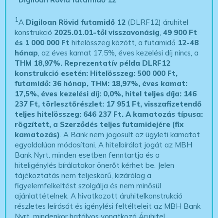
1
A
Digiloan Rövid futamidő 12
(DLRF12) áruhitel
konstrukció
2025.01.01-től visszavonásig
,
49 900 Ft
és 1 000 000 Ft
hitelösszeg között, a futamidő
12-48
hónap
, az éves kamat 17,5%, éves kezelési díj nincs, a
THM 18,97%.
Reprezentatív példa DLRF12
konstrukció esetén: Hitelösszeg: 500 000 Ft,
futamidő: 36 hónap, THM: 18,97%, éves kamat:
17,5%, éves kezelési díj: 0,0%, hitel teljes díja: 146
237 Ft, törlesztőrészlet: 17 951 Ft, visszafizetendő
teljes hitelösszeg: 646 237 Ft.
A kamatozás típusa:
rögzített, a Szerződés teljes futamidejére (fix
kamatozás)
. A Bank nem jogosult az ügyleti kamatot
egyoldalúan módosítani. A hitelbírálat jogát az MBH
Bank Nyrt. minden esetben fenntartja és a
hiteligénylés bírálatakor önerőt kérhet be. Jelen
tájékoztatás nem teljeskörű, kizárólag a
figyelemfelkeltést szolgálja és nem minősül
ajánlattételnek. A hivatkozott áruhitelkonstrukció
részletes leírását és igénylési feltélteleit az MBH Bank
Nyrt. mindenkor hatályos vonatkozó Áruhitel