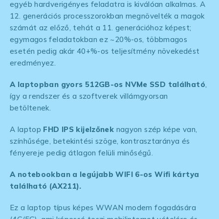
egyéb hardverigényes feladatra is kiválóan alkalmas. A
12. generációs processzorokban megnövelték a magok
számát az előző, tehát a 11. generációhoz képest;
egymagos feladatokban ez ~20%-os, többmagos
esetén pedig akár 40+%-os teljesítmény növekedést
eredményez.
A laptopban gyors 512GB-os NVMe SSD található
,
így a rendszer és a szoftverek villámgyorsan
betöltenek.
A laptop
FHD IPS kijelzőnek
nagyon szép képe van,
színhűsége, betekintési szöge, kontrasztaránya és
fényereje pedig átlagon felüli minőségű.
A notebookban a legújabb WIFI 6-os Wifi kártya
található (AX211).
Ez a laptop típus képes WWAN modem fogadására