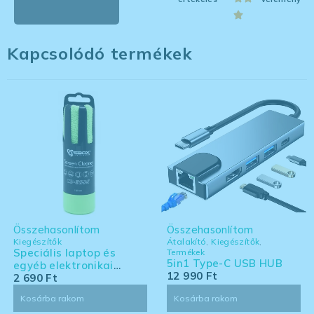
Kapcsolódó termékek
Összehasonlítom
Összehasonlítom
Kiegészítők
Átalakító
,
Kiegészítők
,
Speciális laptop és
Termékek
5in1 Type-C USB HUB
egyéb elektronikai
12 990
Ft
eszköz tisztító készlet -
2 690
Ft
nagy kiszerelés
Kosárba rakom
Kosárba rakom