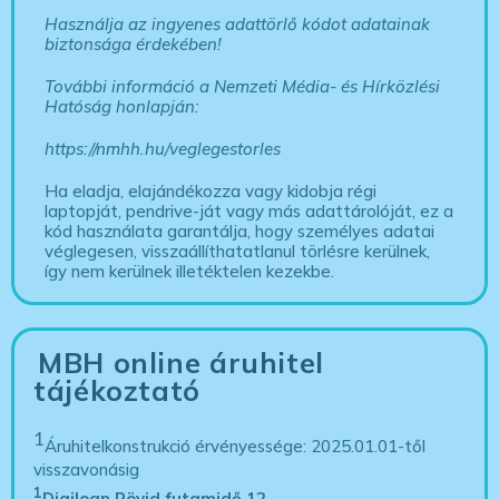
Használja az ingyenes adattörlő kódot adatainak
biztonsága érdekében!
További információ a Nemzeti Média- és Hírközlési
Hatóság honlapján:
https://nmhh.hu/veglegestorles
Ha eladja, elajándékozza vagy kidobja régi
laptopját, pendrive-ját vagy más adattárolóját, ez a
kód használata garantálja, hogy személyes adatai
véglegesen, visszaállíthatatlanul törlésre kerülnek,
így nem kerülnek illetéktelen kezekbe.
MBH online áruhitel
tájékoztató
1
Áruhitelkonstrukció érvényessége: 2025.01.01-től
visszavonásig
1
Digiloan Rövid futamidő 12