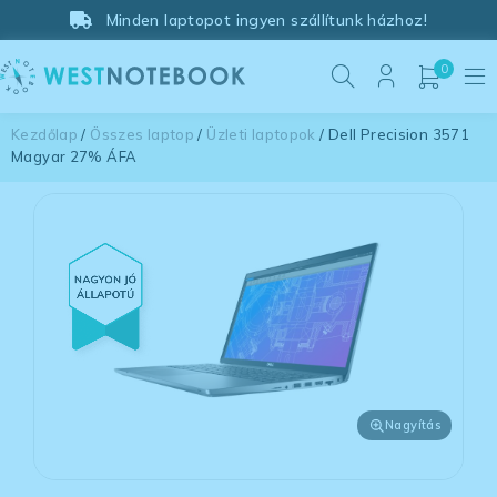
Minden laptopot ingyen szállítunk házhoz!
0
Kezdőlap
/
Összes laptop
/
Üzleti laptopok
/ Dell Precision 3571
Magyar 27% ÁFA
Nagyítás