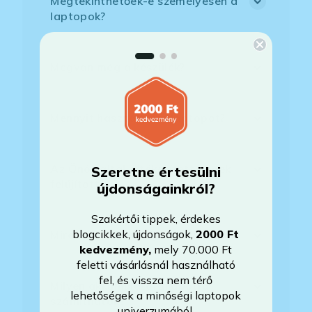
Megtekinthetőek-e személyesen a
laptopok?
Megvan még a készülék?
Mennyit használták a laptopot?
Az Önök által értékesített gépek
Szeretne értesülni
felújítottak?
újdonságainkról?
Szakértői tippek, érdekes
blogcikkek, újdonságok,
2000 Ft
Mire vonatkozik a garancia?
kedvezmény
,
mely 70.000 Ft
feletti vásárlásnál használható
fel, és vissza nem térő
Milyen akkumulátorállapotra
lehetőségek a minőségi laptopok
számíthatok?
univerzumából.