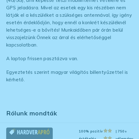
(4G/5G), ami képessé teszi mobilinternet vételére és
GPS jeladásra. Mivel az esetek egy kis részében nem
látják el a készüléket a szükséges antennával, így igény
esetén érdeklődjön, hogy ennél a konkrét készüléknél
lehetséges-e a bővítés! Munkaidőben pár órán belül
visszajelzünk Önnek az árral és elérhetőséggel
kapcsolatban.
A laptop frissen pasztázva van.
Egyeztetés szerint magyar világítós billentyűzettel is
kérhető.
Rólunk mondták
100% pozitív
| 750+
értékelés
vélemény