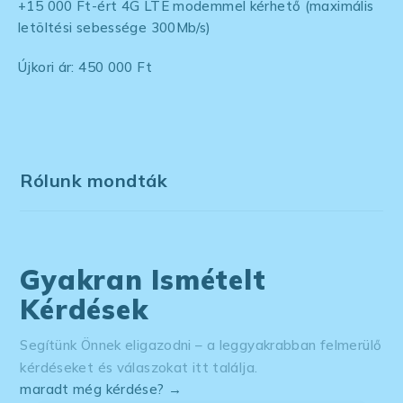
+15 000 Ft-ért 4G LTE modemmel kérhető (maximális
letöltési sebessége 300Mb/s)
Újkori ár: 450 000 Ft
Rólunk mondták
Gyakran Ismételt
Kérdések
Segítünk Önnek eligazodni – a leggyakrabban felmerülő
kérdéseket és válaszokat itt találja.
maradt még kérdése? →