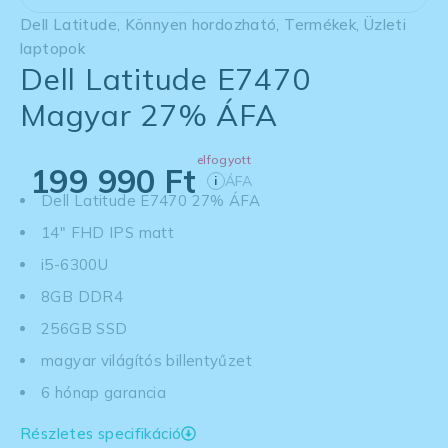
Dell Latitude
,
Könnyen hordozható
,
Termékek
,
Üzleti
laptopok
Dell Latitude E7470
Magyar 27% ÁFA
elfogyott
199 990
Ft
ÁFA
i
Dell Latitude E7470 27% ÁFA
14" FHD IPS matt
i5-6300U
8GB DDR4
256GB SSD
magyar világítós billentyűzet
6 hónap garancia
Részletes specifikáció