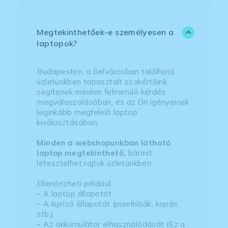
Megtekinthetőek-e személyesen a
laptopok?
Budapesten, a belvárosban található
üzletünkben tapasztalt szakértőink
segítenek minden felmerülő kérdés
megválaszolásában, és az Ön igényeinek
leginkább megfelelő laptop
kiválasztásában.
Minden a webshopunkban látható
laptop megtekinthető,
bármit
letesztelhet rajtuk üzletünkben.
Ellenőrizheti például:
– A laptop állapotát
– A kijelző állapotát (pixelhibák, kopás
stb.)
– Az akkumulátor elhasználódását (Ez a