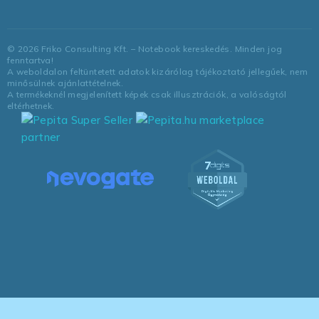
©
2026
Friko Consulting Kft. – Notebook kereskedés. Minden jog
fenntartva!
A weboldalon feltüntetett adatok kizárólag tájékoztató jellegűek, nem
minősülnek ajánlattételnek.
A termékeknél megjelenített képek csak illusztrációk, a valóságtól
eltérhetnek.
marketplace
partner