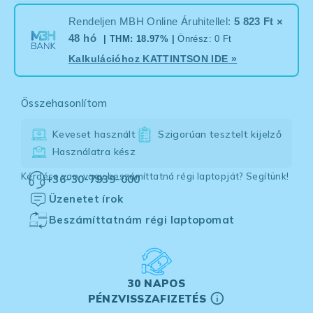
Rendeljen MBH Online Áruhitellel:
5 823 Ft ×
48 hó
| THM: 18.97% |
Önrész: 0 Ft
Kalkulációhoz
KATTINTSON IDE
»
Összehasonlítom
Keveset használt
Szigorúan tesztelt kijelző
Használatra kész
Kérdése van, vagy beszámíttatná régi laptopját? Segítünk!
+36-30-7939-000
Üzenetet írok
Beszámíttatnám régi laptopomat
30 NAPOS
PÉNZVISSZAFIZETÉS