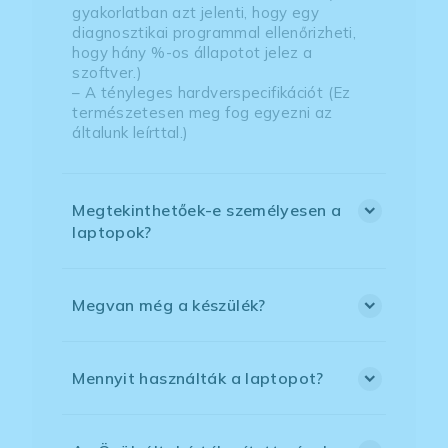
gyakorlatban azt jelenti, hogy egy
diagnosztikai programmal ellenőrizheti,
hogy hány %-os állapotot jelez a
szoftver.)
– A tényleges hardverspecifikációt (Ez
természetesen meg fog egyezni az
általunk leírttal.)
Megtekinthetőek-e személyesen a
laptopok?
Megvan még a készülék?
Mennyit használták a laptopot?