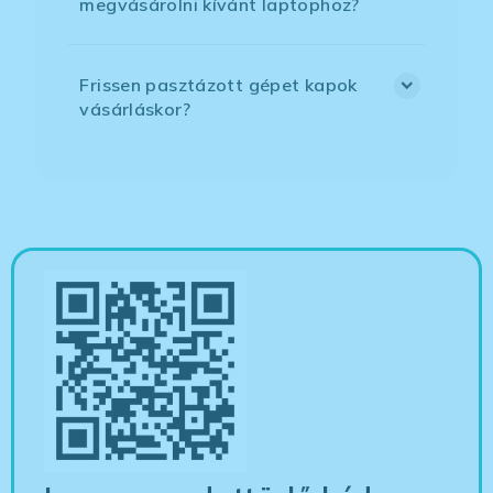
megvásárolni kívánt laptophoz?
Frissen pasztázott gépet kapok
vásárláskor?