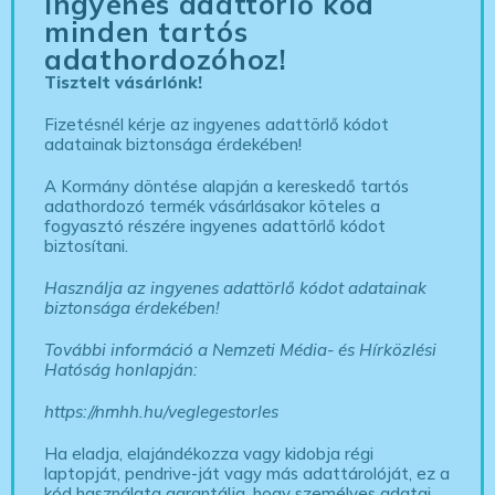
Ingyenes adattörlő kód
minden tartós
adathordozóhoz!
Tisztelt vásárlónk!
Fizetésnél kérje az ingyenes adattörlő kódot
adatainak biztonsága érdekében!
A Kormány döntése alapján a kereskedő tartós
adathordozó termék vásárlásakor köteles a
fogyasztó részére ingyenes adattörlő kódot
biztosítani.
Használja az ingyenes adattörlő kódot adatainak
biztonsága érdekében!
További információ a Nemzeti Média- és Hírközlési
Hatóság honlapján:
https://nmhh.hu/veglegestorles
Ha eladja, elajándékozza vagy kidobja régi
laptopját, pendrive-ját vagy más adattárolóját, ez a
kód használata garantálja, hogy személyes adatai