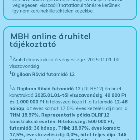
véglegesen, visszaállíthatatlanul törlésre kerülnek,
így nem kerülnek illetéktelen kezekbe.
MBH online áruhitel
tájékoztató
1
Áruhitelkonstrukció érvényessége: 2025.01.01-től
visszavonásig
1
Digiloan Rövid futamidő 12
1
A
Digiloan Rövid futamidő 12
(DLRF12) áruhitel
konstrukció
2025.01.01-től visszavonásig
,
49 900 Ft
és 1 000 000 Ft
hitelösszeg között, a futamidő
12-48
hónap
, az éves kamat 17,5%, éves kezelési díj nincs, a
THM 18,97%.
Reprezentatív példa DLRF12
konstrukció esetén: Hitelösszeg: 500 000 Ft,
futamidő: 36 hónap, THM: 18,97%, éves kamat:
17,5%, éves kezelési díj: 0,0%, hitel teljes díja: 146