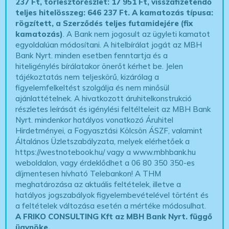
237 Ft, törlesztőrészlet: 17 951 Ft, visszafizetendő
teljes hitelösszeg: 646 237 Ft.
A kamatozás típusa:
rögzített, a Szerződés teljes futamidejére (fix
kamatozás)
. A Bank nem jogosult az ügyleti kamatot
egyoldalúan módosítani. A hitelbírálat jogát az MBH
Bank Nyrt. minden esetben fenntartja és a
hiteligénylés bírálatakor önerőt kérhet be. Jelen
tájékoztatás nem teljeskörű, kizárólag a
figyelemfelkeltést szolgálja és nem minősül
ajánlattételnek. A hivatkozott áruhitelkonstrukció
részletes leírását és igénylési feltélteleit az MBH Bank
Nyrt. mindenkor hatályos vonatkozó Áruhitel
Hirdetményei, a Fogyasztási Kölcsön ÁSZF, valamint
Általános Üzletszabályzata, melyek elérhetőek a
https://westnotebook.hu/
vagy a www.mbhbank.hu
weboldalon, vagy érdeklődhet a 06 80 350 350-es
díjmentesen hívható Telebankon! A THM
meghatározása az aktuális feltételek, illetve a
hatályos jogszabályok figyelembevételével történt és
a feltételek változása esetén a mértéke módosulhat.
A FRIKO CONSULTING Kft az MBH Bank Nyrt. függő
ügynöke
.