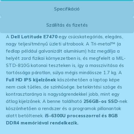
Specifikáció
Szállítás és fizetés
A
Dell Latitude E7470
egy csúcskategóriás, elegáns,
nagy teljesítményű üzleti ultrabook. A Tri-metal™ (a
fedlap például galvanizált alumínium) ház megállja a
helyét zord fizikai környezetben is, és megfelelt a MIL-
STD-810G katonai teszteken is, így a masszivitása és
tartóssága páratlan, súlya mégis mindössze 1.7 kg. A
Full HD IPS kijelzőnek
köszönhetően a laptop képe
nem csak tűéles, de színhűsége. betekintési szöge és
kontrasztaránya is nagyságrendekkel jobb, mint egy
átlag kijelzőnek. A benne található
256GB-os SSD
-nek
köszönhetően a rendszer és a programok pillanantok
alatt betöltenek.
i5-6300U processzorral és 8GB
DDR4 memóriával rendelkezik.