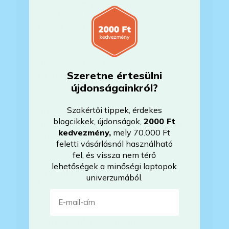
Mikor kapom meg a házhoz
szállítással megrendelt
termékemet?
Milyen szoftverek vannak előre
Szeretne értesülni
telepítve a laptopra?
újdonságainkról?
Szakértői tippek, érdekes
Mit jelent, hogy magyar/magyar
blogcikkek, újdonságok,
2000 Ft
kiosztású európai/külföldi kiosztású
kedvezmény
,
mely 70.000 Ft
a billentyűzet?
feletti vásárlásnál használható
fel, és vissza nem térő
lehetőségek a minőségi laptopok
Bankkártyával tudok Önöknél
univerzumából.
fizetni?
E-mail-cím
Hogyan tudom megrendelni a