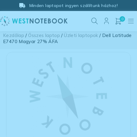
Minden laptopot ingyen szállítunk házhoz!
0
Kezdőlap
/
Összes laptop
/
Üzleti laptopok
/ Dell Latitude
E7470 Magyar 27% ÁFA