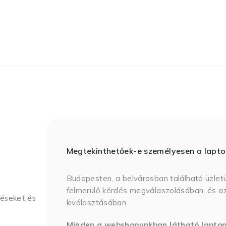
Megtekinthetőek-e személyesen a lapt
Budapesten, a belvárosban található üzlet
felmerülő kérdés megválaszolásában, és az
déseket és
kiválasztásában.
Minden a webshopunkban látható lapto