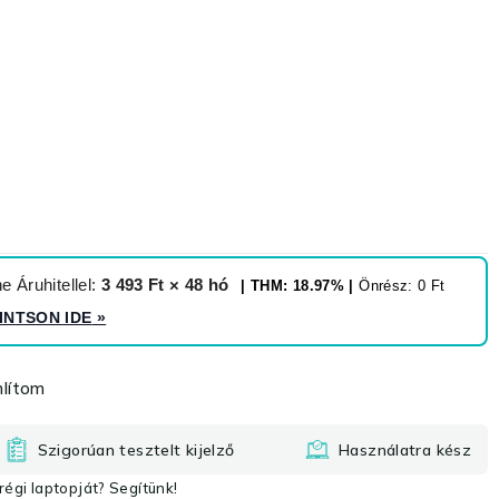
 Áruhitellel:
3 493 Ft × 48 hó
| THM: 18.97% |
Önrész: 0 Ft
INTSON IDE
»
lítom
Szigorúan tesztelt kijelző
Használatra kész
égi laptopját? Segítünk!