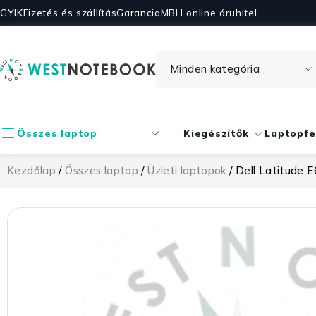
GYIK
Fizetés és szállítás
Garancia
MBH online áruhitel
Összes laptop
Kiegészítők
Laptopfe
Kezdőlap
/
Összes laptop
/
Üzleti laptopok
/ Dell Latitude 