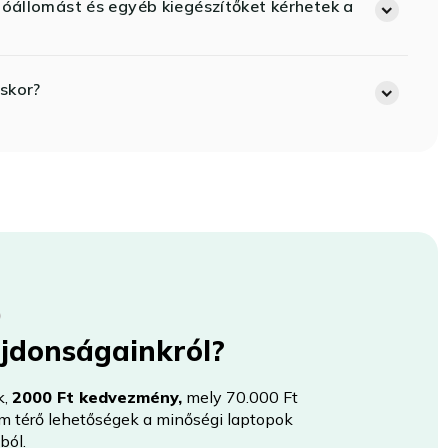
lóállomást és egyéb kiegészítőket kérhetek a
skor?
újdonságainkról?
k,
2000 Ft kedvezmény,
mely 70.000 Ft
nem térő lehetőségek a minőségi laptopok
ból.