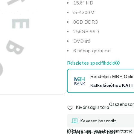
15.6" HD
i5-4300M
8GB DDR3
256GB SSD
DVD író
6 hónap garancia
Részletes specifikáció
Rendeljen MBH Online
Kalkulációhoz
KATT
Összehason
Kívánságlistára
Keveset használt
Kérdése van, vagy beszámíttatná r
+36-30-7939-000