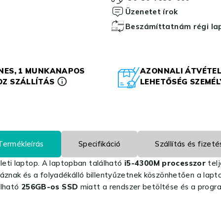
Üzenetet írok
Beszámíttatnám régi l
NES, 1 MUNKANAPOS
AZONNALI ÁTVÉTEL
Z SZÁLLÍTÁS
LEHETŐSÉG SZEMÉ
Termékleírás
Specifikáció
Szállítás és fizeté
leti laptop. A laptopban található
i5-4300M processzor
telj
mháznak és a folyadékálló billentyűzetnek köszönhetően a lapto
álható
256GB-os SSD
miatt a rendszer betöltése és a progr