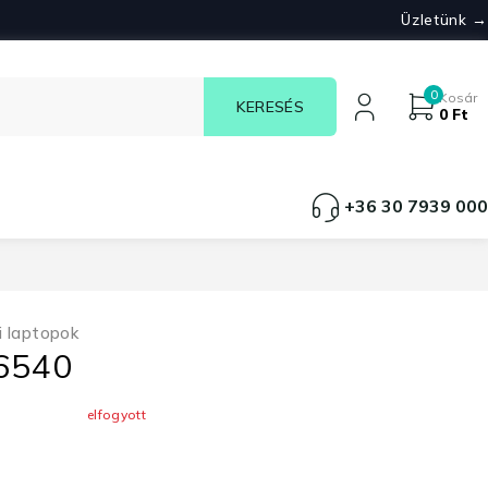
Üzletünk →
0
Kosár
0
Ft
+36 30 7939 000
i laptopok
E6540
elfogyott