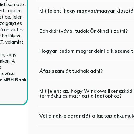
yleti kamatot
rt. minden
Mit jelent, hogy magyar/magyar kiosztás
t be. Jelen
zolgálja és
ió részletes
Bankkártyával tudok Önöknél fizetni?
r hatályos
F, valamint
Hogyan tudom megrendelni a kiszemelt
n, vagy
nkon! A
s
Áfás számlát tudnak adni?
ltozása
az MBH Bank
Mit jelent az, hogy Windows licenszk
termékkulcs matricát a laptophoz?
Vállalnak-e garanciát a laptop akkumul