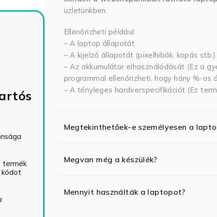
üzletünkben.
Ellenőrizheti például:
– A laptop állapotát
– A kijelző állapotát (pixelhibák, kopás stb.)
– Az akkumulátor elhasználódását (Ez a gya
programmal ellenőrizheti, hogy hány %-os ál
– A tényleges hardverspecifikációt (Ez term
artós
Megtekinthetőek-e személyesen a lapt
tonsága
Megvan még a készülék?
ó termék
ő kódot
Mennyit használták a laptopot?
a