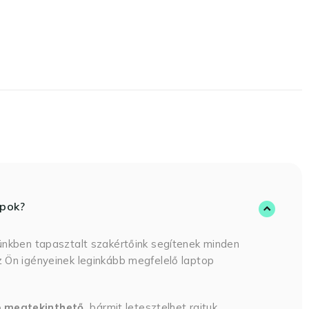
opok?
ünkben tapasztalt szakértőink segítenek minden
 Ön igényeinek leginkább megfelelő laptop
p megtekinthető,
bármit letesztelhet rajtuk