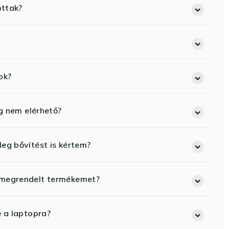
ottak?
ok?
eg nem elérhető?
eg bővítést is kértem?
 megrendelt termékemet?
e a laptopra?