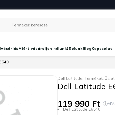
lvásárlás
Miért vásároljon nálunk?
Rólunk
Blog
Kapcsolat
E6540
Dell Latitude
,
Termékek
,
Üzlet
Dell Latitude 
119 990
Ft
ÁFA
i
Dell Latitude E6540