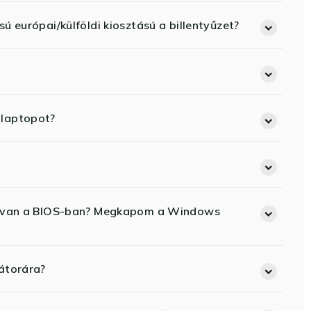
ú európai/külföldi kiosztású a billentyűzet?
 laptopot?
ód van a BIOS-ban? Megkapom a Windows
átorára?