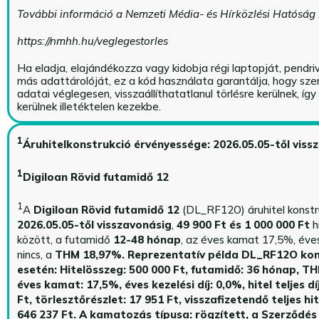
További információ a Nemzeti Média- és Hírközlési Hatóság
https://nmhh.hu/veglegestorles
Ha eladja, elajándékozza vagy kidobja régi laptopját, pendri
más adattárolóját, ez a kód használata garantálja, hogy sz
adatai véglegesen, visszaállíthatatlanul törlésre kerülnek, íg
kerülnek illetéktelen kezekbe.
1
Áruhitelkonstrukció érvényessége: 2026.05.05-től viss
1
Digiloan Rövid futamidő 12
1
A
Digiloan Rövid futamidő 12
(DL_RF12O) áruhitel konstr
2026.05.05-től visszavonásig
,
49 900 Ft és 1 000 000 Ft
h
között, a futamidő
12-48 hónap
, az éves kamat 17,5%, éves 
nincs, a
THM 18,97%.
Reprezentatív példa DL_RF12O kon
esetén: Hitelösszeg: 500 000 Ft, futamidő: 36 hónap, T
éves kamat: 17,5%, éves kezelési díj: 0,0%, hitel teljes dí
Ft, törlesztőrészlet: 17 951 Ft, visszafizetendő teljes hi
646 237 Ft.
A kamatozás típusa: rögzített, a Szerződés 