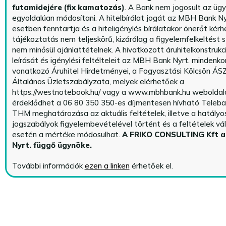
futamidejére (fix kamatozás)
. A Bank nem jogosult az üg
egyoldalúan módosítani. A hitelbírálat jogát az MBH Bank Ny
esetben fenntartja és a hiteligénylés bírálatakor önerőt kérhe
tájékoztatás nem teljeskörű, kizárólag a figyelemfelkeltést s
nem minősül ajánlattételnek. A hivatkozott áruhitelkonstrukc
leírását és igénylési feltélteleit az MBH Bank Nyrt. mindenko
vonatkozó Áruhitel Hirdetményei, a Fogyasztási Kölcsön ÁSZ
Általános Üzletszabályzata, melyek elérhetőek a
https://westnotebook.hu/
vagy a www.mbhbank.hu weboldalo
érdeklődhet a 06 80 350 350-es díjmentesen hívható Teleba
THM meghatározása az aktuális feltételek, illetve a hatályo
jogszabályok figyelembevételével történt és a feltételek vá
esetén a mértéke módosulhat.
A FRIKO CONSULTING Kft 
Nyrt. függő ügynöke
.
További információk
ezen a linken
érhetőek el.