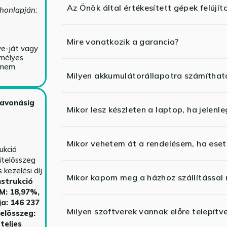
Az Önök által értékesített gépek felújít
 honlapján:
Mire vonatkozik a garancia?
ve-ját vagy
emélyes
y nem
Milyen akkumulátorállapotra számíthat
zavonásig
Mikor lesz készleten a laptop, ha jelenl
Mikor vehetem át a rendelésem, ha esetl
ukció
itelösszeg
kezelési díj
Mikor kapom meg a házhoz szállítással
strukció
HM: 18,97%,
ja: 146 237
Milyen szoftverek vannak előre telepítv
telösszeg:
teljes