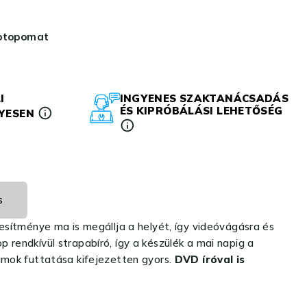
aptopomat
I
INGYENES SZAKTANÁCSADÁS
ÉS KIPRÓBÁLÁSI LEHETŐSÉG
LYESEN
s
esítménye ma is megállja a helyét, így videóvágásra és
p rendkívül strapabíró, így a készülék a mai napig a
amok futtatása kifejezetten gyors.
DVD íróval is