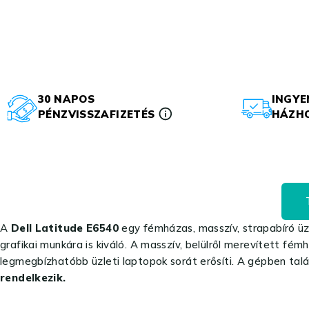
30 NAPOS
INGYE
PÉNZVISSZAFIZETÉS
HÁZHO
A
Dell Latitude E6540
egy fémházas, masszív, strapabíró üz
grafikai munkára is kiváló. A masszív, belülről merevített fé
legmegbízhatóbb üzleti laptopok sorát erősíti. A gépben tal
rendelkezik.