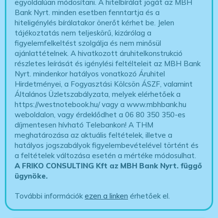
egyoldalúan módosítani. A hitelbírálat jogát az MBH
Bank Nyrt. minden esetben fenntartja és a
hiteligénylés bírálatakor önerőt kérhet be. Jelen
tájékoztatás nem teljeskörű, kizárólag a
figyelemfelkeltést szolgálja és nem minősül
ajánlattételnek. A hivatkozott áruhitelkonstrukció
részletes leírását és igénylési feltélteleit az MBH Bank
Nyrt. mindenkor hatályos vonatkozó Áruhitel
Hirdetményei, a Fogyasztási Kölcsön ÁSZF, valamint
Általános Üzletszabályzata, melyek elérhetőek a
https://westnotebook.hu/
vagy a www.mbhbank.hu
weboldalon, vagy érdeklődhet a 06 80 350 350-es
díjmentesen hívható Telebankon! A THM
meghatározása az aktuális feltételek, illetve a
hatályos jogszabályok figyelembevételével történt és
a feltételek változása esetén a mértéke módosulhat.
A FRIKO CONSULTING Kft az MBH Bank Nyrt. függő
ügynöke
.
További információk
ezen a linken
érhetőek el.