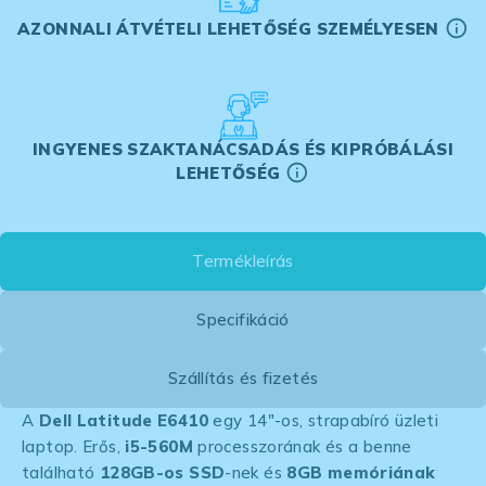
AZONNALI ÁTVÉTELI LEHETŐSÉG SZEMÉLYESEN
INGYENES SZAKTANÁCSADÁS ÉS KIPRÓBÁLÁSI
LEHETŐSÉG
Termékleírás
Specifikáció
Szállítás és fizetés
A
Dell Latitude E6410
egy 14″-os, strapabíró üzleti
laptop. Erős,
i5-560M
processzorának és a benne
található
128GB-os SSD
-nek és
8GB memóriának