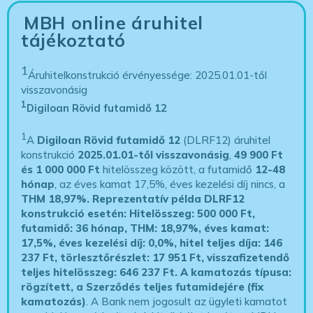
MBH online áruhitel
tájékoztató
1
Áruhitelkonstrukció érvényessége: 2025.01.01-től
visszavonásig
1
Digiloan Rövid futamidő 12
1
A
Digiloan Rövid futamidő 12
(DLRF12) áruhitel
konstrukció
2025.01.01-től visszavonásig
,
49 900 Ft
és 1 000 000 Ft
hitelösszeg között, a futamidő
12-48
hónap
, az éves kamat 17,5%, éves kezelési díj nincs, a
THM 18,97%.
Reprezentatív példa DLRF12
konstrukció esetén: Hitelösszeg: 500 000 Ft,
futamidő: 36 hónap, THM: 18,97%, éves kamat:
17,5%, éves kezelési díj: 0,0%, hitel teljes díja: 146
237 Ft, törlesztőrészlet: 17 951 Ft, visszafizetendő
teljes hitelösszeg: 646 237 Ft.
A kamatozás típusa:
rögzített, a Szerződés teljes futamidejére (fix
kamatozás)
. A Bank nem jogosult az ügyleti kamatot