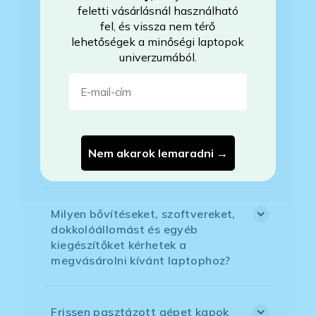
feletti vásárlásnál használható
fel, és vissza nem térő
lehetőségek a minőségi laptopok
Mit jelent az, hogy Windows
univerzumából.
licenszkód van a BIOS-ban?
E-mail-cím
Megkapom a Windows termékkulcs
matricát a laptophoz?
Vállalnak-e garanciát a laptop
Nem akarok lemaradni →
akkumulátorára?
Milyen bővítéseket, szoftvereket,
dokkolóállomást és egyéb
kiegészítőket kérhetek a
megvásárolni kívánt laptophoz?
Frissen pasztázott gépet kapok