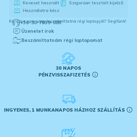
Keveset használt
Szigorúan tesztelt kijelző
Használatra kész
Kérdése van, vagy beszámíttatná régi laptopját? Segítünk!
+36-30-7939-000
Üzenetet írok
Beszámíttatnám régi laptopomat
30 NAPOS
PÉNZVISSZAFIZETÉS
INGYENES, 1 MUNKANAPOS HÁZHOZ SZÁLLÍTÁS