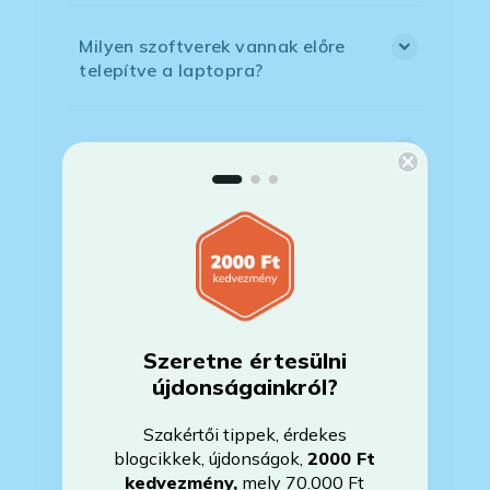
Milyen szoftverek vannak előre
telepítve a laptopra?
Mit jelent, hogy magyar/magyar
kiosztású európai/külföldi kiosztású
a billentyűzet?
Bankkártyával tudok Önöknél
fizetni?
Szeretne értesülni
Hogyan tudom megrendelni a
újdonságainkról?
kiszemelt laptopot?
Szakértői tippek, érdekes
blogcikkek, újdonságok,
2000 Ft
kedvezmény
,
mely 70.000 Ft
Áfás számlát tudnak adni?