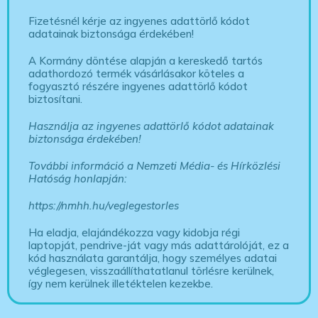
Fizetésnél kérje az ingyenes adattörlő kódot
adatainak biztonsága érdekében!
A Kormány döntése alapján a kereskedő tartós
adathordozó termék vásárlásakor köteles a
fogyasztó részére ingyenes adattörlő kódot
biztosítani.
Használja az ingyenes adattörlő kódot adatainak
biztonsága érdekében!
További információ a Nemzeti Média- és Hírközlési
Hatóság honlapján:
https://nmhh.hu/veglegestorles
Ha eladja, elajándékozza vagy kidobja régi
laptopját, pendrive-ját vagy más adattárolóját, ez a
kód használata garantálja, hogy személyes adatai
véglegesen, visszaállíthatatlanul törlésre kerülnek,
így nem kerülnek illetéktelen kezekbe.