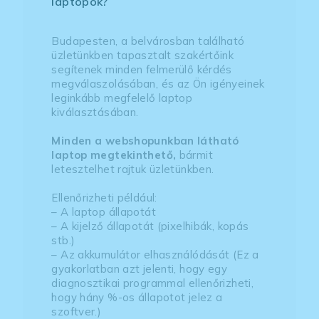
laptopok?
Budapesten, a belvárosban található
üzletünkben tapasztalt szakértőink
segítenek minden felmerülő kérdés
megválaszolásában, és az Ön igényeinek
leginkább megfelelő laptop
kiválasztásában.
Minden a webshopunkban látható
laptop megtekinthető,
bármit
letesztelhet rajtuk üzletünkben.
Ellenőrizheti például:
– A laptop állapotát
– A kijelző állapotát (pixelhibák, kopás
stb.)
– Az akkumulátor elhasználódását (Ez a
gyakorlatban azt jelenti, hogy egy
diagnosztikai programmal ellenőrizheti,
hogy hány %-os állapotot jelez a
szoftver.)