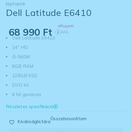
laptopok
Dell Latitude E6410
elfogyott
68 990
Ft
ÁFA
i
Dell Latitude E6410
14" HD
i5-560M
8GB RAM
128GB SSD
DVD író
6 hó garancia
Részletes specifikáció
Összehasonlítom
Kívánságlistára