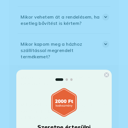
Mikor vehetem át a rendelésem, ha
esetleg bővítést is kértem?
Mikor kapom meg a házhoz
szállítással megrendelt
termékemet?
Milyen szoftverek vannak előre
telepítve a laptopra?
Mit jelent, hogy magyar/magyar
kiosztású európai/külföldi kiosztású
a billentyűzet?
Szeretne értesülni