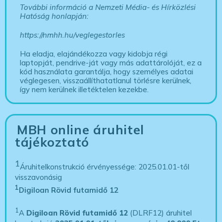
További információ a Nemzeti Média- és Hírközlési
Hatóság honlapján:
https://nmhh.hu/veglegestorles
Ha eladja, elajándékozza vagy kidobja régi
laptopját, pendrive-ját vagy más adattárolóját, ez a
kód használata garantálja, hogy személyes adatai
véglegesen, visszaállíthatatlanul törlésre kerülnek,
így nem kerülnek illetéktelen kezekbe.
MBH online áruhitel
tájékoztató
1
Áruhitelkonstrukció érvényessége: 2025.01.01-től
visszavonásig
1
Digiloan Rövid futamidő 12
1
A
Digiloan Rövid futamidő 12
(DLRF12) áruhitel