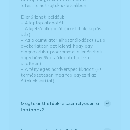
letesztelhet rajtuk üzletünkben.
Ellenőrizheti például:
– A laptop állapotát
– A kijelző állapotát (pixelhibák, kopás
stb.)
– Az akkumulátor elhasználódását (Ez a
gyakorlatban azt jelenti, hogy egy
diagnosztikai programmal ellenőrizheti,
hogy hány %-os állapotot jelez a
szoftver.)
– A tényleges hardverspecifikációt (Ez
természetesen meg fog egyezni az
általunk leírttal.)
Megtekinthetőek-e személyesen a
laptopok?