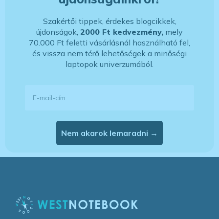
Szakértői tippek, érdekes blogcikkek,
újdonságok,
2000 Ft kedvezmény,
mely
70.000 Ft feletti vásárlásnál használható fel,
és vissza nem térő lehetőségek a minőségi
laptopok univerzumából.
E-mail-cím
Nem akarok lemaradni →