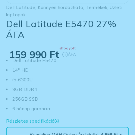
Dell Latitude
,
Könnyen hordozható
,
Termékek
,
Üzleti
laptopok
Dell Latitude E5470 27%
ÁFA
elfogyott
159 990
Ft
ÁFA
i
Dell Latitude E5470
14" HD
i5-6300U
8GB DDR4
256GB SSD
6 hónap garancia
Részletes specifikáció
Rendeljen MBH Online Áruhitellel:
4 658 Ft ×