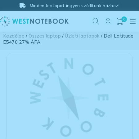
Minden laptopot ingyen szállítunk házhoz!
0
Kezdőlap
/
Összes laptop
/
Üzleti laptopok
/ Dell Latitude
E5470 27% ÁFA