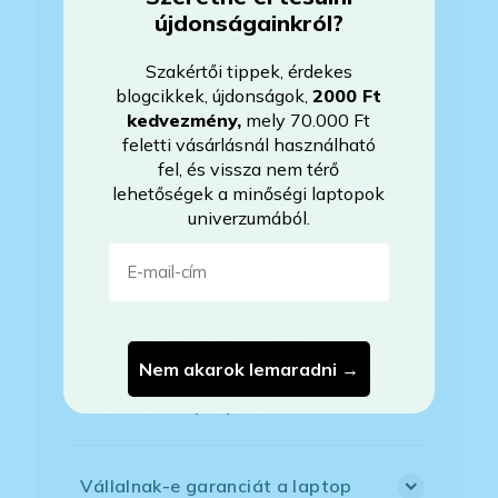
újdonságainkról?
Bankkártyával tudok Önöknél
fizetni?
Szakértői tippek, érdekes
blogcikkek, újdonságok,
2000 Ft
kedvezmény
,
mely 70.000 Ft
feletti vásárlásnál használható
Hogyan tudom megrendelni a
fel, és vissza nem térő
kiszemelt laptopot?
lehetőségek a minőségi laptopok
univerzumából.
Áfás számlát tudnak adni?
E-mail-cím
Mit jelent az, hogy Windows
licenszkód van a BIOS-ban?
Nem akarok lemaradni →
Megkapom a Windows termékkulcs
matricát a laptophoz?
Vállalnak-e garanciát a laptop