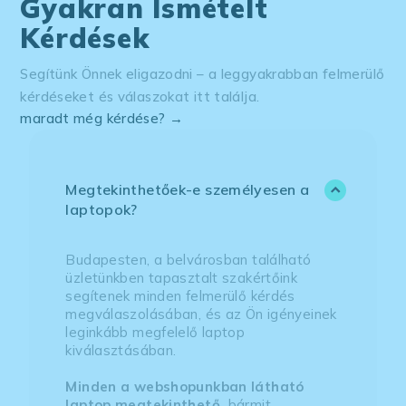
Gyakran Ismételt
Kérdések
Segítünk Önnek eligazodni – a leggyakrabban felmerülő
kérdéseket és válaszokat itt találja.
maradt még kérdése? →
Megtekinthetőek-e személyesen a
laptopok?
Budapesten, a belvárosban található
üzletünkben tapasztalt szakértőink
segítenek minden felmerülő kérdés
megválaszolásában, és az Ön igényeinek
leginkább megfelelő laptop
kiválasztásában.
Minden a webshopunkban látható
laptop megtekinthető,
bármit