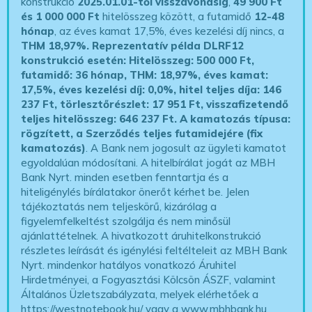
konstrukció
2025.01.01-től visszavonásig
,
49 900 Ft
és 1 000 000 Ft
hitelösszeg között, a futamidő
12-48
hónap
, az éves kamat 17,5%, éves kezelési díj nincs, a
THM 18,97%.
Reprezentatív példa DLRF12
konstrukció esetén: Hitelösszeg: 500 000 Ft,
futamidő: 36 hónap, THM: 18,97%, éves kamat:
17,5%, éves kezelési díj: 0,0%, hitel teljes díja: 146
237 Ft, törlesztőrészlet: 17 951 Ft, visszafizetendő
teljes hitelösszeg: 646 237 Ft.
A kamatozás típusa:
rögzített, a Szerződés teljes futamidejére (fix
kamatozás)
. A Bank nem jogosult az ügyleti kamatot
egyoldalúan módosítani. A hitelbírálat jogát az MBH
Bank Nyrt. minden esetben fenntartja és a
hiteligénylés bírálatakor önerőt kérhet be. Jelen
tájékoztatás nem teljeskörű, kizárólag a
figyelemfelkeltést szolgálja és nem minősül
ajánlattételnek. A hivatkozott áruhitelkonstrukció
részletes leírását és igénylési feltélteleit az MBH Bank
Nyrt. mindenkor hatályos vonatkozó Áruhitel
Hirdetményei, a Fogyasztási Kölcsön ÁSZF, valamint
Általános Üzletszabályzata, melyek elérhetőek a
https://westnotebook.hu/
vagy a www.mbhbank.hu