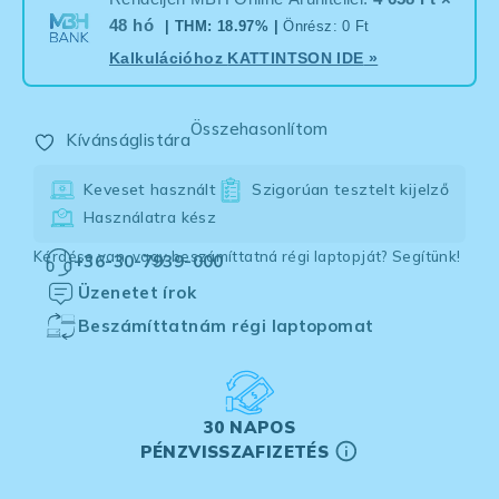
48 hó
| THM: 18.97% |
Önrész: 0 Ft
Kalkulációhoz
KATTINTSON IDE
»
Összehasonlítom
Kívánságlistára
Keveset használt
Szigorúan tesztelt kijelző
Használatra kész
Kérdése van, vagy beszámíttatná régi laptopját? Segítünk!
+36-30-7939-000
Üzenetet írok
Beszámíttatnám régi laptopomat
30 NAPOS
PÉNZVISSZAFIZETÉS