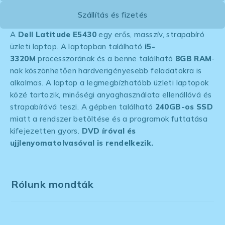
Szállítás és fizetés
A
Dell Latitude E5430
egy erős, masszív, strapabíró
üzleti laptop. A laptopban található
i5-
3320M
processzorának és a benne található
8GB RAM
-
nak köszönhetően hardverigényesebb feladatokra is
alkalmas. A laptop a legmegbízhatóbb üzleti laptopok
közé tartozik, minőségi anyaghasználata ellenállóvá és
strapabíróvá teszi. A gépben található
240GB-os SSD
miatt a rendszer betöltése és a programok futtatása
kifejezetten gyors.
DVD íróval és
ujjlenyomatolvasóval is rendelkezik.
Rólunk mondták