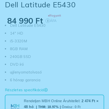
Dell Latitude E5430
elfogyott
84 990
Ft
ÁFA
i
Dell Latitude E5430
14" HD
i5-3320M
8GB RAM
240GB SSD
DVD író
ujjlenyomatolvasó
6 hónap garancia
Részletes specifikáció
Rendeljen MBH Online Áruhitellel:
2 474 Ft ×
48 hó
| THM: 18.97% |
Önrész: 0 Ft