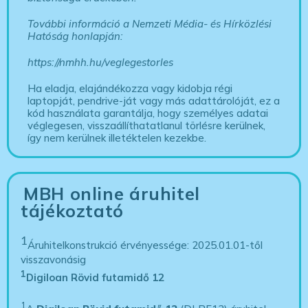
További információ a Nemzeti Média- és Hírközlési
Hatóság honlapján:
https://nmhh.hu/veglegestorles
Ha eladja, elajándékozza vagy kidobja régi
laptopját, pendrive-ját vagy más adattárolóját, ez a
kód használata garantálja, hogy személyes adatai
véglegesen, visszaállíthatatlanul törlésre kerülnek,
így nem kerülnek illetéktelen kezekbe.
MBH online áruhitel
tájékoztató
1
Áruhitelkonstrukció érvényessége: 2025.01.01-től
visszavonásig
1
Digiloan Rövid futamidő 12
1