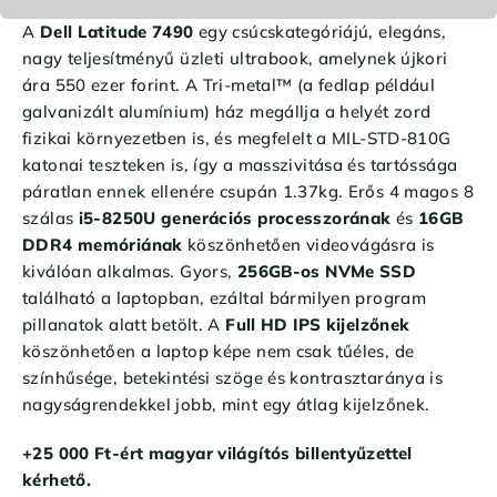
A
Dell Latitude 7490
egy csúcskategóriájú, elegáns,
nagy teljesítményű üzleti ultrabook, amelynek újkori
ára 550 ezer forint. A Tri-metal™ (a fedlap például
galvanizált alumínium) ház megállja a helyét zord
fizikai környezetben is, és megfelelt a MIL-STD-810G
katonai teszteken is, így a masszivitása és tartóssága
páratlan ennek ellenére csupán 1.37kg. Erős 4 magos 8
szálas
i5-8250U generációs processzorának
és
16GB
DDR4 memóriának
köszönhetően videovágásra is
kiválóan alkalmas. Gyors,
256GB-os NVMe SSD
található a laptopban, ezáltal bármilyen program
pillanatok alatt betölt. A
Full HD IPS kijelzőnek
köszönhetően a laptop képe nem csak tűéles, de
színhűsége, betekintési szöge és kontrasztaránya is
nagyságrendekkel jobb, mint egy átlag kijelzőnek.
+25 000 Ft-ért magyar világítós billentyűzettel
kérhető.