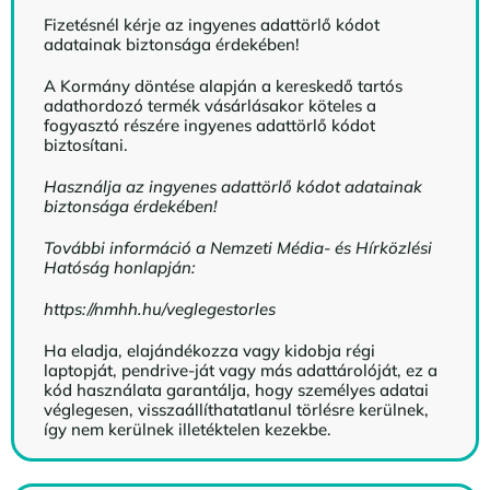
Fizetésnél kérje az ingyenes adattörlő kódot
adatainak biztonsága érdekében!
A Kormány döntése alapján a kereskedő tartós
adathordozó termék vásárlásakor köteles a
fogyasztó részére ingyenes adattörlő kódot
biztosítani.
Használja az ingyenes adattörlő kódot adatainak
biztonsága érdekében!
További információ a Nemzeti Média- és Hírközlési
Hatóság honlapján:
https://nmhh.hu/veglegestorles
Ha eladja, elajándékozza vagy kidobja régi
laptopját, pendrive-ját vagy más adattárolóját, ez a
kód használata garantálja, hogy személyes adatai
véglegesen, visszaállíthatatlanul törlésre kerülnek,
így nem kerülnek illetéktelen kezekbe.