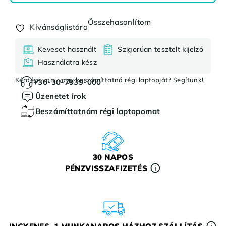
Összehasonlítom
Kívánságlistára
Keveset használt
Szigorúan tesztelt kijelző
Használatra kész
Kérdése van, vagy beszámíttatná régi laptopját? Segítünk!
+36-30-7939-000
Üzenetet írok
Beszámíttatnám régi laptopomat
30 NAPOS
PÉNZVISSZAFIZETÉS