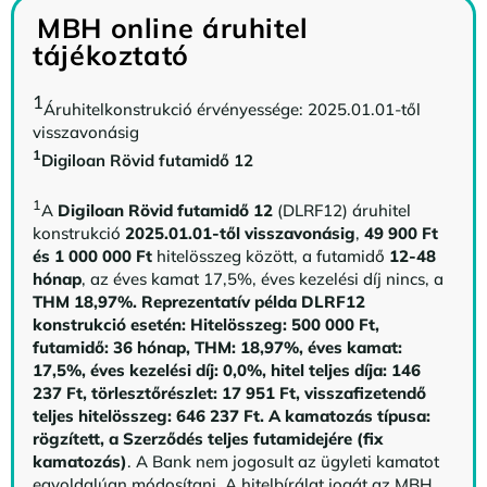
MBH online áruhitel
tájékoztató
1
Áruhitelkonstrukció érvényessége: 2025.01.01-től
visszavonásig
1
Digiloan Rövid futamidő 12
1
A
Digiloan Rövid futamidő 12
(DLRF12) áruhitel
konstrukció
2025.01.01-től visszavonásig
,
49 900 Ft
és 1 000 000 Ft
hitelösszeg között, a futamidő
12-48
hónap
, az éves kamat 17,5%, éves kezelési díj nincs, a
THM 18,97%.
Reprezentatív példa DLRF12
konstrukció esetén: Hitelösszeg: 500 000 Ft,
futamidő: 36 hónap, THM: 18,97%, éves kamat:
17,5%, éves kezelési díj: 0,0%, hitel teljes díja: 146
237 Ft, törlesztőrészlet: 17 951 Ft, visszafizetendő
teljes hitelösszeg: 646 237 Ft.
A kamatozás típusa:
rögzített, a Szerződés teljes futamidejére (fix
kamatozás)
. A Bank nem jogosult az ügyleti kamatot
egyoldalúan módosítani. A hitelbírálat jogát az MBH