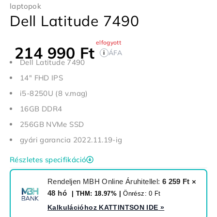
laptopok
Dell Latitude 7490
elfogyott
214 990
Ft
ÁFA
i
Dell Latitude 7490
14" FHD IPS
i5-8250U (8 v.mag)
16GB DDR4
256GB NVMe SSD
gyári garancia 2022.11.19-ig
Részletes specifikáció
Rendeljen MBH Online Áruhitellel:
6 259 Ft ×
48 hó
| THM: 18.97% |
Önrész: 0 Ft
Kalkulációhoz
KATTINTSON IDE
»