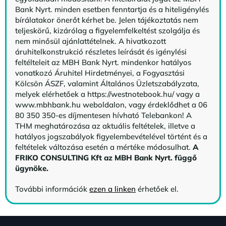
Bank Nyrt. minden esetben fenntartja és a hiteligénylés
bírálatakor önerőt kérhet be. Jelen tájékoztatás nem
teljeskörű, kizárólag a figyelemfelkeltést szolgálja és
nem minősül ajánlattételnek. A hivatkozott
áruhitelkonstrukció részletes leírását és igénylési
feltélteleit az MBH Bank Nyrt. mindenkor hatályos
vonatkozó Áruhitel Hirdetményei, a Fogyasztási
Kölcsön ÁSZF, valamint Általános Üzletszabályzata,
melyek elérhetőek a
https://westnotebook.hu/
vagy a
www.mbhbank.hu weboldalon, vagy érdeklődhet a 06
80 350 350-es díjmentesen hívható Telebankon! A
THM meghatározása az aktuális feltételek, illetve a
hatályos jogszabályok figyelembevételével történt és a
feltételek változása esetén a mértéke módosulhat.
A
FRIKO CONSULTING Kft az MBH Bank Nyrt. függő
ügynöke
.
További információk
ezen a linken
érhetőek el.