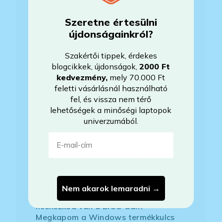
Mit jelent, hogy magyar/magyar
kiosztású európai/külföldi kiosztású
Szeretne értesülni
a billentyűzet?
újdonságainkról?
Szakértői tippek, érdekes
Bankkártyával tudok Önöknél
blogcikkek, újdonságok,
2000 Ft
fizetni?
kedvezmény
,
mely 70.000 Ft
feletti vásárlásnál használható
fel, és vissza nem térő
lehetőségek a minőségi laptopok
Hogyan tudom megrendelni a
univerzumából.
kiszemelt laptopot?
E-mail-cím
Áfás számlát tudnak adni?
Nem akarok lemaradni →
Mit jelent az, hogy Windows
licenszkód van a BIOS-ban?
Megkapom a Windows termékkulcs