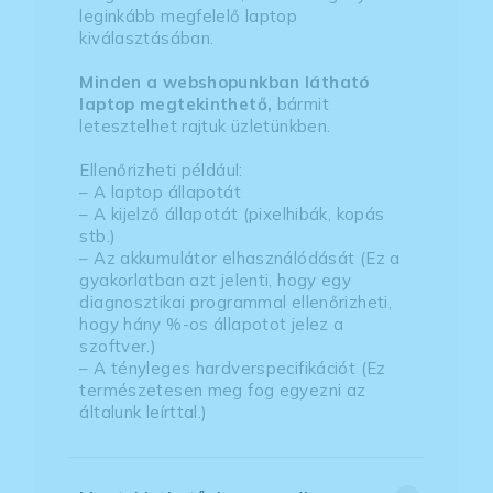
leginkább megfelelő laptop
kiválasztásában.
Minden a webshopunkban látható
laptop megtekinthető,
bármit
letesztelhet rajtuk üzletünkben.
Ellenőrizheti például:
– A laptop állapotát
– A kijelző állapotát (pixelhibák, kopás
stb.)
– Az akkumulátor elhasználódását (Ez a
gyakorlatban azt jelenti, hogy egy
diagnosztikai programmal ellenőrizheti,
hogy hány %-os állapotot jelez a
szoftver.)
– A tényleges hardverspecifikációt (Ez
természetesen meg fog egyezni az
általunk leírttal.)