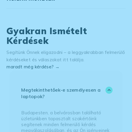
Gyakran Ismételt
Kérdések
Segítünk Önnek eligazodni – a leggyakrabban felmerülő
kérdéseket és válaszokat itt találja.
maradt még kérdése? →
Megtekinthetőek-e személyesen a
laptopok?
Budapesten, a belvárosban található
üzletünkben tapasztalt szakértőink
segítenek minden felmerülő kérdés
megválaszolásában, és az Ön igényeinek