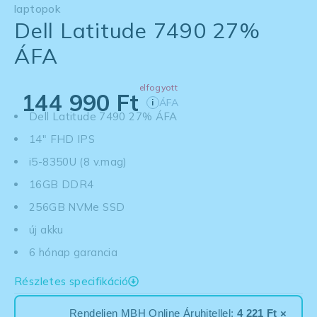
laptopok
Dell Latitude 7490 27%
ÁFA
elfogyott
144 990
Ft
ÁFA
i
Dell Latitude 7490 27% ÁFA
14" FHD IPS
i5-8350U (8 v.mag)
16GB DDR4
256GB NVMe SSD
új akku
6 hónap garancia
Részletes specifikáció
Rendeljen MBH Online Áruhitellel:
4 221 Ft ×