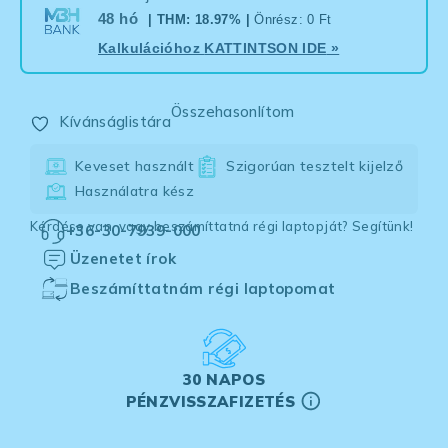
48 hó
| THM: 18.97% |
Önrész: 0 Ft
Kalkulációhoz
KATTINTSON IDE
»
Összehasonlítom
Kívánságlistára
Keveset használt
Szigorúan tesztelt kijelző
Használatra kész
Kérdése van, vagy beszámíttatná régi laptopját? Segítünk!
+36-30-7939-000
Üzenetet írok
Beszámíttatnám régi laptopomat
30 NAPOS
PÉNZVISSZAFIZETÉS