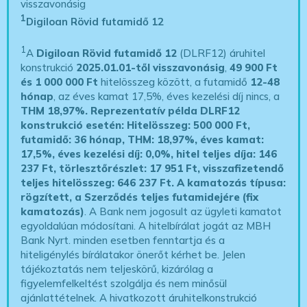
visszavonásig
1
Digiloan Rövid futamidő 12
1
A
Digiloan Rövid futamidő 12
(DLRF12) áruhitel
konstrukció
2025.01.01-től visszavonásig
,
49 900 Ft
és 1 000 000 Ft
hitelösszeg között, a futamidő
12-48
hónap
, az éves kamat 17,5%, éves kezelési díj nincs, a
THM 18,97%.
Reprezentatív példa DLRF12
konstrukció esetén: Hitelösszeg: 500 000 Ft,
futamidő: 36 hónap, THM: 18,97%, éves kamat:
17,5%, éves kezelési díj: 0,0%, hitel teljes díja: 146
237 Ft, törlesztőrészlet: 17 951 Ft, visszafizetendő
teljes hitelösszeg: 646 237 Ft.
A kamatozás típusa:
rögzített, a Szerződés teljes futamidejére (fix
kamatozás)
. A Bank nem jogosult az ügyleti kamatot
egyoldalúan módosítani. A hitelbírálat jogát az MBH
Bank Nyrt. minden esetben fenntartja és a
hiteligénylés bírálatakor önerőt kérhet be. Jelen
tájékoztatás nem teljeskörű, kizárólag a
figyelemfelkeltést szolgálja és nem minősül
ajánlattételnek. A hivatkozott áruhitelkonstrukció