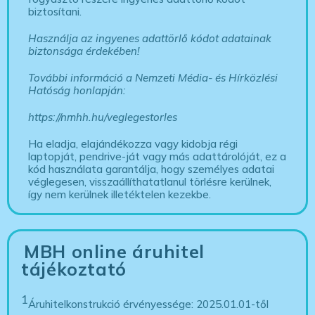
biztosítani.
Használja az ingyenes adattörlő kódot adatainak
biztonsága érdekében!
További információ a Nemzeti Média- és Hírközlési
Hatóság honlapján:
https://nmhh.hu/veglegestorles
Ha eladja, elajándékozza vagy kidobja régi
laptopját, pendrive-ját vagy más adattárolóját, ez a
kód használata garantálja, hogy személyes adatai
véglegesen, visszaállíthatatlanul törlésre kerülnek,
így nem kerülnek illetéktelen kezekbe.
MBH online áruhitel
tájékoztató
1
Áruhitelkonstrukció érvényessége: 2025.01.01-től