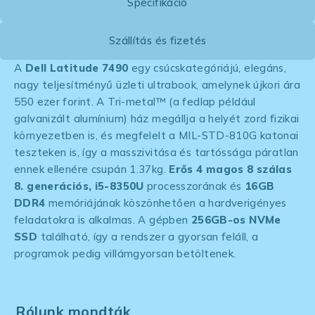
Specifikáció
Szállítás és fizetés
A
Dell Latitude 7490
egy csúcskategóriájú, elegáns,
nagy teljesítményű üzleti ultrabook, amelynek újkori ára
550 ezer forint. A Tri-metal™ (a fedlap például
galvanizált alumínium) ház megállja a helyét zord fizikai
környezetben is, és megfelelt a MIL-STD-810G katonai
teszteken is, így a masszivitása és tartóssága páratlan
ennek ellenére csupán 1.37kg.
Erős 4 magos 8 szálas
8. generációs, i5-8350U
processzorának és
16GB
DDR4
memóriájának köszönhetően a hardverigényes
feladatokra is alkalmas. A gépben
256GB-os NVMe
SSD
található, így a rendszer a gyorsan feláll, a
programok pedig villámgyorsan betöltenek.
Rólunk mondták