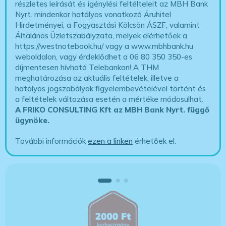
részletes leírását és igénylési feltélteleit az MBH Bank
Nyrt. mindenkor hatályos vonatkozó Áruhitel
Hirdetményei, a Fogyasztási Kölcsön ÁSZF, valamint
Általános Üzletszabályzata, melyek elérhetőek a
https://westnotebook.hu/
vagy a www.mbhbank.hu
weboldalon, vagy érdeklődhet a 06 80 350 350-es
díjmentesen hívható Telebankon! A THM
meghatározása az aktuális feltételek, illetve a
hatályos jogszabályok figyelembevételével történt és
a feltételek változása esetén a mértéke módosulhat.
A FRIKO CONSULTING Kft az MBH Bank Nyrt. függő
ügynöke
.
További információk
ezen a linken
érhetőek el.