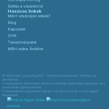
Elállás a vásárlástól
Hasznos linkek
Miért vásároljon nálunk?
Blog
Kapcsolat
GYIK
Tanúsítványaink
MBH online Áruhitel
©
2026
Friko Consulting Kft. – Notebook kereskedés. Minden jog
fenntartva!
A weboldalon feltüntetett adatok kizárólag tájékoztató jellegűek, nem
minősülnek ajánlattételnek.
A termékeknél megjelenített képek csak illusztrációk, a valóságtól
eltérhetnek.
marketplace
partner