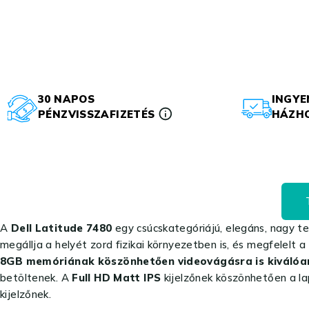
30 NAPOS
INGYE
PÉNZVISSZAFIZETÉS
HÁZHO
A
Dell Latitude 7480
egy csúcskategóriájú, elegáns, nagy tel
megállja a helyét zord fizikai környezetben is, és megfelelt 
8GB memóriának köszönhetően videovágásra is kiválóa
betöltenek. A
Full HD Matt IPS
kijelzőnek köszönhetően a la
kijelzőnek.