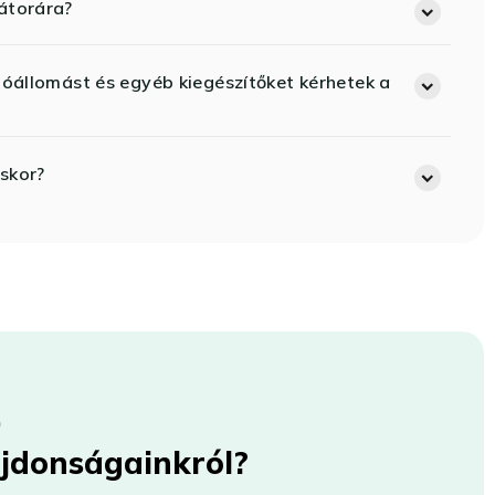
átorára?
lóállomást és egyéb kiegészítőket kérhetek a
skor?
újdonságainkról?