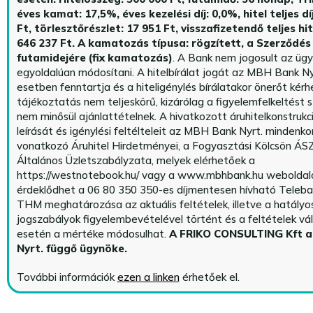
éves kamat: 17,5%, éves kezelési díj: 0,0%, hitel teljes dí
Ft, törlesztőrészlet: 17 951 Ft, visszafizetendő teljes hi
646 237 Ft.
A kamatozás típusa: rögzített, a Szerződés 
futamidejére (fix kamatozás)
. A Bank nem jogosult az üg
egyoldalúan módosítani. A hitelbírálat jogát az MBH Bank Ny
esetben fenntartja és a hiteligénylés bírálatakor önerőt kérhe
tájékoztatás nem teljeskörű, kizárólag a figyelemfelkeltést s
nem minősül ajánlattételnek. A hivatkozott áruhitelkonstrukc
leírását és igénylési feltélteleit az MBH Bank Nyrt. mindenko
vonatkozó Áruhitel Hirdetményei, a Fogyasztási Kölcsön ÁSZ
Általános Üzletszabályzata, melyek elérhetőek a
https://westnotebook.hu/
vagy a www.mbhbank.hu weboldalo
érdeklődhet a 06 80 350 350-es díjmentesen hívható Teleba
THM meghatározása az aktuális feltételek, illetve a hatályo
jogszabályok figyelembevételével történt és a feltételek vá
esetén a mértéke módosulhat.
A FRIKO CONSULTING Kft 
Nyrt. függő ügynöke
.
További információk
ezen a linken
érhetőek el.