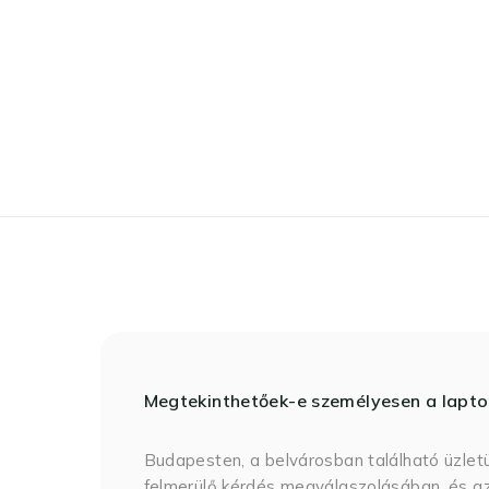
Megtekinthetőek-e személyesen a lapt
Budapesten, a belvárosban található üzlet
felmerülő kérdés megválaszolásában, és az