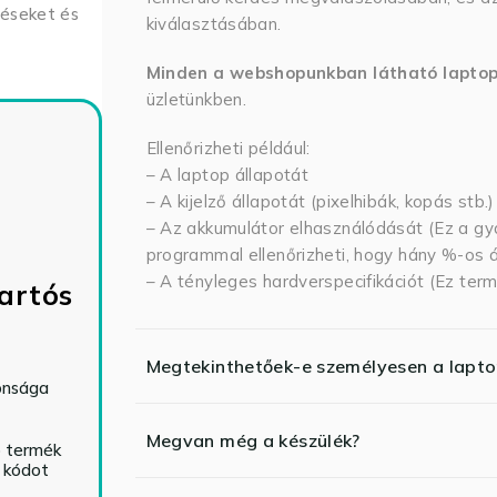
déseket és
kiválasztásában.
Minden a webshopunkban látható lapto
üzletünkben.
Ellenőrizheti például:
– A laptop állapotát
– A kijelző állapotát (pixelhibák, kopás stb.)
– Az akkumulátor elhasználódását (Ez a gya
programmal ellenőrizheti, hogy hány %-os ál
– A tényleges hardverspecifikációt (Ez term
artós
Megtekinthetőek-e személyesen a lapt
tonsága
Megvan még a készülék?
ó termék
ő kódot