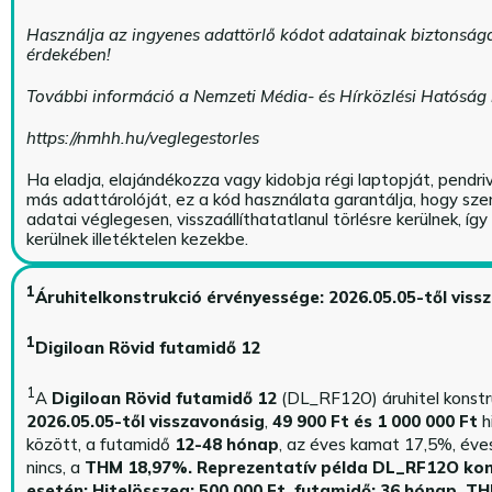
Használja az ingyenes adattörlő kódot adatainak biztonság
érdekében!
További információ a Nemzeti Média- és Hírközlési Hatóság
https://nmhh.hu/veglegestorles
Ha eladja, elajándékozza vagy kidobja régi laptopját, pendri
más adattárolóját, ez a kód használata garantálja, hogy sz
adatai véglegesen, visszaállíthatatlanul törlésre kerülnek, íg
kerülnek illetéktelen kezekbe.
1
Áruhitelkonstrukció érvényessége: 2026.05.05-től viss
1
Digiloan Rövid futamidő 12
1
A
Digiloan Rövid futamidő 12
(DL_RF12O) áruhitel konstr
2026.05.05-től visszavonásig
,
49 900 Ft és 1 000 000 Ft
h
között, a futamidő
12-48 hónap
, az éves kamat 17,5%, éves 
nincs, a
THM 18,97%.
Reprezentatív példa DL_RF12O kon
esetén: Hitelösszeg: 500 000 Ft, futamidő: 36 hónap, T