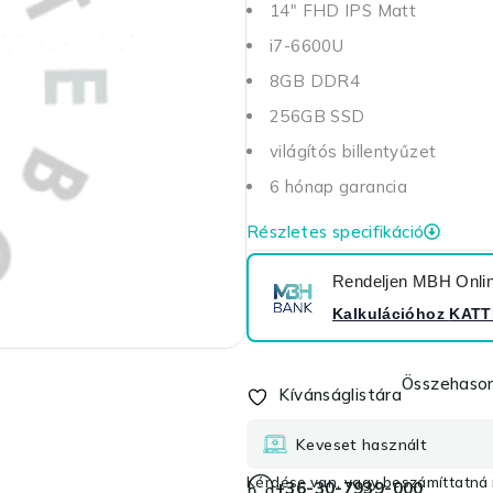
14" FHD IPS Matt
i7-6600U
8GB DDR4
256GB SSD
világítós billentyűzet
6 hónap garancia
Részletes specifikáció
Rendeljen MBH Online
Kalkulációhoz
KATT
Összehason
Kívánságlistára
Keveset használt
Kérdése van, vagy beszámíttatná r
+36-30-7939-000