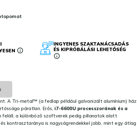
aptopomat
I
INGYENES SZAKTANÁCSADÁS
ÉS KIPRÓBÁLÁSI LEHETŐSÉG
LYESEN
s
int. A Tri-metal™ (a fedlap például galvanizált alumínium) ház
rtóssága páratlan. Erős,
i7-6600U processzorának és a
 feláll, a különböző szoftverek pedig pillanatok alatt
 és kontrasztaránya is nagyságrendekkel jobb, mint egy átlag