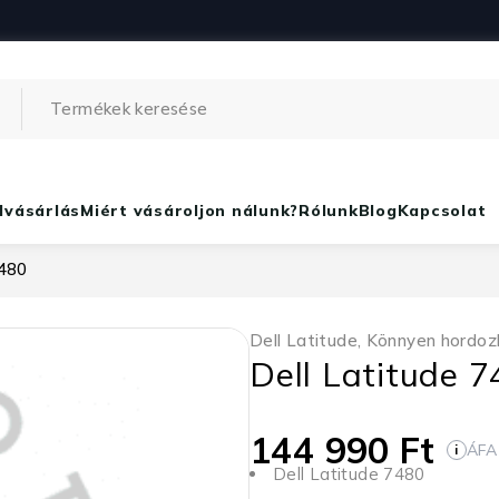
lvásárlás
Miért vásároljon nálunk?
Rólunk
Blog
Kapcsolat
7480
Dell Latitude
,
Könnyen hordoz
Dell Latitude 
144 990
Ft
ÁFA
i
Dell Latitude 7480