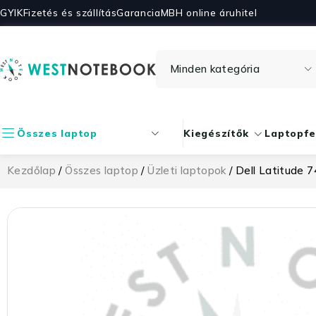
GYIK
Fizetés és szállítás
Garancia
MBH online áruhitel
Összes laptop
Kiegészítők
Laptopfe
Kezdőlap
/
Összes laptop
/
Üzleti laptopok
/ Dell Latitude 