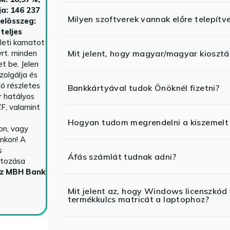
ja: 146 237
Milyen szoftverek vannak előre telepítv
telösszeg:
teljes
yleti kamatot
rt. minden
Mit jelent, hogy magyar/magyar kiosztás
t be. Jelen
zolgálja és
ió részletes
Bankkártyával tudok Önöknél fizetni?
r hatályos
F, valamint
Hogyan tudom megrendelni a kiszemelt
n, vagy
nkon! A
s
Áfás számlát tudnak adni?
ltozása
az MBH Bank
Mit jelent az, hogy Windows licenszk
termékkulcs matricát a laptophoz?