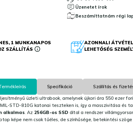
Üzenetet írok
Beszámíttatnám régi l
NES, 1 MUNKANAPOS
AZONNALI ÁTVÉTEL
Z SZÁLLÍTÁS
LEHETŐSÉG SZEMÉ
Termékleírás
Specifikáció
Szállítás és fizeté
jesítményű üzleti ultrabook, amelynek újkori ára 550 ezer for
a MIL-STD-810G katonai teszteken is, így a masszivitása és ta
n alkalmas
. Az
256GB-os SSD
által a rendszer villámgyorsan
ptop képe nem csak tűéles, de színhűsége, betekintési szöge