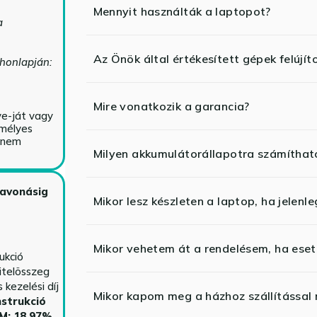
Mennyit használták a laptopot?
a
Az Önök által értékesített gépek felújít
 honlapján:
Mire vonatkozik a garancia?
ve-ját vagy
emélyes
y nem
Milyen akkumulátorállapotra számíthat
zavonásig
Mikor lesz készleten a laptop, ha jelenl
Mikor vehetem át a rendelésem, ha esetl
ukció
itelösszeg
kezelési díj
Mikor kapom meg a házhoz szállítással
strukció
HM: 18,97%,