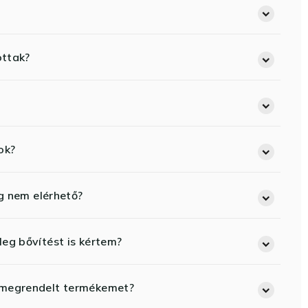
ottak?
ok?
eg nem elérhető?
eg bővítést is kértem?
 megrendelt termékemet?