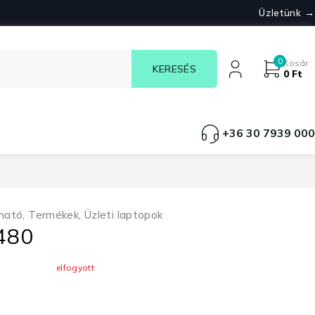
Üzletünk →
0
Kosár
0
Ft
+36 30 7939 000
ható
,
Termékek
,
Üzleti laptopok
7480
elfogyott