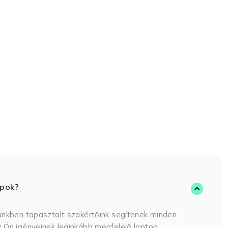
opok?
ünkben tapasztalt szakértőink segítenek minden
 Ön igényeinek leginkább megfelelő laptop