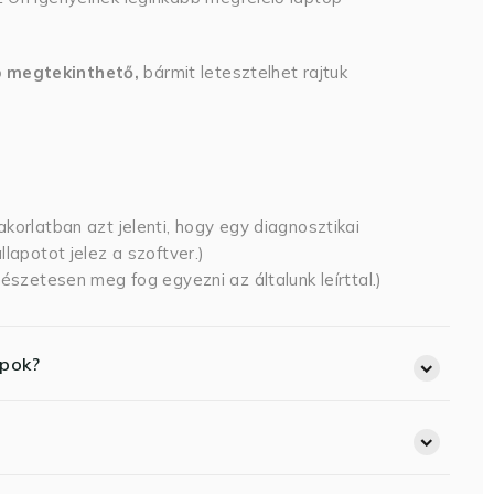
p megtekinthető,
bármit letesztelhet rajtuk
korlatban azt jelenti, hogy egy diagnosztikai
lapotot jelez a szoftver.)
észetesen meg fog egyezni az általunk leírttal.)
opok?