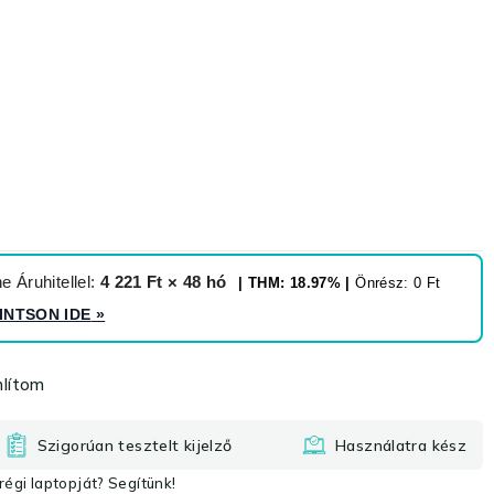
 Áruhitellel:
4 221 Ft × 48 hó
| THM: 18.97% |
Önrész: 0 Ft
INTSON IDE
»
lítom
Szigorúan tesztelt kijelző
Használatra kész
égi laptopját? Segítünk!