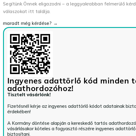
Segítünk Önnek eligazodni – a leggyakrabban felmerülő kér
válaszokat itt találja.
maradt még kérdése? →
Ingyenes adattörlő kód minden t
adathordozóhoz!
Tisztelt vásárlónk!
Fizetésnél kérje az ingyenes adattörlő kódot adatainak biz
érdekében!
A Kormány döntése alapján a kereskedő tartós adathordoz
vásárlásakor köteles a fogyasztó részére ingyenes adattörl
biztosítani.