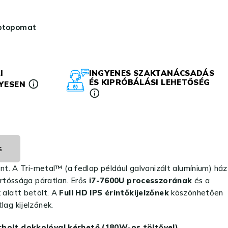
aptopomat
I
INGYENES SZAKTANÁCSADÁS
ÉS KIPRÓBÁLÁSI LEHETŐSÉG
LYESEN
s
int. A Tri-metal™ (a fedlap például galvanizált alumínium) ház
artóssága páratlan. Erős
i7-7600U processzorának
és a
 alatt betölt. A
Full HD IPS érintőkijelzőnek
köszönhetően
lag kijelzőnek.
bolt dokkolóval kérhető (180W-os töltővel)