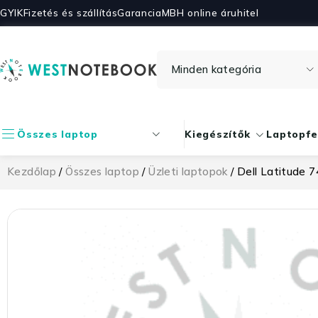
GYIK
Fizetés és szállítás
Garancia
MBH online áruhitel
Összes laptop
Kiegészítők
Laptopfe
Kezdőlap
/
Összes laptop
/
Üzleti laptopok
/ Dell Latitude