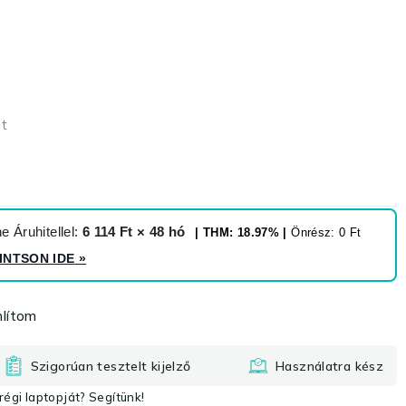
et
 Áruhitellel:
6 114 Ft × 48 hó
| THM: 18.97% |
Önrész: 0 Ft
INTSON IDE
»
lítom
Szigorúan tesztelt kijelző
Használatra kész
égi laptopját? Segítünk!