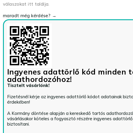
válaszokat itt találja.
maradt még kérdése? →
Ingyenes adattörlő kód minden t
adathordozóhoz!
Tisztelt vásárlónk!
Fizetésnél kérje az ingyenes adattörlő kódot adatainak biz
érdekében!
A Kormány döntése alapján a kereskedő tartós adathordoz
vásárlásakor köteles a fogyasztó részére ingyenes adattörl
biztosítani.