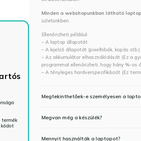
Minden a webshopunkban látható lapto
üzletünkben.
Ellenőrizheti például:
– A laptop állapotát
– A kijelző állapotát (pixelhibák, kopás stb.)
– Az akkumulátor elhasználódását (Ez a gya
programmal ellenőrizheti, hogy hány %-os ál
– A tényleges hardverspecifikációt (Ez term
artós
Megtekinthetőek-e személyesen a lapt
tonsága
Megvan még a készülék?
ó termék
ő kódot
Mennyit használták a laptopot?