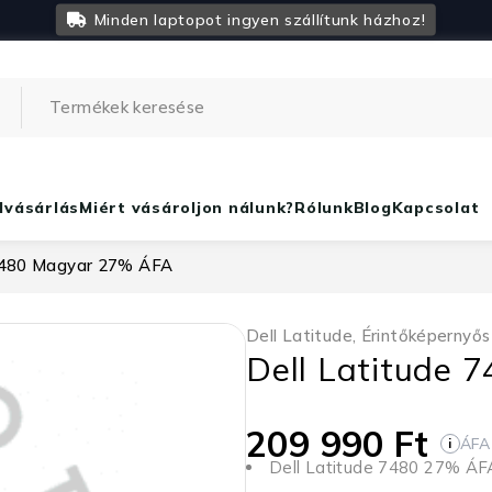
Minden laptopot ingyen szállítunk házhoz!
lvásárlás
Miért vásároljon nálunk?
Rólunk
Blog
Kapcsolat
 7480 Magyar 27% ÁFA
Dell Latitude
,
Érintőképernyős
Dell Latitude
209 990
Ft
ÁFA
i
Dell Latitude 7480 27% ÁF