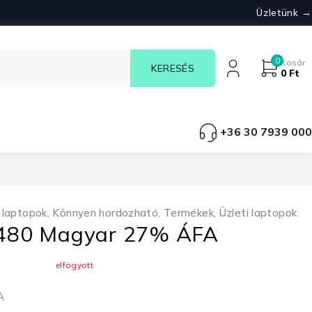
Üzletünk →
0
Kosár
0
Ft
+36 30 7939 000
 laptopok
,
Könnyen hordozható
,
Termékek
,
Üzleti laptopok
 7480 Magyar 27% ÁFA
elfogyott
A