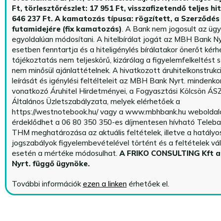
Ft, törlesztőrészlet: 17 951 Ft, visszafizetendő teljes hi
646 237 Ft.
A kamatozás típusa: rögzített, a Szerződés 
futamidejére (fix kamatozás)
. A Bank nem jogosult az üg
egyoldalúan módosítani. A hitelbírálat jogát az MBH Bank Ny
esetben fenntartja és a hiteligénylés bírálatakor önerőt kérhe
tájékoztatás nem teljeskörű, kizárólag a figyelemfelkeltést s
nem minősül ajánlattételnek. A hivatkozott áruhitelkonstrukc
leírását és igénylési feltélteleit az MBH Bank Nyrt. mindenko
vonatkozó Áruhitel Hirdetményei, a Fogyasztási Kölcsön ÁSZ
Általános Üzletszabályzata, melyek elérhetőek a
https://westnotebook.hu/
vagy a www.mbhbank.hu weboldalo
érdeklődhet a 06 80 350 350-es díjmentesen hívható Teleba
THM meghatározása az aktuális feltételek, illetve a hatályo
jogszabályok figyelembevételével történt és a feltételek vá
esetén a mértéke módosulhat.
A FRIKO CONSULTING Kft 
Nyrt. függő ügynöke
.
További információk
ezen a linken
érhetőek el.