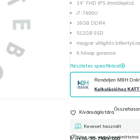
14" FHD IPS érintőkijelző
i7-7600U
16GB DDR4
512GB SSD
magyar világítós billentyűz
6 hónap garancia
Részletes specifikáció
Rendeljen MBH Online
Kalkulációhoz
KATT
Összehason
Kívánságlistára
Keveset használt
Kérdése van, vagy beszámíttatná r
+36-30-7939-000