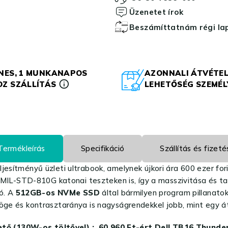
Üzenetet írok
Beszámíttatnám régi l
NES, 1 MUNKANAPOS
AZONNALI ÁTVÉTEL
Z SZÁLLÍTÁS
LEHETŐSÉG SZEMÉ
Termékleírás
Specifikáció
Szállítás és fizeté
jesítményű üzleti ultrabook, amelynek újkori ára 600 ezer for
 a MIL-STD-810G katonai teszteken is, így a masszivitása és t
ó. A
512GB-os NVMe SSD
által bármilyen program pillanatok
öge és kontrasztaránya is nagyságrendekkel jobb, mint egy át
tő (130W-os töltővel) ;
60 960 Ft-ért Dell TB16 Thunder