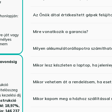
a
Az Önök által értékesített gépek felújít
 honlapján:
Mire vonatkozik a garancia?
ve-ját vagy
emélyes
y nem
Milyen akkumulátorállapotra számíthat
zavonásig
Mikor lesz készleten a laptop, ha jelenl
Mikor vehetem át a rendelésem, ha esetl
ukció
itelösszeg
kezelési díj
Mikor kapom meg a házhoz szállítással
strukció
HM: 18,97%,
ja: 146 237