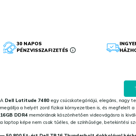
30 NAPOS
INGYE
PÉNZVISSZAFIZETÉS
HÁZHO
A
Dell Latitude 7480
egy csúcskategóriájú, elegáns, nagy tel
megállja a helyét zord fizikai környezetben is, és megfelelt
16GB DDR4
memóriának köszönhetően videovágásra is kivál
a laptop képe nem csak tűéles, de színhűsége, betekintési sz
— 50 800 Ft-ért
Dell TB16 Thunderbolt dokkolóval kérhe