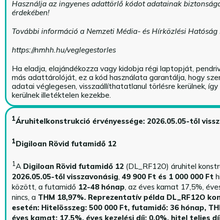
Használja az ingyenes adattörlő kódot adatainak biztonság
érdekében!
További információ a Nemzeti Média- és Hírközlési Hatóság
https://nmhh.hu/veglegestorles
Ha eladja, elajándékozza vagy kidobja régi laptopját, pendri
más adattárolóját, ez a kód használata garantálja, hogy sz
adatai véglegesen, visszaállíthatatlanul törlésre kerülnek, íg
kerülnek illetéktelen kezekbe.
1
Áruhitelkonstrukció érvényessége: 2026.05.05-től viss
1
Digiloan Rövid futamidő 12
1
A
Digiloan Rövid futamidő 12
(DL_RF12O) áruhitel konstr
2026.05.05-től visszavonásig
,
49 900 Ft és 1 000 000 Ft
h
között, a futamidő
12-48 hónap
, az éves kamat 17,5%, éves 
nincs, a
THM 18,97%.
Reprezentatív példa DL_RF12O kon
esetén: Hitelösszeg: 500 000 Ft, futamidő: 36 hónap, T
éves kamat: 17,5%, éves kezelési díj: 0,0%, hitel teljes dí