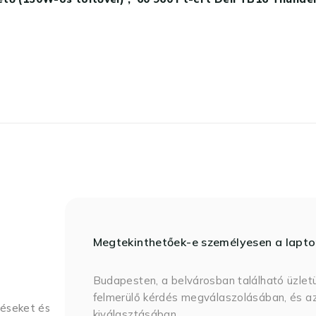
Megtekinthetőek-e személyesen a lapt
Budapesten, a belvárosban található üzlet
felmerülő kérdés megválaszolásában, és az
déseket és
kiválasztásában.