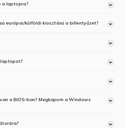
e a laptopra?
ú európai/külföldi kiosztású a billentyűzet?
 laptopot?
ód van a BIOS-ban? Megkapom a Windows
átorára?