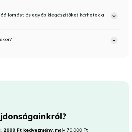
lóállomást és egyéb kiegészítőket kérhetek a
skor?
újdonságainkról?
k,
2000 Ft kedvezmény,
mely 70.000 Ft