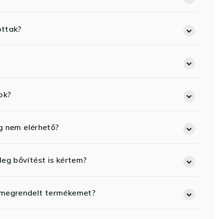
ottak?
ok?
eg nem elérhető?
eg bővítést is kértem?
 megrendelt termékemet?