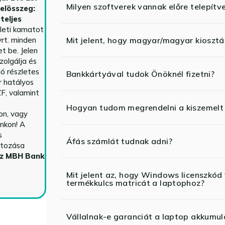
Milyen szoftverek vannak előre telepítv
telösszeg:
teljes
yleti kamatot
rt. minden
Mit jelent, hogy magyar/magyar kiosztás
t be. Jelen
zolgálja és
ió részletes
Bankkártyával tudok Önöknél fizetni?
r hatályos
F, valamint
Hogyan tudom megrendelni a kiszemelt
n, vagy
nkon! A
s
Áfás számlát tudnak adni?
ltozása
az MBH Bank
Mit jelent az, hogy Windows licenszk
termékkulcs matricát a laptophoz?
Vállalnak-e garanciát a laptop akkumul