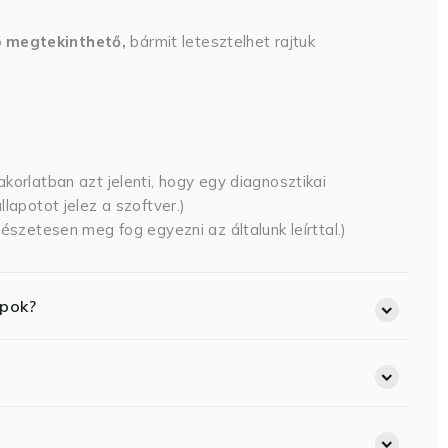
p megtekinthető,
bármit letesztelhet rajtuk
korlatban azt jelenti, hogy egy diagnosztikai
lapotot jelez a szoftver.)
észetesen meg fog egyezni az általunk leírttal.)
opok?