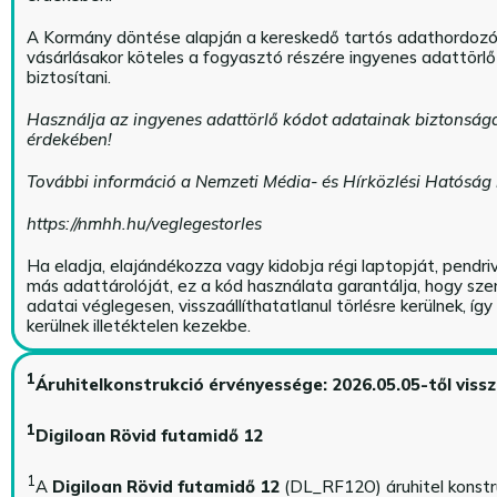
A Kormány döntése alapján a kereskedő tartós adathordoz
vásárlásakor köteles a fogyasztó részére ingyenes adattörl
biztosítani.
Használja az ingyenes adattörlő kódot adatainak biztonság
érdekében!
További információ a Nemzeti Média- és Hírközlési Hatóság
https://nmhh.hu/veglegestorles
Ha eladja, elajándékozza vagy kidobja régi laptopját, pendri
más adattárolóját, ez a kód használata garantálja, hogy sz
adatai véglegesen, visszaállíthatatlanul törlésre kerülnek, íg
kerülnek illetéktelen kezekbe.
1
Áruhitelkonstrukció érvényessége: 2026.05.05-től viss
1
Digiloan Rövid futamidő 12
1
A
Digiloan Rövid futamidő 12
(DL_RF12O) áruhitel konstr