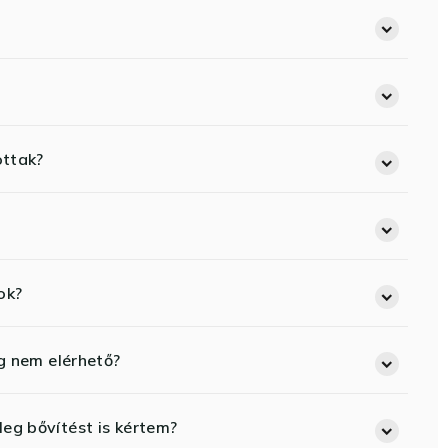
ottak?
ok?
eg nem elérhető?
eg bővítést is kértem?