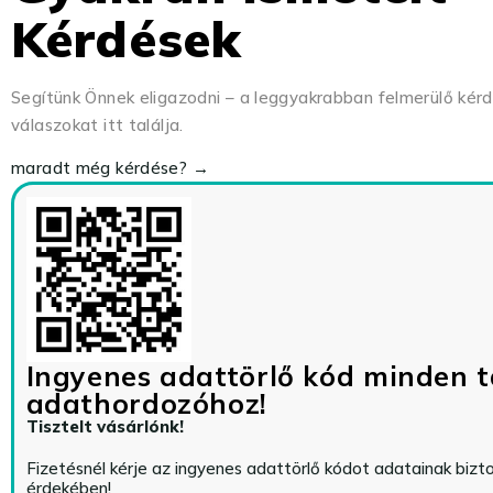
Kérdések
Segítünk Önnek eligazodni – a leggyakrabban felmerülő kér
válaszokat itt találja.
maradt még kérdése? →
Ingyenes adattörlő kód minden t
adathordozóhoz!
Tisztelt vásárlónk!
Fizetésnél kérje az ingyenes adattörlő kódot adatainak biz
érdekében!