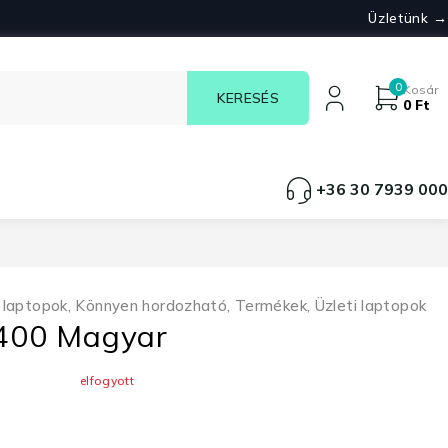
Üzletünk →
0
Kosár
0
Ft
+36 30 7939 000
 laptopok
,
Könnyen hordozható
,
Termékek
,
Üzleti laptopok
7400 Magyar
elfogyott