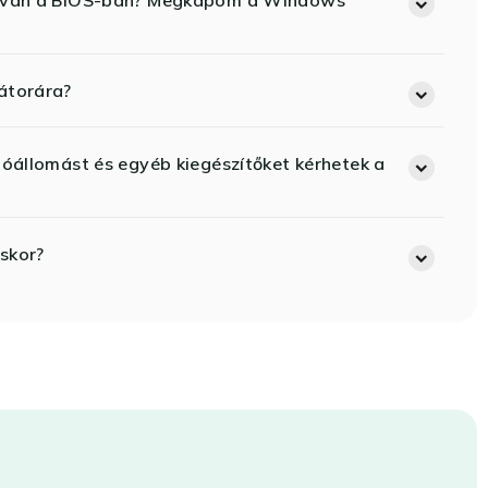
ód van a BIOS-ban? Megkapom a Windows
átorára?
lóállomást és egyéb kiegészítőket kérhetek a
skor?