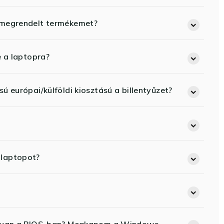
 megrendelt termékemet?
e a laptopra?
ú európai/külföldi kiosztású a billentyűzet?
 laptopot?