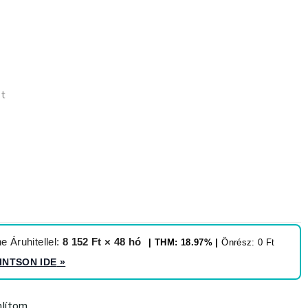
et
 Áruhitellel:
8 152 Ft × 48 hó
| THM: 18.97% |
Önrész: 0 Ft
INTSON IDE
»
lítom