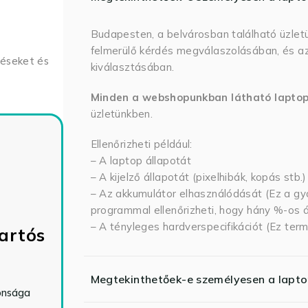
Budapesten, a belvárosban található üzlet
felmerülő kérdés megválaszolásában, és az
déseket és
kiválasztásában.
Minden a webshopunkban látható lapto
üzletünkben.
Ellenőrizheti például:
– A laptop állapotát
– A kijelző állapotát (pixelhibák, kopás stb.)
– Az akkumulátor elhasználódását (Ez a gya
programmal ellenőrizheti, hogy hány %-os ál
– A tényleges hardverspecifikációt (Ez term
artós
Megtekinthetőek-e személyesen a lapt
tonsága