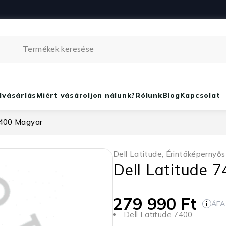
lvásárlás
Miért vásároljon nálunk?
Rólunk
Blog
Kapcsolat
7400 Magyar
Dell Latitude
,
Érintőképernyős
Dell Latitude 
279 990
Ft
ÁFA
i
Dell Latitude 7400