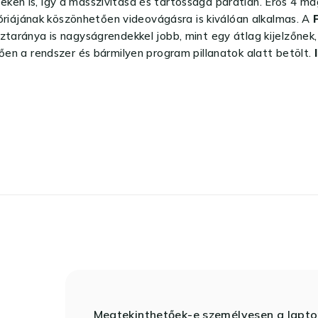
en is, így a masszivitása és tartóssága páratlan. Erős 4 mago
iájának köszönhetően videovágásra is kiválóan alkalmas. A
ztaránya is nagyságrendekkel jobb, mint egy átlag kijelzőnek,
en a rendszer és bármilyen program pillanatok alatt betölt.
Megtekinthetőek-e személyesen a lapt