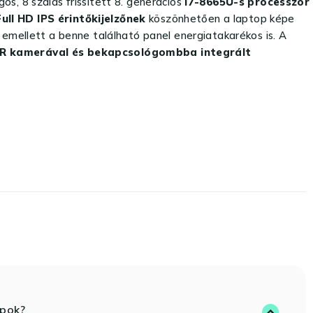
s, 8 szálas frissített 8. generációs
i7-8665U-s processzor
Full HD IPS érintőkijelzőnek
köszönhetően a laptop képe
 emellett a benne található panel energiatakarékos is. A
IR kamerával és bekapcsológombba integrált
opok?