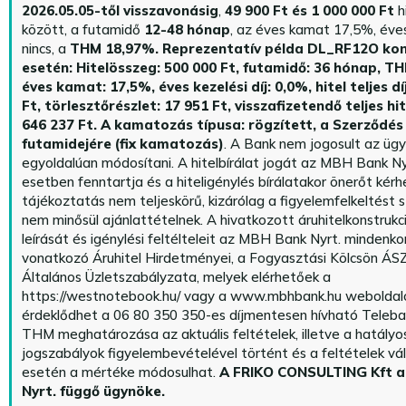
2026.05.05-től visszavonásig
,
49 900 Ft és 1 000 000 Ft
h
között, a futamidő
12-48 hónap
, az éves kamat 17,5%, éves 
nincs, a
THM 18,97%.
Reprezentatív példa DL_RF12O kon
esetén: Hitelösszeg: 500 000 Ft, futamidő: 36 hónap, T
éves kamat: 17,5%, éves kezelési díj: 0,0%, hitel teljes dí
Ft, törlesztőrészlet: 17 951 Ft, visszafizetendő teljes hi
646 237 Ft.
A kamatozás típusa: rögzített, a Szerződés 
futamidejére (fix kamatozás)
. A Bank nem jogosult az üg
egyoldalúan módosítani. A hitelbírálat jogát az MBH Bank Ny
esetben fenntartja és a hiteligénylés bírálatakor önerőt kérhe
tájékoztatás nem teljeskörű, kizárólag a figyelemfelkeltést s
nem minősül ajánlattételnek. A hivatkozott áruhitelkonstrukc
leírását és igénylési feltélteleit az MBH Bank Nyrt. mindenko
vonatkozó Áruhitel Hirdetményei, a Fogyasztási Kölcsön ÁSZ
Általános Üzletszabályzata, melyek elérhetőek a
https://westnotebook.hu/
vagy a www.mbhbank.hu weboldalo
érdeklődhet a 06 80 350 350-es díjmentesen hívható Teleba
THM meghatározása az aktuális feltételek, illetve a hatályo
jogszabályok figyelembevételével történt és a feltételek vá
esetén a mértéke módosulhat.
A FRIKO CONSULTING Kft 
Nyrt. függő ügynöke
.