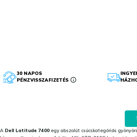
30 NAPOS
INGYE
PÉNZVISSZAFIZETÉS
HÁZHO
A
Dell Latitude 7400
egy abszolút csúcskategóriás gyönyörű,