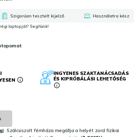
Szigorúan tesztelt kijelző
Használatra kész
égi laptopját? Segítünk!
aptopomat
I
INGYENES SZAKTANÁCSADÁS
ÉS KIPRÓBÁLÁSI LEHETŐSÉG
LYESEN
s
kg
). Szálcsiszolt fémháza megállja a helyét zord fizikai