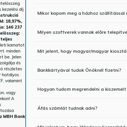
itelösszeg
kezelési díj
Mikor kapom meg a házhoz szállítással
strukció
HM: 18,97%,
ja: 146 237
Milyen szoftverek vannak előre telepítv
telösszeg:
teljes
yleti kamatot
rt. minden
Mit jelent, hogy magyar/magyar kiosztás
t be. Jelen
zolgálja és
ió részletes
Bankkártyával tudok Önöknél fizetni?
r hatályos
F, valamint
Hogyan tudom megrendelni a kiszemelt
n, vagy
nkon! A
s
Áfás számlát tudnak adni?
ltozása
az MBH Bank