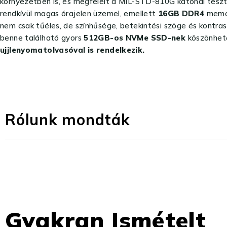
környezetben is, és megfelelt a MIL-STD-810G katonai tesztek
rendkívül magas órajelen üzemel, emellett
16GB DDR4
memór
nem csak tűéles, de színhűsége, betekintési szöge és kontras
benne található gyors
512GB-os NVMe SSD-nek
köszönhető
ujjlenyomatolvasóval is rendelkezik.
Rólunk mondták
Gyakran Ismételt