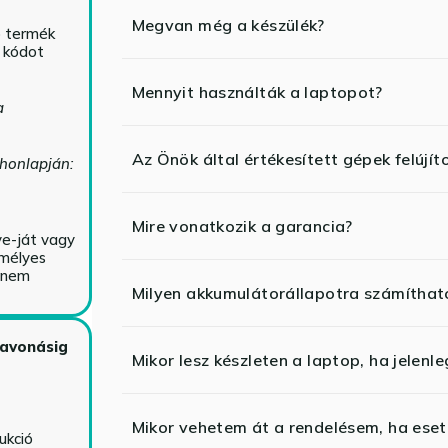
Megvan még a készülék?
ó termék
ő kódot
Mennyit használták a laptopot?
a
Az Önök által értékesített gépek felújít
 honlapján:
Mire vonatkozik a garancia?
ve-ját vagy
emélyes
y nem
Milyen akkumulátorállapotra számíthat
zavonásig
Mikor lesz készleten a laptop, ha jelenl
Mikor vehetem át a rendelésem, ha esetl
ukció