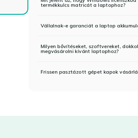
Mit jelent az, hogy Windows licenszk
termékkulcs matricát a laptophoz?
Vállalnak-e garanciát a laptop akkumul
Milyen bővítéseket, szoftvereket, dokko
megvásárolni kívánt laptophoz?
Frissen pasztázott gépet kapok vásárlá