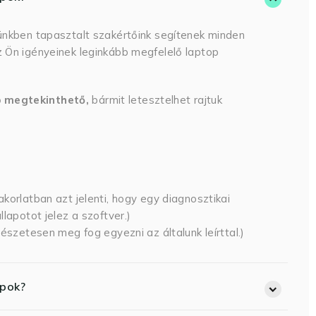
ünkben tapasztalt szakértőink segítenek minden
 Ön igényeinek leginkább megfelelő laptop
p megtekinthető,
bármit letesztelhet rajtuk
korlatban azt jelenti, hogy egy diagnosztikai
lapotot jelez a szoftver.)
észetesen meg fog egyezni az általunk leírttal.)
opok?