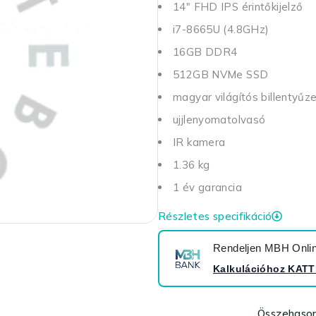
14" FHD IPS érintőkijelző
i7-8665U (4.8GHz)
16GB DDR4
512GB NVMe SSD
magyar világítós billentyűz
ujjlenyomatolvasó
IR kamera
1.36 kg
1 év garancia
Részletes specifikáció
Rendeljen MBH Online
Kalkulációhoz
KATT
Összehason