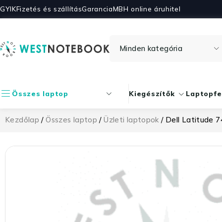
GYIK
Fizetés és szállítás
Garancia
MBH online áruhitel
Összes laptop
Kiegészítők
Laptopfe
Kezdőlap
/
Összes laptop
/
Üzleti laptopok
/ Dell Latitude 