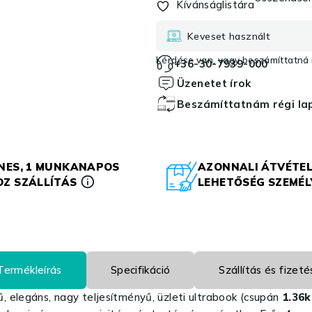
Kívánságlistára
Keveset használt
Kérdése van, vagy beszámíttatná r
+36-30-7939-000
Üzenetet írok
Beszámíttatnám régi l
NES, 1 MUNKANAPOS
AZONNALI ÁTVÉTEL
Z SZÁLLÍTÁS
LEHETŐSÉG SZEMÉ
Termékleírás
Specifikáció
Szállítás és fizeté
 elegáns, nagy teljesítményű, üzleti ultrabook (csupán
1.36