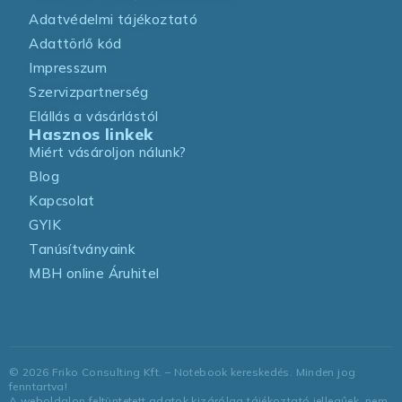
Adatvédelmi tájékoztató
Adattörlő kód
Impresszum
Szervizpartnerség
Elállás a vásárlástól
Hasznos linkek
Miért vásároljon nálunk?
Blog
Kapcsolat
GYIK
Tanúsítványaink
MBH online Áruhitel
©
2026
Friko Consulting Kft. – Notebook kereskedés. Minden jog
fenntartva!
A weboldalon feltüntetett adatok kizárólag tájékoztató jellegűek, nem