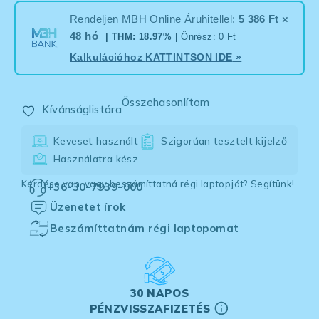
Rendeljen MBH Online Áruhitellel:
5 386 Ft ×
48 hó
| THM: 18.97% |
Önrész: 0 Ft
Kalkulációhoz
KATTINTSON IDE
»
Összehasonlítom
Kívánságlistára
Keveset használt
Szigorúan tesztelt kijelző
Használatra kész
Kérdése van, vagy beszámíttatná régi laptopját? Segítünk!
+36-30-7939-000
Üzenetet írok
Beszámíttatnám régi laptopomat
30 NAPOS
PÉNZVISSZAFIZETÉS