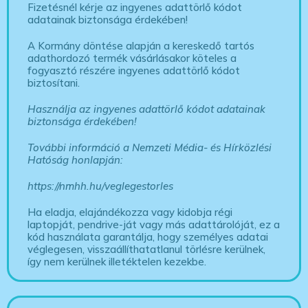
Fizetésnél kérje az ingyenes adattörlő kódot
adatainak biztonsága érdekében!
A Kormány döntése alapján a kereskedő tartós
adathordozó termék vásárlásakor köteles a
fogyasztó részére ingyenes adattörlő kódot
biztosítani.
Használja az ingyenes adattörlő kódot adatainak
biztonsága érdekében!
További információ a Nemzeti Média- és Hírközlési
Hatóság honlapján:
https://nmhh.hu/veglegestorles
Ha eladja, elajándékozza vagy kidobja régi
laptopját, pendrive-ját vagy más adattárolóját, ez a
kód használata garantálja, hogy személyes adatai
véglegesen, visszaállíthatatlanul törlésre kerülnek,
így nem kerülnek illetéktelen kezekbe.