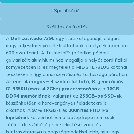
Specifikáció
Szállítás és fizetés
A
Dell Latitude 7390
egy csúcskategóriájú, elegáns,
nagy teljesítményű üzleti ultrabook, amelynek újkori ára
600 ezer forint. A Tri-metal™ (a fedlap például
galvanizált alumínium) ház megállja a helyét zord fizikai
környezetben is, és megfelelt a MIL-STD-810G katonai
teszteken is, így a masszivitása és tartóssága páratlan.
Az erős,
4 magos – 8 szálon futtató, 8. generációs
i7-8650U (max. 4.2Ghz) processzorának,
a
16GB
DDR4 memóriának
, valamint az
256GB-os SSD-ek
köszönhetően a hardverigényes feladatokra is
alkalmas. A
97% sRGB-s
és
300nites FHD IPS
kijelzőnek
köszönhetően a laptop képe nem csak
tűéles, de színhűsége, betekintési szöge és
kontrasztaránya is nagyságrendekkel jobb, mint egy