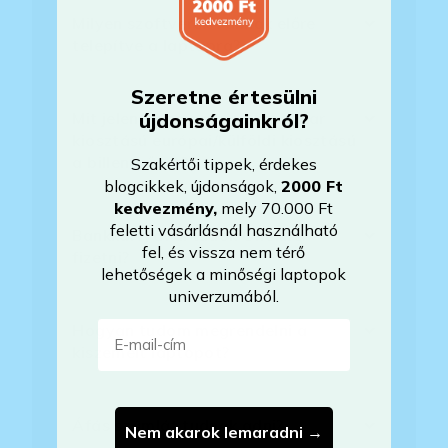
Milyen szoftverek vannak előre
telepítve a laptopra?
Szeretne értesülni
újdonságainkról?
Mit jelent, hogy magyar/magyar
kiosztású európai/külföldi kiosztású
a billentyűzet?
Szakértői tippek, érdekes
blogcikkek, újdonságok,
2000 Ft
kedvezmény
,
mely 70.000 Ft
feletti vásárlásnál használható
Bankkártyával tudok Önöknél
fel, és vissza nem térő
fizetni?
lehetőségek a minőségi laptopok
univerzumából.
E-mail-cím
Hogyan tudom megrendelni a
kiszemelt laptopot?
Áfás számlát tudnak adni?
Nem akarok lemaradni →