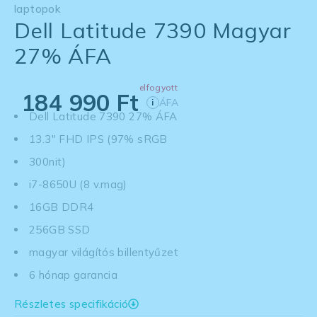
laptopok
Dell Latitude 7390 Magyar
27% ÁFA
elfogyott
184 990
Ft
ÁFA
i
Dell Latitude 7390 27% ÁFA
13.3" FHD IPS (97% sRGB
300nit)
i7-8650U (8 v.mag)
16GB DDR4
256GB SSD
magyar világítós billentyűzet
6 hónap garancia
Részletes specifikáció