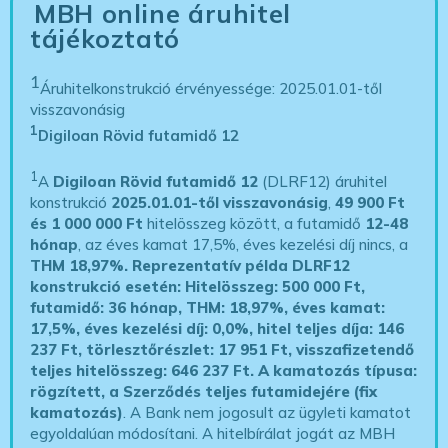
MBH online áruhitel
tájékoztató
1
Áruhitelkonstrukció érvényessége: 2025.01.01-től
visszavonásig
1
Digiloan Rövid futamidő 12
1
A
Digiloan Rövid futamidő 12
(DLRF12) áruhitel
konstrukció
2025.01.01-től visszavonásig
,
49 900 Ft
és 1 000 000 Ft
hitelösszeg között, a futamidő
12-48
hónap
, az éves kamat 17,5%, éves kezelési díj nincs, a
THM 18,97%.
Reprezentatív példa DLRF12
konstrukció esetén: Hitelösszeg: 500 000 Ft,
futamidő: 36 hónap, THM: 18,97%, éves kamat:
17,5%, éves kezelési díj: 0,0%, hitel teljes díja: 146
237 Ft, törlesztőrészlet: 17 951 Ft, visszafizetendő
teljes hitelösszeg: 646 237 Ft.
A kamatozás típusa:
rögzített, a Szerződés teljes futamidejére (fix
kamatozás)
. A Bank nem jogosult az ügyleti kamatot
egyoldalúan módosítani. A hitelbírálat jogát az MBH