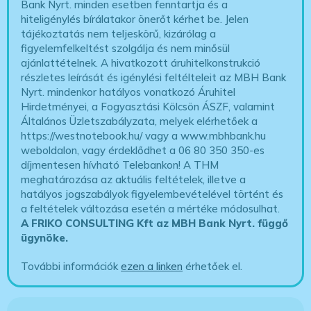
Bank Nyrt. minden esetben fenntartja és a
hiteligénylés bírálatakor önerőt kérhet be. Jelen
tájékoztatás nem teljeskörű, kizárólag a
figyelemfelkeltést szolgálja és nem minősül
ajánlattételnek. A hivatkozott áruhitelkonstrukció
részletes leírását és igénylési feltélteleit az MBH Bank
Nyrt. mindenkor hatályos vonatkozó Áruhitel
Hirdetményei, a Fogyasztási Kölcsön ÁSZF, valamint
Általános Üzletszabályzata, melyek elérhetőek a
https://westnotebook.hu/
vagy a www.mbhbank.hu
weboldalon, vagy érdeklődhet a 06 80 350 350-es
díjmentesen hívható Telebankon! A THM
meghatározása az aktuális feltételek, illetve a
hatályos jogszabályok figyelembevételével történt és
a feltételek változása esetén a mértéke módosulhat.
A FRIKO CONSULTING Kft az MBH Bank Nyrt. függő
ügynöke
.
További információk
ezen a linken
érhetőek el.