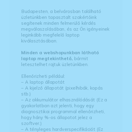
Budapesten, a belvárosban található
üzletünkben tapasztalt szakértőink
segítenek minden felmerülő kérdés
megválaszolásában, és az Ön igényeinek
leginkább megfelelő laptop
kiválasztásában.
Minden a webshopunkban látható
laptop megtekinthető,
bármit
letesztelhet rajtuk üzletünkben.
Ellenőrizheti például:
– A laptop állapotát
– A kijelző állapotát (pixelhibák, kopás
stb.)
– Az akkumulátor elhasználódását (Ez a
gyakorlatban azt jelenti, hogy egy
diagnosztikai programmal ellenőrizheti,
hogy hány %-os állapotot jelez a
szoftver.)
– A tényleges hardverspecifikációt (Ez