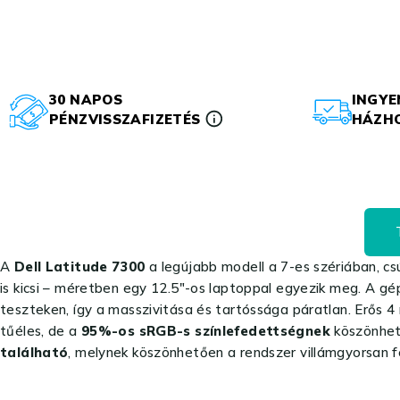
30 NAPOS
INGYE
PÉNZVISSZAFIZETÉS
HÁZHO
A
Dell Latitude 7300
a legújabb modell a 7-es szériában, cs
is kicsi – méretben egy 12.5″-os laptoppal egyezik meg. A g
teszteken, így a masszivitása és tartóssága páratlan. Erős 4
tűéles, de a
95%-os sRGB-s színlefedettségnek
köszönhető
található
, melynek köszönhetően a rendszer villámgyorsan fe