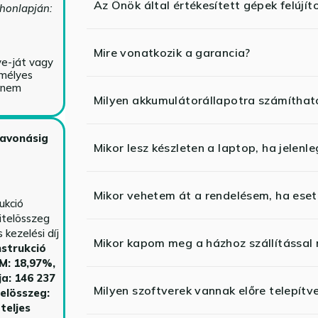
Az Önök által értékesített gépek felújít
 honlapján:
Mire vonatkozik a garancia?
ve-ját vagy
emélyes
y nem
Milyen akkumulátorállapotra számíthat
zavonásig
Mikor lesz készleten a laptop, ha jelenl
Mikor vehetem át a rendelésem, ha esetl
ukció
itelösszeg
kezelési díj
Mikor kapom meg a házhoz szállítással
strukció
HM: 18,97%,
ja: 146 237
Milyen szoftverek vannak előre telepítv
telösszeg:
teljes