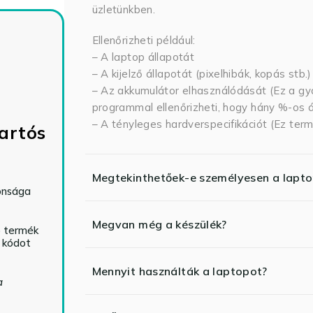
üzletünkben.
Ellenőrizheti például:
– A laptop állapotát
– A kijelző állapotát (pixelhibák, kopás stb.)
– Az akkumulátor elhasználódását (Ez a gya
programmal ellenőrizheti, hogy hány %-os ál
– A tényleges hardverspecifikációt (Ez term
artós
Megtekinthetőek-e személyesen a lapt
tonsága
Megvan még a készülék?
ó termék
ő kódot
Mennyit használták a laptopot?
a