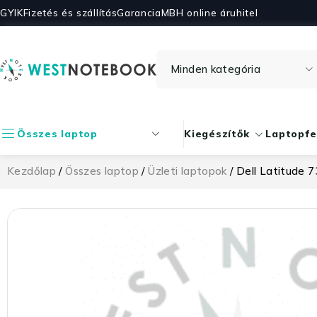
GYIK
Fizetés és szállítás
Garancia
MBH online áruhitel
Összes laptop
Kiegészítők
Laptopfe
Kezdőlap
/
Összes laptop
/
Üzleti laptopok
/ Dell Latitude 