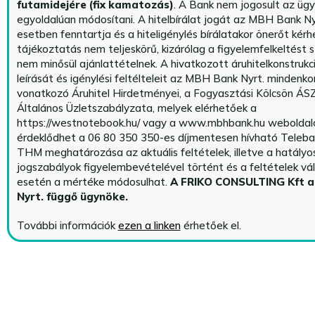
futamidejére (fix kamatozás)
. A Bank nem jogosult az üg
egyoldalúan módosítani. A hitelbírálat jogát az MBH Bank Ny
esetben fenntartja és a hiteligénylés bírálatakor önerőt kérhe
tájékoztatás nem teljeskörű, kizárólag a figyelemfelkeltést s
nem minősül ajánlattételnek. A hivatkozott áruhitelkonstrukc
leírását és igénylési feltélteleit az MBH Bank Nyrt. mindenko
vonatkozó Áruhitel Hirdetményei, a Fogyasztási Kölcsön ÁSZ
Általános Üzletszabályzata, melyek elérhetőek a
https://westnotebook.hu/
vagy a www.mbhbank.hu weboldalo
érdeklődhet a 06 80 350 350-es díjmentesen hívható Teleba
THM meghatározása az aktuális feltételek, illetve a hatályo
jogszabályok figyelembevételével történt és a feltételek vá
esetén a mértéke módosulhat.
A FRIKO CONSULTING Kft 
Nyrt. függő ügynöke
.
További információk
ezen a linken
érhetőek el.