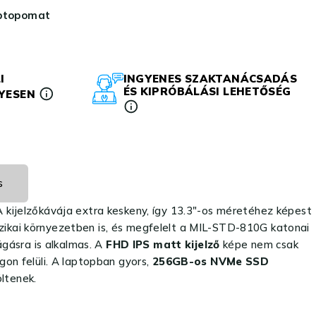
aptopomat
I
INGYENES SZAKTANÁCSADÁS
ÉS KIPRÓBÁLÁSI LEHETŐSÉG
LYESEN
s
 A kijelzőkávája extra keskeny, így 13.3″-os méretéhez képest
izikai környezetben is, és megfelelt a MIL-STD-810G katonai
gásra is alkalmas. A
FHD IPS matt kijelző
képe nem csak
on felüli. A laptopban gyors,
256GB-os NVMe SSD
ltenek.