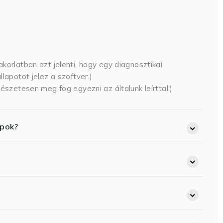
korlatban azt jelenti, hogy egy diagnosztikai
lapotot jelez a szoftver.)
észetesen meg fog egyezni az általunk leírttal.)
opok?