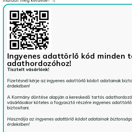
maradt még kérdése? →
Ingyenes adattörlő kód minden t
adathordozóhoz!
Tisztelt vásárlónk!
Fizetésnél kérje az ingyenes adattörlő kódot adatainak biz
érdekében!
A Kormány döntése alapján a kereskedő tartós adathordoz
vásárlásakor köteles a fogyasztó részére ingyenes adattörl
biztosítani.
Használja az ingyenes adattörlő kódot adatainak biztonság
érdekében!