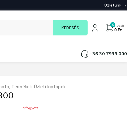
Üzletünk →
0
Kosár
0
Ft
+36 30 7939 000
ható
,
Termékek
,
Üzleti laptopok
7300
elfogyott