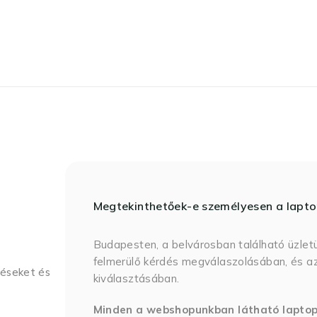
Megtekinthetőek-e személyesen a lapt
Budapesten, a belvárosban található üzlet
felmerülő kérdés megválaszolásában, és az
déseket és
kiválasztásában.
Minden a webshopunkban látható lapto