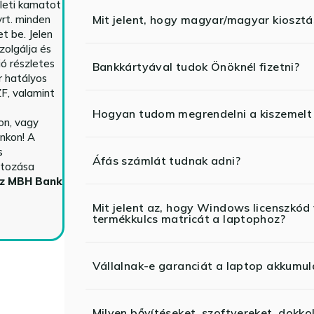
yleti kamatot
rt. minden
Mit jelent, hogy magyar/magyar kiosztás
t be. Jelen
zolgálja és
ió részletes
Bankkártyával tudok Önöknél fizetni?
r hatályos
F, valamint
Hogyan tudom megrendelni a kiszemelt
n, vagy
nkon! A
s
Áfás számlát tudnak adni?
ltozása
az MBH Bank
Mit jelent az, hogy Windows licenszk
termékkulcs matricát a laptophoz?
Vállalnak-e garanciát a laptop akkumul
Milyen bővítéseket, szoftvereket, dokko