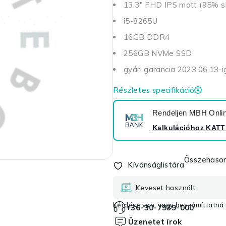
13.3" FHD IPS matt (95% 
i5-8265U
16GB DDR4
256GB NVMe SSD
gyári garancia 2023.06.13-i
Részletes specifikáció
Rendeljen MBH Online
Kalkulációhoz
KATT
Összehason
Kívánságlistára
Keveset használt
Kérdése van, vagy beszámíttatná r
+36-30-7939-000
Üzenetet írok