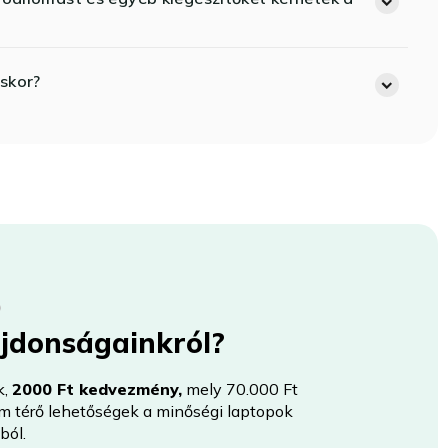
skor?
újdonságainkról?
k,
2000 Ft kedvezmény,
mely 70.000 Ft
nem térő lehetőségek a minőségi laptopok
ból.