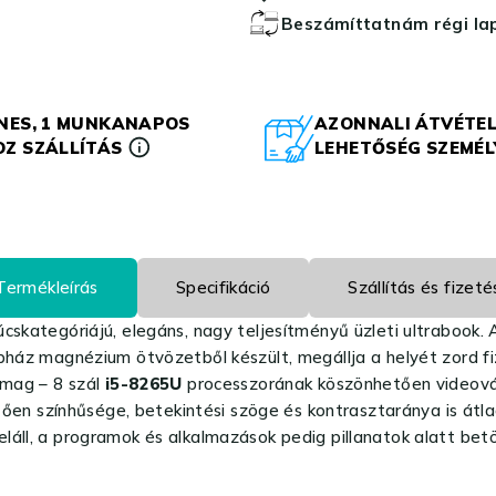
Beszámíttatnám régi l
NES, 1 MUNKANAPOS
AZONNALI ÁTVÉTEL
Z SZÁLLÍTÁS
LEHETŐSÉG SZEMÉ
Termékleírás
Specifikáció
Szállítás és fizeté
úcskategóriájú, elegáns, nagy teljesítményű üzleti ultrabook.
épház magnézium ötvözetből készült, megállja a helyét zord f
 mag – 8 szál
i5-8265U
processzorának köszönhetően videová
en színhűsége, betekintési szöge és kontrasztaránya is átlag
láll, a programok és alkalmazások pedig pillanatok alatt betö