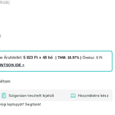
sRGB)
g
 Áruhitellel:
5 823 Ft × 48 hó
| THM: 18.97% |
Önrész: 0 Ft
INTSON IDE
»
lítom
Szigorúan tesztelt kijelző
Használatra kész
égi laptopját? Segítünk!