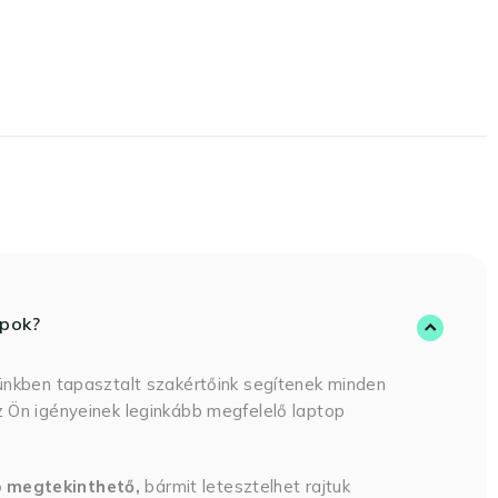
opok?
ünkben tapasztalt szakértőink segítenek minden
 Ön igényeinek leginkább megfelelő laptop
p megtekinthető,
bármit letesztelhet rajtuk