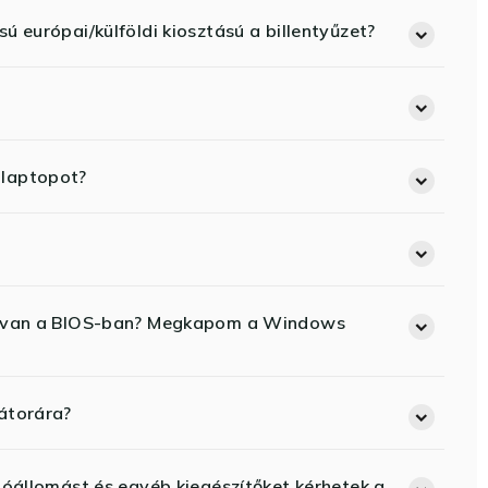
ú európai/külföldi kiosztású a billentyűzet?
 laptopot?
ód van a BIOS-ban? Megkapom a Windows
átorára?
lóállomást és egyéb kiegészítőket kérhetek a