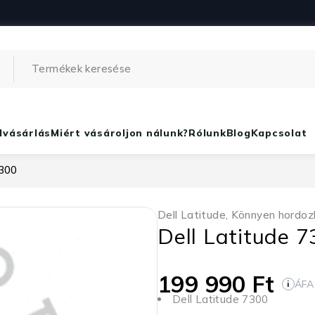
lvásárlás
Miért vásároljon nálunk?
Rólunk
Blog
Kapcsolat
7300
Dell Latitude
,
Könnyen hordoz
Dell Latitude 
199 990
Ft
ÁFA
i
Dell Latitude 7300