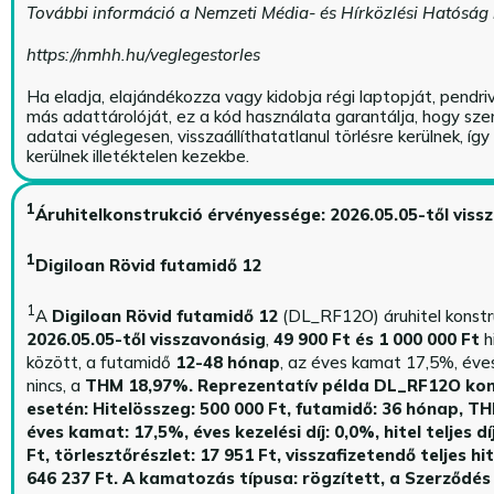
További információ a Nemzeti Média- és Hírközlési Hatóság
https://nmhh.hu/veglegestorles
Ha eladja, elajándékozza vagy kidobja régi laptopját, pendri
más adattárolóját, ez a kód használata garantálja, hogy sz
adatai véglegesen, visszaállíthatatlanul törlésre kerülnek, íg
kerülnek illetéktelen kezekbe.
1
Áruhitelkonstrukció érvényessége: 2026.05.05-től viss
1
Digiloan Rövid futamidő 12
1
A
Digiloan Rövid futamidő 12
(DL_RF12O) áruhitel konstr
2026.05.05-től visszavonásig
,
49 900 Ft és 1 000 000 Ft
h
között, a futamidő
12-48 hónap
, az éves kamat 17,5%, éves 
nincs, a
THM 18,97%.
Reprezentatív példa DL_RF12O kon
esetén: Hitelösszeg: 500 000 Ft, futamidő: 36 hónap, T
éves kamat: 17,5%, éves kezelési díj: 0,0%, hitel teljes dí
Ft, törlesztőrészlet: 17 951 Ft, visszafizetendő teljes hi
646 237 Ft.
A kamatozás típusa: rögzített, a Szerződés 