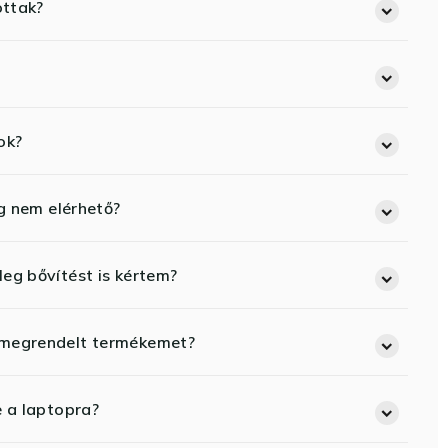
ottak?
ok?
eg nem elérhető?
eg bővítést is kértem?
 megrendelt termékemet?
e a laptopra?