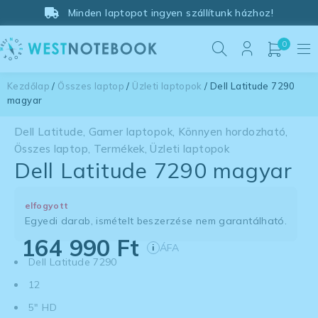
Minden laptopot ingyen szállítunk házhoz!
0
Kezdőlap
/
Összes laptop
/
Üzleti laptopok
/ Dell Latitude 7290
magyar
Dell Latitude
,
Gamer laptopok
,
Könnyen hordozható
,
Összes laptop
,
Termékek
,
Üzleti laptopok
Dell Latitude 7290 magyar
elfogyott
Egyedi darab, ismételt beszerzése nem garantálható.
164 990
Ft
ÁFA
i
Dell Latitude 7290
12
5" HD