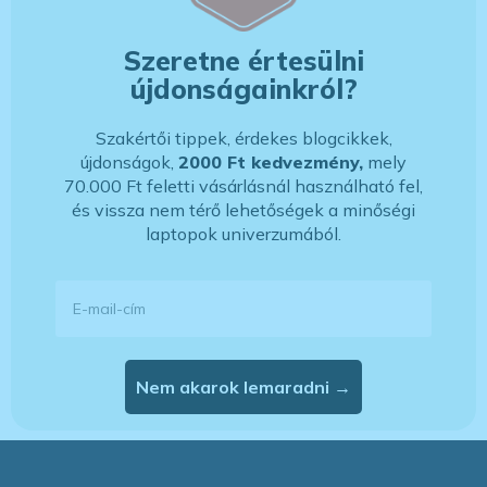
Szeretne értesülni
újdonságainkról?
Szakértői tippek, érdekes blogcikkek,
újdonságok,
2000 Ft kedvezmény,
mely
70.000 Ft feletti vásárlásnál használható fel,
és vissza nem térő lehetőségek a minőségi
laptopok univerzumából.
E-mail-cím
Nem akarok lemaradni →