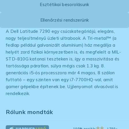
Esztétikai besorolásunk
Ellenőrzési rendszerünk
A Dell Latitude 7290 egy csúcskategóriájú, elegáns,
nagy teljesítményű üzleti ultrabook. A Tri-metal™ (a
fedlap például galvanizált alumínium) ház megállja a
helyét zord fizikai környezetben is, és megfelelt a MIL-
STD-810G katonai teszteken is, így a masszivitása és
tartóssága páratlan, súlya mégis csak 1.3 kg. 8.
generációs i5-ös processzora már 4 magos, 8 szálon
futtató – egy szinten van egy i7-7700HQ-val, amit
gamer gépekbe építenek be. Ujjlenyomat olvasóval is
rendelkezik.
Rólunk mondták
100% pozitív
| 750+