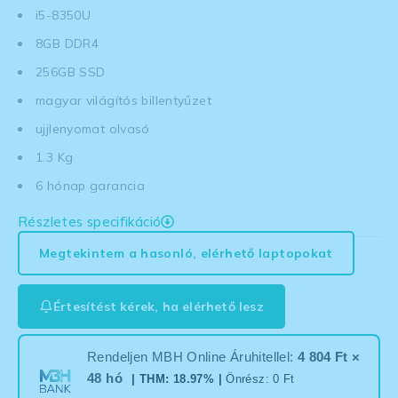
i5-8350U
8GB DDR4
256GB SSD
magyar világítós billentyűzet
ujjlenyomat olvasó
1.3 Kg
6 hónap garancia
Részletes specifikáció
Megtekintem a hasonló, elérhető laptopokat
Értesítést kérek, ha elérhető lesz
Rendeljen MBH Online Áruhitellel:
4 804 Ft ×
48 hó
| THM: 18.97% |
Önrész: 0 Ft