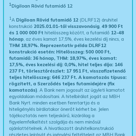
1
Digiloan Rövid futamidő 12
1
A
Digiloan Rövid futamidő 12
(DLRF12) áruhitel
konstrukció
2025.01.01-től visszavonásig
,
49 900 Ft
és 1 000 000 Ft
hitelösszeg között, a futamidő
12-48
hónap
, az éves kamat 17,5%, éves kezelési díj nincs, a
THM 18,97%.
Reprezentatív példa DLRF12
konstrukció esetén: Hitelösszeg: 500 000 Ft,
futamidő: 36 hónap, THM: 18,97%, éves kamat:
17,5%, éves kezelési díj: 0,0%, hitel teljes díja: 146
237 Ft, törlesztőrészlet: 17 951 Ft, visszafizetendő
teljes hitelösszeg: 646 237 Ft.
A kamatozás típusa:
rögzített, a Szerződés teljes futamidejére (fix
kamatozás)
. A Bank nem jogosult az ügyleti kamatot
egyoldalúan módosítani. A hitelbírálat jogát az MBH
Bank Nyrt. minden esetben fenntartja és a
hiteligénylés bírálatakor önerőt kérhet be. Jelen
tájékoztatás nem teljeskörű, kizárólag a
figyelemfelkeltést szolgálja és nem minősül
ajánlattételnek. A hivatkozott áruhitelkonstrukció
részletes leírását és igénylési feltélteleit az MBH Bank