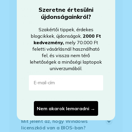
Szeretne értesülni
Mit jelent, hogy magyar/magyar
kiosztású európai/külföldi kiosztású
újdonságainkról?
a billentyűzet?
Szakértői tippek, érdekes
blogcikkek, újdonságok,
2000 Ft
kedvezmény
,
mely 70.000 Ft
Bankkártyával tudok Önöknél
feletti vásárlásnál használható
fizetni?
fel, és vissza nem térő
lehetőségek a minőségi laptopok
univerzumából.
Hogyan tudom megrendelni a
E-mail-cím
kiszemelt laptopot?
Áfás számlát tudnak adni?
Nem akarok lemaradni →
Mit jelent az, hogy Windows
licenszkód van a BIOS-ban?