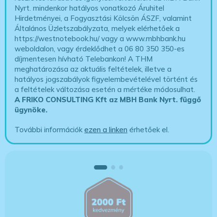
Nyrt. mindenkor hatályos vonatkozó Áruhitel
Hirdetményei, a Fogyasztási Kölcsön ÁSZF, valamint
Általános Üzletszabályzata, melyek elérhetőek a
https://westnotebook.hu/
vagy a www.mbhbank.hu
weboldalon, vagy érdeklődhet a 06 80 350 350-es
díjmentesen hívható Telebankon! A THM
meghatározása az aktuális feltételek, illetve a
hatályos jogszabályok figyelembevételével történt és
a feltételek változása esetén a mértéke módosulhat.
A FRIKO CONSULTING Kft az MBH Bank Nyrt. függő
ügynöke
.
További információk
ezen a linken
érhetőek el.