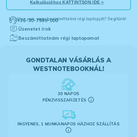
Kalkulációhoz
KATTINTSON IDE
»
Kérdése van, vagy beszámíttatná régi laptopját? Segítünk!
+36-30-7939-000
Üzenetet írok
Beszámíttatnám régi laptopomat
GONDTALAN VÁSÁRLÁS A
WESTNOTEBOOKNÁL!
30 NAPOS
PÉNZVISSZAFIZETÉS
INGYENES, 1 MUNKANAPOS HÁZHOZ SZÁLLÍTÁS