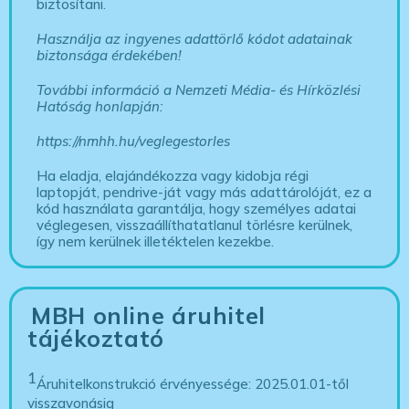
biztosítani.
Használja az ingyenes adattörlő kódot adatainak
biztonsága érdekében!
További információ a Nemzeti Média- és Hírközlési
Hatóság honlapján:
https://nmhh.hu/veglegestorles
Ha eladja, elajándékozza vagy kidobja régi
laptopját, pendrive-ját vagy más adattárolóját, ez a
kód használata garantálja, hogy személyes adatai
véglegesen, visszaállíthatatlanul törlésre kerülnek,
így nem kerülnek illetéktelen kezekbe.
MBH online áruhitel
tájékoztató
1
Áruhitelkonstrukció érvényessége: 2025.01.01-től
visszavonásig