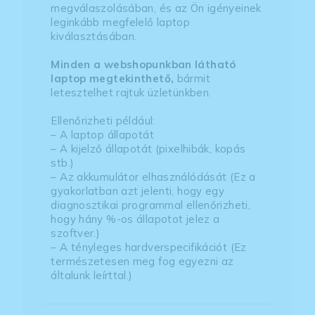
megválaszolásában, és az Ön igényeinek
leginkább megfelelő laptop
kiválasztásában.
Minden a webshopunkban látható
laptop megtekinthető,
bármit
letesztelhet rajtuk üzletünkben.
Ellenőrizheti például:
– A laptop állapotát
– A kijelző állapotát (pixelhibák, kopás
stb.)
– Az akkumulátor elhasználódását (Ez a
gyakorlatban azt jelenti, hogy egy
diagnosztikai programmal ellenőrizheti,
hogy hány %-os állapotot jelez a
szoftver.)
– A tényleges hardverspecifikációt (Ez
természetesen meg fog egyezni az
általunk leírttal.)