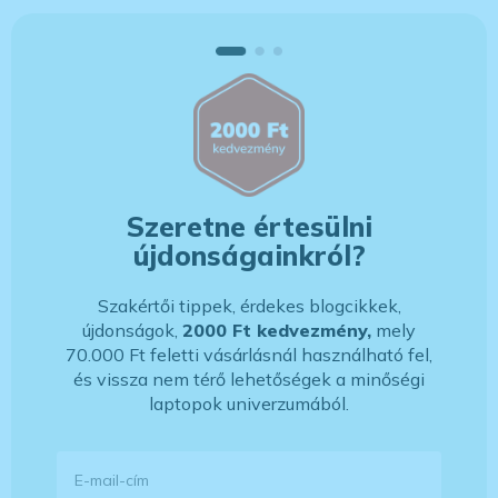
Szeretne értesülni
újdonságainkról?
Szakértői tippek, érdekes blogcikkek,
újdonságok,
2000 Ft kedvezmény,
mely
70.000 Ft feletti vásárlásnál használható fel,
és vissza nem térő lehetőségek a minőségi
laptopok univerzumából.
E-mail-cím