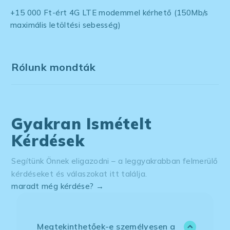
+15 000 Ft-ért 4G LTE modemmel kérhető (150Mb/s
maximális letöltési sebesség)
Rólunk mondták
Gyakran Ismételt
Kérdések
Segítünk Önnek eligazodni – a leggyakrabban felmerülő
kérdéseket és válaszokat itt találja.
maradt még kérdése? →
Megtekinthetőek-e személyesen a