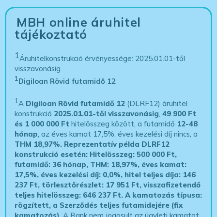
MBH online áruhitel
tájékoztató
1
Áruhitelkonstrukció érvényessége: 2025.01.01-től
visszavonásig
1
Digiloan Rövid futamidő 12
1
A
Digiloan Rövid futamidő 12
(DLRF12) áruhitel
konstrukció
2025.01.01-től visszavonásig
,
49 900 Ft
és 1 000 000 Ft
hitelösszeg között, a futamidő
12-48
hónap
, az éves kamat 17,5%, éves kezelési díj nincs, a
THM 18,97%.
Reprezentatív példa DLRF12
konstrukció esetén: Hitelösszeg: 500 000 Ft,
futamidő: 36 hónap, THM: 18,97%, éves kamat:
17,5%, éves kezelési díj: 0,0%, hitel teljes díja: 146
237 Ft, törlesztőrészlet: 17 951 Ft, visszafizetendő
teljes hitelösszeg: 646 237 Ft.
A kamatozás típusa:
rögzített, a Szerződés teljes futamidejére (fix
kamatozás)
. A Bank nem jogosult az ügyleti kamatot