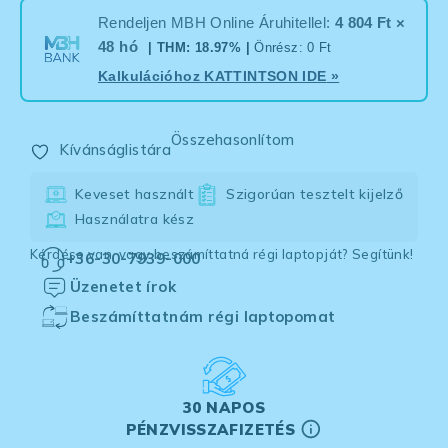
Rendeljen MBH Online Áruhitellel:
4 804 Ft ×
48 hó
| THM: 18.97% |
Önrész: 0 Ft
Kalkulációhoz
KATTINTSON IDE
»
Összehasonlítom
Kívánságlistára
Keveset használt
Szigorúan tesztelt kijelző
Használatra kész
Kérdése van, vagy beszámíttatná régi laptopját? Segítünk!
+36-30-7939-000
Üzenetet írok
Beszámíttatnám régi laptopomat
30 NAPOS
PÉNZVISSZAFIZETÉS