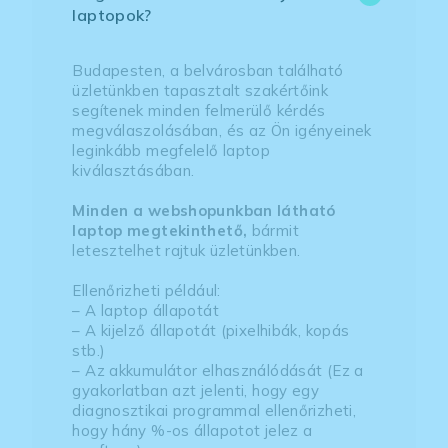
laptopok?
Budapesten, a belvárosban található
üzletünkben tapasztalt szakértőink
segítenek minden felmerülő kérdés
megválaszolásában, és az Ön igényeinek
leginkább megfelelő laptop
kiválasztásában.
Minden a webshopunkban látható
laptop megtekinthető,
bármit
letesztelhet rajtuk üzletünkben.
Ellenőrizheti például:
– A laptop állapotát
– A kijelző állapotát (pixelhibák, kopás
stb.)
– Az akkumulátor elhasználódását (Ez a
gyakorlatban azt jelenti, hogy egy
diagnosztikai programmal ellenőrizheti,
hogy hány %-os állapotot jelez a