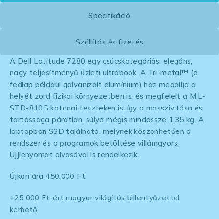
Specifikáció
Szállítás és fizetés
A Dell Latitude 7280 egy csúcskategóriás, elegáns,
nagy teljesítményű üzleti ultrabook. A Tri-metal™ (a
fedlap például galvanizált alumínium) ház megállja a
helyét zord fizikai környezetben is, és megfelelt a MIL-
STD-810G katonai teszteken is, így a masszivitása és
tartóssága páratlan, súlya mégis mindössze 1.35 kg. A
laptopban SSD található, melynek köszönhetően a
rendszer és a programok betöltése villámgyors.
Ujjlenyomat olvasóval is rendelkezik.
Újkori ára 450.000 Ft.
+25 000 Ft-ért magyar világítós billentyűzettel
kérhető