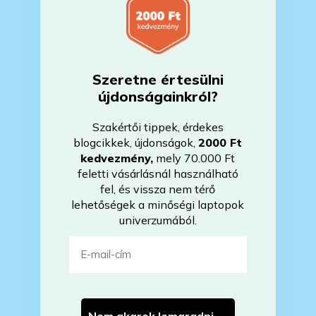
Milyen szoftverek vannak előre
telepítve a laptopra?
Szeretne értesülni
újdonságainkról?
Mit jelent, hogy magyar/magyar
kiosztású európai/külföldi kiosztású
Szakértői tippek, érdekes
a billentyűzet?
blogcikkek, újdonságok,
2000 Ft
kedvezmény
,
mely 70.000 Ft
feletti vásárlásnál használható
Bankkártyával tudok Önöknél
fel, és vissza nem térő
fizetni?
lehetőségek a minőségi laptopok
univerzumából.
E-mail-cím
Hogyan tudom megrendelni a
kiszemelt laptopot?
Nem akarok lemaradni →