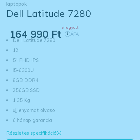
laptopok
Dell Latitude 7280
elfogyott
164 990
Ft
ÁFA
i
Dell Latitude 7280
12
5" FHD IPS
i5-6300U
8GB DDR4
256GB SSD
1.35 Kg
ujjlenyomat olvasó
6 hónap garancia
Részletes specifikáció