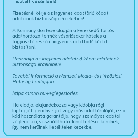
Tisztelt vásárlónk!
Fizetésnél kérje az ingyenes adattörlő kódot
adatainak biztonsága érdekében!
A Kormány döntése alapján a kereskedő tartós
adathordozó termék vásárlásakor köteles a
fogyasztó részére ingyenes adattörlő kódot
biztosítani.
Használja az ingyenes adattörlő kódot adatainak
biztonsága érdekében!
További információ a Nemzeti Média- és Hírközlési
Hatóság honlapján:
https://nmhh.hu/veglegestorles
Ha eladja, elajándékozza vagy kidobja régi
laptopját, pendrive-ját vagy más adattárolóját, ez a
kód használata garantálja, hogy személyes adatai
véglegesen, visszaállíthatatlanul törlésre kerülnek,
így nem kerülnek illetéktelen kezekbe.