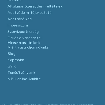
Általános Szerződési Feltételek
Adatvédelmi tájékoztató
Adattörlő kód
Impresszum
Szervizpartnerség
Elállás a vásárlástól
Hasznos linkek
Miért vásároljon nálunk?
Blog
Kapcsolat
GYIK
Tanúsítványaink
MBH online Áruhitel
©
2026
Friko Consulting Kft. – Notebook kereskedés. Minden jog