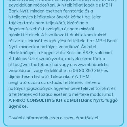
egyoldalúan módosítani. A hitelbírálat jogát az MBH
Bank Nyrt. minden esetben fenntartja és a
hiteligénylés bírálatakor önerőt kérhet be. Jelen
tájékoztatás nem teljeskörű, kizárólag a
figyelemfelkeltést szolgálja és nem minősül
ajánlattételnek. A hivatkozott áruhitelkonstrukció
részletes leírását és igénylési feltélteleit az MBH Bank
Nyrt. mindenkor hatályos vonatkozó Áruhitel
Hirdetményei, a Fogyasztási Kölcsön ÁSZF, valamint
Általános Üzletszabályzata, melyek elérhetőek a
https://westnotebook.hu/
vagy a www.mbhbank.hu
weboldalon, vagy érdeklődhet a 06 80 350 350-es
díjmentesen hívható Telebankon! A THM
meghatározása az aktuális feltételek, illetve a
hatályos jogszabályok figyelembevételével történt és
a feltételek változása esetén a mértéke módosulhat.
A FRIKO CONSULTING Kft az MBH Bank Nyrt. függő
ügynöke
.
További információk
ezen a linken
érhetőek el.