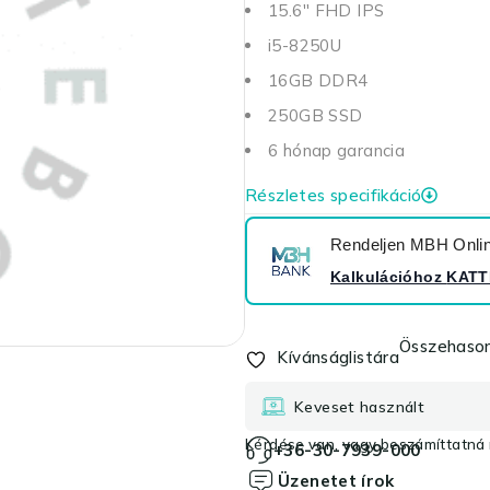
15.6'' FHD IPS
i5-8250U
16GB DDR4
250GB SSD
6 hónap garancia
Részletes specifikáció
Rendeljen MBH Online
Kalkulációhoz
KATT
Összehason
Kívánságlistára
Keveset használt
Kérdése van, vagy beszámíttatná r
+36-30-7939-000
Üzenetet írok