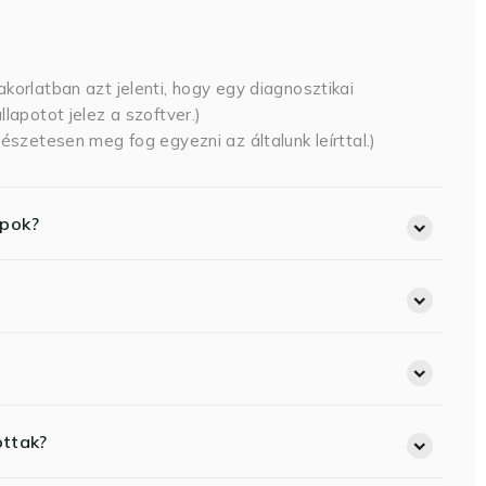
korlatban azt jelenti, hogy egy diagnosztikai
lapotot jelez a szoftver.)
észetesen meg fog egyezni az általunk leírttal.)
opok?
ottak?