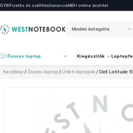
GYIK
Fizetés és szállítás
Garancia
MBH online áruhitel
Összes laptop
Kiegészítők
Laptopfe
Kezdőlap
/
Összes laptop
/
Üzleti laptopok
/ Dell Latitude 