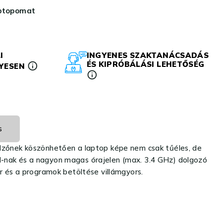
aptopomat
I
INGYENES SZAKTANÁCSADÁS
ÉS KIPRÓBÁLÁSI LEHETŐSÉG
LYESEN
s
elzőnek köszönhetően a laptop képe nem csak tűéles, de
M-nak és a nagyon magas órajelen (max. 3.4 GHz) dolgozó
er és a programok betöltése villámgyors.