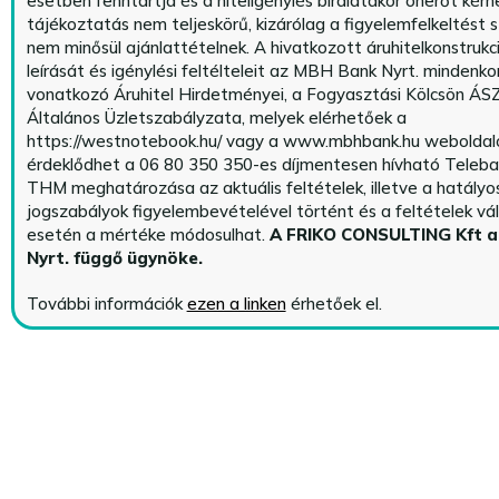
esetben fenntartja és a hiteligénylés bírálatakor önerőt kérhe
tájékoztatás nem teljeskörű, kizárólag a figyelemfelkeltést s
nem minősül ajánlattételnek. A hivatkozott áruhitelkonstrukc
leírását és igénylési feltélteleit az MBH Bank Nyrt. mindenko
vonatkozó Áruhitel Hirdetményei, a Fogyasztási Kölcsön ÁSZ
Általános Üzletszabályzata, melyek elérhetőek a
https://westnotebook.hu/
vagy a www.mbhbank.hu weboldalo
érdeklődhet a 06 80 350 350-es díjmentesen hívható Teleba
THM meghatározása az aktuális feltételek, illetve a hatályo
jogszabályok figyelembevételével történt és a feltételek vá
esetén a mértéke módosulhat.
A FRIKO CONSULTING Kft 
Nyrt. függő ügynöke
.
További információk
ezen a linken
érhetőek el.