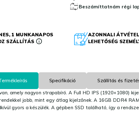
Beszámíttatnám régi l
NES, 1 MUNKANAPOS
AZONNALI ÁTVÉTEL
Z SZÁLLÍTÁS
LEHETŐSÉG SZEMÉ
Termékleírás
Specifikáció
Szállítás és fizeté
van, amely nagyon strapabíró. A Full HD IPS (1920×1080) kij
grendekkel jobb, mint egy átlag kijelzőnek. A 16GB DDR4 RA
kívül gyors a készülék. A gépben SSD található, így a rendsz