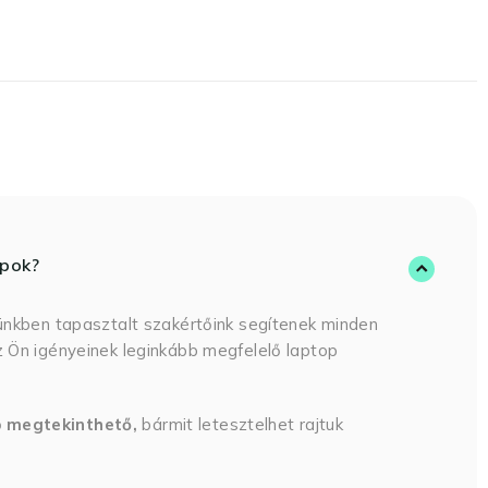
opok?
ünkben tapasztalt szakértőink segítenek minden
 Ön igényeinek leginkább megfelelő laptop
p megtekinthető,
bármit letesztelhet rajtuk