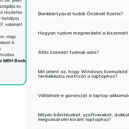
t be. Jelen
zolgálja és
ió részletes
Bankkártyával tudok Önöknél fizetni?
r hatályos
F, valamint
Hogyan tudom megrendelni a kiszemelt
n, vagy
nkon! A
s
Áfás számlát tudnak adni?
ltozása
az MBH Bank
Mit jelent az, hogy Windows licenszk
termékkulcs matricát a laptophoz?
Vállalnak-e garanciát a laptop akkumul
Milyen bővítéseket, szoftvereket, dokko
megvásárolni kívánt laptophoz?