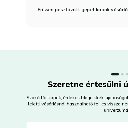
Frissen pasztázott gépet kapok vásárlá
Szeretne értesülni 
Szakértői tippek, érdekes blogcikkek, újdonságo
feletti vásárlásnál használható fel, és vissza 
univerzumá
E-mail-cím