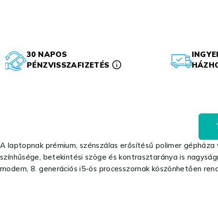
30 NAPOS
INGYE
PÉNZVISSZAFIZETÉS
HÁZHO
A laptopnak prémium, szénszálas erősítésű polimer gépháza 
színhűsége, betekintési szöge és kontrasztaránya is nagysá
modern, 8. generációs i5-ös processzornak köszönhetően rend