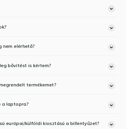
ok?
eg nem elérhető?
eg bővítést is kértem?
 megrendelt termékemet?
e a laptopra?
ú európai/külföldi kiosztású a billentyűzet?