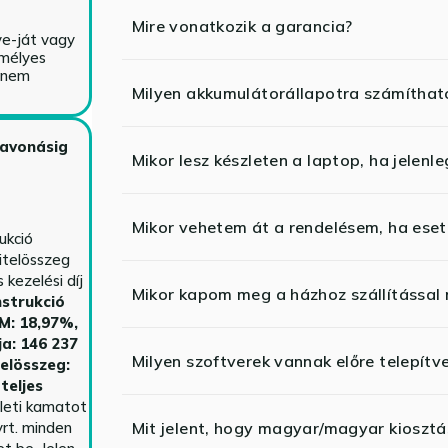
Mire vonatkozik a garancia?
ve-ját vagy
emélyes
y nem
Milyen akkumulátorállapotra számíthat
zavonásig
Mikor lesz készleten a laptop, ha jelenl
Mikor vehetem át a rendelésem, ha esetl
ukció
itelösszeg
kezelési díj
Mikor kapom meg a házhoz szállítással
strukció
HM: 18,97%,
ja: 146 237
Milyen szoftverek vannak előre telepítv
telösszeg:
teljes
yleti kamatot
rt. minden
Mit jelent, hogy magyar/magyar kiosztás