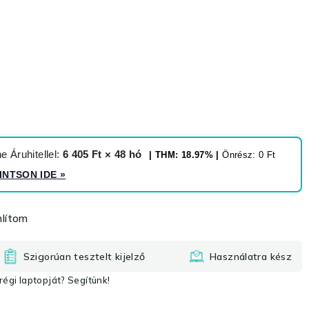
 Áruhitellel:
6 405 Ft × 48 hó
| THM: 18.97% |
Önrész: 0 Ft
INTSON IDE
»
lítom
Szigorúan tesztelt kijelző
Használatra kész
égi laptopját? Segítünk!