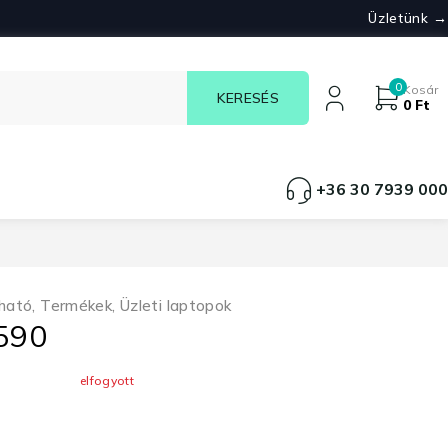
Üzletünk →
0
Kosár
0
Ft
+36 30 7939 000
ható
,
Termékek
,
Üzleti laptopok
5590
elfogyott