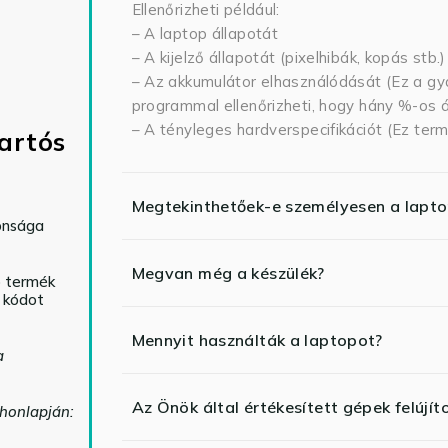
Ellenőrizheti például:
– A laptop állapotát
– A kijelző állapotát (pixelhibák, kopás stb.)
– Az akkumulátor elhasználódását (Ez a gya
programmal ellenőrizheti, hogy hány %-os ál
– A tényleges hardverspecifikációt (Ez term
artós
Megtekinthetőek-e személyesen a lapt
tonsága
Megvan még a készülék?
ó termék
ő kódot
Mennyit használták a laptopot?
a
Az Önök által értékesített gépek felújít
 honlapján: