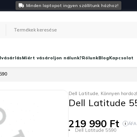
Minden laptopot ingyen szállítunk házhoz!
lvásárlás
Miért vásároljon nálunk?
Rólunk
Blog
Kapcsolat
5590
Dell Latitude
,
Könnyen hordoz
Dell Latitude 
219 990
Ft
ÁFA
i
Dell Latitude 5590