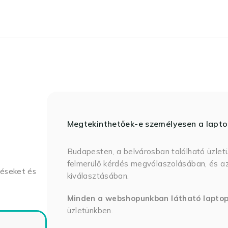
Megtekinthetőek-e személyesen a lapt
Budapesten, a belvárosban található üzlet
felmerülő kérdés megválaszolásában, és az
déseket és
kiválasztásában.
Minden a webshopunkban látható lapto
üzletünkben.