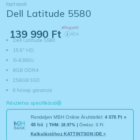
laptopok
Dell Latitude 5580
elfogyott
139 990
Ft
ÁFA
i
Dell Latitude 5580
15.6" HD
i5-6300U
8GB DDR4
256GB SSD
6 hónap garancia
Részletes specifikáció
Rendeljen MBH Online Áruhitellel:
4 076 Ft ×
48 hó
| THM: 18.97% |
Önrész: 0 Ft
Kalkulációhoz
KATTINTSON IDE
»