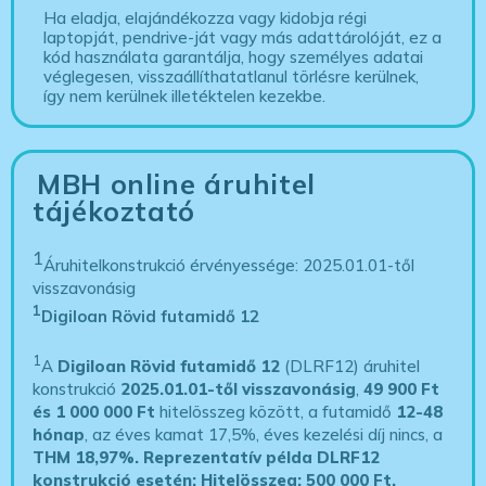
Ha eladja, elajándékozza vagy kidobja régi
laptopját, pendrive-ját vagy más adattárolóját, ez a
kód használata garantálja, hogy személyes adatai
véglegesen, visszaállíthatatlanul törlésre kerülnek,
így nem kerülnek illetéktelen kezekbe.
MBH online áruhitel
tájékoztató
1
Áruhitelkonstrukció érvényessége: 2025.01.01-től
visszavonásig
1
Digiloan Rövid futamidő 12
1
A
Digiloan Rövid futamidő 12
(DLRF12) áruhitel
konstrukció
2025.01.01-től visszavonásig
,
49 900 Ft
és 1 000 000 Ft
hitelösszeg között, a futamidő
12-48
hónap
, az éves kamat 17,5%, éves kezelési díj nincs, a
THM 18,97%.
Reprezentatív példa DLRF12
konstrukció esetén: Hitelösszeg: 500 000 Ft,