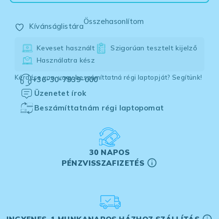
Összehasonlítom
Kívánságlistára
Keveset használt
Szigorúan tesztelt kijelző
Használatra kész
Kérdése van, vagy beszámíttatná régi laptopját? Segítünk!
+36-30-7939-000
Üzenetet írok
Beszámíttatnám régi laptopomat
30 NAPOS
PÉNZVISSZAFIZETÉS