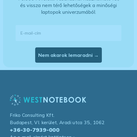
és vissza nem térő lehetőségek a minőségi
laptopok univerzumából.
E-mail-cím
Nem akarok lemaradni →
Friko Consulting Kft.
Budapest, VI. kerület, Aradi utca 35., 1062
+36-30-7939-000