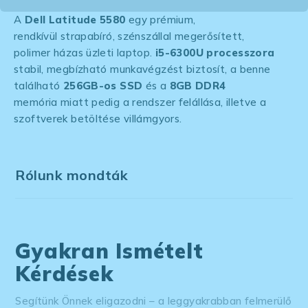
A
Dell Latitude 5580
egy prémium,
rendkívül strapabíró, szénszállal megerősített,
polimer házas üzleti laptop.
i5-6300U processzora
stabil, megbízható munkavégzést biztosít, a benne
található
256GB-os SSD
és a
8GB DDR4
memória miatt pedig a rendszer felállása, illetve a
szoftverek betöltése villámgyors.
Rólunk mondták
Gyakran Ismételt
Kérdések
Segítünk Önnek eligazodni – a leggyakrabban felmerülő