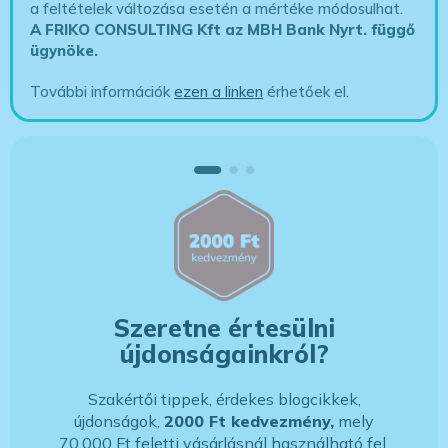
a feltételek változása esetén a mértéke módosulhat.
A FRIKO CONSULTING Kft az MBH Bank Nyrt. függő
ügynöke
.
További információk
ezen a linken
érhetőek el.
Szeretne értesülni
újdonságainkról?
Szakértői tippek, érdekes blogcikkek,
újdonságok,
2000 Ft kedvezmény,
mely
70.000 Ft feletti vásárlásnál használható fel,