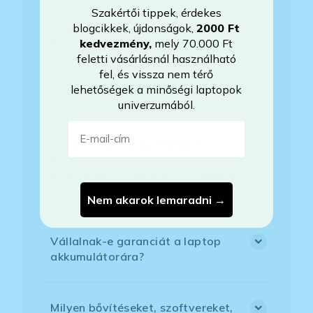
Szakértői tippek, érdekes
Hogyan tudom megrendelni a
blogcikkek, újdonságok,
2000 Ft
kiszemelt laptopot?
kedvezmény
,
mely 70.000 Ft
feletti vásárlásnál használható
fel, és vissza nem térő
lehetőségek a minőségi laptopok
Áfás számlát tudnak adni?
univerzumából.
E-mail-cím
Mit jelent az, hogy Windows
licenszkód van a BIOS-ban?
Megkapom a Windows termékkulcs
matricát a laptophoz?
Nem akarok lemaradni →
Vállalnak-e garanciát a laptop
akkumulátorára?
Milyen bővítéseket, szoftvereket,