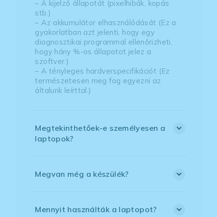
– A kijelző állapotát (pixelhibák, kopás
stb.)
– Az akkumulátor elhasználódását (Ez a
gyakorlatban azt jelenti, hogy egy
diagnosztikai programmal ellenőrizheti,
hogy hány %-os állapotot jelez a
szoftver.)
– A tényleges hardverspecifikációt (Ez
természetesen meg fog egyezni az
általunk leírttal.)
Megtekinthetőek-e személyesen a
laptopok?
Megvan még a készülék?
Mennyit használták a laptopot?