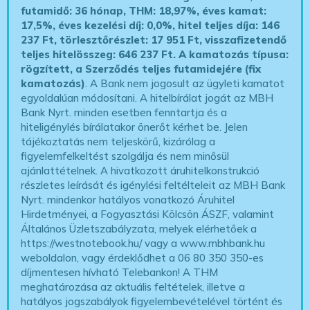
futamidő: 36 hónap, THM: 18,97%, éves kamat:
17,5%, éves kezelési díj: 0,0%, hitel teljes díja: 146
237 Ft, törlesztőrészlet: 17 951 Ft, visszafizetendő
teljes hitelösszeg: 646 237 Ft.
A kamatozás típusa:
rögzített, a Szerződés teljes futamidejére (fix
kamatozás)
. A Bank nem jogosult az ügyleti kamatot
egyoldalúan módosítani. A hitelbírálat jogát az MBH
Bank Nyrt. minden esetben fenntartja és a
hiteligénylés bírálatakor önerőt kérhet be. Jelen
tájékoztatás nem teljeskörű, kizárólag a
figyelemfelkeltést szolgálja és nem minősül
ajánlattételnek. A hivatkozott áruhitelkonstrukció
részletes leírását és igénylési feltélteleit az MBH Bank
Nyrt. mindenkor hatályos vonatkozó Áruhitel
Hirdetményei, a Fogyasztási Kölcsön ÁSZF, valamint
Általános Üzletszabályzata, melyek elérhetőek a
https://westnotebook.hu/
vagy a www.mbhbank.hu
weboldalon, vagy érdeklődhet a 06 80 350 350-es
díjmentesen hívható Telebankon! A THM
meghatározása az aktuális feltételek, illetve a
hatályos jogszabályok figyelembevételével történt és