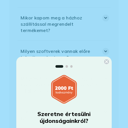
Mikor kapom meg a házhoz
szállítással megrendelt
termékemet?
Milyen szoftverek vannak előre
telepítve a laptopra?
Mit jelent, hogy magyar/magyar
kiosztású európai/külföldi kiosztású
a billentyűzet?
Bankkártyával tudok Önöknél
Szeretne értesülni
fizetni?
újdonságainkról?