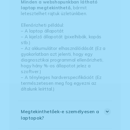
Minden a webshopunkban látható
laptop megtekinthető,
bármit
letesztelhet rajtuk üzletünkben.
Ellenőrizheti például:
– A laptop állapotát
– A kijelző állapotát (pixelhibák, kopás
stb.)
– Az akkumulátor elhasználódását (Ez a
gyakorlatban azt jelenti, hogy egy
diagnosztikai programmal ellenőrizheti,
hogy hány %-os állapotot jelez a
szoftver.)
– A tényleges hardverspecifikációt (Ez
természetesen meg fog egyezni az
általunk leírttal.)
Megtekinthetőek-e személyesen a
laptopok?