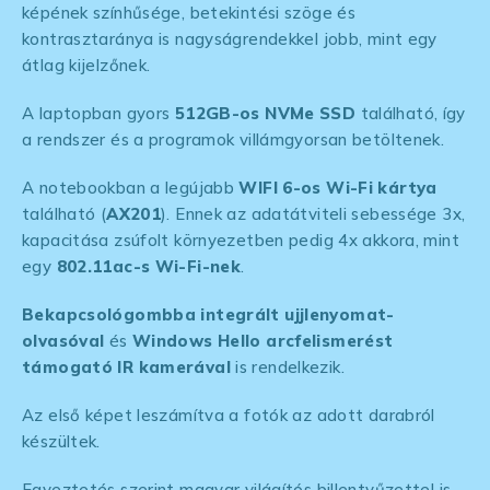
képének színhűsége, betekintési szöge és
kontrasztaránya is nagyságrendekkel jobb, mint egy
átlag kijelzőnek.
A laptopban gyors
512GB-os NVMe SSD
található, így
a rendszer és a programok villámgyorsan betöltenek.
A notebookban a legújabb
WIFI 6-os Wi-Fi kártya
található (
AX201
). Ennek az adatátviteli sebessége 3x,
kapacitása zsúfolt környezetben pedig 4x akkora, mint
egy
802.11ac-s Wi-Fi-nek
.
Bekapcsológombba integrált ujjlenyomat-
olvasóval
és
Windows Hello arcfelismerést
támogató IR kamerával
is rendelkezik.
Az első képet leszámítva a fotók az adott darabról
készültek.
Egyeztetés szerint magyar világítós billentyűzettel is