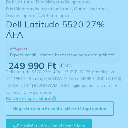
Dell Latitude
,
Érintőképernyős laptopok
,
Érintőképernyős üzleti laptopok
,
Gamer laptopok
,
Összes laptop
,
Üzleti laptopok
Dell Latitude 5520 27%
ÁFA
elfogyott
Egyedi darab, ismételt beszerzése nem garantálható.
249 990
Ft
ÁFA
i
Dell Latitude 5520 27% ÁFA | 15.6″ FHD IPS érintőkijelző |
i7-1185G7 (8 v.mag) | NVIDIA GeForce MX450 (2GB GDDR6)
| 32GB DDR4 | 512GB NVMe SSD | ujjlenyomat-olvasó | IR
kamera | 1 év garancia
Részletes specifikáció
Megtekintem a hasonló, elérhető laptopokat
Értesítést kérek, ha elérhető lesz