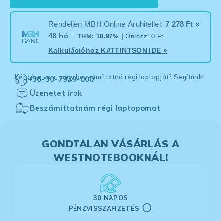
Rendeljen MBH Online Áruhitellel:
7 278 Ft ×
48 hó
| THM: 18.97% |
Önrész: 0 Ft
Kalkulációhoz
KATTINTSON IDE
»
Kérdése van, vagy beszámíttatná régi laptopját? Segítünk!
+36-30-7939-000
Üzenetet írok
Beszámíttatnám régi laptopomat
GONDTALAN VÁSÁRLÁS A
WESTNOTEBOOKNÁL!
30 NAPOS
PÉNZVISSZAFIZETÉS