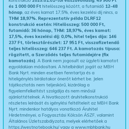
konstrukció
2025.01.01-től visszavonásig
,
49 900 Ft
és 1 000 000 Ft
hitelösszeg között, a futamidő
12-48
hónap
, az éves kamat 17,5%, éves kezelési díj nincs, a
THM 18,97%.
Reprezentatív példa DLRF12
konstrukció esetén: Hitelösszeg: 500 000 Ft,
futamidő: 36 hónap, THM: 18,97%, éves kamat:
17,5%, éves kezelési díj: 0,0%, hitel teljes díja: 146
237 Ft, törlesztőrészlet: 17 951 Ft, visszafizetendő
teljes hitelösszeg: 646 237 Ft.
A kamatozás típusa:
rögzített, a Szerződés teljes futamidejére (fix
kamatozás)
. A Bank nem jogosult az ügyleti kamatot
egyoldalúan módosítani. A hitelbírálat jogát az MBH
Bank Nyrt. minden esetben fenntartja és a
hiteligénylés bírálatakor önerőt kérhet be. Jelen
tájékoztatás nem teljeskörű, kizárólag a
figyelemfelkeltést szolgálja és nem minősül
ajánlattételnek. A hivatkozott áruhitelkonstrukció
részletes leírását és igénylési feltélteleit az MBH Bank
Nyrt. mindenkor hatályos vonatkozó Áruhitel
Hirdetményei, a Fogyasztási Kölcsön ÁSZF, valamint
Általános Üzletszabályzata, melyek elérhetőek a
https://westnotebook.hu/
vagy a www.mbhbank.hu