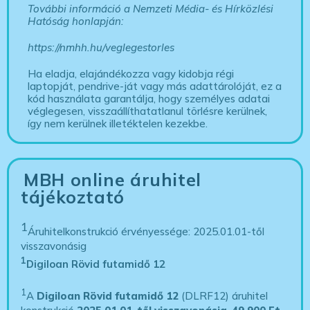
További információ a Nemzeti Média- és Hírközlési
Hatóság honlapján:
https://nmhh.hu/veglegestorles
Ha eladja, elajándékozza vagy kidobja régi
laptopját, pendrive-ját vagy más adattárolóját, ez a
kód használata garantálja, hogy személyes adatai
véglegesen, visszaállíthatatlanul törlésre kerülnek,
így nem kerülnek illetéktelen kezekbe.
MBH online áruhitel
tájékoztató
1
Áruhitelkonstrukció érvényessége: 2025.01.01-től
visszavonásig
1
Digiloan Rövid futamidő 12
1
A
Digiloan Rövid futamidő 12
(DLRF12) áruhitel