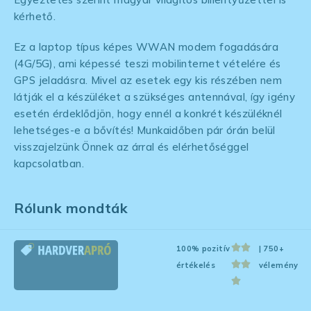
kérhető.
Ez a laptop típus képes WWAN modem fogadására
(4G/5G), ami képessé teszi mobilinternet vételére és
GPS jeladásra. Mivel az esetek egy kis részében nem
látják el a készüléket a szükséges antennával, így igény
esetén érdeklődjön, hogy ennél a konkrét készüléknél
lehetséges-e a bővítés! Munkaidőben pár órán belül
visszajelzünk Önnek az árral és elérhetőséggel
kapcsolatban.
Rólunk mondták
100% pozitív
| 750+
értékelés
vélemény