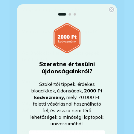
Megvan még a készülék?
Mennyit használták a laptopot?
Az Önök által értékesített gépek
felújítottak?
Szeretne értesülni
újdonságainkról?
Mire vonatkozik a garancia?
Szakértői tippek, érdekes
blogcikkek, újdonságok,
2000 Ft
kedvezmény
,
mely 70.000 Ft
Milyen akkumulátorállapotra
feletti vásárlásnál használható
számíthatok?
fel, és vissza nem térő
lehetőségek a minőségi laptopok
univerzumából.
Mikor lesz készleten a laptop, ha
E-mail-cím