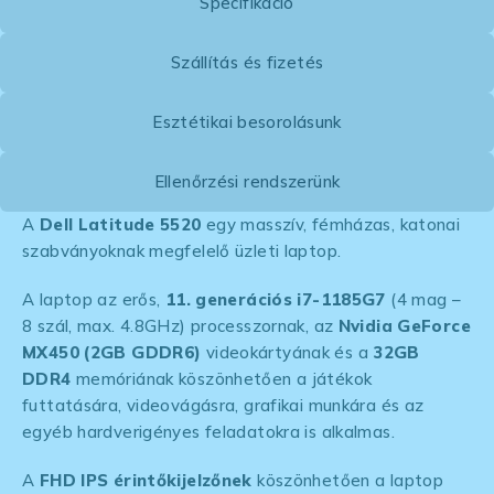
Specifikáció
Szállítás és fizetés
Esztétikai besorolásunk
Ellenőrzési rendszerünk
A
Dell Latitude 5520
egy masszív, fémházas, katonai
szabványoknak megfelelő üzleti laptop.
A laptop az erős,
11. generációs i7-1185G7
(4 mag –
8 szál, max. 4.8GHz) processzornak, az
Nvidia GeForce
MX450 (2GB GDDR6)
videokártyának és a
32GB
DDR4
memóriának köszönhetően a játékok
futtatására, videovágásra, grafikai munkára és az
egyéb hardverigényes feladatokra is alkalmas.
A
FHD IPS érintőkijelzőnek
köszönhetően a laptop