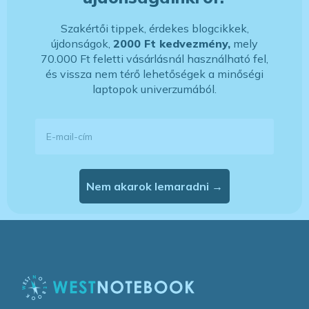
Szakértői tippek, érdekes blogcikkek,
újdonságok,
2000 Ft kedvezmény,
mely
70.000 Ft feletti vásárlásnál használható fel,
és vissza nem térő lehetőségek a minőségi
laptopok univerzumából.
E-mail-cím
Nem akarok lemaradni →