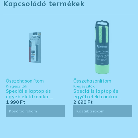
Kapcsolódó termékek
Összehasonlítom
Összehasonlítom
Kiegészítők
Kiegészítők
Speciális laptop és
Speciális laptop és
egyéb elektronikai
egyéb elektronikai
eszköz tisztító készlet -
1 990
Ft
eszköz tisztító készlet -
2 690
Ft
kis kiszerelés
nagy kiszerelés
Kosárba rakom
Kosárba rakom