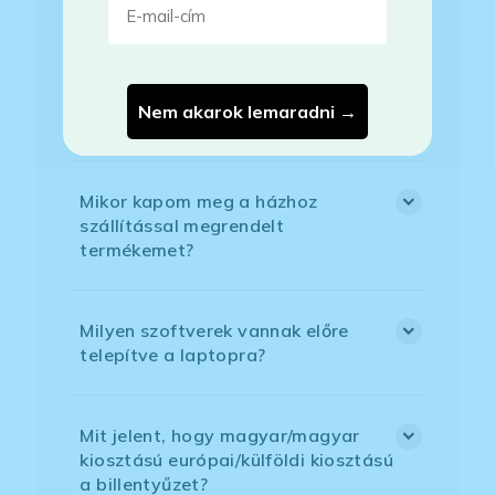
jelenleg nem elérhető?
Mikor vehetem át a rendelésem, ha
Nem akarok lemaradni →
esetleg bővítést is kértem?
Mikor kapom meg a házhoz
szállítással megrendelt
termékemet?
Milyen szoftverek vannak előre
telepítve a laptopra?
Mit jelent, hogy magyar/magyar
kiosztású európai/külföldi kiosztású
a billentyűzet?