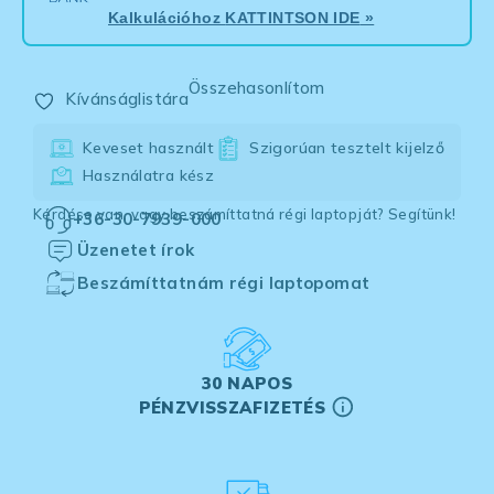
Kalkulációhoz
KATTINTSON IDE
»
Összehasonlítom
Kívánságlistára
Keveset használt
Szigorúan tesztelt kijelző
Használatra kész
Kérdése van, vagy beszámíttatná régi laptopját? Segítünk!
+36-30-7939-000
Üzenetet írok
Beszámíttatnám régi laptopomat
30 NAPOS
PÉNZVISSZAFIZETÉS