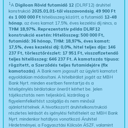
1
A
Digiloan Rövid futamidő 12
(DLRF12) áruhitel
konstrukció
2025.01.01-től visszavonásig
,
49 900 Ft
és 1 000 000 Ft
hitelösszeg között, a futamidő
12-48
hónap
, az éves kamat 17,5%, éves kezelési díj nincs, a
THM 18,97%.
Reprezentatív példa DLRF12
konstrukció esetén: Hitelösszeg: 500 000 Ft,
futamidő: 36 hónap, THM: 18,97%, éves kamat:
17,5%, éves kezelési díj: 0,0%, hitel teljes díja: 146
237 Ft, törlesztőrészlet: 17 951 Ft, visszafizetendő
teljes hitelösszeg: 646 237 Ft.
A kamatozás típusa:
rögzített, a Szerződés teljes futamidejére (fix
kamatozás)
. A Bank nem jogosult az ügyleti kamatot
egyoldalúan módosítani. A hitelbírálat jogát az MBH
Bank Nyrt. minden esetben fenntartja és a
hiteligénylés bírálatakor önerőt kérhet be. Jelen
tájékoztatás nem teljeskörű, kizárólag a
figyelemfelkeltést szolgálja és nem minősül
ajánlattételnek. A hivatkozott áruhitelkonstrukció
részletes leírását és igénylési feltélteleit az MBH Bank
Nyrt. mindenkor hatályos vonatkozó Áruhitel
Hirdetményei, a Fogyasztási Kölcsön ÁSZF, valamint