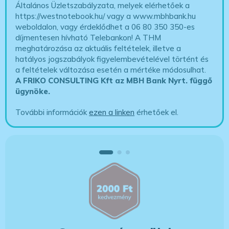
Általános Üzletszabályzata, melyek elérhetőek a
https://westnotebook.hu/
vagy a www.mbhbank.hu
weboldalon, vagy érdeklődhet a 06 80 350 350-es
díjmentesen hívható Telebankon! A THM
meghatározása az aktuális feltételek, illetve a
hatályos jogszabályok figyelembevételével történt és
a feltételek változása esetén a mértéke módosulhat.
A FRIKO CONSULTING Kft az MBH Bank Nyrt. függő
ügynöke
.
További információk
ezen a linken
érhetőek el.