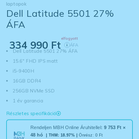
laptopok
Dell Latitude 5501 27%
ÁFA
elfogyott
334 990
Ft
ÁFA
i
Dell Latitude 5501 27% ÁFA
15.6" FHD IPS matt
i5-9400H
16GB DDR4
256GB NVMe SSD
1 év garancia
Részletes specifikáció
Rendeljen MBH Online Áruhitellel:
9 753 Ft ×
48 hó
| THM: 18.97% |
Önrész: 0 Ft