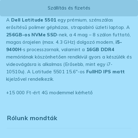
Szállítás és fizetés
A
Dell Latitude 5501
egy prémium, szénszálas
erősítésű polimer gépházas, strapabíró üzleti laptop. A
256GB-os NVMe SSD
-nek, a 4 mag – 8 szálon futtató,
magas órajelen (max. 4.3 GHz) dolgozó modern,
i5-
9400H
-s processzornak, valamint a
16GB DDR4
memóriának köszönhetően rendkívül gyors a készülék és
videovágásra is alkalmas (Erősebb, mint egy i7-
10510u). A Latitude 5501 15.6″-os
FullHD IPS matt
kijelzővel rendelkezik.
+15 000 Ft-ért 4G modemmel kérhető
Rólunk mondták