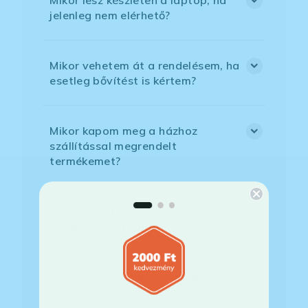
jelenleg nem elérhető?
Mikor vehetem át a rendelésem, ha
esetleg bővítést is kértem?
Mikor kapom meg a házhoz
szállítással megrendelt
termékemet?
Milyen szoftverek vannak előre
telepítve a laptopra?
Mit jelent, hogy magyar/magyar
kiosztású európai/külföldi kiosztású
a billentyűzet?