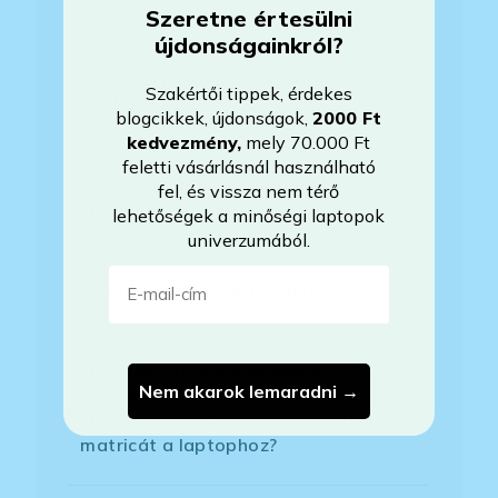
Szeretne értesülni
újdonságainkról?
Bankkártyával tudok Önöknél
Szakértői tippek, érdekes
fizetni?
blogcikkek, újdonságok,
2000 Ft
kedvezmény
,
mely 70.000 Ft
feletti vásárlásnál használható
Hogyan tudom megrendelni a
fel, és vissza nem térő
kiszemelt laptopot?
lehetőségek a minőségi laptopok
univerzumából.
E-mail-cím
Áfás számlát tudnak adni?
Mit jelent az, hogy Windows
Nem akarok lemaradni →
licenszkód van a BIOS-ban?
Megkapom a Windows termékkulcs
matricát a laptophoz?