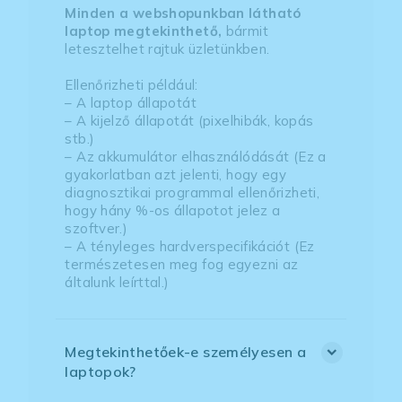
Minden a webshopunkban látható
laptop megtekinthető,
bármit
letesztelhet rajtuk üzletünkben.
Ellenőrizheti például:
– A laptop állapotát
– A kijelző állapotát (pixelhibák, kopás
stb.)
– Az akkumulátor elhasználódását (Ez a
gyakorlatban azt jelenti, hogy egy
diagnosztikai programmal ellenőrizheti,
hogy hány %-os állapotot jelez a
szoftver.)
– A tényleges hardverspecifikációt (Ez
természetesen meg fog egyezni az
általunk leírttal.)
Megtekinthetőek-e személyesen a
laptopok?