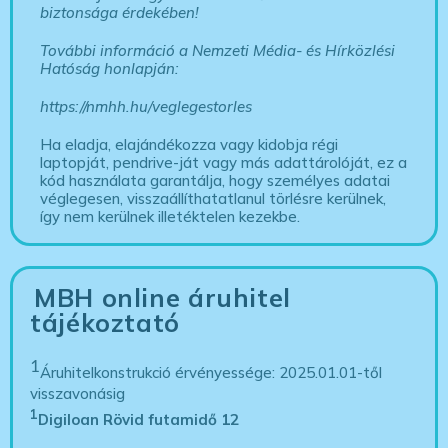
biztonsága érdekében!
További információ a Nemzeti Média- és Hírközlési
Hatóság honlapján:
https://nmhh.hu/veglegestorles
Ha eladja, elajándékozza vagy kidobja régi
laptopját, pendrive-ját vagy más adattárolóját, ez a
kód használata garantálja, hogy személyes adatai
véglegesen, visszaállíthatatlanul törlésre kerülnek,
így nem kerülnek illetéktelen kezekbe.
MBH online áruhitel
tájékoztató
1
Áruhitelkonstrukció érvényessége: 2025.01.01-től
visszavonásig
1
Digiloan Rövid futamidő 12