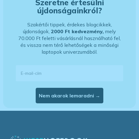
Szeretne értesülni
újdonságainkról?
Szakértői tippek, érdekes blogcikkek,
újdonságok,
2000 Ft kedvezmény,
mely
70.000 Ft feletti vásárlásnál használható fel,
és vissza nem térő lehetőségek a minőségi
laptopok univerzumából.
E-mail-cím
Nem akarok lemaradni →