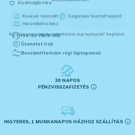
Kívánságlistára
Keveset használt
Szigorúan tesztelt kijelző
Használatra kész
Kérdése van, vagy beszámíttatná régi laptopját? Segítünk!
+36-30-7939-000
Üzenetet írok
Beszámíttatnám régi laptopomat
30 NAPOS
PÉNZVISSZAFIZETÉS
INGYENES, 1 MUNKANAPOS HÁZHOZ SZÁLLÍTÁS