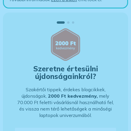
Szeretne értesülni
újdonságainkról?
Szakértői tippek, érdekes blogcikkek,
újdonságok,
2000 Ft kedvezmény,
mely
70.000 Ft feletti vásárlásnál használható fel,
és vissza nem térő lehetőségek a minőségi
laptopok univerzumából.
E-mail-cím