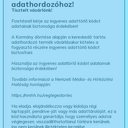
adathordozóhoz!
Tisztelt vásárlónk!
Fizetésnél kérje az ingyenes adattörlő kódot
adatainak biztonsága érdekében!
A Kormány döntése alapján a kereskedő tartós
adathordozó termék vásárlásakor köteles a
fogyasztó részére ingyenes adattörlő kódot
biztosítani.
Használja az ingyenes adattörlő kódot adatainak
biztonsága érdekében!
További információ a Nemzeti Média- és Hírközlési
Hatóság honlapján:
https://nmhh.hu/veglegestorles
Ha eladja, elajándékozza vagy kidobja régi
laptopját, pendrive-ját vagy más adattárolóját, ez a
kód használata garantálja, hogy személyes adatai
véglegesen, visszaállíthatatlanul törlésre kerülnek,
így nem kerülnek illetéktelen kezekbe.