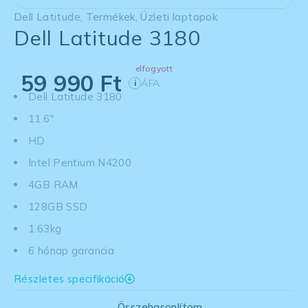
Dell Latitude
,
Termékek
,
Üzleti laptopok
Dell Latitude 3180
elfogyott
59 990
Ft
ÁFA
i
Dell Latitude 3180
11.6"
HD
Intel Pentium N4200
4GB RAM
128GB SSD
1.63kg
6 hónap garancia
Részletes specifikáció
Összehasonlítom