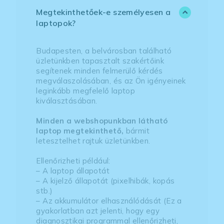
Megtekinthetőek-e személyesen a
laptopok?
Budapesten, a belvárosban található
üzletünkben tapasztalt szakértőink
segítenek minden felmerülő kérdés
megválaszolásában, és az Ön igényeinek
leginkább megfelelő laptop
kiválasztásában.
Minden a webshopunkban látható
laptop megtekinthető,
bármit
letesztelhet rajtuk üzletünkben.
Ellenőrizheti például:
– A laptop állapotát
– A kijelző állapotát (pixelhibák, kopás
stb.)
– Az akkumulátor elhasználódását (Ez a
gyakorlatban azt jelenti, hogy egy
diagnosztikai programmal ellenőrizheti,