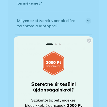
termékemet?
Milyen szoftverek vannak előre
telepítve a laptopra?
Mit jelent, hogy magyar/magyar
kiosztású európai/külföldi kiosztású
a billentyűzet?
Bankkártyával tudok Önöknél
fizetni?
Szeretne értesülni
újdonságainkról?
Hogyan tudom megrendelni a
kiszemelt laptopot?
Szakértői tippek, érdekes
blogcikkek, újdonságok,
2000 Ft