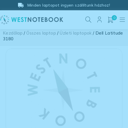
Minden laptopot ingyen szállítunk házhoz!
0
Kezdőlap
/
Összes laptop
/
Üzleti laptopok
/ Dell Latitude
3180