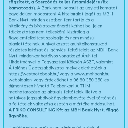
rögzített, a Szerződés teljes futamidejére (fix
kamatozás)
. A Bank nem jogosult az ügyleti kamatot
egyoldalúan módosítani. A hitelbírálat jogát az MBH
Bank Nyrt. minden esetben fenntartja és a
hiteligénylés bírálatakor önerőt kérhet be. Jelen
tájékoztatás nem teljeskörű, kizárólag a
figyelemfelkeltést szolgálja és nem minősül
ajánlattételnek. A hivatkozott áruhitelkonstrukció
részletes leírását és igénylési feltélteleit az MBH Bank
Nyrt. mindenkor hatályos vonatkozó Áruhitel
Hirdetményei, a Fogyasztási Kölcsön ÁSZF, valamint
Általános Üzletszabályzata, melyek elérhetőek a
https://westnotebook.hu/
vagy a www.mbhbank.hu
weboldalon, vagy érdeklődhet a 06 80 350 350-es
díjmentesen hívható Telebankon! A THM
meghatározása az aktuális feltételek, illetve a
hatályos jogszabályok figyelembevételével történt és
a feltételek változása esetén a mértéke módosulhat.
A FRIKO CONSULTING Kft az MBH Bank Nyrt. függő
ügynöke
.
További információk
ezen a linken
érhetőek el.