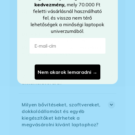
kedvezmény
,
mely 70.000 Ft
feletti vásárlásnál használható
Áfás számlát tudnak adni?
fel, és vissza nem térő
lehetőségek a minőségi laptopok
univerzumából.
Mit jelent az, hogy Windows
E-mail-cím
licenszkód van a BIOS-ban?
Megkapom a Windows termékkulcs
matricát a laptophoz?
Nem akarok lemaradni →
Vállalnak-e garanciát a laptop
akkumulátorára?
Milyen bővítéseket, szoftvereket,
dokkolóállomást és egyéb
kiegészítőket kérhetek a
megvásárolni kívánt laptophoz?