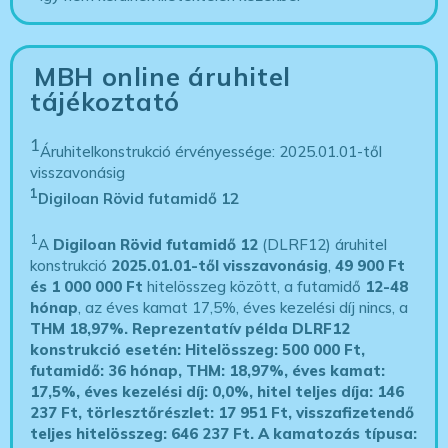
MBH online áruhitel
tájékoztató
1
Áruhitelkonstrukció érvényessége: 2025.01.01-től
visszavonásig
1
Digiloan Rövid futamidő 12
1
A
Digiloan Rövid futamidő 12
(DLRF12) áruhitel
konstrukció
2025.01.01-től visszavonásig
,
49 900 Ft
és 1 000 000 Ft
hitelösszeg között, a futamidő
12-48
hónap
, az éves kamat 17,5%, éves kezelési díj nincs, a
THM 18,97%.
Reprezentatív példa DLRF12
konstrukció esetén: Hitelösszeg: 500 000 Ft,
futamidő: 36 hónap, THM: 18,97%, éves kamat:
17,5%, éves kezelési díj: 0,0%, hitel teljes díja: 146
237 Ft, törlesztőrészlet: 17 951 Ft, visszafizetendő
teljes hitelösszeg: 646 237 Ft.
A kamatozás típusa: