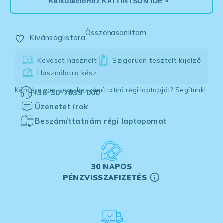
Kalkulációhoz
KATTINTSON IDE
»
Összehasonlítom
Kívánságlistára
Keveset használt
Szigorúan tesztelt kijelző
Használatra kész
Kérdése van, vagy beszámíttatná régi laptopját? Segítünk!
+36-30-7939-000
Üzenetet írok
Beszámíttatnám régi laptopomat
30 NAPOS
PÉNZVISSZAFIZETÉS