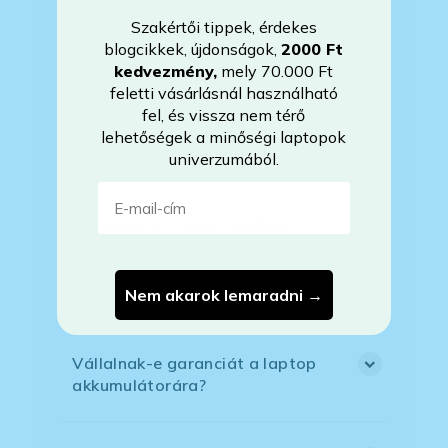
Szakértői tippek, érdekes
blogcikkek, újdonságok,
2000 Ft
Hogyan tudom megrendelni a
kedvezmény
,
mely 70.000 Ft
kiszemelt laptopot?
feletti vásárlásnál használható
fel, és vissza nem térő
lehetőségek a minőségi laptopok
Áfás számlát tudnak adni?
univerzumából.
E-mail-cím
Mit jelent az, hogy Windows
licenszkód van a BIOS-ban?
Megkapom a Windows termékkulcs
matricát a laptophoz?
Nem akarok lemaradni →
Vállalnak-e garanciát a laptop
akkumulátorára?