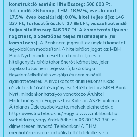
konstrukció esetén: Hitelösszeg: 500 000 Ft,
futamidő: 36 hónap, THM: 18,97%, éves kamat:
17,5%, éves kezelési díj: 0,0%, hitel teljes díja: 146
237 Ft, törlesztőrészlet: 17 951 Ft, visszafizetendő
teljes hitelösszeg: 646 237 Ft.
A kamatozás típusa:
rögzített, a Szerződés teljes futamidejére (fix
kamatozás)
. A Bank nem jogosult az ügyleti kamatot
egyoldalúan módosítani. A hitelbírálat jogát az MBH
Bank Nyrt. minden esetben fenntartja és a
hiteligénylés bírálatakor önerőt kérhet be. Jelen
tájékoztatás nem teljeskörű, kizárólag a
figyelemfelkeltést szolgálja és nem minősül
ajánlattételnek. A hivatkozott áruhitelkonstrukció
részletes leírását és igénylési feltélteleit az MBH Bank
Nyrt. mindenkor hatályos vonatkozó Áruhitel
Hirdetményei, a Fogyasztási Kölcsön ÁSZF, valamint
Általános Üzletszabályzata, melyek elérhetőek a
https://westnotebook.hu/
vagy a www.mbhbank.hu
weboldalon, vagy érdeklődhet a 06 80 350 350-es
díjmentesen hívható Telebankon! A THM
meghatározása az aktuális feltételek, illetve a