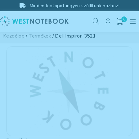
Minden laptopot ingyen szállítunk házhoz!
0
Kezdőlap
/
Termékek
/ Dell Inspiron 3521