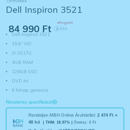
Termékek
Dell Inspiron 3521
elfogyott
84 990
Ft
ÁFA
i
Dell Inspiron 3521
15.6" HD
i3-3217U
4GB RAM
128GB SSD
DVD író
6 hónap garancia
Részletes specifikáció
Rendeljen MBH Online Áruhitellel:
2 474 Ft ×
48 hó
| THM: 18.97% |
Önrész: 0 Ft