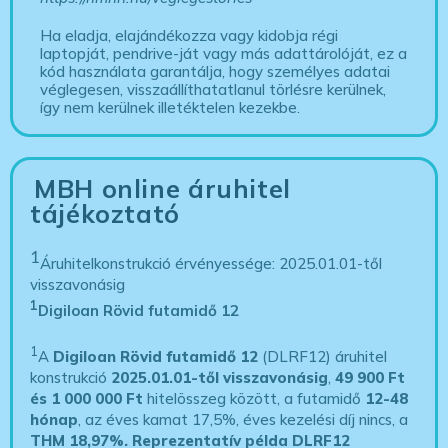
Ha eladja, elajándékozza vagy kidobja régi
laptopját, pendrive-ját vagy más adattárolóját, ez a
kód használata garantálja, hogy személyes adatai
véglegesen, visszaállíthatatlanul törlésre kerülnek,
így nem kerülnek illetéktelen kezekbe.
MBH online áruhitel
tájékoztató
1
Áruhitelkonstrukció érvényessége: 2025.01.01-től
visszavonásig
1
Digiloan Rövid futamidő 12
1
A
Digiloan Rövid futamidő 12
(DLRF12) áruhitel
konstrukció
2025.01.01-től visszavonásig
,
49 900 Ft
és 1 000 000 Ft
hitelösszeg között, a futamidő
12-48
hónap
, az éves kamat 17,5%, éves kezelési díj nincs, a
THM 18,97%.
Reprezentatív példa DLRF12