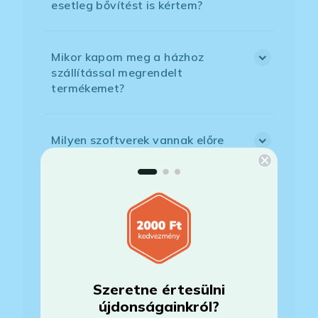
esetleg bővítést is kértem?
Mikor kapom meg a házhoz
szállítással megrendelt
termékemet?
Milyen szoftverek vannak előre
telepítve a laptopra?
Mit jelent, hogy magyar/magyar
kiosztású európai/külföldi kiosztású
a billentyűzet?
Szeretne értesülni
Bankkártyával tudok Önöknél
újdonságainkról?
fizetni?