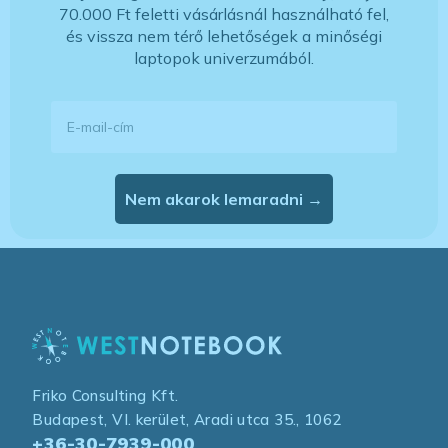
70.000 Ft feletti vásárlásnál használható fel,
és vissza nem térő lehetőségek a minőségi
laptopok univerzumából.
E-mail-cím
Nem akarok lemaradni →
Friko Consulting Kft.
Budapest, VI. kerület, Aradi utca 35., 1062
+36-30-7939-000