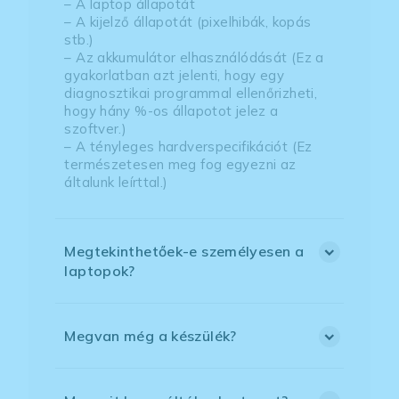
– A laptop állapotát
– A kijelző állapotát (pixelhibák, kopás
stb.)
– Az akkumulátor elhasználódását (Ez a
gyakorlatban azt jelenti, hogy egy
diagnosztikai programmal ellenőrizheti,
hogy hány %-os állapotot jelez a
szoftver.)
– A tényleges hardverspecifikációt (Ez
természetesen meg fog egyezni az
általunk leírttal.)
Megtekinthetőek-e személyesen a
laptopok?
Megvan még a készülék?