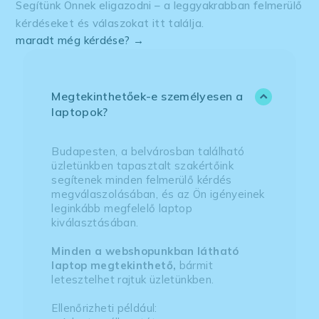
Segítünk Önnek eligazodni – a leggyakrabban felmerülő
kérdéseket és válaszokat itt találja.
maradt még kérdése? →
Megtekinthetőek-e személyesen a
laptopok?
Budapesten, a belvárosban található
üzletünkben tapasztalt szakértőink
segítenek minden felmerülő kérdés
megválaszolásában, és az Ön igényeinek
leginkább megfelelő laptop
kiválasztásában.
Minden a webshopunkban látható
laptop megtekinthető,
bármit
letesztelhet rajtuk üzletünkben.
Ellenőrizheti például: