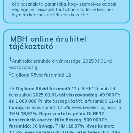
kód használata garantálja, hogy személyes adatai
véglegesen, visszaállíthatatlanul törlésre kerülnek,
így nem kerülnek illetéktelen kezekbe.
MBH online áruhitel
tájékoztató
1
Áruhitelkonstrukció érvényessége: 2025.01.01-től
visszavonásig
1
Digiloan Rövid futamidő 12
1
A
Digiloan Rövid futamidő 12
(DLRF12) áruhitel
konstrukció
2025.01.01-től visszavonásig
,
49 900 Ft
és 1 000 000 Ft
hitelösszeg között, a futamidő
12-48
hónap
, az éves kamat 17,5%, éves kezelési díj nincs, a
THM 18,97%.
Reprezentatív példa DLRF12
konstrukció esetén: Hitelösszeg: 500 000 Ft,
futamidő: 36 hónap, THM: 18,97%, éves kamat:
17,5%, éves kezelési díj: 0,0%, hitel teljes díja: 146