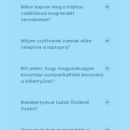
Mikor kapom meg a házhoz
szállítással megrendelt
termékemet?
Milyen szoftverek vannak előre
telepítve a laptopra?
Mit jelent, hogy magyar/magyar
kiosztású európai/külföldi kiosztású
a billentyűzet?
Bankkártyával tudok Önöknél
fizetni?
Hogyan tudom megrendelni a