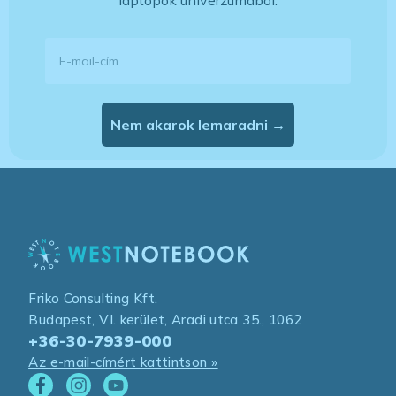
laptopok univerzumából.
E-mail-cím
Nem akarok lemaradni →
Friko Consulting Kft.
Budapest, VI. kerület, Aradi utca 35., 1062
+36-30-7939-000
Az e-mail-címért kattintson »