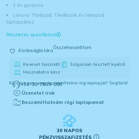
1 év garancia
Lenovo Thinkpad, Thinkbook és Ideapad
laptopokhoz
Részletes specifikáció
Összehasonlítom
Kívánságlistára
Keveset használt
Szigorúan tesztelt kijelző
Használatra kész
Kérdése van, vagy beszámíttatná régi laptopját? Segítünk!
+36-30-7939-000
Üzenetet írok
Beszámíttatnám régi laptopomat
30 NAPOS
PÉNZVISSZAFIZETÉS