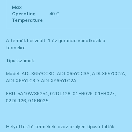
Max
Operating
40 C
Temperature
A termék használt. 1 év garancia vonatkozik a
termékre.
Típusszámok:
Model: ADLX65YCC3D, ADLX65YCC3A, ADLX65YCC2A,
ADLX65YLC3D, ADLXY65YLC2A
FRU: 5A10W86254, 02DL128, 01FR026, 01FR027,
02DL126, 01FR025
Helyettesítő termékek, azaz az ilyen típusú töltők