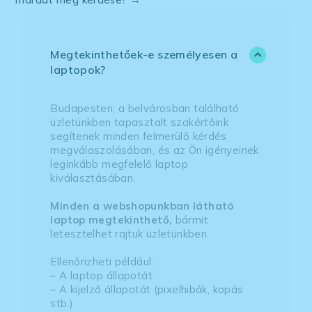
Megtekinthetőek-e személyesen a
laptopok?
Budapesten, a belvárosban található
üzletünkben tapasztalt szakértőink
segítenek minden felmerülő kérdés
megválaszolásában, és az Ön igényeinek
leginkább megfelelő laptop
kiválasztásában.
Minden a webshopunkban látható
laptop megtekinthető,
bármit
letesztelhet rajtuk üzletünkben.
Ellenőrizheti például:
– A laptop állapotát
– A kijelző állapotát (pixelhibák, kopás
stb.)