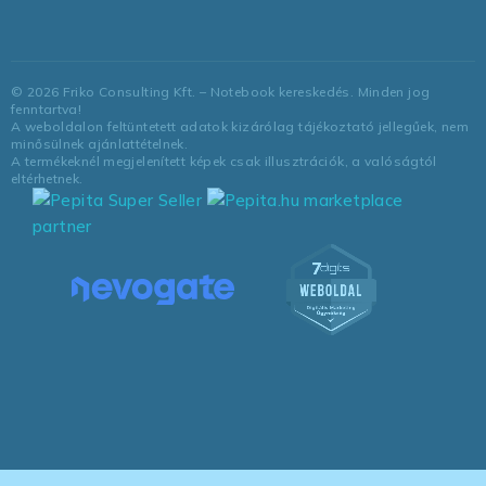
©
2026
Friko Consulting Kft. – Notebook kereskedés. Minden jog
fenntartva!
A weboldalon feltüntetett adatok kizárólag tájékoztató jellegűek, nem
minősülnek ajánlattételnek.
A termékeknél megjelenített képek csak illusztrációk, a valóságtól
eltérhetnek.
marketplace
partner