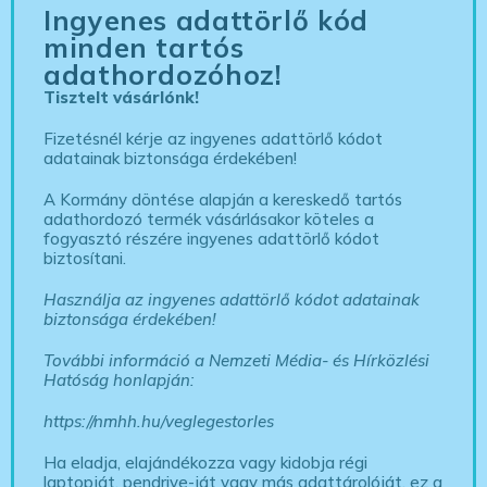
Ingyenes adattörlő kód
minden tartós
adathordozóhoz!
Tisztelt vásárlónk!
Fizetésnél kérje az ingyenes adattörlő kódot
adatainak biztonsága érdekében!
A Kormány döntése alapján a kereskedő tartós
adathordozó termék vásárlásakor köteles a
fogyasztó részére ingyenes adattörlő kódot
biztosítani.
Használja az ingyenes adattörlő kódot adatainak
biztonsága érdekében!
További információ a Nemzeti Média- és Hírközlési
Hatóság honlapján:
https://nmhh.hu/veglegestorles
Ha eladja, elajándékozza vagy kidobja régi
laptopját, pendrive-ját vagy más adattárolóját, ez a