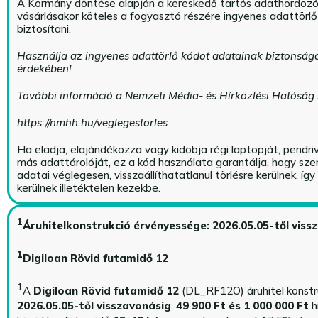
A Kormány döntése alapján a kereskedő tartós adathordoz
vásárlásakor köteles a fogyasztó részére ingyenes adattörl
biztosítani.
Használja az ingyenes adattörlő kódot adatainak biztonság
érdekében!
További információ a Nemzeti Média- és Hírközlési Hatóság
https://nmhh.hu/veglegestorles
Ha eladja, elajándékozza vagy kidobja régi laptopját, pendri
más adattárolóját, ez a kód használata garantálja, hogy sz
adatai véglegesen, visszaállíthatatlanul törlésre kerülnek, íg
kerülnek illetéktelen kezekbe.
1
Áruhitelkonstrukció érvényessége: 2026.05.05-től viss
1
Digiloan Rövid futamidő 12
1
A
Digiloan Rövid futamidő 12
(DL_RF12O) áruhitel konstr
2026.05.05-től visszavonásig
,
49 900 Ft és 1 000 000 Ft
h