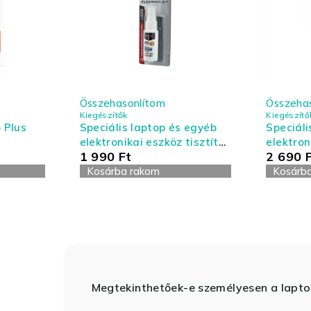
Összehasonlítom
Összeha
Kiegészítők
Kiegészítő
 Plus
Speciális laptop és egyéb
Speciáli
elektronikai eszköz tisztító
elektron
1 990
Ft
2 690
készlet - kis kiszerelés
készlet 
Kosárba rakom
Kosárb
Megtekinthetőek-e személyesen a lapt