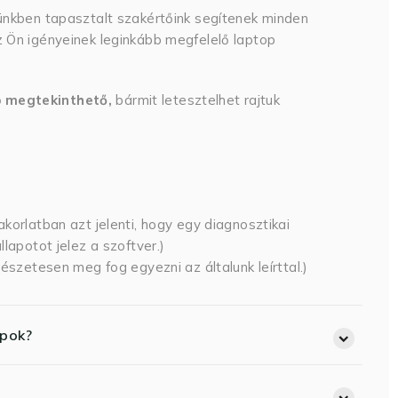
ünkben tapasztalt szakértőink segítenek minden
 Ön igényeinek leginkább megfelelő laptop
p megtekinthető,
bármit letesztelhet rajtuk
korlatban azt jelenti, hogy egy diagnosztikai
lapotot jelez a szoftver.)
észetesen meg fog egyezni az általunk leírttal.)
opok?