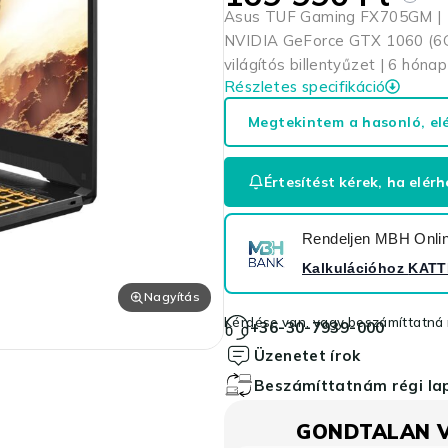
Asus TUF Gaming FX705GM | 17
NVIDIA GeForce GTX 1060 (
világítós billentyűzet | 6 hóna
Részletes specifikáció
Megtekintem a hasonló, el
Értesítést kérek, ha elérh
Rendeljen MBH Online
Kalkulációhoz
KATT
Nagyítás
Kérdése van, vagy beszámíttatná r
+36-30-7939-000
Üzenetet írok
Beszámíttatnám régi l
GONDTALAN 