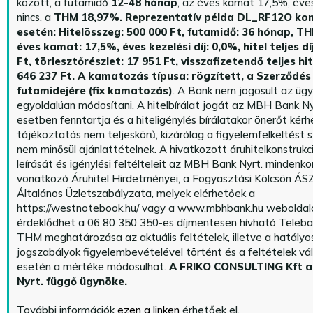
között, a futamidő
12-48 hónap
, az éves kamat 17,5%, éves 
nincs, a
THM 18,97%.
Reprezentatív példa DL_RF12O kon
esetén: Hitelösszeg: 500 000 Ft, futamidő: 36 hónap, T
éves kamat: 17,5%, éves kezelési díj: 0,0%, hitel teljes dí
Ft, törlesztőrészlet: 17 951 Ft, visszafizetendő teljes hi
646 237 Ft.
A kamatozás típusa: rögzített, a Szerződés 
futamidejére (fix kamatozás)
. A Bank nem jogosult az üg
egyoldalúan módosítani. A hitelbírálat jogát az MBH Bank Ny
esetben fenntartja és a hiteligénylés bírálatakor önerőt kérhe
tájékoztatás nem teljeskörű, kizárólag a figyelemfelkeltést s
nem minősül ajánlattételnek. A hivatkozott áruhitelkonstrukc
leírását és igénylési feltélteleit az MBH Bank Nyrt. mindenko
vonatkozó Áruhitel Hirdetményei, a Fogyasztási Kölcsön ÁSZ
Általános Üzletszabályzata, melyek elérhetőek a
https://westnotebook.hu/
vagy a www.mbhbank.hu weboldalo
érdeklődhet a 06 80 350 350-es díjmentesen hívható Teleba
THM meghatározása az aktuális feltételek, illetve a hatályo
jogszabályok figyelembevételével történt és a feltételek vá
esetén a mértéke módosulhat.
A FRIKO CONSULTING Kft 
Nyrt. függő ügynöke
.
További információk
ezen a linken
érhetőek el.