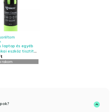
sonlítom
k
s laptop és egyéb
ikai eszköz tisztító
Ft
- nagy kiszerelés
a rakom
opok?