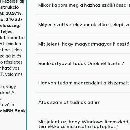
kezelési díj
Mikor kapom meg a házhoz szállítással
strukció
HM: 18,97%,
ja: 146 237
Milyen szoftverek vannak előre telepítv
telösszeg:
teljes
yleti kamatot
rt. minden
Mit jelent, hogy magyar/magyar kiosztás
t be. Jelen
zolgálja és
ió részletes
Bankkártyával tudok Önöknél fizetni?
r hatályos
F, valamint
Hogyan tudom megrendelni a kiszemelt
n, vagy
nkon! A
s
Áfás számlát tudnak adni?
ltozása
az MBH Bank
Mit jelent az, hogy Windows licenszk
termékkulcs matricát a laptophoz?