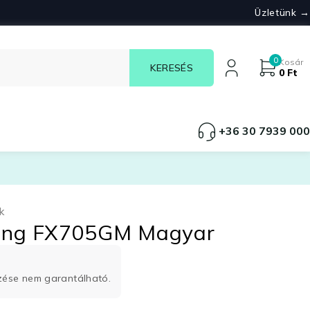
Üzletünk →
0
Kosár
0
Ft
+36 30 7939 000
k
ing FX705GM Magyar
rzése nem garantálható.