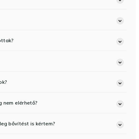
ottak?
ok?
eg nem elérhető?
eg bővítést is kértem?