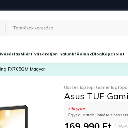
lvásárlás
Miért vásároljon nálunk?
Rólunk
Blog
Kapcsolat
ming FX705GM Magyar
Összes laptop
,
Gamer laptopo
Asus TUF Gam
elfogyott
Egyedi darab, ismételt besze
169 990
Ft
ÁFA
i