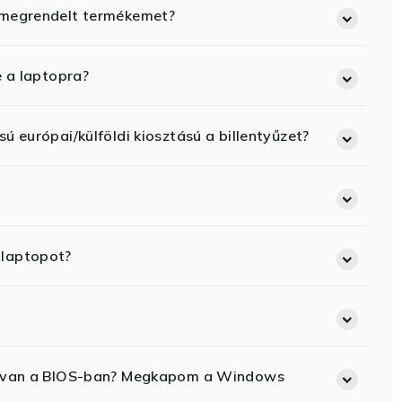
 megrendelt termékemet?
e a laptopra?
ú európai/külföldi kiosztású a billentyűzet?
 laptopot?
ód van a BIOS-ban? Megkapom a Windows