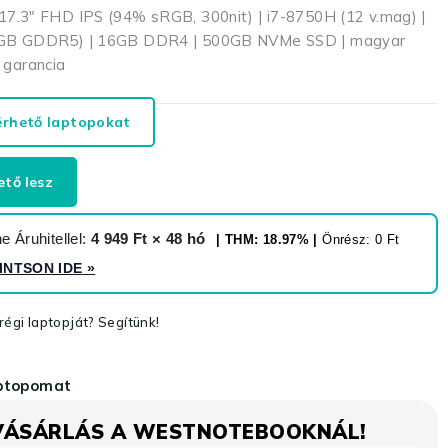
.3″ FHD IPS (94% sRGB, 300nit) | i7-8750H (12 v.mag) |
6GB GDDR5) | 16GB DDR4 | 500GB NVMe SSD | magyar
p garancia
érhető laptopokat
ető lesz
 Áruhitellel:
4 949 Ft × 48 hó
| THM: 18.97% |
Önrész: 0 Ft
INTSON IDE
»
égi laptopját? Segítünk!
aptopomat
VÁSÁRLÁS A WESTNOTEBOOKNÁL!