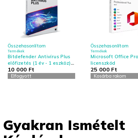
Összehasonlítom
Összehasonlítom
Termékek
Termékek
Bitdefender Antivírus Plus
Microsoft Office Pro
előfizetés (1 év - 1 eszköz) -
licenszkód
10 000
Ft
25 000
Ft
Antivírus és Tűzfal
Elfogyott
Kosárba rakom
Gyakran Ismételt