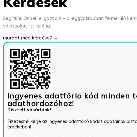
Kérdések
Segítünk Önnek eligazodni – a leggyakrabban felmerülő kér
válaszokat itt találja.
maradt még kérdése? →
Ingyenes adattörlő kód minden t
adathordozóhoz!
Tisztelt vásárlónk!
Fizetésnél kérje az ingyenes adattörlő kódot adatainak biz
érdekében!