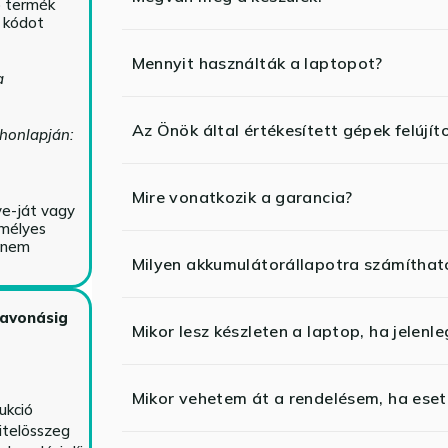
ó termék
ő kódot
Mennyit használták a laptopot?
a
Az Önök által értékesített gépek felújít
 honlapján:
Mire vonatkozik a garancia?
ve-ját vagy
emélyes
y nem
Milyen akkumulátorállapotra számíthat
zavonásig
Mikor lesz készleten a laptop, ha jelenl
Mikor vehetem át a rendelésem, ha esetl
ukció
itelösszeg