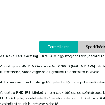
Termékleírás
Specifikáci
Az
Asus TUF Gaming FX705GM
egy kifejezetten játékra te
A laptop az
NVIDIA GeForce GTX 1060 (6GB GDDR5)
GPU-n
futtatására, videovágásra és grafikai feladatokra is kiváló.
A
Hypercool Technology
fémjelezte hűtés egy kiemelkedően 
A laptop
FHD IPS kijelzője
nem csak tűéles, de színhűsége, b
LCD
. (A kijelző színlefedettsége eléri a közel értéket az sR
szolgáltatásunk is igénybe vehető.