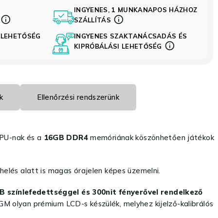
INGYENES, 1 MUNKANAPOS HÁZHOZ
S
SZÁLLÍTÁS
 LEHETŐSÉG
INGYENES SZAKTANÁCSADÁS ÉS
KIPRÓBÁLÁSI LEHETŐSÉG
k
Ellenőrzési rendszerünk
PU-nak és a
16GB DDR4
memóriának köszönhetően játékok
helés alatt is magas órajelen képes üzemelni.
 színlefedettséggel és 300nit fényerővel rendelkező
05GM olyan prémium LCD-s készülék, melyhez kijelző-kalibrálós