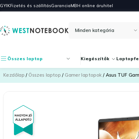
GYIK
Fizetés és szállítás
Garancia
MBH online áruhitel
Összes laptop
Kiegészítők
Laptopfe
Kezdőlap
/
Összes laptop
/
Gamer laptopok
/ Asus TUF Ga