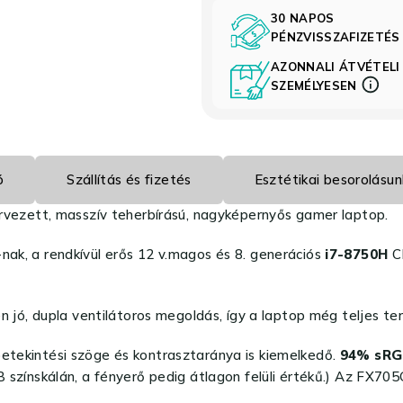
30 NAPOS
PÉNZVISSZAFIZETÉ
AZONNALI ÁTVÉTELI
SZEMÉLYESEN
ó
Szállítás és fizetés
Esztétikai besorolásun
rvezett, masszív teherbírású, nagyképernyős gamer laptop.
ak, a rendkívül erős 12 v.magos és 8. generációs
i7-8750H
C
jó, dupla ventilátoros megoldás, így a laptop még teljes ter
etekintési szöge és kontrasztaránya is kiemelkedő.
94% sRGB
GB színskálán, a fényerő pedig átlagon felüli értékű.) Az FX7