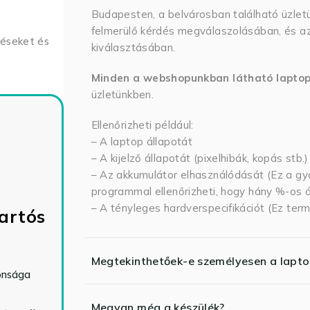
Budapesten, a belvárosban található üzlet
felmerülő kérdés megválaszolásában, és az
déseket és
kiválasztásában.
Minden a webshopunkban látható lapto
üzletünkben.
Ellenőrizheti például:
– A laptop állapotát
– A kijelző állapotát (pixelhibák, kopás stb.)
– Az akkumulátor elhasználódását (Ez a gya
programmal ellenőrizheti, hogy hány %-os ál
– A tényleges hardverspecifikációt (Ez term
artós
Megtekinthetőek-e személyesen a lapt
tonsága
Megvan még a készülék?