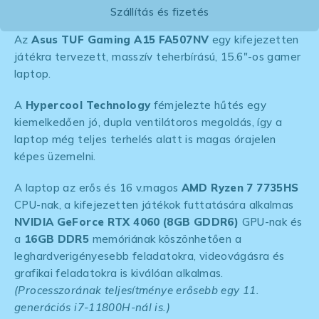
Szállítás és fizetés
Az
Asus TUF Gaming A15 FA507NV
egy kifejezetten
játékra tervezett, masszív teherbírású, 15.6″-os gamer
laptop.
A
Hypercool Technology
fémjelezte hűtés egy
kiemelkedően jó, dupla ventilátoros megoldás, így a
laptop még teljes terhelés alatt is magas órajelen
képes üzemelni.
A laptop az erős és 16 v.magos
AMD Ryzen 7 7735HS
CPU-nak, a kifejezetten játékok futtatására alkalmas
NVIDIA GeForce RTX 4060 (8GB GDDR6)
GPU-nak és
a
16GB DDR5
memóriának köszönhetően a
leghardverigényesebb feladatokra, videovágásra és
grafikai feladatokra is kiválóan alkalmas.
(Processzorának teljesítménye erősebb egy 11.
generációs i7-11800H-nál is.)