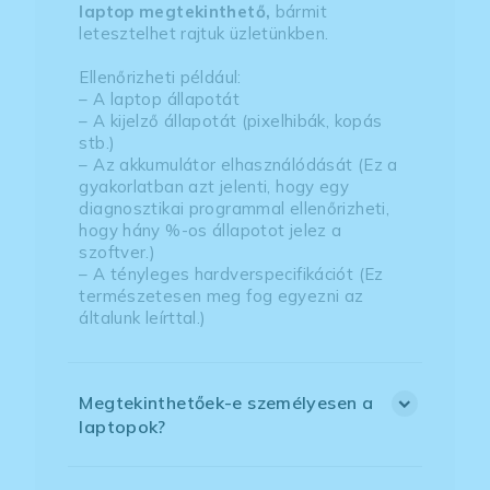
laptop megtekinthető,
bármit
letesztelhet rajtuk üzletünkben.
Ellenőrizheti például:
– A laptop állapotát
– A kijelző állapotát (pixelhibák, kopás
stb.)
– Az akkumulátor elhasználódását (Ez a
gyakorlatban azt jelenti, hogy egy
diagnosztikai programmal ellenőrizheti,
hogy hány %-os állapotot jelez a
szoftver.)
– A tényleges hardverspecifikációt (Ez
természetesen meg fog egyezni az
általunk leírttal.)
Megtekinthetőek-e személyesen a
laptopok?