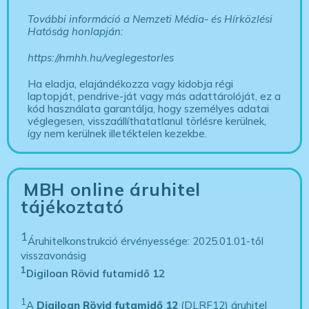
További információ a Nemzeti Média- és Hírközlési
Hatóság honlapján:
https://nmhh.hu/veglegestorles
Ha eladja, elajándékozza vagy kidobja régi
laptopját, pendrive-ját vagy más adattárolóját, ez a
kód használata garantálja, hogy személyes adatai
véglegesen, visszaállíthatatlanul törlésre kerülnek,
így nem kerülnek illetéktelen kezekbe.
MBH online áruhitel
tájékoztató
1
Áruhitelkonstrukció érvényessége: 2025.01.01-től
visszavonásig
1
Digiloan Rövid futamidő 12
1
A
Digiloan Rövid futamidő 12
(DLRF12) áruhitel