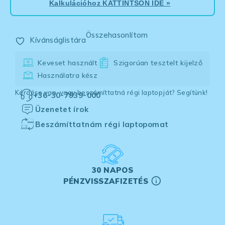
Kalkulációhoz
KATTINTSON IDE
»
Összehasonlítom
Kívánságlistára
Keveset használt
Szigorúan tesztelt kijelző
Használatra kész
Kérdése van, vagy beszámíttatná régi laptopját? Segítünk!
+36-30-7939-000
Üzenetet írok
Beszámíttatnám régi laptopomat
30 NAPOS
PÉNZVISSZAFIZETÉS