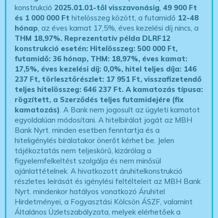
konstrukció
2025.01.01-től visszavonásig
,
49 900 Ft
és 1 000 000 Ft
hitelösszeg között, a futamidő
12-48
hónap
, az éves kamat 17,5%, éves kezelési díj nincs, a
THM 18,97%.
Reprezentatív példa DLRF12
konstrukció esetén: Hitelösszeg: 500 000 Ft,
futamidő: 36 hónap, THM: 18,97%, éves kamat:
17,5%, éves kezelési díj: 0,0%, hitel teljes díja: 146
237 Ft, törlesztőrészlet: 17 951 Ft, visszafizetendő
teljes hitelösszeg: 646 237 Ft.
A kamatozás típusa:
rögzített, a Szerződés teljes futamidejére (fix
kamatozás)
. A Bank nem jogosult az ügyleti kamatot
egyoldalúan módosítani. A hitelbírálat jogát az MBH
Bank Nyrt. minden esetben fenntartja és a
hiteligénylés bírálatakor önerőt kérhet be. Jelen
tájékoztatás nem teljeskörű, kizárólag a
figyelemfelkeltést szolgálja és nem minősül
ajánlattételnek. A hivatkozott áruhitelkonstrukció
részletes leírását és igénylési feltélteleit az MBH Bank
Nyrt. mindenkor hatályos vonatkozó Áruhitel
Hirdetményei, a Fogyasztási Kölcsön ÁSZF, valamint
Általános Üzletszabályzata, melyek elérhetőek a