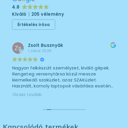
4.8
Kiváló
205 vélemény
Értékelés írása
Zsolt Busznyák
1 Július 2026
Nagyon felkészült személyzet, kiváló gépek.
Rengeteg versenytársa közül messze
kiemelkedő szaküzlet, azaz SZAKüzlet.
Használt, komoly laptopok vásárlása esetén
csak őket tudom ajánlani saját, korábbi igen
Olvass tovább
rossz tapasztalataim alapján.
Kapcsolódó termékek