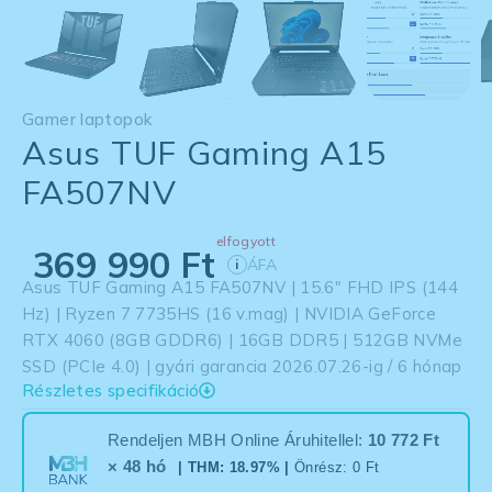
Gamer laptopok
Asus TUF Gaming A15
FA507NV
elfogyott
369 990
Ft
ÁFA
i
Asus TUF Gaming A15 FA507NV | 15.6″ FHD IPS (144
Hz) | Ryzen 7 7735HS (16 v.mag) | NVIDIA GeForce
RTX 4060 (8GB GDDR6) | 16GB DDR5 | 512GB NVMe
SSD (PCIe 4.0) | gyári garancia 2026.07.26-ig / 6 hónap
Részletes specifikáció
Rendeljen MBH Online Áruhitellel:
10 772 Ft
× 48 hó
| THM: 18.97% |
Önrész: 0 Ft