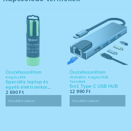
Összehasonlítom
Összehasonlítom
Kiegészítők
Átalakító
,
Kiegészítők
,
Speciális laptop és
Termékek
5in1 Type-C USB HUB
egyéb elektronikai
12 990
Ft
eszköz tisztító készlet -
2 690
Ft
nagy kiszerelés
Kosárba rakom
Kosárba rakom