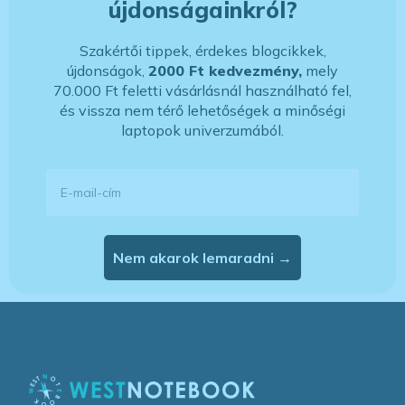
újdonságainkról?
Szakértői tippek, érdekes blogcikkek,
újdonságok,
2000 Ft kedvezmény,
mely
70.000 Ft feletti vásárlásnál használható fel,
és vissza nem térő lehetőségek a minőségi
laptopok univerzumából.
E-mail-cím
Nem akarok lemaradni →