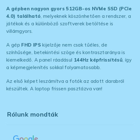
A gépben nagyon gyors 512GB-os NVMe SSD (PCIe
4.0) található
, melyeknek köszönhetően a rendszer, a
játékok és a különböző szoftverek betöltése is
villámgyors.
A gép
FHD IPS
kijelzője nem csak tűéles, de
színhűsége, betekintési szöge és kontrasztaránya is
kiemelkedő. A panel ráadásul
144Hz képfrissítésű
, így
a képmegjelenítés sokkal folyamatosabb.
Az első képet leszámítva a fotók az adott darabról
készültek. A laptop frissen pasztázva van!
Rólunk mondták