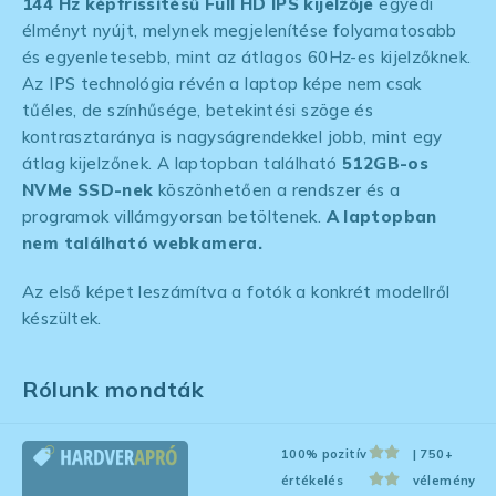
144 Hz képfrissítésű Full HD IPS kijelzője
egyedi
élményt nyújt, melynek megjelenítése folyamatosabb
és egyenletesebb, mint az átlagos 60Hz-es kijelzőknek.
Az IPS technológia révén a laptop képe nem csak
tűéles, de színhűsége, betekintési szöge és
kontrasztaránya is nagyságrendekkel jobb, mint egy
átlag kijelzőnek. A laptopban található
512GB-os
NVMe SSD-nek
köszönhetően a rendszer és a
programok villámgyorsan betöltenek.
A laptopban
nem található
webkamera.
Az első képet leszámítva a fotók a konkrét modellről
készültek.
Rólunk mondták
100% pozitív
| 750+
értékelés
vélemény