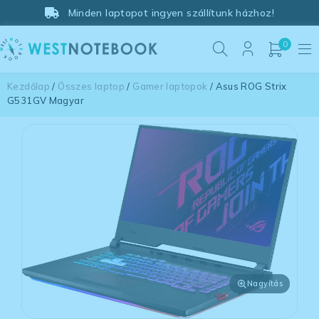
Minden laptopot ingyen szállítunk házhoz!
0
Kezdőlap
/
Összes laptop
/
Gamer laptopok
/ Asus ROG Strix
G531GV Magyar
Nagyítás