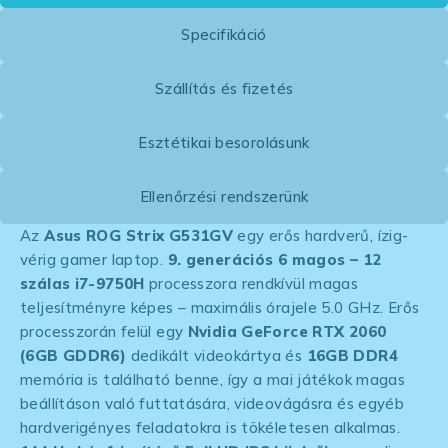
Specifikáció
Szállítás és fizetés
Esztétikai besorolásunk
Ellenőrzési rendszerünk
Az
Asus ROG Strix G531GV
egy erős hardverű, ízig-
vérig gamer laptop.
9. generációs 6 magos – 12
szálas i7-9750H
processzora rendkívül magas
teljesítményre képes – maximális órajele 5.0 GHz. Erős
processzorán felül egy
Nvidia GeForce RTX 2060
(6GB GDDR6)
dedikált videokártya és
16GB DDR4
memória is található benne, így a mai játékok magas
beállításon való futtatására, videovágásra és egyéb
hardverigényes feladatokra is tökéletesen alkalmas.