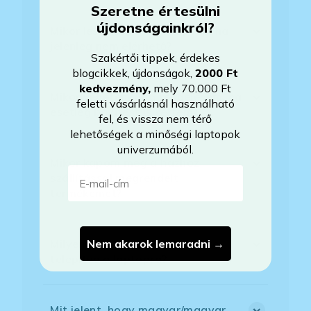
Szeretne értesülni
újdonságainkról?
Mikor lesz készleten a laptop, ha
jelenleg nem elérhető?
Szakértői tippek, érdekes
blogcikkek, újdonságok,
2000 Ft
kedvezmény
,
mely 70.000 Ft
Mikor vehetem át a rendelésem, ha
feletti vásárlásnál használható
esetleg bővítést is kértem?
fel, és vissza nem térő
lehetőségek a minőségi laptopok
univerzumából.
Mikor kapom meg a házhoz
E-mail-cím
szállítással megrendelt
termékemet?
Nem akarok lemaradni →
Milyen szoftverek vannak előre
telepítve a laptopra?
Mit jelent, hogy magyar/magyar