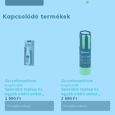
Kapcsolódó termékek
Összehasonlítom
Összehasonlítom
Kiegészítők
Kiegészítők
Speciális laptop és
Speciális laptop és
egyéb elektronikai
egyéb elektronikai
eszköz tisztító készlet -
1 990
Ft
eszköz tisztító készlet -
2 690
Ft
kis kiszerelés
nagy kiszerelés
Kosárba rakom
Kosárba rakom