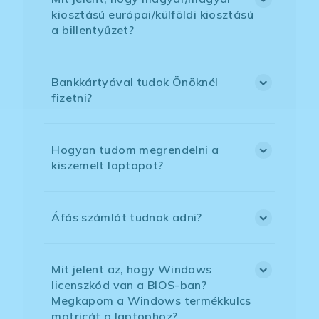
kiosztású európai/külföldi kiosztású
a billentyűzet?
Bankkártyával tudok Önöknél
fizetni?
Hogyan tudom megrendelni a
kiszemelt laptopot?
Áfás számlát tudnak adni?
Mit jelent az, hogy Windows
licenszkód van a BIOS-ban?
Megkapom a Windows termékkulcs
matricát a laptophoz?