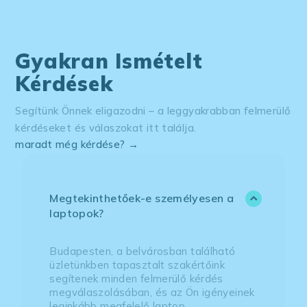
Gyakran Ismételt
Kérdések
Segítünk Önnek eligazodni – a leggyakrabban felmerülő
kérdéseket és válaszokat itt találja.
maradt még kérdése? →
Megtekinthetőek-e személyesen a
laptopok?
Budapesten, a belvárosban található
üzletünkben tapasztalt szakértőink
segítenek minden felmerülő kérdés
megválaszolásában, és az Ön igényeinek
leginkább megfelelő laptop