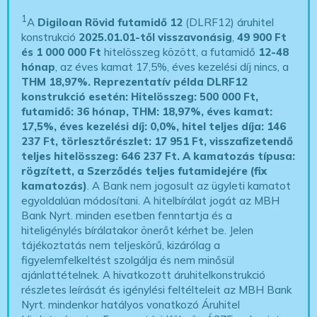
1
A
Digiloan Rövid futamidő 12
(DLRF12) áruhitel
konstrukció
2025.01.01-től visszavonásig
,
49 900 Ft
és 1 000 000 Ft
hitelösszeg között, a futamidő
12-48
hónap
, az éves kamat 17,5%, éves kezelési díj nincs, a
THM 18,97%.
Reprezentatív példa DLRF12
konstrukció esetén: Hitelösszeg: 500 000 Ft,
futamidő: 36 hónap, THM: 18,97%, éves kamat:
17,5%, éves kezelési díj: 0,0%, hitel teljes díja: 146
237 Ft, törlesztőrészlet: 17 951 Ft, visszafizetendő
teljes hitelösszeg: 646 237 Ft.
A kamatozás típusa:
rögzített, a Szerződés teljes futamidejére (fix
kamatozás)
. A Bank nem jogosult az ügyleti kamatot
egyoldalúan módosítani. A hitelbírálat jogát az MBH
Bank Nyrt. minden esetben fenntartja és a
hiteligénylés bírálatakor önerőt kérhet be. Jelen
tájékoztatás nem teljeskörű, kizárólag a
figyelemfelkeltést szolgálja és nem minősül
ajánlattételnek. A hivatkozott áruhitelkonstrukció
részletes leírását és igénylési feltélteleit az MBH Bank
Nyrt. mindenkor hatályos vonatkozó Áruhitel