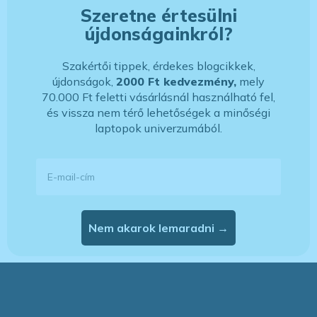
Szeretne értesülni
újdonságainkról?
Szakértői tippek, érdekes blogcikkek,
újdonságok,
2000 Ft kedvezmény,
mely
70.000 Ft feletti vásárlásnál használható fel,
és vissza nem térő lehetőségek a minőségi
laptopok univerzumából.
E-mail-cím
Nem akarok lemaradni →