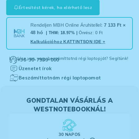
Értesítést kérek, ha elérhető lesz
Rendeljen MBH Online Áruhitellel:
7 133 Ft ×
48 hó
| THM: 18.97% |
Önrész: 0 Ft
Kalkulációhoz
KATTINTSON IDE
»
Kérdése van, vagy beszámíttatná régi laptopját? Segítünk!
+36-30-7939-000
Üzenetet írok
Beszámíttatnám régi laptopomat
GONDTALAN VÁSÁRLÁS A
WESTNOTEBOOKNÁL!
30 NAPOS