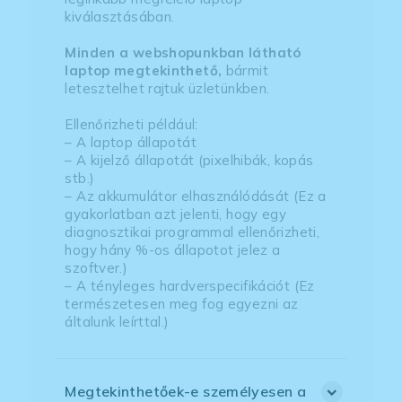
kiválasztásában.
Minden a webshopunkban látható
laptop megtekinthető,
bármit
letesztelhet rajtuk üzletünkben.
Ellenőrizheti például:
– A laptop állapotát
– A kijelző állapotát (pixelhibák, kopás
stb.)
– Az akkumulátor elhasználódását (Ez a
gyakorlatban azt jelenti, hogy egy
diagnosztikai programmal ellenőrizheti,
hogy hány %-os állapotot jelez a
szoftver.)
– A tényleges hardverspecifikációt (Ez
természetesen meg fog egyezni az
általunk leírttal.)
Megtekinthetőek-e személyesen a