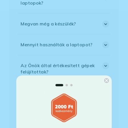
laptopok?
Megvan még a készülék?
Mennyit használták a laptopot?
Az Önök által értékesített gépek
felújítottak?
Mire vonatkozik a garancia?
Milyen akkumulátorállapotra
számíthatok?