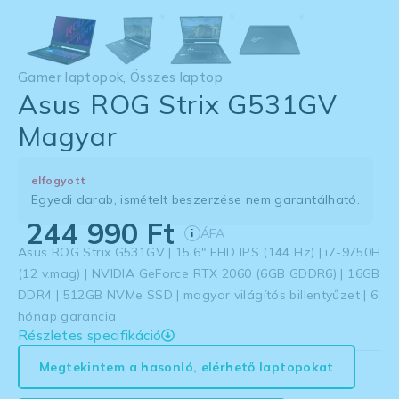
Gamer laptopok
,
Összes laptop
Asus ROG Strix G531GV
Magyar
elfogyott
Egyedi darab, ismételt beszerzése nem garantálható.
244 990
Ft
ÁFA
i
Asus ROG Strix G531GV | 15.6″ FHD IPS (144 Hz) | i7-9750H
(12 v.mag) | NVIDIA GeForce RTX 2060 (6GB GDDR6) | 16GB
DDR4 | 512GB NVMe SSD | magyar világítós billentyűzet | 6
hónap garancia
Részletes specifikáció
Megtekintem a hasonló, elérhető laptopokat