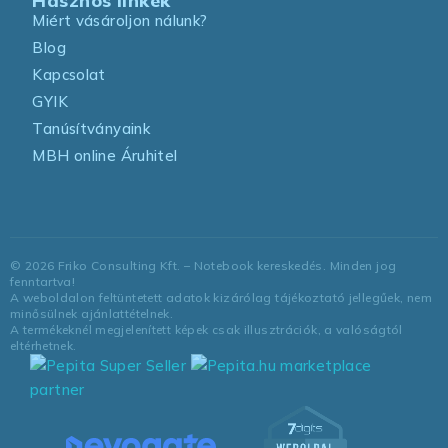
Hasznos linkek
Miért vásároljon nálunk?
Blog
Kapcsolat
GYIK
Tanúsítványaink
MBH online Áruhitel
©
2026
Friko Consulting Kft. – Notebook kereskedés. Minden jog
fenntartva!
A weboldalon feltüntetett adatok kizárólag tájékoztató jellegűek, nem
minősülnek ajánlattételnek.
A termékeknél megjelenített képek csak illusztrációk, a valóságtól
eltérhetnek.
marketplace
partner