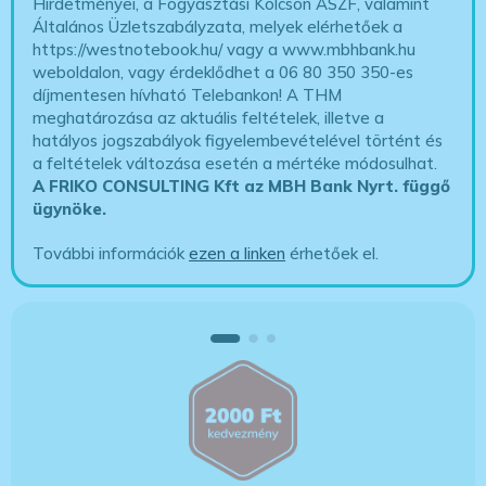
Hirdetményei, a Fogyasztási Kölcsön ÁSZF, valamint
Általános Üzletszabályzata, melyek elérhetőek a
https://westnotebook.hu/
vagy a www.mbhbank.hu
weboldalon, vagy érdeklődhet a 06 80 350 350-es
díjmentesen hívható Telebankon! A THM
meghatározása az aktuális feltételek, illetve a
hatályos jogszabályok figyelembevételével történt és
a feltételek változása esetén a mértéke módosulhat.
A FRIKO CONSULTING Kft az MBH Bank Nyrt. függő
ügynöke
.
További információk
ezen a linken
érhetőek el.