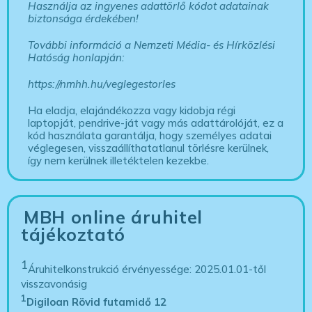
Használja az ingyenes adattörlő kódot adatainak
biztonsága érdekében!
További információ a Nemzeti Média- és Hírközlési
Hatóság honlapján:
https://nmhh.hu/veglegestorles
Ha eladja, elajándékozza vagy kidobja régi
laptopját, pendrive-ját vagy más adattárolóját, ez a
kód használata garantálja, hogy személyes adatai
véglegesen, visszaállíthatatlanul törlésre kerülnek,
így nem kerülnek illetéktelen kezekbe.
MBH online áruhitel
tájékoztató
1
Áruhitelkonstrukció érvényessége: 2025.01.01-től
visszavonásig
1
Digiloan Rövid futamidő 12