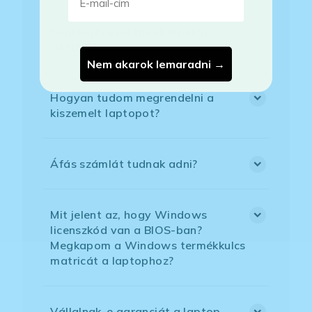
Bankkártyával tudok Önöknél
fizetni?
Nem akarok lemaradni →
Hogyan tudom megrendelni a
kiszemelt laptopot?
Áfás számlát tudnak adni?
Mit jelent az, hogy Windows
licenszkód van a BIOS-ban?
Megkapom a Windows termékkulcs
matricát a laptophoz?
Vállalnak-e garanciát a laptop