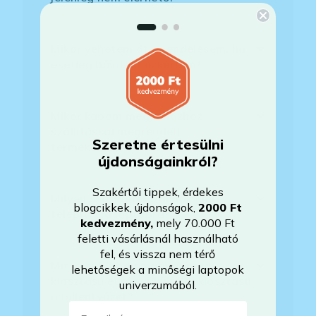
Mikor vehetem át a rendelésem, ha
esetleg bővítést is kértem?
Mikor kapom meg a házhoz
szállítással megrendelt
Szeretne értesülni
termékemet?
újdonságainkról?
Szakértői tippek, érdekes
Milyen szoftverek vannak előre
blogcikkek, újdonságok,
2000 Ft
telepítve a laptopra?
kedvezmény
,
mely 70.000 Ft
feletti vásárlásnál használható
fel, és vissza nem térő
Mit jelent, hogy magyar/magyar
lehetőségek a minőségi laptopok
kiosztású európai/külföldi kiosztású
univerzumából.
a billentyűzet?
E-mail-cím