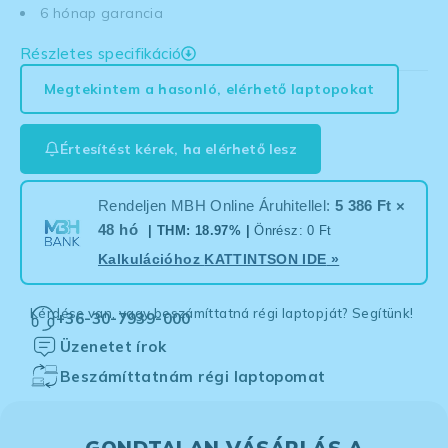
6 hónap garancia
Részletes specifikáció
Megtekintem a hasonló, elérhető laptopokat
Értesítést kérek, ha elérhető lesz
Rendeljen MBH Online Áruhitellel:
5 386 Ft ×
48 hó
| THM: 18.97% |
Önrész: 0 Ft
Kalkulációhoz
KATTINTSON IDE
»
Kérdése van, vagy beszámíttatná régi laptopját? Segítünk!
+36-30-7939-000
Üzenetet írok
Beszámíttatnám régi laptopomat