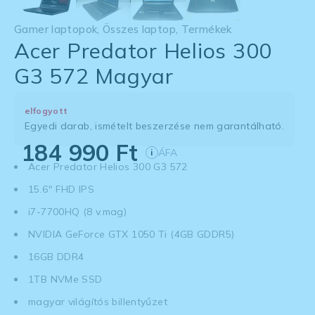
Gamer laptopok
,
Összes laptop
,
Termékek
Acer Predator Helios 300
G3 572 Magyar
elfogyott
Egyedi darab, ismételt beszerzése nem garantálható.
184 990
Ft
ÁFA
i
Acer Predator Helios 300 G3 572
15.6" FHD IPS
i7-7700HQ (8 v.mag)
NVIDIA GeForce GTX 1050 Ti (4GB GDDR5)
16GB DDR4
1TB NVMe SSD
magyar világítós billentyűzet