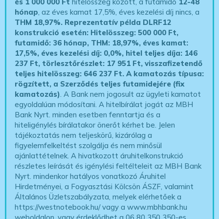
és 1 000 000 Ft
hitelösszeg között, a futamidő
12-48
hónap
, az éves kamat 17,5%, éves kezelési díj nincs, a
THM 18,97%.
Reprezentatív példa DLRF12
konstrukció esetén: Hitelösszeg: 500 000 Ft,
futamidő: 36 hónap, THM: 18,97%, éves kamat:
17,5%, éves kezelési díj: 0,0%, hitel teljes díja: 146
237 Ft, törlesztőrészlet: 17 951 Ft, visszafizetendő
teljes hitelösszeg: 646 237 Ft.
A kamatozás típusa:
rögzített, a Szerződés teljes futamidejére (fix
kamatozás)
. A Bank nem jogosult az ügyleti kamatot
egyoldalúan módosítani. A hitelbírálat jogát az MBH
Bank Nyrt. minden esetben fenntartja és a
hiteligénylés bírálatakor önerőt kérhet be. Jelen
tájékoztatás nem teljeskörű, kizárólag a
figyelemfelkeltést szolgálja és nem minősül
ajánlattételnek. A hivatkozott áruhitelkonstrukció
részletes leírását és igénylési feltélteleit az MBH Bank
Nyrt. mindenkor hatályos vonatkozó Áruhitel
Hirdetményei, a Fogyasztási Kölcsön ÁSZF, valamint
Általános Üzletszabályzata, melyek elérhetőek a
https://westnotebook.hu/
vagy a www.mbhbank.hu
weboldalon, vagy érdeklődhet a 06 80 350 350-es