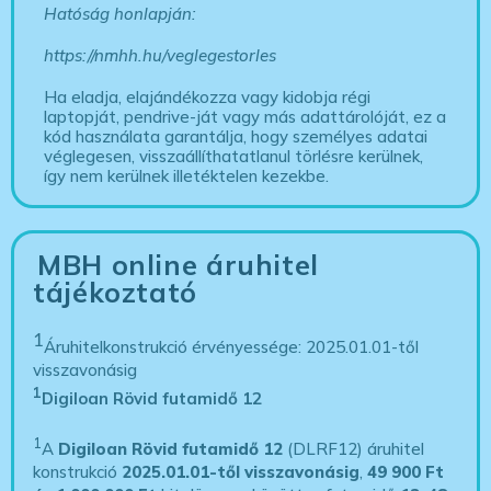
Hatóság honlapján:
https://nmhh.hu/veglegestorles
Ha eladja, elajándékozza vagy kidobja régi
laptopját, pendrive-ját vagy más adattárolóját, ez a
kód használata garantálja, hogy személyes adatai
véglegesen, visszaállíthatatlanul törlésre kerülnek,
így nem kerülnek illetéktelen kezekbe.
MBH online áruhitel
tájékoztató
1
Áruhitelkonstrukció érvényessége: 2025.01.01-től
visszavonásig
1
Digiloan Rövid futamidő 12
1
A
Digiloan Rövid futamidő 12
(DLRF12) áruhitel
konstrukció
2025.01.01-től visszavonásig
,
49 900 Ft