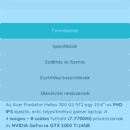
Termékleírás
Specifikáció
Szállítás és fizetés
Esztétikai besorolásunk
Ellenőrzési rendszerünk
Az Acer Predator Helios 300 G3 572 egy 15.6″-os
FHD
IPS
kijelzős, erős teljesítményű gamer laptop. A
4
magos – 8 szálon
futtató
i7-7700HQ
processzornak
és
NVIDIA GeForce GTX 1050 Ti (4GB