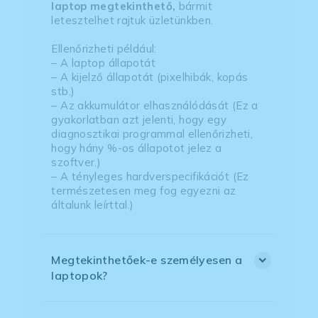
laptop megtekinthető,
bármit
letesztelhet rajtuk üzletünkben.
Ellenőrizheti például:
– A laptop állapotát
– A kijelző állapotát (pixelhibák, kopás
stb.)
– Az akkumulátor elhasználódását (Ez a
gyakorlatban azt jelenti, hogy egy
diagnosztikai programmal ellenőrizheti,
hogy hány %-os állapotot jelez a
szoftver.)
– A tényleges hardverspecifikációt (Ez
természetesen meg fog egyezni az
általunk leírttal.)
Megtekinthetőek-e személyesen a
laptopok?