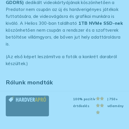
GDDR5)
dedikált videokártyájának köszönhetően a
Predator nem csupán az új és hardverigényes játékok
futtatására, de videovágásra és grafikai munkára is
kiváló. A Helios 300-ban található
1TB NVMe SSD-nek
köszönhetően nem csupán a rendszer és a szoftverek
betöltése villámgyors, de bőven jut hely adattárolásra
is.
(Az első képet leszámítva a fotók a konkrét darabról
készültek.)
Rólunk mondták
100% pozitív
| 750+
értékelés
vélemény