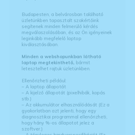
Budapesten, a belvárosban található
üzletünkben tapasztalt szakértőink
segítenek minden felmerülő kérdés
megválaszolásában, és az Ön igényeinek
leginkább megfelelő laptop
kiválasztásában.
Minden a webshopunkban látható
laptop megtekinthető,
bármit
letesztelhet rajtuk üzletünkben.
Ellenőrizheti például:
– A laptop állapotát
– A kijelző állapotát (pixelhibák, kopás
stb.)
– Az akkumulátor elhasználódását (Ez a
gyakorlatban azt jelenti, hogy egy
diagnosztikai programmal ellenőrizheti,
hogy hány %-os állapotot jelez a
szoftver.)
– A tényleges hardverspecifikációt (Ez