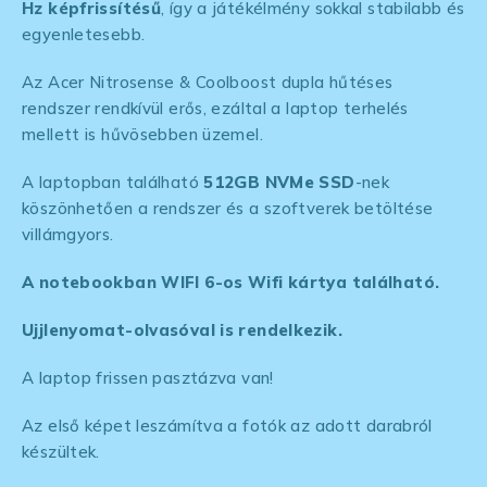
Hz képfrissítésű
, így a játékélmény sokkal stabilabb és
egyenletesebb.
Az Acer Nitrosense & Coolboost dupla hűtéses
rendszer rendkívül erős, ezáltal a laptop terhelés
mellett is hűvösebben üzemel.
A laptopban található
512GB NVMe SSD
-nek
köszönhetően a rendszer és a szoftverek betöltése
villámgyors.
A notebookban WIFI 6-os Wifi kártya található.
Ujjlenyomat-olvasóval is rendelkezik.
A laptop frissen pasztázva van!
Az első képet leszámítva a fotók az adott darabról
készültek.