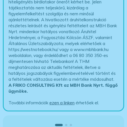
hiteligénylés bírálatakor önerőt kérhet be. Jelen
tájékoztatás nem teljeskörű, kizárólag a
figyelemfelkeltést szolgálja és nem minősül
ajánlattételnek. A hivatkozott áruhitelkonstrukció
részletes leírását és igénylési feltélteleit az MBH Bank
Nyrt. mindenkor hatályos vonatkozó Áruhitel
Hirdetményei, a Fogyasztási Kölcsön ÁSZF, valamint
Általános Üzletszabályzata, melyek elérhetőek a
https://westnotebook.hu/
vagy a www.mbhbank.hu
weboldalon, vagy érdeklődhet a 06 80 350 350-es
díjmentesen hívható Telebankon! A THM
meghatározása az aktuális feltételek, illetve a
hatályos jogszabályok figyelembevételével történt és
a feltételek változása esetén a mértéke módosulhat.
A FRIKO CONSULTING Kft az MBH Bank Nyrt. függő
ügynöke
.
További információk
ezen a linken
érhetőek el.