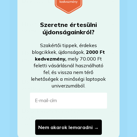
Mire vonatkozik a garancia?
Szeretne értesülni
Milyen akkumulátorállapotra
számíthatok?
újdonságainkról?
Szakértői tippek, érdekes
blogcikkek, újdonságok,
2000 Ft
Mikor lesz készleten a laptop, ha
kedvezmény
,
mely 70.000 Ft
jelenleg nem elérhető?
feletti vásárlásnál használható
fel, és vissza nem térő
lehetőségek a minőségi laptopok
Mikor vehetem át a rendelésem, ha
univerzumából.
esetleg bővítést is kértem?
E-mail-cím
Mikor kapom meg a házhoz
szállítással megrendelt
termékemet?
Nem akarok lemaradni →