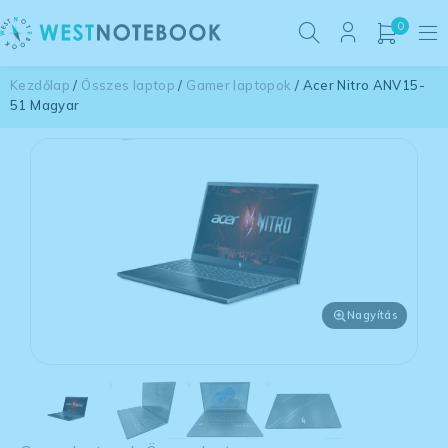
0
Kezdőlap
/
Összes laptop
/
Gamer laptopok
/ Acer Nitro ANV15-
51 Magyar
Nagyítás