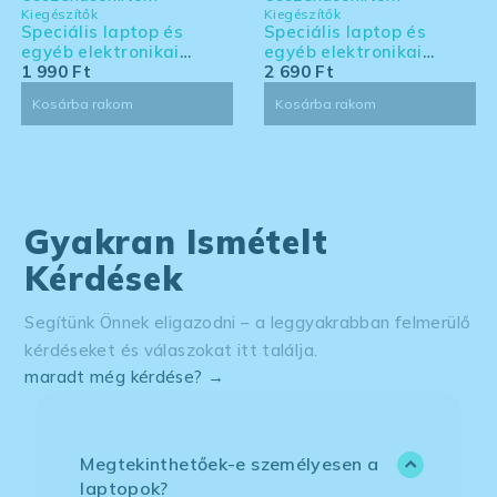
Kiegészítők
Kiegészítők
Speciális laptop és
Speciális laptop és
egyéb elektronikai
egyéb elektronikai
eszköz tisztító készlet -
1 990
Ft
eszköz tisztító készlet -
2 690
Ft
kis kiszerelés
nagy kiszerelés
Kosárba rakom
Kosárba rakom
Gyakran Ismételt
Kérdések
Segítünk Önnek eligazodni – a leggyakrabban felmerülő
kérdéseket és válaszokat itt találja.
maradt még kérdése? →
Megtekinthetőek-e személyesen a
laptopok?