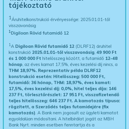
tájékoztató
1
Áruhitelkonstrukció érvényessége: 2025.01.01-től
visszavonásig
1
Digiloan Rövid futamidő 12
1
A
Digiloan Rövid futamidő 12
(DLRF12) áruhitel
konstrukció
2025.01.01-től visszavonásig
,
49 900 Ft
és 1 000 000 Ft
hitelösszeg között, a futamidő
12-48
hónap
, az éves kamat 17,5%, éves kezelési díj nincs, a
THM 18,97%.
Reprezentatív példa DLRF12
konstrukció esetén: Hitelösszeg: 500 000 Ft,
futamidő: 36 hónap, THM: 18,97%, éves kamat:
17,5%, éves kezelési díj: 0,0%, hitel teljes díja: 146
237 Ft, törlesztőrészlet: 17 951 Ft, visszafizetendő
teljes hitelösszeg: 646 237 Ft.
A kamatozás típusa:
rögzített, a Szerződés teljes futamidejére (fix
kamatozás)
. A Bank nem jogosult az ügyleti kamatot
egyoldalúan módosítani. A hitelbírálat jogát az MBH
Bank Nyrt. minden esetben fenntartja és a