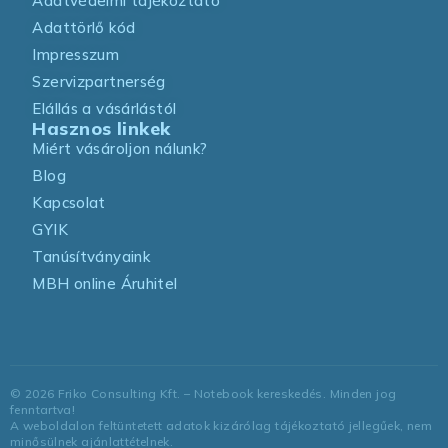
Adatvédelmi tájékoztató
Adattörlő kód
Impresszum
Szervizpartnerség
Elállás a vásárlástól
Hasznos linkek
Miért vásároljon nálunk?
Blog
Kapcsolat
GYIK
Tanúsítványaink
MBH online Áruhitel
©
2026
Friko Consulting Kft. – Notebook kereskedés. Minden jog
fenntartva!
A weboldalon feltüntetett adatok kizárólag tájékoztató jellegűek, nem
minősülnek ajánlattételnek.