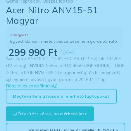
Gamer laptopok
,
Összes laptop
Acer Nitro ANV15-51
Magyar
elfogyott
Egyedi darab, ismételt beszerzése nem garantálható.
299 990
Ft
ÁFA
i
Acer Nitro ANV15-51 | 15.6″ FHD IPS (144 Hz) | i5-13420H
(12 v.mag) | NVIDIA GeForce RTX 4050 (6GB GDDR6) | 16GB
DDR5 | 512GB NVMe SSD | magyar világítós billentyűzet |
ujjlenyomat-olvasó | gyári garancia 2026.11.21-ig
Részletes specifikáció
Megtekintem a hasonló, elérhető laptopokat
Értesítést kérek, ha elérhető lesz
Rendeljen MBH Online Áruhitellel:
8 734 Ft ×