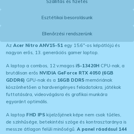
Szállítás és fizetés
Esztétikai besorolásunk
Ellenőrzési rendszerünk
Az
Acer Nitro ANV15-51
egy 15.6″-os képátlójú és
nagyon erős, 13. generációs gamer laptop.
A laptop a combos, 12 v.magos
i5-13420H
CPU-nak, a
brutálisan erős
NVIDIA GeForce RTX 4050 (6GB
GDDR6)
GPU-nak és a
16GB DDR5
memóriának
köszönhetően a hardverigényes feladatokra, játékok
futtatására, videovágásra és grafikai munkára
egyaránt optimális.
A laptop
FHD IPS
kijelzőjének képe nem csak tűéles,
de színhűsége, betekintési szöge és kontrasztaránya is
messze átlagon felüli minőségű.
A panel ráadásul 144