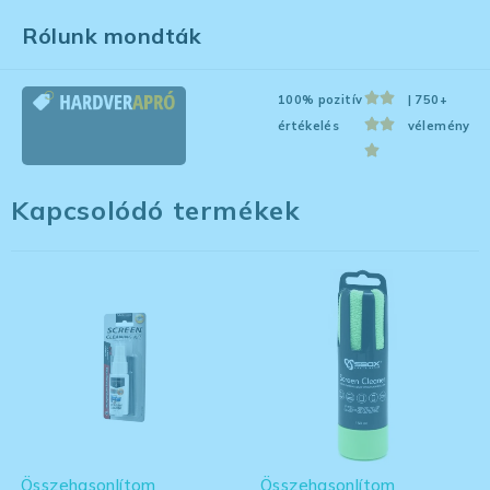
Rólunk mondták
100% pozitív
| 750+
értékelés
vélemény
Kapcsolódó termékek
Összehasonlítom
Összehasonlítom