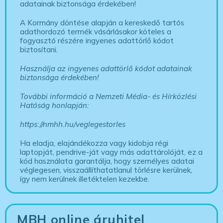
adatainak biztonsága érdekében!
A Kormány döntése alapján a kereskedő tartós
adathordozó termék vásárlásakor köteles a
fogyasztó részére ingyenes adattörlő kódot
biztosítani.
Használja az ingyenes adattörlő kódot adatainak
biztonsága érdekében!
További információ a Nemzeti Média- és Hírközlési
Hatóság honlapján:
https://nmhh.hu/veglegestorles
Ha eladja, elajándékozza vagy kidobja régi
laptopját, pendrive-ját vagy más adattárolóját, ez a
kód használata garantálja, hogy személyes adatai
véglegesen, visszaállíthatatlanul törlésre kerülnek,
így nem kerülnek illetéktelen kezekbe.
MBH online áruhitel