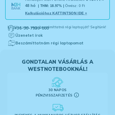
48 hó
| THM: 18.97% |
Önrész: 0 Ft
Kalkulációhoz
KATTINTSON IDE
»
Kérdése van, vagy beszámíttatná régi laptopját? Segítünk!
+36-30-7939-000
Üzenetet írok
Beszámíttatnám régi laptopomat
GONDTALAN VÁSÁRLÁS A
WESTNOTEBOOKNÁL!
30 NAPOS
PÉNZVISSZAFIZETÉS