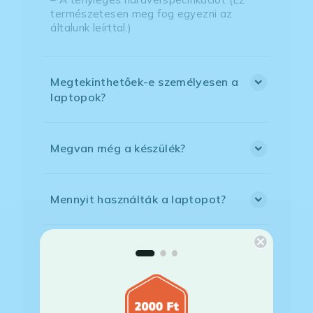
természetesen meg fog egyezni az
általunk leírttal.)
Megtekinthetőek-e személyesen a
laptopok?
Megvan még a készülék?
Mennyit használták a laptopot?
Az Önök által értékesített gépek
felújítottak?