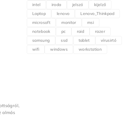
intel
iroda
jelszó
kijelző
Laptop
lenovo
Lenovo_Thinkpad
microsoft
monitor
msi
notebook
pc
raid
razer
samsung
ssd
tablet
vírusirtó
wifi
windows
workstation
ottságról,
z almás