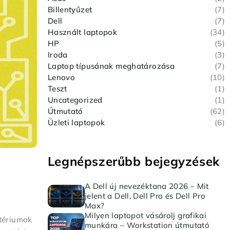
Billentyűzet
(7)
Dell
(7)
Használt laptopok
(34)
HP
(5)
Iroda
(3)
Laptop típusának meghatározása
(7)
Lenovo
(10)
Teszt
(1)
Uncategorized
(1)
Útmutató
(62)
Üzleti laptopok
(6)
Legnépszerűbb bejegyzések
A Dell új nevezéktana 2026 – Mit
jelent a Dell, Dell Pro és Dell Pro
Max?
Milyen laptopot vásárolj grafikai
itériumok
munkára – Workstation útmutató