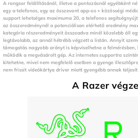
A rangsor felállításánál, illetve a pontozásnál egyébként 
egy a telefonos, egy az összevont app-os + közösségi média
support lehetséges maximuma 20, a telefonos segítségnyújtás
az összeredménynél a potenciálisan elérhető eredmény ma
kategória részeredményeit összeadva minél közelebb áll eg
legtávolabb, az annál hétrébb végzett a listán. Annyit sze
támogatás nagyobb arányt is képviselhetne a felmérésben
működik a megvásárolt gép. Az internetes supportra szinté
kitehetne, mivel nem megfelelő esetben a gyenge illesztőp
nem frissít videókártya driver miatt gyengébb annak teljes
A Razer végzet