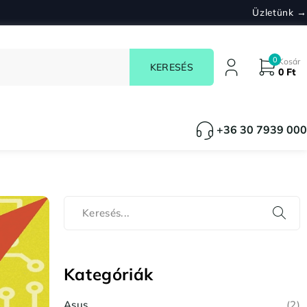
Üzletünk →
0
Kosár
0
Ft
+36 30 7939 000
Kategóriák
Asus
(2)