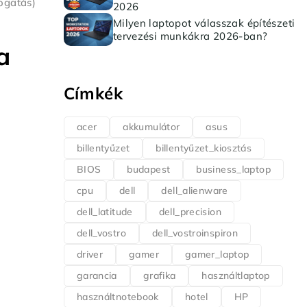
mogatás)
2026
Milyen laptopot válasszak építészeti
tervezési munkákra 2026-ban?
a
Címkék
acer
akkumulátor
asus
billentyűzet
billentyűzet_kiosztás
BIOS
budapest
business_laptop
cpu
dell
dell_alienware
dell_latitude
dell_precision
dell_vostro
dell_vostroinspiron
driver
gamer
gamer_laptop
garancia
grafika
használtlaptop
használtnotebook
hotel
HP