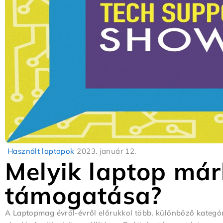
Használt laptopok
2023. január 12.
Melyik laptop már
támogatása?
A Laptopmag évről-évről előrukkol több, különböző kategóri