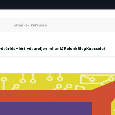
vásárlás
Miért vásároljon nálunk?
Rólunk
Blog
Kapcsolat