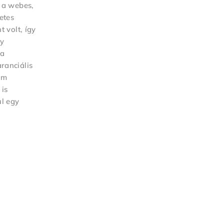
y a webes,
etes
 volt, így
gy
 a
ranciális
em
 is
ul egy