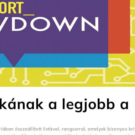
kának a legjobb a
ában összeállított listával, rangsorral, amelyek bizonyos kr