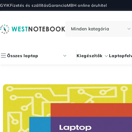
GYIK
Fizetés és szállítás
Garancia
MBH online áruhitel
Összes laptop
Kiegészítők
Laptopfel