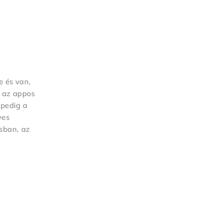
e és van,
, az appos
 pedig a
yes
sban, az