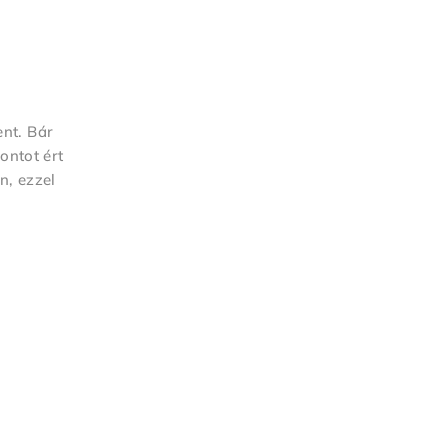
ent. Bár
ontot ért
n, ezzel