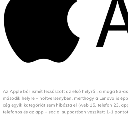
Az Apple bár ismét lecsúszott az első helyről, a maga 83-
második helyre – holtversenyben, merthogy a Lenovo is éppe
cég egyik kategóriát sem hibázta el (web 15, telefon 23, app
telefonos és az app + social supportban veszített 1-1 ponto