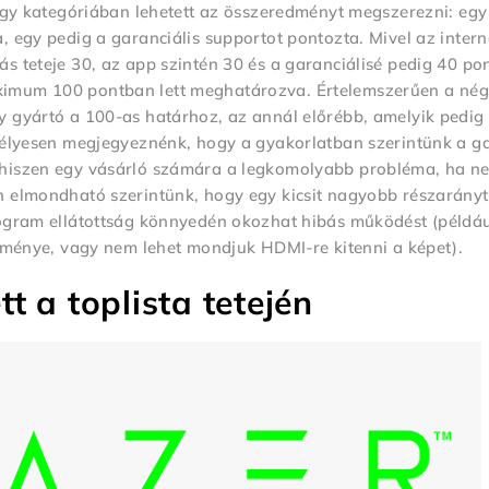
négy kategóriában lehetett az összeredményt megszerezni: eg
, egy pedig a garanciális supportot pontozta. Mivel az intern
 teteje 30, az app szintén 30 és a garanciálisé pedig 40 pont
ximum 100 pontban lett meghatározva. Értelemszerűen a né
y gyártó a 100-as határhoz, az annál előrébb, amelyik pedig
mélyesen megjegyeznénk, hogy a gyakorlatban szerintünk a ga
, hiszen egy vásárló számára a legkomolyabb probléma, ha n
n elmondható szerintünk, hogy egy kicsit nagyobb részarányt
rogram ellátottság könnyedén okozhat hibás működést (példá
ítménye, vagy nem lehet mondjuk HDMI-re kitenni a képet).
t a toplista tetején