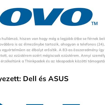
hullámzó, hiszen van hogy még a legjobb ötbe se férnek bel
ovábbra is az élmezőnybe tartozik, ahogyan a telefonos (24)
is egyértelműen az élbolyt erősítik. A 83-as összeredmény így
ztott, az ezüstérem azért mégiscsak ezüstérem. Annyi személ
érzékeltünk a Thinkpadek és az Ideapadok közötti támogatá
ezett: Dell és ASUS