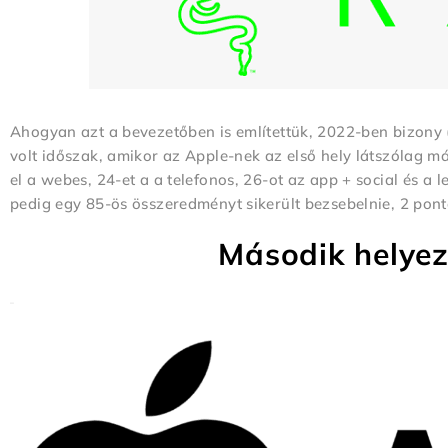
Ahogyan azt a bevezetőben is említettük, 2022-ben bizony (
volt időszak, amikor az Apple-nek az első hely látszólag már
el a webes, 24-et a a telefonos, 26-ot az app + social és a
pedig egy 85-ös összeredményt sikerült bezsebelnie, 2 pont
Második helyez