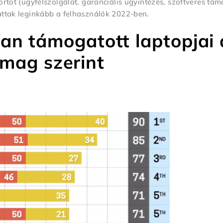
ortot (ügyfélszolgálat, garanciális ügyintézés, szoftveres tá
attak leginkább a felhasználók 2022-ben.
an támogatott laptopjai 
mag szerint