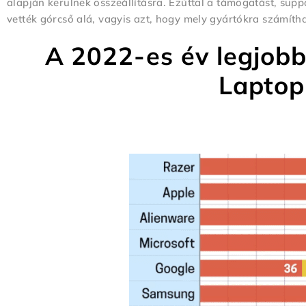
alapján kerülnek összeállításra. Ezúttal a támogatást, supp
vették górcső alá, vagyis azt, hogy mely gyártókra számíth
A 2022-es év legjobb
Laptop