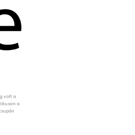
g volt a
tikusan a
 csupán