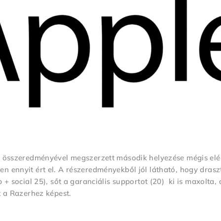
as összeredményével megszerzett második helyezése mégis elé
n ennyit ért el. A részeredményekből jól látható, hogy drasz
 + social 25), sőt a garanciális supportot (20) ki is maxolta,
t a Razerhez képest.