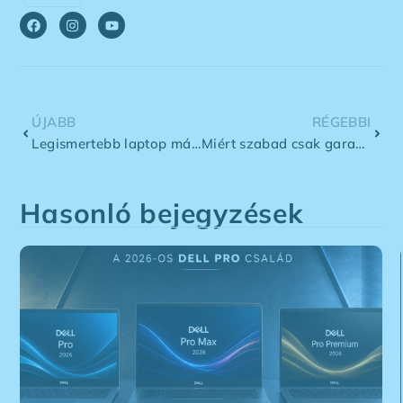
ÚJABB
RÉGEBBI
Legismertebb laptop márkák – Lenovo
Miért szabad csak garanciával rendelkező notebookokat vásárolni?
Hasonló bejegyzések