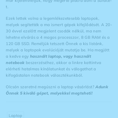
már kijelenthetjük, hogy megérte piacra doni a Suface-
t.
Ezek lettek volna a legemlékezetesebb laptopok,
melyek segítették a ma ismert gépek kifejlődését. A 20-
30 évvel ezelőtt megjelent csodák nélkül, ma nem
lehetne elvárás a 4 magos processzor, 8 GB RAM és a
120 GB SSD. Reméljük tetszett Önnek a kis listánk,
melyek a laptopok evolúcióját mutatja be. Ha megjött
a kedve egy
használt laptop, vagy használt
notebook
beszerzéséhez, akkor a linkre kattintva
elérheti hatalmas kínálatunkat és válogathat a
kifogástalan notebook választékunkból.
Olcsón szeretné megúszni a laptop vásárlást?
Adunk
Önnek 5 kiváló gépet, melyekkel megteheti!
Laptop