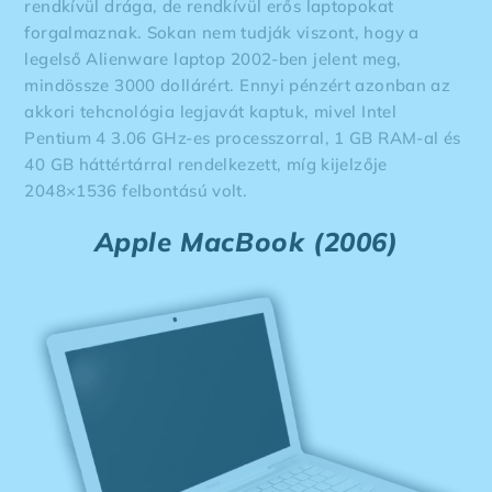
rendkívül drága, de rendkívül erős laptopokat
forgalmaznak. Sokan nem tudják viszont, hogy a
legelső Alienware laptop 2002-ben jelent meg,
mindössze 3000 dollárért. Ennyi pénzért azonban az
akkori tehcnológia legjavát kaptuk, mivel Intel
Pentium 4 3.06 GHz-es processzorral, 1 GB RAM-al és
40 GB háttértárral rendelkezett, míg kijelzője
2048×1536 felbontású volt.
Apple MacBook (2006)