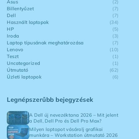
Asus
(2)
Billentyűzet
(7)
Dell
(7)
Használt laptopok
(34)
HP
(5)
Iroda
(3)
Laptop típusának meghatározása
(7)
Lenovo
(10)
Teszt
(1)
Uncategorized
(1)
Útmutató
(62)
Üzleti laptopok
(6)
Legnépszerűbb bejegyzések
A Dell új nevezéktana 2026 – Mit jelent
a Dell, Dell Pro és Dell Pro Max?
Milyen laptopot vásárolj grafikai
munkára – Workstation útmutató 2026