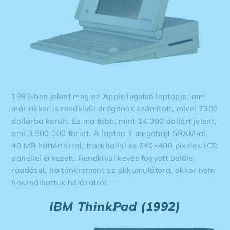
1989-ben jelent meg az Apple legelső laptopja, ami
már akkor is rendkívül drágának számított, mivel 7300
dollárba került. Ez ma több, mint 14.000 dollárt jelent,
ami 3.500.000 forint. A laptop 1 megabájt SRAM-al,
40 MB háttértárral, trackballal és 640×400 pixeles LCD
panellel érkezett. Rendkívül kevés fogyott belőle,
ráadásul, ha tönkrement az akkumulátora, akkor nem
használhattuk hálózatról.
IBM ThinkPad (1992)