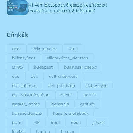
Milyen laptopot válasszak építészeti
tervezési munkákra 2026-ban?
Címkék
acer
akkumulátor
asus
billentyűzet
billentyűzet_kiosztás
BIOS
budapest
business_laptop
cpu
dell
dell_alienware
dell_latitude
dell_precision
dell_vostro
dell_vostroinspiron
driver
gamer
gamer_laptop
garancia
grafika
használtlaptop
használtnotebook
hotel
HP
intel
iroda
jelszó
kijelző
Laptop
lenovo