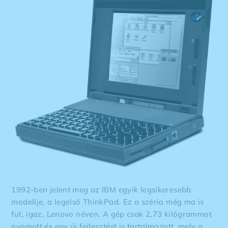
1992-ben jelent meg az IBM egyik legsikeresebb
modellje, a legelső ThinkPad. Ez a széria még ma is
fut, igaz, Lenovo néven. A gép csak 2,73 kilógrammot
nyomott és egy új fejlesztést is tartalmazott, mely a