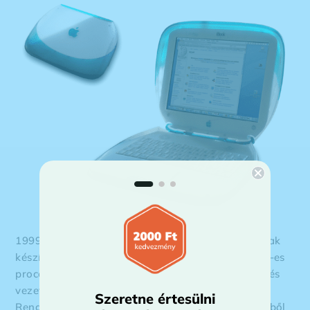
1999-ben jelent meg az Apple átlagfelhasználóknak
készített laptopja, mely színes kijelzővel, 300 MHz-es
processzorral, 3.2 GB háttértárral, CD lejátszóval és
vezeték nélküli hálózati kapcsolattal rendelkezett.
Szeretne értesülni
Rengeteg fogyott belőle, több iskola is vásárolt ebből