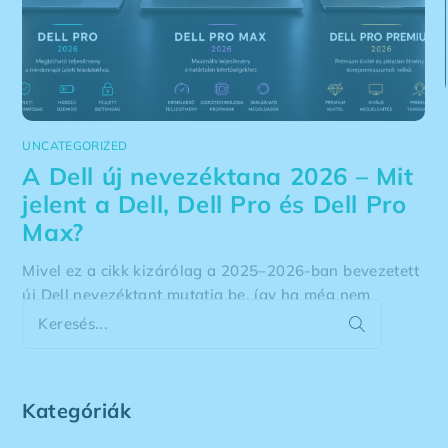
UNCATEGORIZED
A Dell új nevezéktana 2026 – Mit
jelent a Dell, Dell Pro és Dell Pro
Max?
Mivel ez a cikk kizárólag a 2025–2026-ban bevezetett
új Dell nevezéktant mutatja be, így ha még nem
ismered a Dell korábbi notebook sorozatait (Latitude,
Precision, XPS, Inspiron, Vostro stb.), először a Milyen
Dell laptopot válasszak? –
2026. 08. 05.
Kategóriák