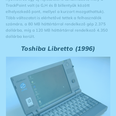
TrackPoint volt (a G,H és B billentyűk között
elhelyezkedő pont, mellyel a kurzort mozgathattuk).
Több változatot is elérhetővé tettek a felhasználók
számára, a 80 MB háttértárral rendelkező gép 2.375
dollárba, míg a 120 MB háttértárral rendelkező 4.350
dollárba került.
Toshiba Libretto (1996)