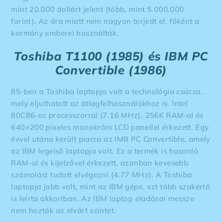
mint 20.000 dollárt jelent (több, mint 5.000.000
forint). Az ára miatt nem nagyon terjedt el, főként a
kormány emberei használták.
Toshiba T1100 (1985) és IBM PC
Convertible (1986)
85-ben a Toshiba laptopja volt a technológia csúcsa,
mely eljuthatott az átlagfelhasználókhoz is. Intel
80C86-os processzorral (7.16 MHz), 256K RAM-al és
640×200 pixeles monokróm LCD panellel érkezett. Egy
évvel utána került piacra az IMB PC Convertible, amely
az IBM legelső laptopja volt. Ez a termék is hasonló
RAM-al és kijelzővel érkezett, azonban kevesebb
számolást tudott elvégezni (4.77 MHz). A Toshiba
laptopja jobb volt, mint az IBM gépe, ezt több szakértő
is leírta akkoriban. Az IBM laptop eladásai messze
nem hozták az elvárt szintet.