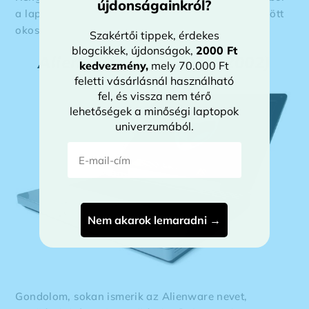
újdonságainkról?
a laptopból, hogy a tanulók jobb körülmények között
okosodjanak. Megjelenéskor 1600 dollárba került.
Szakértői tippek, érdekes
blogcikkek, újdonságok,
2000 Ft
Alienware Area-51M (2002)
kedvezmény
,
mely 70.000 Ft
feletti vásárlásnál használható
fel, és vissza nem térő
lehetőségek a minőségi laptopok
univerzumából.
E-mail-cím
Nem akarok lemaradni →
Gondolom, sokan ismerik az Alienware nevet,