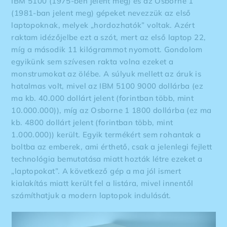
IBM 5100 (1975-ben jelent meg) és az Osborne 1
(1981-ban jelent meg) gépeket nevezzük az első
laptopoknak, melyek „hordozhatók” voltak. Azért
raktam idézőjelbe ezt a szót, mert az első laptop 22,
míg a második 11 kilógrammot nyomott. Gondolom
egyikünk sem szívesen rakta volna ezeket a
monstrumokat az ölébe. A súlyuk mellett az áruk is
hatalmas volt, mivel az IBM 5100 9000 dollárba (ez
ma kb. 40.000 dollárt jelent (forintban több, mint
10.000.000)), míg az Osborne 1 1800 dollárba (ez ma
kb. 4800 dollárt jelent (forintban több, mint
1.000.000)) került. Egyik termékért sem rohantak a
boltba az emberek, ami érthető, csak a jelenlegi fejlett
technológia bemutatása miatt hozták létre ezeket a
„laptopokat”. A következő gép a ma jól ismert
kialakítás miatt került fel a listára, mivel innentől
számíthatjuk a modern laptopok indulását.