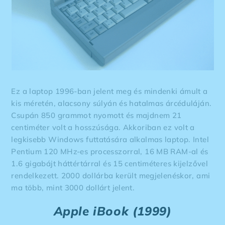
Ez a laptop 1996-ban jelent meg és mindenki ámult a
kis méretén, alacsony súlyán és hatalmas árcéduláján.
Csupán 850 grammot nyomott és majdnem 21
centiméter volt a hosszúsága. Akkoriban ez volt a
legkisebb Windows futtatására alkalmas laptop. Intel
Pentium 120 MHz-es processzorral, 16 MB RAM-al és
1.6 gigabájt háttértárral és 15 centiméteres kijelzővel
rendelkezett. 2000 dollárba került megjelenéskor, ami
ma több, mint 3000 dollárt jelent.
Apple iBook (1999)