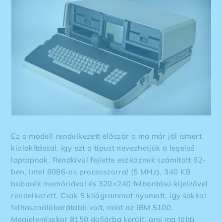
Ez a modell rendelkezett először a ma már jól ismert
kialakítással, így ezt a típust nevezhetjük a legelső
laptopnak. Rendkívül fejlette eszköznek számított 82-
ben, Intel 8086-os processzorral (5 MHz), 340 KB
buborék memóriával és 320×240 felbontású kijelzővel
rendelkezett. Csak 5 kilógrammot nyomott, így sokkal
felhasználóbarátabb volt, mint az IBM 5100.
Megjelenésekor 8150 dollárba került, ami ma több,