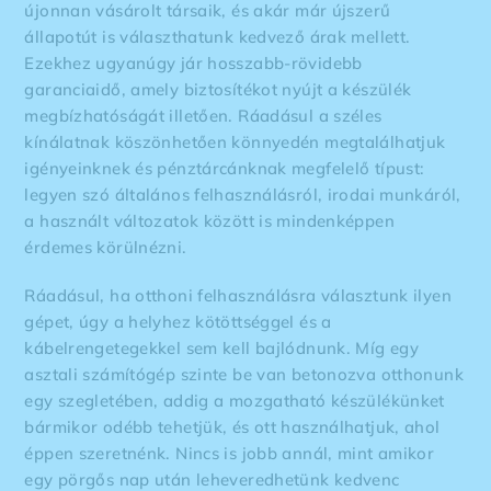
újonnan vásárolt társaik, és akár már újszerű
állapotút is választhatunk kedvező árak mellett.
Ezekhez ugyanúgy jár hosszabb-rövidebb
garanciaidő, amely biztosítékot nyújt a készülék
megbízhatóságát illetően. Ráadásul a széles
kínálatnak köszönhetően könnyedén megtalálhatjuk
igényeinknek és pénztárcánknak megfelelő típust:
legyen szó általános felhasználásról, irodai munkáról,
a használt változatok között is mindenképpen
érdemes körülnézni.
Ráadásul, ha otthoni felhasználásra választunk ilyen
gépet, úgy a helyhez kötöttséggel és a
kábelrengetegekkel sem kell bajlódnunk. Míg egy
asztali számítógép szinte be van betonozva otthonunk
egy szegletében, addig a mozgatható készülékünket
bármikor odébb tehetjük, és ott használhatjuk, ahol
éppen szeretnénk. Nincs is jobb annál, mint amikor
egy pörgős nap után leheveredhetünk kedvenc