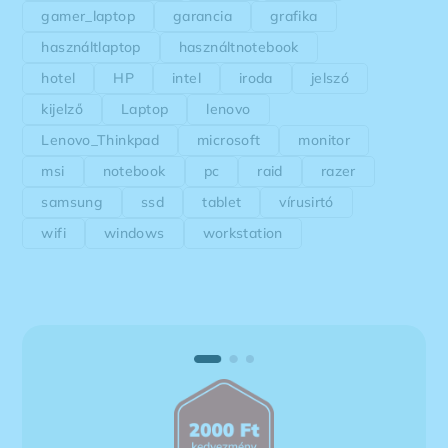
gamer_laptop
garancia
grafika
használtlaptop
használtnotebook
hotel
HP
intel
iroda
jelszó
kijelző
Laptop
lenovo
Lenovo_Thinkpad
microsoft
monitor
msi
notebook
pc
raid
razer
samsung
ssd
tablet
vírusirtó
wifi
windows
workstation