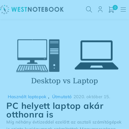
0
Használt laptopok
,
Útmutató
2020. október 15.
PC helyett laptop akár
otthonra is
Míg néhány évtizeddel ezelőtt az asztali számítógépek
is szinte kuriózumnak számítottak Magyarországon,