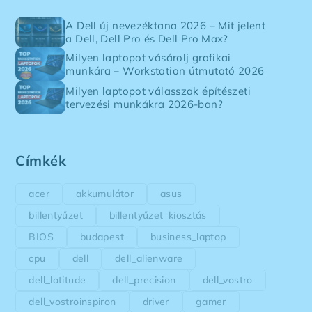
A Dell új nevezéktana 2026 – Mit jelent
a Dell, Dell Pro és Dell Pro Max?
Milyen laptopot vásárolj grafikai
munkára – Workstation útmutató 2026
Milyen laptopot válasszak építészeti
tervezési munkákra 2026-ban?
Címkék
acer
akkumulátor
asus
billentyűzet
billentyűzet_kiosztás
BIOS
budapest
business_laptop
cpu
dell
dell_alienware
dell_latitude
dell_precision
dell_vostro
dell_vostroinspiron
driver
gamer