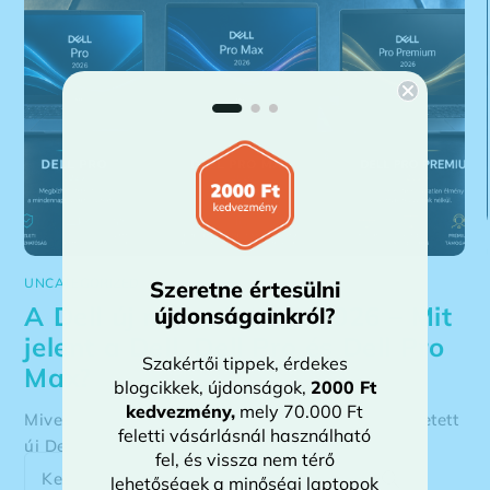
UNCATEGORIZED
Szeretne értesülni
A Dell új nevezéktana 2026 – Mit
újdonságainkról?
jelent a Dell, Dell Pro és Dell Pro
Szakértői tippek, érdekes
Max?
blogcikkek, újdonságok,
2000 Ft
kedvezmény
,
mely 70.000 Ft
Mivel ez a cikk kizárólag a 2025–2026-ban bevezetett
feletti vásárlásnál használható
új Dell nevezéktant mutatja be, így ha még nem
fel, és vissza nem térő
ismered a Dell korábbi notebook sorozatait (Latitude,
lehetőségek a minőségi laptopok