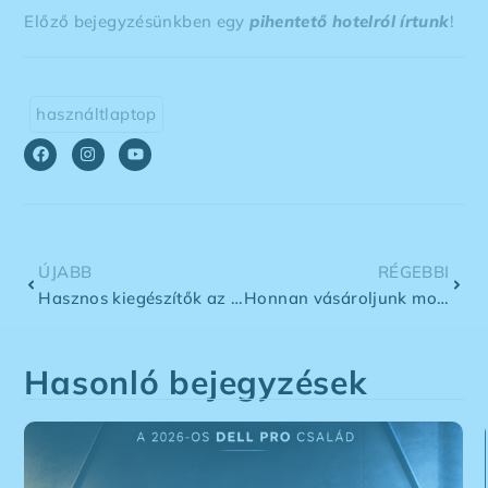
Előző bejegyzésünkben egy
pihentető hotelról írtunk
!
használtlaptop
ÚJABB
RÉGEBBI
Hasznos kiegészítők az irodába
Honnan vásároljunk mobiltelefont?
Hasonló bejegyzések