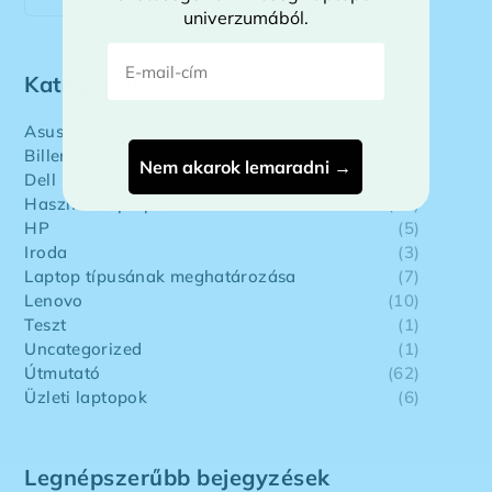
Precision, XPS, Inspiron, Vostro stb.), először a Milyen
univerzumából.
Dell laptopot válasszak? –
E-mail-cím
2026. 08. 05.
Kategóriák
Asus
(2)
Billentyűzet
(7)
Nem akarok lemaradni →
Dell
(7)
Használt laptopok
(34)
HP
(5)
Iroda
(3)
Laptop típusának meghatározása
(7)
Lenovo
(10)
Teszt
(1)
Uncategorized
(1)
Útmutató
(62)
Üzleti laptopok
(6)
Legnépszerűbb bejegyzések