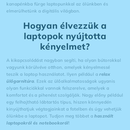
kanapénkba fürge laptopunkkal az ölünkben és
elmerülhetünk a digitális világban.
Hogyan élvezzük a
laptopok nyújtotta
kényelmet?
A kikapcsolódást nagyban segíti, ha olyan bútorokkal
vagyunk körülvéve otthon, amelyek kényelmessé
teszik a laptop használatot. Ilyen például a
relax
ülőgarnitúra
. Ezek az ülőalkalmatosságok ugyanis
olyan funkciókkal vannak felszerelve, amelyek a
komfortot és a pihenést szolgálják. Nagy előny például
egy felhajtható lábtartós típus, hiszen könnyedén
kinyújthatjuk végtagjainkat a fotelben és úgy vehetjük
ölünkbe a laptopot. Tudjon meg többet a
használt
laptopokról és notebookoról
!