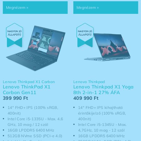
Lenovo Thinkpad X1 Carbon
Lenovo Thinkpad
Lenovo ThinkPad X1
Lenovo Thinkpad X1 Yoga
Carbon Gen11
8th 2-in-1 27% ÁFA
399 990
Ft
409 990
Ft
14" FHD+ IPS (100% sRGB,
14" FHD+ IPS kihajtható
400nit)
érintőkijelző (100% sRGB,
Intel Core i5-1335U - Max. 4,6
400nit)
GHz, 10 mag / 12 szál
Intel Core i5-1345U - Max.
16GB LPDDR5 6400 MHz
4,7GHz, 10 mag - 12 szál
512GB NVme SSD (PCI-e 4.0)
16GB LPDDR5 6400 MHz