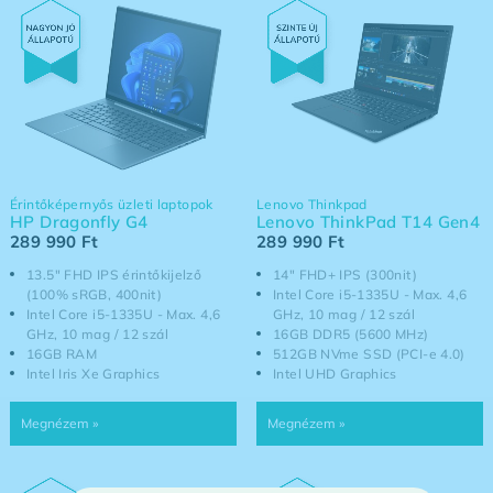
Érintőképernyős üzleti laptopok
Lenovo Thinkpad
HP Dragonfly G4
Lenovo ThinkPad T14 Gen4
289 990
Ft
289 990
Ft
13.5" FHD IPS érintőkijelző
14" FHD+ IPS (300nit)
(100% sRGB, 400nit)
Intel Core i5-1335U - Max. 4,6
Intel Core i5-1335U - Max. 4,6
GHz, 10 mag / 12 szál
GHz, 10 mag / 12 szál
16GB DDR5 (5600 MHz)
16GB RAM
512GB NVme SSD (PCI-e 4.0)
Intel Iris Xe Graphics
Intel UHD Graphics