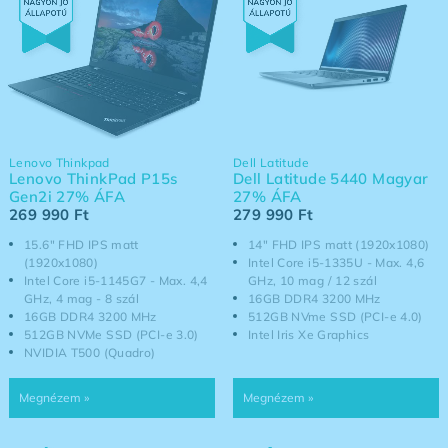
Lenovo Thinkpad
Dell Latitude
Lenovo ThinkPad P15s
Dell Latitude 5440 Magyar
Gen2i 27% ÁFA
27% ÁFA
269 990
Ft
279 990
Ft
15.6" FHD IPS matt
14" FHD IPS matt (1920x1080)
(1920x1080)
Intel Core i5-1335U - Max. 4,6
Intel Core i5-1145G7 - Max. 4,4
GHz, 10 mag / 12 szál
GHz, 4 mag - 8 szál
16GB DDR4 3200 MHz
16GB DDR4 3200 MHz
512GB NVme SSD (PCI-e 4.0)
512GB NVMe SSD (PCI-e 3.0)
Intel Iris Xe Graphics
NVIDIA T500 (Quadro)